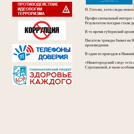
Н. Гоголю, хотя следы невоп
Профессиональный интерес п
Результатом поездки стали д
В то время губернский архив
Писатель трижды бывал на Н
произведения.
В один из приездов в Нижн
«Нижегородский след» есть 
Строгановой, в чьем особняк