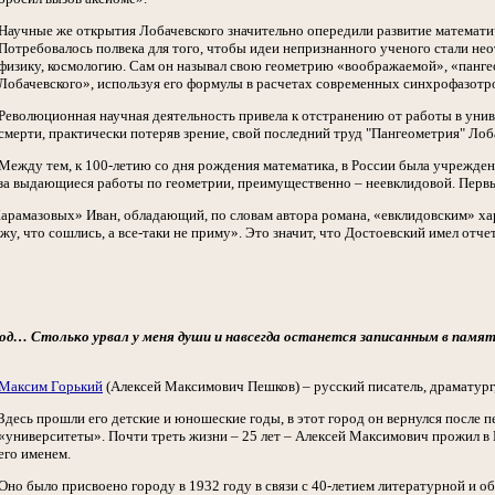
Научные же открытия Лобачевского значительно опередили развитие математи
Потребовалось полвека для того, чтобы идеи непризнанного ученого стали не
физику, космологию. Сам он называл свою геометрию «воображаемой», «пангео
Лобачевского», используя его формулы в расчетах современных синхрофазотр
Революционная научная деятельность привела к отстранению от работы в униве
смерти, практически потеряв зрение, свой последний труд "Пангеометрия" Ло
Между тем, к 100-летию со дня рождения математика, в России была учрежден
за выдающиеся работы по геометрии, преимущественно – неевклидовой. Первым
Карамазовых» Иван, обладающий, по словам автора романа, «евклидовским» хар
ажу, что сошлись, а все-таки не приму». Это значит, что Достоевский имел отч
д… Столько урвал у меня души и навсегда останется записанным в пам
Максим Горький
(Алексей Максимович Пешков) – русский писатель, драматург,
Здесь прошли его детские и юношеские годы, в этот город он вернулся после
«университеты». Почти треть жизни – 25 лет – Алексей Максимович прожил в 
его именем.
Оно было присвоено городу в 1932 году в связи с 40-летием литературной и 