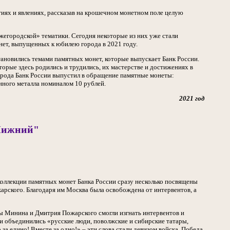
тиях и явлениях, рассказав на крошечном монетном поле целую
жегородской» тематики. Сегодня некоторые из них уже стали
ет, выпущенных к юбилею города в 2021 году.
ановились темами памятных монет, которые выпускает Банк России.
орые здесь родились и трудились, их мастерстве и достижениях в
города Банк России выпустил в обращение памятные монеты:
нного металла номиналом 10 рублей.
2021 год
Нижний"
коллекции памятных монет Банка России сразу несколько посвящены
ского. Благодаря им Москва была освобождена от интервентов, а
ы Минина и Дмитрия Пожарского смогли изгнать интервентов и
и объединились «русские люди, поволжские и сибирские татары,
а едино! Вместе за одно!» – эти слова стали девизом войска. Победа