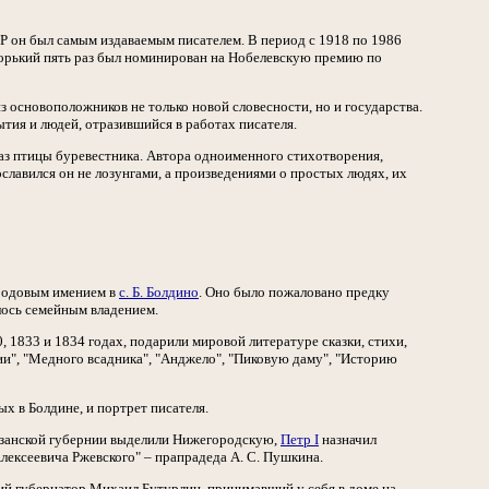
 он был самым издаваемым писателем. В период с 1918 по 1986
Горький пять раз был номинирован на Нобелевскую премию по
з основоположников не только новой словесности, но и государства.
тия и людей, отразившийся в работах писателя.
раз птицы буревестника. Автора одноименного стихотворения,
славился он не лозунгами, а произведениями о простых людях, их
 родовым имением в
с. Б. Болдино
. Оно было пожаловано предку
алось семейным владением.
1833 и 1834 годах, подарили мировой литературе сказки, стихи,
ии", "Медного всадника", "Анджело", "Пиковую даму", "Историю
х в Болдине, и портрет писателя.
Казанской губернии выделили Нижегородскую,
Петр I
назначил
ексеевича Ржевского" – прапрадеда А. С. Пушкина.
ий губернатор Михаил Бутурлин, принимавший у себя в доме на