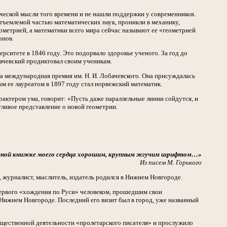
ческой мысли того времени и не нашли поддержки у современников.
отъемлемой частью математических наук, проникли в механику,
метрией, а математики всего мира сейчас называют ее «геометрией
онов.
рситете в 1846 году. Это подорвало здоровье ученого. За год до
бачевский продиктовал своим ученикам.
а международная премия им. Н. И. Лобачевского. Она присуждалась
 ее лауреатом в 1897 году стал норвежский математик.
актером ума, говорит: «Пусть даже параллельные линии сойдутся, и
етливое представление о новой геометрии.
ятной книжке моего сердца хорошим, крупным жгучим шрифтом…»
Из писем М. Горького
 журналист, мыслитель, издатель родился в Нижнем Новгороде.
 первого «хождения по Руси» человеком, прошедшим свои
Нижнем Новгороде. Последний его визит был в город, уже названный
общественной деятельности «пролетарского писателя» и прослужило