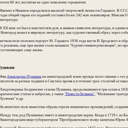
почти 60 лет, воспитав не одно поколение горьковчан.
Именно в Нижнем определился масштаб творческой личности Горького. В СССР
годы общий тираж его изданий составил более 242 млн экземпляров. Максим 
литературе.
В ХХ веке он был и властителем дум, и живым символом литературы, и одним и
Новгород вошел в мировую литературу, как художественный образ, через собы
нетном поле положен портрет М. Горького 1936 года кисти И. Бродского и об
о реализма, еще при жизни стали называть "буревестником революции", но про
 составляющих саму жизнь.
 Пушкин
Имя
Александра Пушкина
на нижегородской земле прежде всего связано с его
писателя за ратные подвиги в Смутное время и в течение трех столетий остав
Плодотворные болдинские сезоны Пушкина, продолжавшиеся три осени в 1830, 
критические статьи и наброски, а также
"Повести Белкина"
, "Маленькие трагед
Пугачева" и др.
На монетное поле вынесены образы героев знаменитых произведений, созданны
Между тем, род Пушкиных имеет и нижегородские корни. Когда в 1719 г. из 
Нижегородским вице-губернатором "Преображенского полку капитана Юрия Ал
В самом Н. Новгороде поэт побывал один раз, осенью 1833 года. Нижегородск