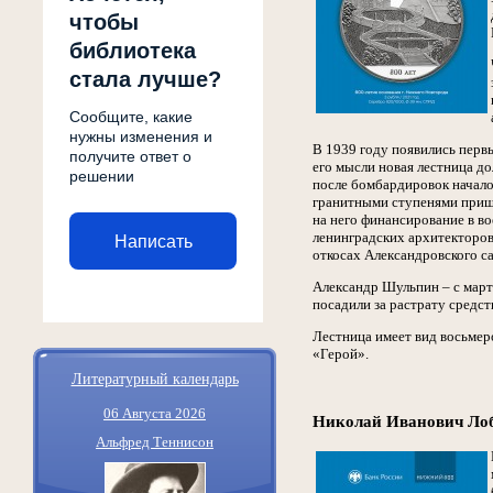
чтобы
библиотека
стала лучше?
Сообщите, какие
нужны изменения и
В 1939 году появились перв
получите ответ о
его мысли новая лестница д
решении
после бомбардировок началос
гранитными ступенями пришл
на него финансирование в во
ленинградских архитекторов
Написать
откосах Александровского са
Александр Шульпин – с март
посадили за растрату средст
Лестница имеет вид восьмеро
«Герой».
Литературный календарь
06 Августа 2026
Николай Иванович Ло
Альфред Теннисон