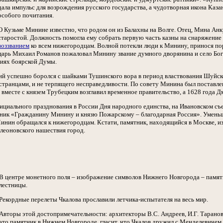
дала импульс для возрождения русского государства, а чудотворная икона Каз
особого почитания.
О Кузьме Минине известно, что родом он из Балахны на Волге. Отец, Мина Ан
старостой. Должность помогла ему собрать первую часть казны на снаряжени
воззванием
ко всем нижегородцам. Волной потекли люди к Минину, принося по
царь Михаил Романов пожаловал Минину звание думного дворянина и село Бого
ниях боярской Думы.
 успешно боролся с шайками Тушинского вора в период властвования Шуйского
транцами, и не терпящего несправедливости. По совету Минина был поставле
месте с князем Трубецким возглавил временное правительство, а 1628 года 
фициального празднования в России Дня народного единства, на Ивановском с
ник «Гражданину Минину и князю Пожарскому – благодарная Россия». Уменьш
 Минин обращался к нижегородцам. Кстати, памятник, находящийся в Москве, и
леоновского нашествия город.
В центре монетного поля – изображение символов Нижнего Новгорода – памят
лестницы.
Рекордные перелеты Чкалова прославили летчика-испытателя на весь мир.
Авторы этой достопримечательности: архитекторы В.С. Андреев, И.Г. Таранов 
это памятник в Нижнем Новгороде, гласит, что Чкалов дружил с Менделевичем 