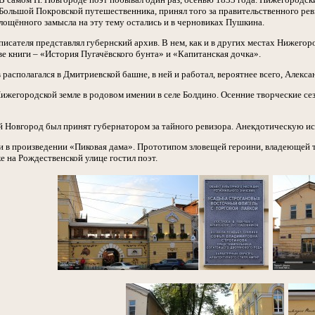
Большой Покровской путешественника, принял того за правительственного рев
лощённого замысла на эту тему остались и в черновиках Пушкина.
исателя представлял губернский архив. В нем, как и в других местах Нижегор
ве книги – «История Пугачёвского бунта» и «Капитанская дочка».
 располагался в Дмитриевской башне, в ней и работал, вероятнее всего, Алекс
ижегородской земле в родовом имении в селе Болдино. Осенние творческие се
ий Новгород был принят губернатором за тайного ревизора. Анекдотическую
и в произведении «Пиковая дама». Прототипом зловещей героини, владеющей т
е на Рождественской улице гостил поэт.