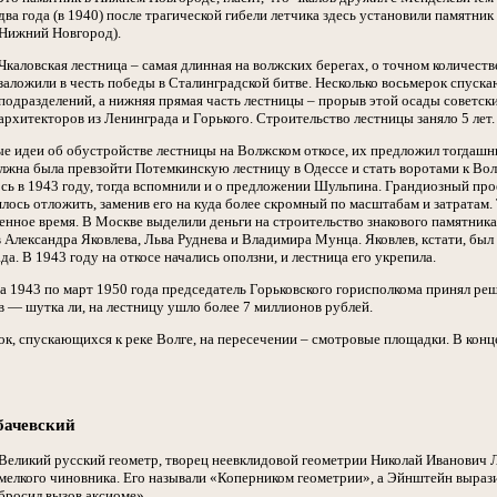
два года (в 1940) после трагической гибели летчика здесь установили памятни
Нижний Новгород).
Чкаловская лестница – самая длинная на волжских берегах, о точном количеств
заложили в честь победы в Сталинградской битве. Несколько восьмерок спуск
подразделений, а нижняя прямая часть лестницы – прорыв этой осады советск
архитекторов из Ленинграда и Горького. Строительство лестницы заняло 5 лет.
ые идеи об обустройстве лестницы на Волжском откосе, их предложил тогдаш
олжна была превзойти Потемкинскую лестницу в Одессе и стать воротами к Во
ь в 1943 году, тогда вспомнили и о предложении Шульпина. Грандиозный проек
ось отложить, заменив его на куда более скромный по масштабам и затратам.
енное время. В Москве выделили деньги на строительство знакового памятника
 Александра Яковлева, Льва Руднева и Владимира Мунца. Яковлев, кстати, был
да. В 1943 году на откосе начались оползни, и лестница его укрепила.
а 1943 по март 1950 года председатель Горьковского горисполкома принял ре
в — шутка ли, на лестницу ушло более 7 миллионов рублей.
к, спускающихся к реке Волге, на пересечении – смотровые площадки. В конце
бачевский
Великий русский геометр, творец неевклидовой геометрии Николай Иванович 
мелкого чиновника. Его называли «Коперником геометрии», а Эйнштейн выраз
бросил вызов аксиоме».