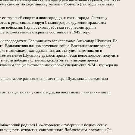
к ему самому по ходотайству жителей Горького (так тогда назывался
е ее ступеней спорят и нижегородцы, и гости города. Лестницу
аются к реке, символизируя Сталинград в окружении вражеских
ими войсками. Над проектом работала творческая группа
 Ее торжественное открытие состоялось в 1949 году.
ний председатель Горьковского горисполкома Александр Шульпин. По
лге. Воплощению планов помешала война. Восстановление города
т с фонтанами, каскадами, вазами, статуями, цветниками и
 Тем не менее Шульпину удалось практически невозможное: получить
 в честь победы в Сталинградской битве, утвердив проект
 главным специалистом по маскировке спецобъекта №74 – бункера на
шение о месте расположения лестницы. Шульпина впоследствии
 лестницы, почти у самой воды, на постаменте памятник – катер
Лобачевский родился Нижегородской губернии, в бедной семье
ил сущность открытия, совершенного Лобачевским, словами: «Он