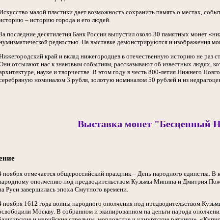
Искусство малой пластики дает возможность сохранить память о местах, собы
историю – историю города и его людей.
За последние десятилетия Банк России выпустил около 30 памятных монет «ни
нумизматической редкостью. На выставке демонстрируются и изображения мон
Нижегородский край и вклад нижегородцев в отечественную историю не раз ст
Они отсылают нас к знаковым событиям, рассказывают об известных людях, кот
архитектуре, науке и творчестве. В этом году в честь 800-летия Нижнего Нов
серебряную номиналом 3 рубля, золотую номиналом 50 рублей и из недрагоце
Выставка монет "Бесценный 
ение
4 ноября отмечается общероссийский праздник – День народного единства. В 
народному ополчению под предводительством Кузьмы Минина и Дмитрия Пожар
на Руси завершилась эпоха Смутного времени.
4 ноября 1612 года воины народного ополчения под предводительством Кузьм
освободили Москву. В собранном и экипированном на деньги народа ополчени
башкирские и марийские стрельцы, мордовские и удмуртские ратники». «Купно з