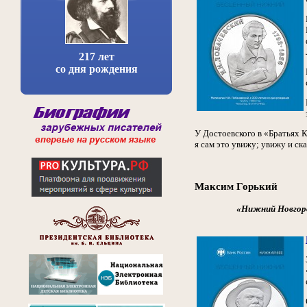
217 лет
со дня рождения
У Достоевского в «Братьях 
я сам это увижу; увижу и ск
Максим Горький
«Нижний Новгоро