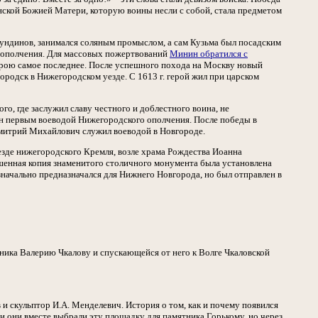
анской Божией Матери, которую воины несли с собой, стала предметом
кундинов, занимался соляным промыслом, а сам Кузьма был посадским
е ополчения. Для массовых пожертвований
Минин обратился с
рою самое последнее. После успешного похода на Москву новый
родск в Нижегородском уезде. С 1613 г. герой жил при царском
, где заслужил славу честного и доблестного воина, не
н первым воеводой Нижегородского ополчения. После победы в
Дмитрий Михайлович служил воеводой в Новгороде.
ъезде нижегородского Кремля, возле храма Рождества Иоанна
енная копия знаменитого столичного монумента была установлена
значально предназначался для Нижнего Новгорода, но был отправлен в
ника Валерию Чкалову и спускающейся от него к Волге Чкаловской
и скульптор И.А. Менделевич. История о том, как и почему появился
и они вместе выбрали эту площадку для памятника Горькому, но через