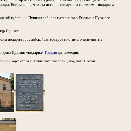
изора. Есть мнение, что эта история послужила сюжетом – подарком
одской губернии, Пушкин собирал материалы о Емельяне Пугачёве.
андр Пушкин.
зоны подарили российской литературе многие его знаменитые
 историю Пушкин «подарил»
Гоголю
для комедии.
айной карт, стала княгиня Наталья Голицына, мать Софьи