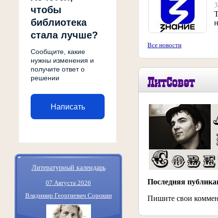
3
чтобы
Т
библиотека
н
стала лучше?
Все новости
Сообщите, какие
нужны изменения и
получите ответ о
решении
ЛитСовет
Написать
Литературный календарь
Последняя публика
07 Августа 2026
Владимир Георгиевич Сорокин
Пишите свои коммент