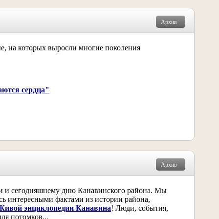
Архив
е, на которых выросли многие поколения
аются сердца"
Архив
ии и сегодняшнему дню Канавинского района. Мы
есь интересными фактами из истории района,
Живой энциклопедии Канавина
! Люди, события,
для потомков...