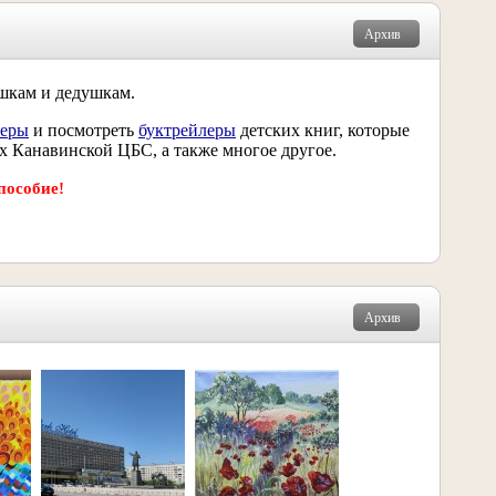
Архив
ушкам и дедушкам.
леры
и посмотреть
буктрейлеры
детских книг, которые
х Канавинской ЦБС, а также многое другое.
пособие!
Архив