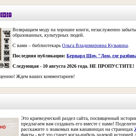
ение
Возвращаем моду на хорошие книги, незаслуженно забыты
образованных, культурных людей.
С вами – библиотекарь
Ольга Владимировна Кузьмина
.
Последняя публикация:
Бернард Шоу. "Дом, где разбив
Следующая - 10 августа 2026 года. НЕ ПРОПУСТИТЕ!
дению! Ждем ваших комментариев!
Это к
раеведческий раздел сайта, посвященный истор
предлагаем вам создавать его вместе с нами! Поделит
расскажите о знакомых вам канавинцах на страницах
факты - всё это станет когда-нибудь далекой историей 