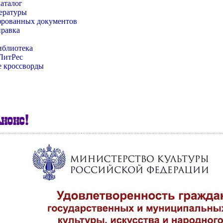
аталог
ературы
фрованных документов
правка
иблиотека
 ЛитРес
 кроссворды
нонс!