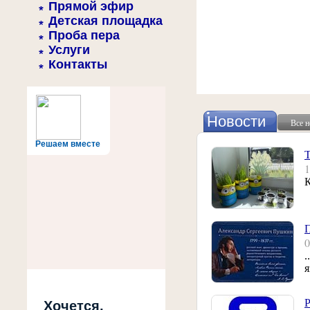
Прямой эфир
Детская площадка
Проба пера
Услуги
Контакты
Новости
Все н
Решаем вместе
Т
К
.
я
Р
Хочется,