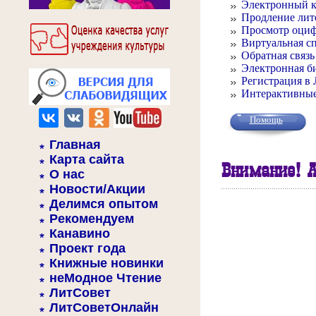
Электронный к
Продление лит
Просмотр оци
Виртуальная с
Обратная связь
Электронная б
Регистрация в
Интерактивные
Помощь
Главная
Карта сайта
Внимание! А
О нас
Новости/Акции
Делимся опытом
Рекомендуем
Канавино
Проект года
Книжные новинки
неМодное Чтение
ЛитСовет
ЛитСоветОнлайн