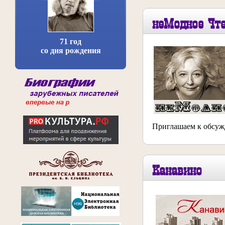
неМодное Чт
71 год
со дня рождения
Приглашаем к обсуж
Канавино