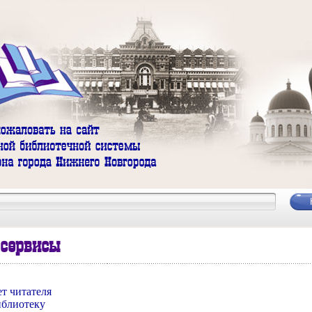
 сервисы
т читателя
иблиотеку