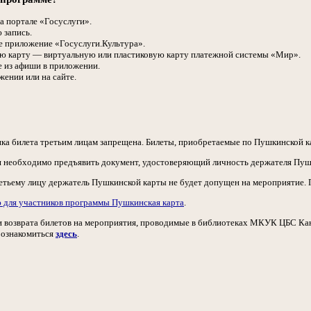
а портале «Госуслуги».
 запись.
е приложение «Госуслуги.Культура».
 карту — виртуальную или пластиковую карту платежной системы «Мир».
 из афиши в приложении.
жении или на сайте.
а билета третьим лицам запрещена. Билеты, приобретаемые по Пушкинской к
необходимо предъявить документ, удостоверяющий личность держателя Пушкин
ретьему лицу держатель Пушкинской карты не будет допущен на мероприятие.
для участников программы Пушкинская карта
.
 возврата билетов на мероприятия, проводимые в библиотеках МКУК ЦБС Кан
 ознакомиться
здесь
.