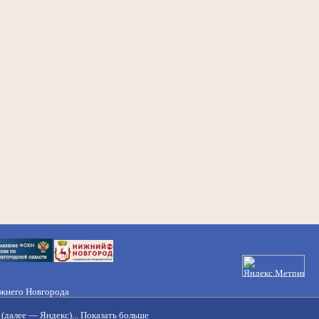
ижнего Новгорода
21-50-98, 221-88-82
(далее — Яндекс)...
Показать больше