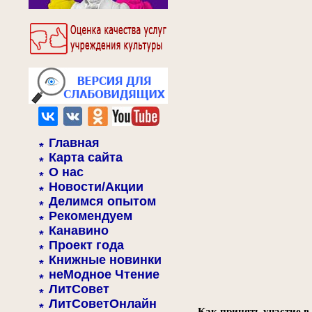
Главная
Карта сайта
О нас
Новости/Акции
Делимся опытом
Рекомендуем
Канавино
Проект года
Книжные новинки
неМодное Чтение
ЛитСовет
ЛитСоветОнлайн
Как принять участие в