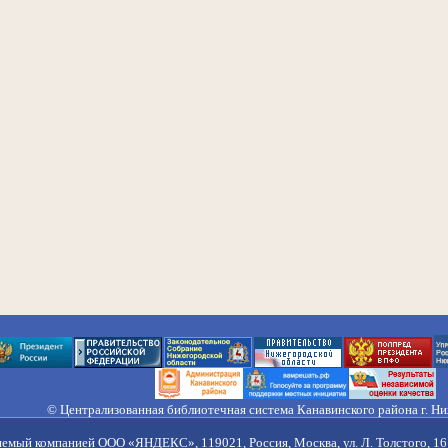
© Централизованная библиотечная система Канавинского района г. Н
603033, Россия, г. Н. Новгород, ул. Гороховецкая, 18А, Тел/факс (831) 2
Правила обработки персональных данных
яемый компанией ООО «ЯНДЕКС», 119021, Россия, Москва, ул. Л. Толстого, 16 