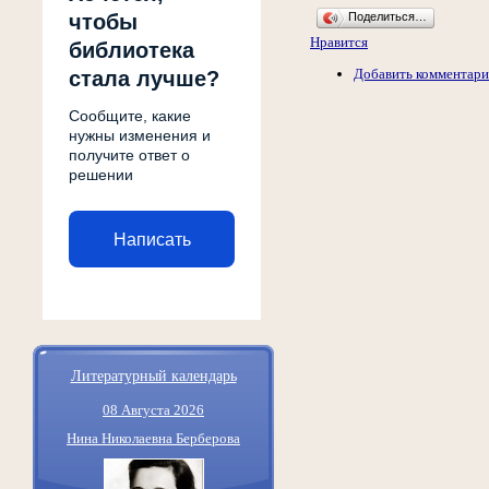
Поделиться…
чтобы
Нравится
библиотека
Добавить комментар
стала лучше?
Сообщите, какие
нужны изменения и
получите ответ о
решении
Написать
Литературный календарь
08 Августа 2026
Нина Николаевна Берберова