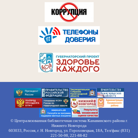
© Централизованная библиотечная система Канавинского района г.
Нижнего Новгорода
603033, Россия, г. Н. Новгород, ул. Гороховецкая, 18А, Тел/факс (831)
221-50-98, 221-88-82