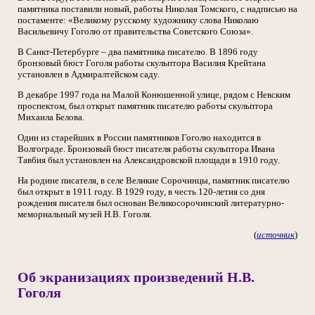
памятника поставили новый, работы Николая Томского, с надписью на
постаменте: «Великому русскому художнику слова Николаю
Васильевичу Гоголю от правительства Советского Союза».
В Санкт-Петербурге – два памятника писателю. В 1896 году
бронзовый бюст Гоголя работы скульптора Василия Крейтана
установлен в Адмиралтейском саду.
В декабре 1997 года на Малой Конюшенной улице, рядом с Невским
проспектом, был открыт памятник писателю работы скульптора
Михаила Белова.
Один из старейших в России памятников Гоголю находится в
Волгограде. Бронзовый бюст писателя работы скульптора Ивана
Тавбия был установлен на Александровской площади в 1910 году.
На родине писателя, в селе Великие Сорочинцы, памятник писателю
был открыт в 1911 году. В 1929 году, в честь 120-летия со дня
рождения писателя был основан Великосорочинский литературно-
мемориальный музей Н.В. Гоголя.
(
источник
)
Об экранизациях произведений Н.В.
Гоголя