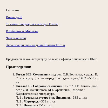
См. также:
ВикипедиЯ
12 самых популярных легенд о Гоголе
В библиотеке Мошкова
Читать онлайн
Экранизации произведений Николая Гоголя
Предлагаем также литературу по теме из фонда Канавинской ЦБС:
Произведения:
Гоголь Н.В.
Сочинения
/ под ред. С.В. Бортника; худож.: П.
Соколов [и др.]. - Ленинград : Госхудлитиздат, 1952. - 580 с. :
ил.
Гоголь Н.В.
Собрание сочинений
: в 7 т. / Н. В. Гоголь ; под
ред.: С.И. Машинского, М.Б. Храпченко. - Москва :
Художественная литература.
Т. 1 :
Вечера на хуторе близ Диканьки
. - 383 с. : ил.
Т. 2 :
Миргород
. - 379 с. : ил.
Т. 3 :
Повести
. - 351 с. : ил.