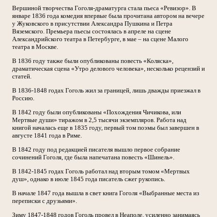
Вершиной творчества Гоголя-драматурга стала пьеса «Ревизор». В
январе 1836 года комедия впервые была прочитана автором на вечере
у Жуковского в присутствии Александра Пушкина и Петра
Вяземского. Премьера пьесы состоялась в апреле на сцене
Александрийского театра в Петербурге, в мае – на сцене Малого
театра в Москве.
В 1836 году также были опубликованы повесть «Коляска»,
драматическая сцена «Утро делового человека», несколько рецензий и
статей.
В 1836-1848 годах Гоголь жил за границей, лишь дважды приезжал в
Россию.
В 1842 году были опубликованы «Похождения Чичикова, или
Мертвые души» тиражом в 2,5 тысячи экземпляров. Работа над
книгой началась еще в 1835 году, первый том поэмы был завершен в
августе 1841 года в Риме.
В 1842 году под редакцией писателя вышло первое собрание
сочинений Гоголя, где была напечатана повесть «Шинель».
В 1842-1845 годах Гоголь работал над вторым томом «Мертвых
душ», однако в июле 1845 года писатель сжег рукопись.
В начале 1847 года вышла в свет книга Гоголя «Выбранные места из
переписки с друзьями».
Зиму 1847-1848 годов Гоголь провел в Неаполе, усиленно занимаясь