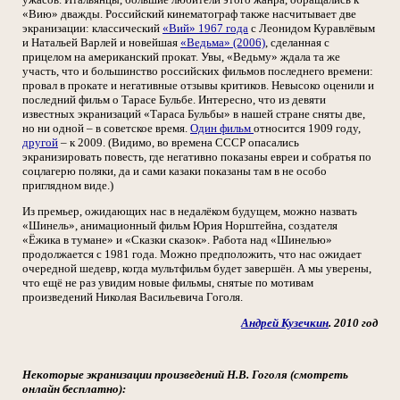
«Вию» дважды. Российский кинематограф также насчитывает две
экранизации: классический
«Вий» 1967 года
с Леонидом Куравлёвым
и Натальей Варлей и новейшая
«Ведьма» (2006)
, сделанная с
прицелом на американский прокат. Увы, «Ведьму» ждала та же
участь, что и большинство российских фильмов последнего времени:
провал в прокате и негативные отзывы критиков. Невысоко оценили и
последний фильм о Тарасе Бульбе. Интересно, что из девяти
известных экранизаций «Тараса Бульбы» в нашей стране сняты две,
но ни одной – в советское время.
Один фильм
относится 1909 году,
другой
– к 2009. (Видимо, во времена СССР опасались
экранизировать повесть, где негативно показаны евреи и собратья по
соцлагерю поляки, да и сами казаки показаны там в не особо
приглядном виде.)
Из премьер, ожидающих нас в недалёком будущем, можно назвать
«Шинель», анимационный фильм Юрия Норштейна, создателя
«Ёжика в тумане» и «Сказки сказок». Работа над «Шинелью»
продолжается с 1981 года. Можно предположить, что нас ожидает
очередной шедевр, когда мультфильм будет завершён. А мы уверены,
что ещё не раз увидим новые фильмы, снятые по мотивам
произведений Николая Васильевича Гоголя.
Андрей Кузечкин
. 2010 год
Некоторые экранизации произведений Н.В. Гоголя (смотреть
онлайн бесплатно):