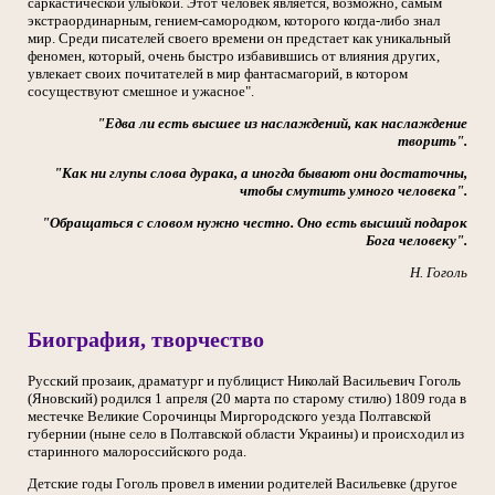
саркастической улыбкой. Этот человек является, возможно, самым
экстраординарным, гением-самородком, которого когда-либо знал
мир. Среди писателей своего времени он предстает как уникальный
феномен, который, очень быстро избавившись от влияния других,
увлекает своих почитателей в мир фантасмагорий, в котором
сосуществуют смешное и ужасное".
"Едва ли есть высшее из наслаждений, как наслаждение
творить".
"Как ни глупы слова дурака, а иногда бывают они достаточны,
чтобы смутить умного человека".
"Обращаться с словом нужно честно. Оно есть высший подарок
Бога человеку".
Н. Гоголь
Биография, творчество
Русский прозаик, драматург и публицист Николай Васильевич Гоголь
(Яновский) родился 1 апреля (20 марта по старому стилю) 1809 года в
местечке Великие Сорочинцы Миргородского уезда Полтавской
губернии (ныне село в Полтавской области Украины) и происходил из
старинного малороссийского рода.
Детские годы Гоголь провел в имении родителей Васильевке (другое