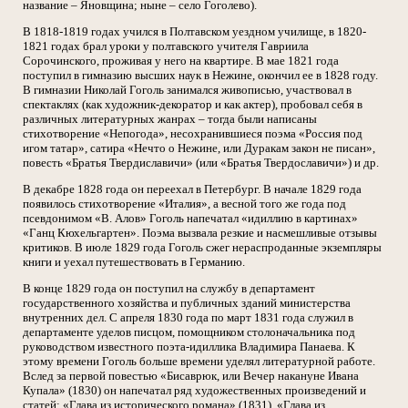
название – Яновщина; ныне – село Гоголево).
В 1818-1819 годах учился в Полтавском уездном училище, в 1820-
1821 годах брал уроки у полтавского учителя Гавриила
Сорочинского, проживая у него на квартире. В мае 1821 года
поступил в гимназию высших наук в Нежине, окончил ее в 1828 году.
В гимназии Николай Гоголь занимался живописью, участвовал в
спектаклях (как художник-декоратор и как актер), пробовал себя в
различных литературных жанрах – тогда были написаны
стихотворение «Непогода», несохранившиеся поэма «Россия под
игом татар», сатира «Нечто о Нежине, или Дуракам закон не писан»,
повесть «Братья Твердиславичи» (или «Братья Твердославичи») и др.
В декабре 1828 года он переехал в Петербург. В начале 1829 года
появилось стихотворение «Италия», а весной того же года под
псевдонимом «В. Алов» Гоголь напечатал «идиллию в картинах»
«Ганц Кюхельгартен». Поэма вызвала резкие и насмешливые отзывы
критиков. В июле 1829 года Гоголь сжег нераспроданные экземпляры
книги и уехал путешествовать в Германию.
В конце 1829 года он поступил на службу в департамент
государственного хозяйства и публичных зданий министерства
внутренних дел. С апреля 1830 года по март 1831 года служил в
департаменте уделов писцом, помощником столоначальника под
руководством известного поэта-идиллика Владимира Панаева. К
этому времени Гоголь больше времени уделял литературной работе.
Вслед за первой повестью «Бисаврюк, или Вечер накануне Ивана
Купала» (1830) он напечатал ряд художественных произведений и
статей: «Глава из исторического романа» (1831), «Глава из