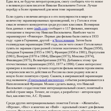
Едва ли я, не будучи литературоведом, смогу сообщить что-то новое
о великом русском писателе Николае Васильевиче Гоголе. Лучше
перейду к более привычной для меня теме экранизаций.
Если судить о величии автора и о его популярности в мире по
количеству экранизированных произведений, то у Гоголя в этом
смысле немного конкурентов среди русских классиков. Всемирная
база данных о кино
imdb.com
сообщает о 117 фильмах, имеющих
отношение к творчеству Николая Васильевича. Наиболее часто
экранизируют «Ревизора». Первые два фильма были сняты в 1933
году: один в Германии, другой –
в Чехословакии
. Затем была
голливудская экранизация 1949 года, после чего сюжет Гоголя начал
гулять по экранам стран разной степени экзотичности: Индия (1950),
Западная Германия (1955 и 1967), Франция (1956 и 1981), Португалия
(1961), Венгрия (1970 и 1984), Швеция (1973), Мексика (1974),
Финляндия (1975), Великобритания (1976). Добавим к этому три
отечественных экранизации (1953, 1977 и 1996). Самое интересное:
примерно в половине случаев создатели фильма меняли героям имена
и переносили место действия из России на свою родину или же в
некую более понятную страну. Скажем, в американской экранизации
под названием
«Генеральный инспектор»
события разворачиваются в
Наполеоновской Франции. Можно сделать вывод, что Николай
Васильевич создал поистине интернациональный сюжет, понятный в
любой стране мира. Точнее, не создал, а разработал – автором идеи
был, как известно, А.С. Пушкин.
Среди других интернациональных сюжетов Гоголя – «Женитьба»,
«Игроки», «Нос» и конечно же «Вий» – идеальный сюжет для фильма
ужасов. Итальянцы, большие любители этого жанра, обращались к