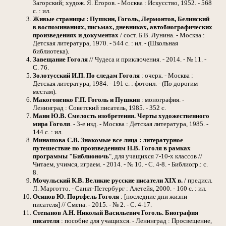
Загорский; худож. Я. Егоров. - Москва : Искусство, 1952. - 568
с. : ил.
Живые страницы
: Пушкин, Гоголь, Лермонтов, Белинский
в воспоминаниях, письмах, дневниках, автобиографических
произведениях и документах
/ сост. Б.В. Лунина. - Москва :
Детская литература, 1970. - 544 с. : ил. - (Школьная
библиотека).
Завещание Гоголя
// Чудеса и приключения. - 2014. - № 11. -
С. 76.
Золотусский И.П.
По следам Гоголя
: очерк. - Москва :
Детская литература, 1984. - 191 с. : фотоил. - (По дорогим
местам).
Макогоненко Г.П.
Гоголь и Пушкин
: монография. -
Ленинград : Советский писатель, 1985. - 352 с.
Манн Ю.В.
Смелость изобретения. Черты художественного
мира Гоголя
. - 3-е изд. - Москва : Детская литература, 1985. -
144 с. : ил.
Минашова С.В.
Знакомые все лица : литературное
путешествие по произведениям Н.В. Гоголя в рамках
программы "Библионочь
", для учащихся 7-10-х классов //
Читаем, учимся, играем. - 2014. - № 10. - С. 4-8. - Библиогр.: с.
8.
Мочульский К.В.
Великие русские писатели XIX в.
/ предисл.
Л. Марготто. - Санкт-Петербург : Алетейя, 2000. - 160 с. : ил.
Осипов Ю.
Портфель Гоголя
: [последние дни жизни
писателя] // Смена. - 2015. - № 2. - С. 4-17.
Степанов А.Н.
Николай Васильевич Гоголь. Биография
писателя
: пособие для учащихся. - Ленинград : Просвещение,