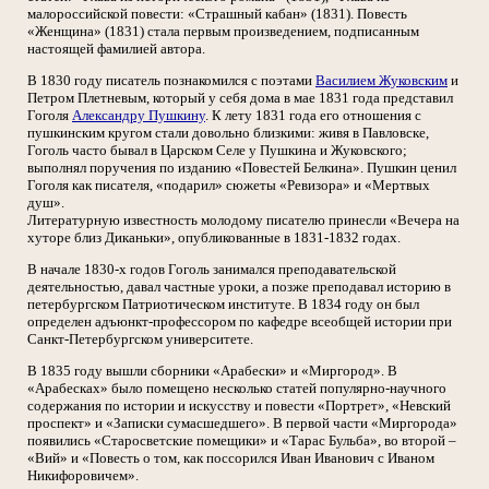
малороссийской повести: «Страшный кабан» (1831). Повесть
«Женщина» (1831) стала первым произведением, подписанным
настоящей фамилией автора.
В 1830 году писатель познакомился с поэтами
Василием Жуковским
и
Петром Плетневым, который у себя дома в мае 1831 года представил
Гоголя
Александру Пушкину
. К лету 1831 года его отношения с
пушкинским кругом стали довольно близкими: живя в Павловске,
Гоголь часто бывал в Царском Селе у Пушкина и Жуковского;
выполнял поручения по изданию «Повестей Белкина». Пушкин ценил
Гоголя как писателя, «подарил» сюжеты «Ревизора» и «Мертвых
душ».
Литературную известность молодому писателю принесли «Вечера на
хуторе близ Диканьки», опубликованные в 1831-1832 годах.
В начале 1830-х годов Гоголь занимался преподавательской
деятельностью, давал частные уроки, а позже преподавал историю в
петербургском Патриотическом институте. В 1834 году он был
определен адъюнкт-профессором по кафедре всеобщей истории при
Санкт-Петербургском университете.
В 1835 году вышли сборники «Арабески» и «Миргород». В
«Арабесках» было помещено несколько статей популярно-научного
содержания по истории и искусству и повести «Портрет», «Невский
проспект» и «Записки сумасшедшего». В первой части «Миргорода»
появились «Старосветские помещики» и «Тарас Бульба», во второй –
«Вий» и «Повесть о том, как поссорился Иван Иванович с Иваном
Никифоровичем».