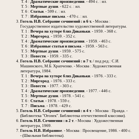
Т. 4 :
Драматические произведения
. - 494 с. : ил.
Т. 5 :
Мертвые души
. - 622 с. : ил.
Т. 6 :
Статьи
. - 599 с. : ил.
Т. 7 :
Избранные письма
. - 470 с. : ил.
Гоголь Н.В.
Собрание сочинений : в 6 т.
- Москва :
Государственное издательство художественной литературы.
Т. 1 :
Вечера на хуторе близ Диканьки
. - 1959. - 368 с.
Т. 2 :
Миргород
. - 1959. - 352 с.
Т. 4 :
Драматические произведения
. - 1959. - 463 с.
Т. 6 :
Избранные статьи и письма
. - 1959. - 563 с.
Т. 5 :
Мертвые души
. - 1959. - 575 с.
Т. 3 :
Повести
. - 1959. - 335 с.
Гоголь Н.В.
Собрание сочинений : в 7 т.
/ под ред.: С.И.
Машинского, М.Б. Храпченко. - Москва : Художественная
литература, 1984.
Т. 1 :
Вечера на хуторе близ Диканьки
. - 1976. - 333 с.
Т. 2 :
Миргород
. - 1976. - 333 с.
Т. 3 :
Повести
. - 1977. - 303 с.
Т. 4 :
Драматические произведения
. - 1977. - 446 с.
Т. 5 :
Мертвые души
. - 1978. - 541 с.
Т. 6 :
Статьи
. - 1978. - 559 с.
Т. 7 :
Письма
. - 1978. - 429 с.
Гоголь Н.В.
Собрание сочинений : в 4 т
. - Москва : Правда. -
(Библиотека "Огонек". Библиотека отечественной классики).
Гоголь Н.В.
Сочинения : в 2 т
. - Москва : Художественная
литература, 1969.
Гоголь Н.В.
Избранное
. - Москва : Просвещение, 1986. - 400 с.
- (Школьная библиотека).