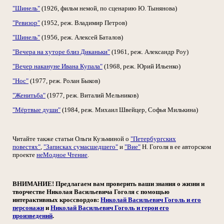
"Шинель"
(1926, фильм немой, по сценарию Ю. Тынянова)
"Ревизор"
(1952, реж. Владимир Петров)
"Шинель"
(1956, реж. Алексей Баталов)
"Вечера на хуторе близ Диканьки"
(1961, реж. Александр Роу)
"Вечер накануне Ивана Купала"
(1968, реж. Юрий Ильенко)
"Нос"
(1977, реж. Ролан Быков)
"Женитьба"
(1977, реж. Виталий Мельников)
"Мёртвые души"
(1984, реж. Михаил Швейцер, Софья Милькина)
Читайте также статьи Ольги Кузьминой о
"Петербургских
повестях"
,
"Записках сумасшедшего"
и
"Вие"
Н. Гоголя в ее авторском
проекте
неМодное Чтение
.
ВНИМАНИЕ! Предлагаем вам проверить ваши знания о жизни и
творчестве Николая Васильевича Гоголя с помощью
интерактивных кроссвордов:
Николай Васильевич Гоголь и его
персонажи
и
Николай Васильевич Гоголь и герои его
произведений
.