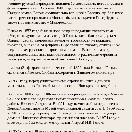
чтением русской периодики, новинок беллетристики, исторических и
фольклорных книг. В апреле 1848 года, после паломничества в
Святую землю, Гоголь окончательно вернулся в Россию, где большую
часть времени проводил в Москве, бывал наездами в Петербурге, а
также в родных местах – Малороссии.
К началу 1852 года была заново создана редакция второго тома
«Мертвых душ», главы из которой Гоголь читал близким друзьям.
Однако чувство творческой неудовлетворенности не покидало
писателя, в ночь на 24 февраля (12 февраля по старому стилю) 1852
года он сжег рукопись второго тома романа. В неполном виде
сохранилось лишь пять глав, относящихся к различным черновым
редакциям, которые были опубликованы 1855 году.
4 марта (21 февраля по старому стилю) 1852 года Николай Гоголь
скончался в Москве. Он был похоронен в Даниловом монастыре.
В 1931 году, перед уничтожением некрополя Свято-Данилова
монастыря, прах Гоголя был перенесен на Новодевичье кладбище.
В апреле 1909 года, к 100-летию со дня рождения писателя, в Москве
на Арбатской площади был открыт памятника Николаю Гоголю
работы Николая Андреева. В 1951 году памятник был перенесен в
Донской монастырь, в Музей мемориальной скульптуры. В 1959 году,
к 150-летию со дня рождения Гоголя, он был установлен во дворе
дома на Никитском бульваре, где скончался писатель. В 1974 году в
этом здании был открыт мемориальный музей Н.В. Гоголя.
В 1952 году, к 100-летию со дня смерти Гоголя, на месте старого