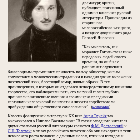
драматург, критик,
публицист, признанный
одним из классиков русской
литературы. Происходил из
старинного
малороссийского казацкого,
а позднее дворянского рода
Гоголей-Яновских.
"Как мыслитель, как
моралист Гоголь стоял ниже
передовых людей своего
времени, но он был с
ранних лет одушевлен
благородным стремлением приносить пользу обществу, живым
сочувствием к человеческим страданиям и находил для их выражения
поэтический язык, блестящий юмор, живые образы. В тех
произведениях, в которых он отдавался непосредственному влечению
творчества, его наблюдательность, его могучий талант глубоко
проникали в жизненные явления и своими ярко правдивыми
картинами человеческой пошлости и низости содействовали
пробуждению общественного самосознания". (
источник
)
Классик французской литературы XX века
Анри Труайя
так
высказывался о Николае Васильевиче: "В глазах западного читателя
двумя столпами русской литературы являются
Ф.М. Достоевский
и
Л.Н. Толстой
; в глазах российского читателя оба они находятся в тени
невысокого роста человека с длинным носом, птичьим взглядом и