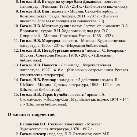
Гоголь Н.В. Вечера на хуторе близ Диканьки
: повести. -
Ленинград : Лениздат, 1973. - 214 с. - (Библиотека школьника).
Гоголь Н.В. Вий
: повести. - Москва; Санкт-Петербург :
Комсомольская правда; Амфора, 2011. - 287 с. - (Великие
писатели. Золотая коллекция для юношества; 23).
Гоголь Н.В. Мертвые души
: поэма / вступ. ст. и коммент. В.А.
Воропаева; худож. В.Н. Ходоровский; под ред. Э.С.
Смирновой. - Москва : Советская Россия, 1988. - 432 с.
Гоголь Н.В. Миргород
: повести. - Москва : Художественная
литература, 1965. - 237 с. - (Народная библиотека).
Гоголь Н.В.
Петербургские повести
/ послесл. С. Бочарова. -
Москва : Советская Россия, 1978. - 208 с. - (Школьная
библиотека).
Гоголь Н.В.
Повести
. - Ленинград : Художественная
литература, 1987. - 416 с. - (Классики и современники. Русская
классическая литература).
Гоголь Н.В.
Ревизор
: комедия: в 5 действиях / худож. Б.
Шейнес. - Москва : Детская литература, 1963. - 172 с. : ил. -
(Школьная библиотека).
Гоголь Н.В.
Тарас Бульба
: повесть / примеч. А.
Слонимского. - Йошкар-Ола : Марийское кн. изд-во, 1974. - 144
с. - (Школьная библиотека).
О жизни и творчестве:
Белинский В.Г.
Статьи о классиках
. - Москва :
Художественная литература, 1970. - 607 с.
Гоголь и театр
/ под ред. Н.Л. Степанова; сост. М.Б.