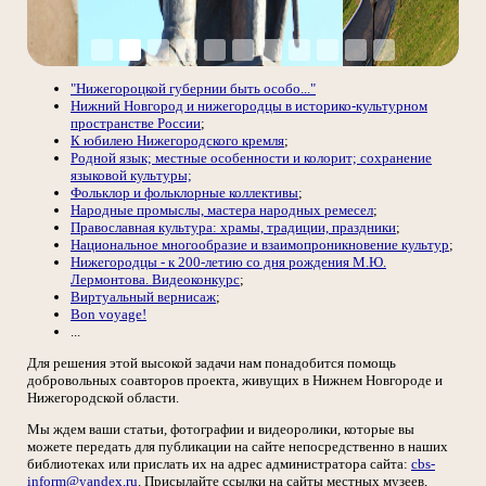
"Нижегороцкой губернии быть особо..."
Нижний Новгород и нижегородцы в историко-культурном
пространстве России
;
К юбилею Нижегородского кремля
;
Родной язык; местные особенности и колорит; сохранение
языковой культуры;
Фольклор и фольклорные коллективы
;
Народные промыслы, мастера народных ремесел
;
Православная культура: храмы, традиции, праздники
;
Национальное многообразие и взаимопроникновение культур
;
Нижегородцы - к 200-летию со дня рождения М.Ю.
Лермонтова. Видеоконкурс
;
Виртуальный вернисаж
;
Bon voyage!
...
Для решения этой высокой задачи нам понадобится помощь
добровольных соавторов проекта, живущих в Нижнем Новгороде и
Нижегородской области.
Мы ждем ваши статьи, фотографии и видеоролики, которые вы
можете передать для публикации на сайте непосредственно в наших
библиотеках или прислать их на адрес администратора сайта:
cbs-
inform@yandex.ru
. Присылайте ссылки на сайты местных музеев,