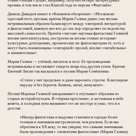
Роман «Малая Глуша», например, получил четыре литературных
премии, в том числе стал Книгой года по версии «Фантлаба».
Данила Давыдов пишет в «Книжном обозрении»: «Московско-
одесский поэт, прозаик, критик Мария Галина давно уже весьма
нетривиальным образом балансирует между элитарной литературой
и фантастикой, каковую кое-кто до сих пор определяет по ведомству
массовой словесности. Причём «чистая» научная фантастика Галиной
вполне интеллектуальна, построена на весьма тонких историко-
культурных допущениях, иронические же фантасмагории её, хоть и
могут быть поименованы «элитарной» прозой, вполне «читабельны»
и занимательны».
Мария Галина — учёный, писатель и поэт. Её произведения
нетривиальны и заставляют увидеть вещи под другим углом. Критик
Евгений Лисин так высказался о поэзии Марии Семёновны:
«Стихи у неё предельно и даже нарочито строгие. Классицизм
наружу и без берегов. Камень, литьё, монумент».
Поэзия Марины Галиной завораживает и опутывает образами из
старых историй-пугалок. И «чёрная простыня», и застывшая в небе
комета, и холодная луна вызывают тот же восторг и ужас, что и в
детстве.
«Иногда фантастика и выдумка становятся гораздо более
точным и значимым инструментом, чем реализм. Если мы
обратимся к XX веку, то мы увидим, что самыми значимыми
были произведения с элементами фантастики» (Мария Галина).