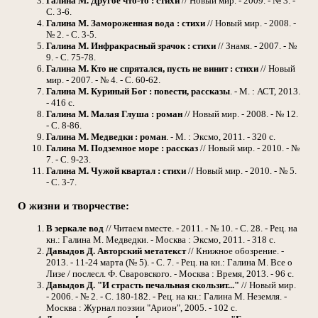
Галина М.
Другое что-то : стихи
// Новый мир. - 2009. - № 3. -
С. 3-6.
Галина М.
Замороженная вода : стихи
// Новый мир. - 2008. -
№ 2. - С. 3-5.
Галина М.
Инфракрасный зрачок : стихи
// Знамя. - 2007. - №
9. - С. 75-78.
Галина М.
Кто не спрятался, пусть не винит : стихи
// Новый
мир. - 2007. - № 4. - С. 60-62.
Галина М.
Куриный Бог : повести, рассказы
. - М. : АСТ, 2013.
- 416 с.
Галина М.
Малая Глуша : роман
// Новый мир. - 2008. - № 12.
- С. 8-86.
Галина М.
Медведки : роман
. - М. : Эксмо, 2011. - 320 с.
Галина М.
Подземное море : рассказ
// Новый мир. - 2010. - №
7. - С. 9-23.
Галина М.
Чужой квартал : стихи
// Новый мир. - 2010. - № 5.
- С. 3-7.
О жизни и творчестве:
В зеркале вод
// Читаем вместе. - 2011. - № 10. - С. 28. - Рец. на
кн.: Галина М. Медведки. - Москва : Эксмо, 2011. - 318 с.
Давыдов Д.
Авторский метатекст
// Книжное обозрение. -
2013. - 11-24 марта (№ 5). - С. 7. - Рец. на кн.: Галина М. Все о
Лизе / послесл. Ф. Сваровского. - Москва : Время, 2013. - 96 с.
Давыдов Д.
"И страсть печальная скользит..."
// Новый мир.
- 2006. - № 2. - С. 180-182. - Рец. на кн.: Галина М. Неземля. -
Москва : Журнал поэзии "Арион", 2005. - 102 с.