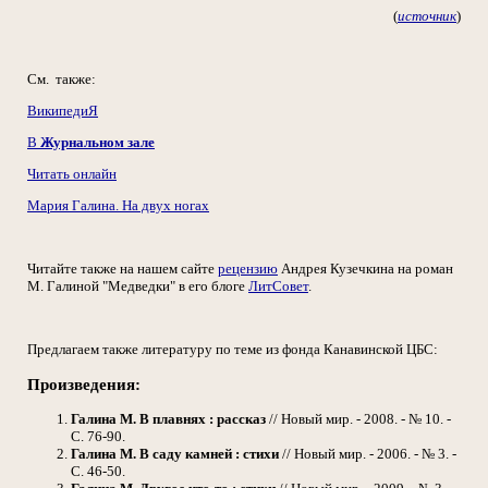
(
источник
)
См. также:
ВикипедиЯ
В
Журнальном зале
Читать онлайн
Мария Галина. На двух ногах
Читайте также на нашем сайте
рецензию
Андрея Кузечкина на роман
М. Галиной "Медведки" в его блоге
ЛитСовет
.
Предлагаем также литературу по теме из фонда Канавинской ЦБС:
Произведения:
Галина М.
В плавнях : рассказ
// Новый мир. - 2008. - № 10. -
С. 76-90.
Галина М.
В саду камней : стихи
// Новый мир. - 2006. - № 3. -
С. 46-50.