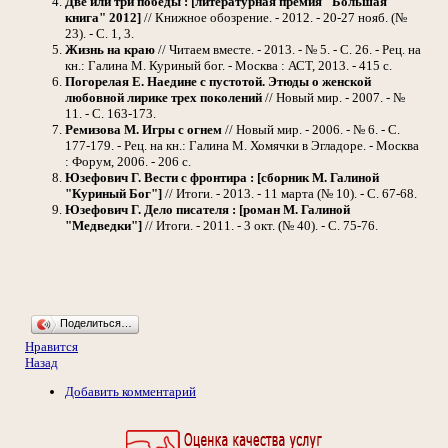
Две или три победы : [литературная премия "Большая
книга" 2012]
// Книжное обозрение. - 2012. - 20-27 нояб. (№
23). - С. 1, 3.
Жизнь на краю
// Читаем вместе. - 2013. - № 5. - С. 26. - Рец. на
кн.: Галина М. Куриный бог. - Москва : АСТ, 2013. - 415 с.
Погорелая Е.
Наедине с пустотой. Этюды о женской
любовной лирике трех поколений
// Новый мир. - 2007. - №
11. - С. 163-173.
Ремизова М.
Игры с огнем
// Новый мир. - 2006. - № 6. - С.
177-179. - Рец. на кн.: Галина М. Хомячки в Эгладоре. - Москва
: Форум, 2006. - 206 с.
Юзефович Г.
Вести с фронтира : [сборник М. Галиной
"Куриный Бог"]
// Итоги. - 2013. - 11 марта (№ 10). - С. 67-68.
Юзефович Г.
Дело писателя : [роман М. Галиной
"Медведки"]
// Итоги. - 2011. - 3 окт. (№ 40). - С. 75-76.
Поделиться…
Нравится
Назад
Добавить комментарий