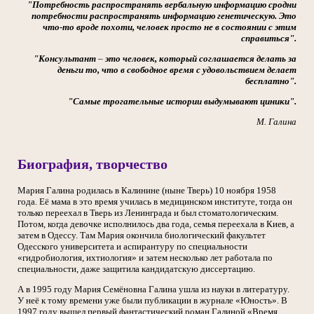
"Потребность распространять вербальную информацию сродни
потребности распространять информацию генетическую. Это
что-то вроде похоти, человек просто не в состоянии с этим
справиться".
"Консультант
–
это человек, который соглашается делать за
деньги то, что в свободное время с удовольствием делает
бесплатно".
"Самые трогательные истории выдумывают циники".
М. Галина
Биография, творчество
Мария Галина родилась в Калинине (ныне Тверь) 10 ноября 1958
года. Её мама в это время училась в медицинском институте, тогда он
только переехал в Тверь из Ленинграда и был стоматологическим.
Потом, когда девочке исполнилось два года, семья переехала в Киев, а
затем в Одессу. Там Мария окончила биологический факультет
Одесского университета и аспирантуру по специальности
«гидробиология, ихтиология» и затем несколько лет работала по
специальности, даже защитила кандидатскую диссертацию.
А в 1995 году Мария Семёновна Галина ушла из науки в литературу.
У неё к тому времени уже были публикации в журнале «Юность». В
1997 году вышел первый фантастический роман Галиной «Время