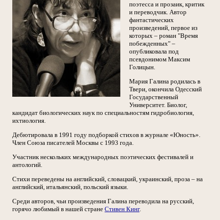
поэтесса и прозаик, критик
и переводчик. Автор
фантастических
произведений, первое из
которых – роман "Время
побежденных" –
опубликовала под
псевдонимом Максим
Голицын.
Мария Галина родилась в
Твери, окончила Одесский
Государственный
Университет. Биолог,
кандидат биологических наук по специальностям гидробиология,
ихтиология.
Дебютировала в 1991 году подборкой стихов в журнале «Юность».
Член Союза писателей Москвы с 1993 года.
Участник нескольких международных поэтических фестивалей и
антологий.
Стихи переведены на английский, словацкий, украинский, проза – на
английский, итальянский, польский языки.
Среди авторов, чьи произведения Галина переводила на русский,
горячо любимый в нашей стране
Стивен Кинг
.