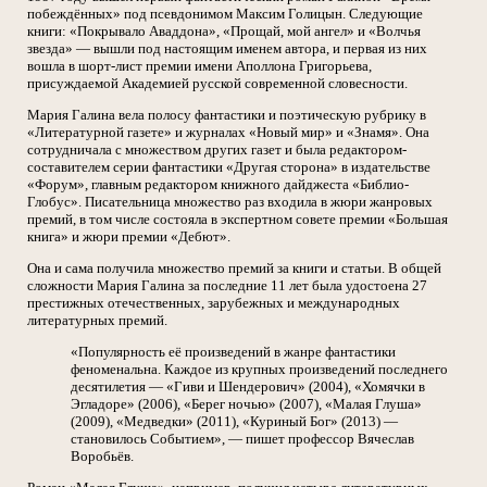
побеждённых» под псевдонимом Максим Голицын. Следующие
книги: «Покрывало Аваддона», «Прощай, мой ангел» и «Волчья
звезда» — вышли под настоящим именем автора, и первая из них
вошла в шорт-лист премии имени Аполлона Григорьева,
присуждаемой Академией русской современной словесности.
Мария Галина вела полосу фантастики и поэтическую рубрику в
«Литературной газете» и журналах «Новый мир» и «Знамя». Она
сотрудничала с множеством других газет и была редактором-
составителем серии фантастики «Другая сторона» в издательстве
«Форум», главным редактором книжного дайджеста «Библио-
Глобус». Писательница множество раз входила в жюри жанровых
премий, в том числе состояла в экспертном совете премии «Большая
книга» и жюри премии «Дебют».
Она и сама получила множество премий за книги и статьи. В общей
сложности Мария Галина за последние 11 лет была удостоена 27
престижных отечественных, зарубежных и международных
литературных премий.
«Популярность её произведений в жанре фантастики
феноменальна. Каждое из крупных произведений последнего
десятилетия — «Гиви и Шендерович» (2004), «Хомячки в
Эгладоре» (2006), «Берег ночью» (2007), «Малая Глуша»
(2009), «Медведки» (2011), «Куриный Бог» (2013) —
становилось Событием», — пишет профессор Вячеслав
Воробьёв.