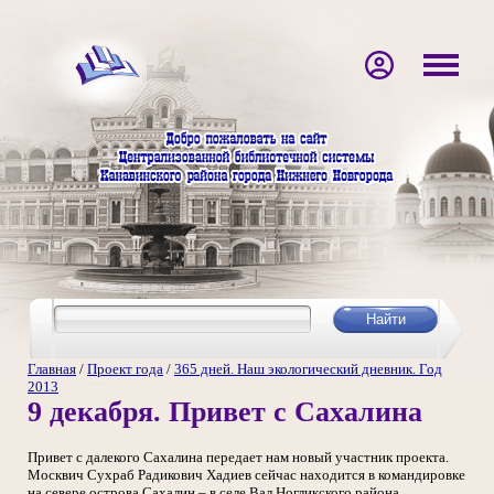
Главная
/
Проект года
/
365 дней. Наш экологический дневник. Год
2013
9 декабря. Привет с Сахалина
Привет с далекого Сахалина передает нам новый участник проекта.
Москвич Сухраб Радикович Хадиев сейчас находится в командировке
на севере острова Сахалин – в селе Вал Ногликского района.