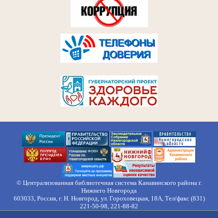
© Централизованная библиотечная система Канавинского района г.
Нижнего Новгорода
603033, Россия, г. Н. Новгород, ул. Гороховецкая, 18А, Тел/факс (831)
221-50-98, 221-88-82
Правила обработки персональных данных