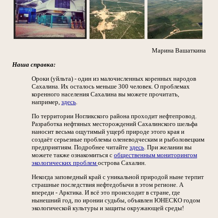
Марина Вашаткина
Наша справка:
Ороки (уйльта) - один из малочисленных коренных народов
Сахалина. Их осталось меньше 300 человек. О проблемах
коренного населения Сахалина вы можете прочитать,
например,
здесь
.
По территории Ногликского района проходит нефтепровод.
Разработка нефтяных месторождений Сахалинского шельфа
наносит весьма ощутимый ущерб природе этого края и
создаёт серьезные проблемы оленеводческим и рыболовецким
предприятиям. Подробнее читайте
здесь
. При желании вы
можете также ознакомиться с
общественным мониторингом
экологических проблем
острова Сахалин.
Некогда заповедный край с уникальной природой ныне терпит
страшные последствия нефтедобычи в этом регионе. А
впереди - Арктика. И всё это происходит в стране, где
нынешний год, по иронии судьбы, объявлен ЮНЕСКО годом
экологической культуры и защиты окружающей среды!