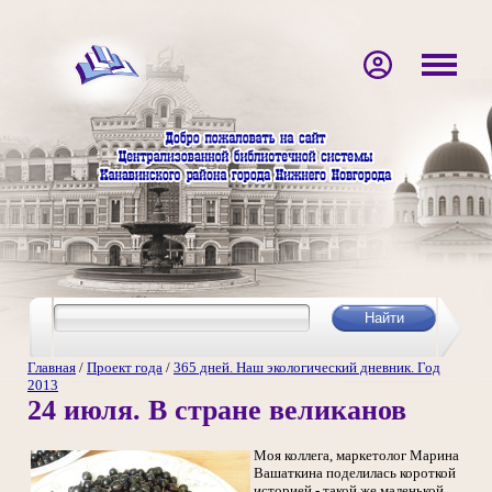
Главная
/
Проект года
/
365 дней. Наш экологический дневник. Год
2013
24 июля. В стране великанов
Моя коллега, маркетолог Марина
Вашаткина поделилась короткой
историей - такой же маленькой,