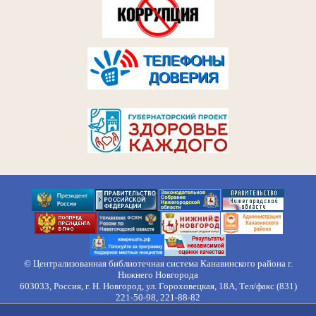
© Централизованная библиотечная система Канавинского района г.
Нижнего Новгорода
603033, Россия, г. Н. Новгород, ул. Гороховецкая, 18А, Тел/факс (831)
221-50-98, 221-88-82
Правила обработки персональных данных