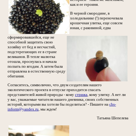
как и ее героиня.
В черной смородине, в
холодильнике (!) переночевала
крошечная улитка, еще совсем
юная, с раковиной, едва
сформировавшейся, еще не
способной защитить свою
хозяйку от бед и несчастий,
подстерегающих ее в стране
великанов. В тепле малютка
отошла, проснулась и начала
ползать по ягодам. А затем была
отправлена в естественную среду
обитания.
Согласитесь, символично, что двум создателям нашего
экологического проекта в отпуске приходится спасать
представителей живой природы - кому
стрижа
, кому улитку. А нет ли
у вас, уважаемые читатели нашего дневника, своих собственных
историй, которыми вы хотели бы поделиться? - Пишите на
cbs-
inform@yandex.ru
, мы ждем!
Татьяна Шепелева