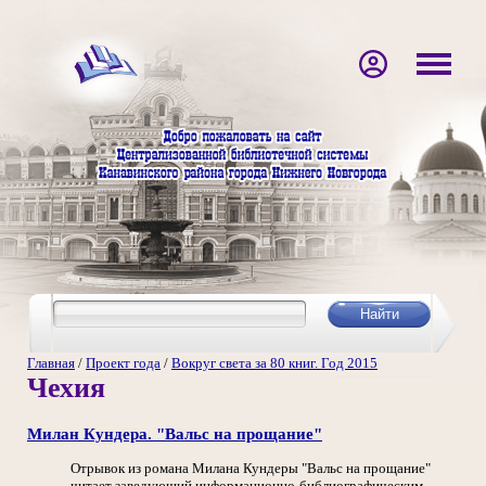
Главная
/
Проект года
/
Вокруг света за 80 книг. Год 2015
Чехия
Милан Кундера. "Вальс на прощание"
Отрывок из романа Милана Кундеры "Вальс на прощание"
читает заведующий информационно-библиографическим