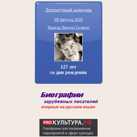
Литературный календарь
09 Августа 2026
Памела Линдон Трэверс
127 лет
со дня рождения