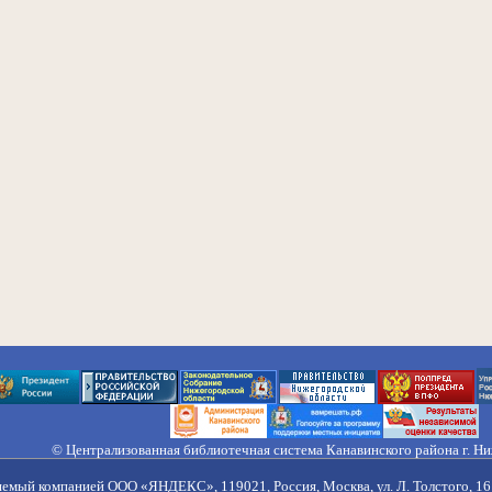
© Централизованная библиотечная система Канавинского района г. Н
603033, Россия, г. Н. Новгород, ул. Гороховецкая, 18А, Тел/факс (831) 2
Правила обработки персональных данных
яемый компанией ООО «ЯНДЕКС», 119021, Россия, Москва, ул. Л. Толстого, 16 