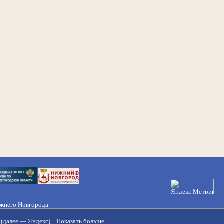
ижнего Новгорода
21-50-98, 221-88-82
(далее — Яндекс)...
Показать больше