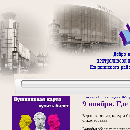
Главная
/
Проект года
/
365 д
9 ноября. Где
В детстве все мы, вслед за 
стихотворении.
Воробьи обедают, где придё