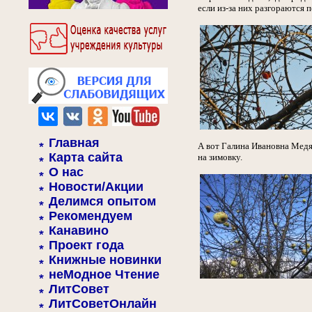
если из-за них разгораются
Главная
А вот Галина Ивановна Медяе
Карта сайта
на зимовку.
О нас
Новости/Акции
Делимся опытом
Рекомендуем
Канавино
Проект года
Книжные новинки
неМодное Чтение
ЛитСовет
ЛитСоветОнлайн