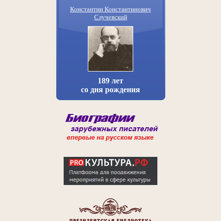
Константин Константинович
Случевский
189 лет
со дня рождения