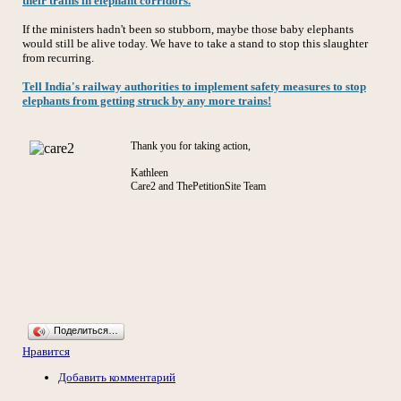
their trains in elephant corridors.
If the ministers hadn't been so stubborn, maybe those baby elephants
would still be alive today. We have to take a stand to stop this slaughter
from recurring.
Tell India's railway authorities to implement safety measures to stop
elephants from getting struck by any more trains!
Thank you for taking action,
Kathleen
Care2 and ThePetitionSite Team
Поделиться…
Нравится
Добавить комментарий