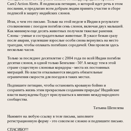
Care2 Action Alerts. Я подписала петицию, о которой идет речь в этом
послании, и предлагаю всем добрым людям принять участие в сборе
подписей в защиту индийских слонов.
Итак, о чем это письмо. Только на этой неделе в Индии в результате
столкновения с поездом погибли семь слонов, включая двух малышей.
Как минимум еще десять животных получили тяжелые ранения.
Слоны - умные и сострадательные животные. В ужасе бежав сразу
после аварии, уцелевшие взрослые особи снова вернулись на место
трагедии, чтобы оплакать погибших сородичей. Они провели здесь
несколько часов.
Только за последнее десятилетие с 2004 года по всей Индии погибли
десятки слонов, в одной только Бенгалии - 50! А между тем в этой
стране существую слоновьи коридоры - места их постоянных
миграций. Но власти отказываются вводить обязательные
ограничения скорости для поездов в таких местах.
Подпишите петицию, чтобы остановить кровавую бойню и
сохранить жизнь этим прекрасным созданиям природы! Индийские
власти вынуждены будут прислушаться к мнению международного
сообщества.
Татьяна Шепелева
Нажмите на любую ссылку в теле письма, заполните
регистрационную форму - это совсем не сложно и подпишите письмо.
СПАСИБО!!!