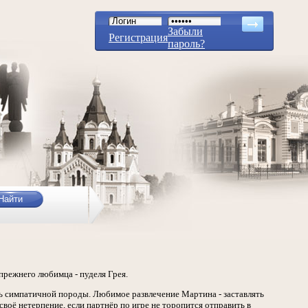
Забыли
Регистрация
пароль?
прежнего любимца - пуделя Грея.
ень симпатичной породы. Любимое развлечение Мартина - заставлять
 своё нетерпение, если партнёр по игре не торопится отправить в