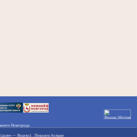
ижнего Новгорода
21-50-98, 221-88-82
(далее — Яндекс)...
Показать больше