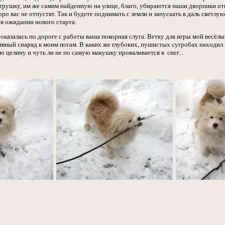
ушку, им же самим найденную на улице, благо, убираются наши дворники отню
коро вас не отпустят. Так и будете поднимать с земли и запускать в даль свет
в ожидании нового старта.
казалась по дороге с работы ваша покорная слуга. Ветку для игры мой весёл
вный снаряд к моим ногам. В каких же глубоких, пушистых сугробах находил М
 целину и чуть ли не по самую макушку проваливается в снег...