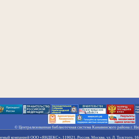
© Централизованная библиотечная система Канавинского района г. Н
603033, Россия, г. Н. Новгород, ул. Гороховецкая, 18А, Тел/факс (831) 2
Правила обработки персональных данных
яемый компанией ООО «ЯНДЕКС», 119021, Россия, Москва, ул. Л. Толстого, 16 