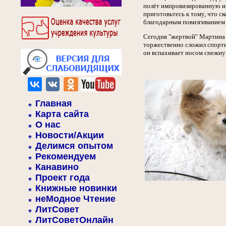
полёт импровизированную игр
приготовьтесь к тому, что с
благодарным повизгиванием 
Сегодня "жертвой" Мартина о
торжественно сложил спорти
он вспахивает носом снежную
Главная
Карта сайта
О нас
Новости/Акции
Делимся опытом
Рекомендуем
Канавино
Проект года
Книжные новинки
неМодное Чтение
ЛитСовет
ЛитСоветОнлайн