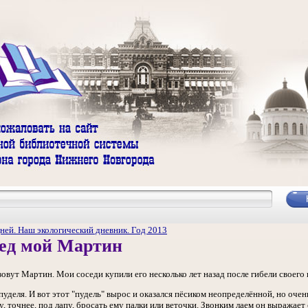
ней. Наш экологический дневник. Год 2013
сед мой Мартин
овут Мартин. Мои соседи купили его несколько лет назад после гибели своего 
 пуделя. И вот этот "пудель" вырос и оказался пёсиком неопределённой, но оч
у, точнее, под лапу, бросать ему палки или веточки. Звонким лаем он выражает