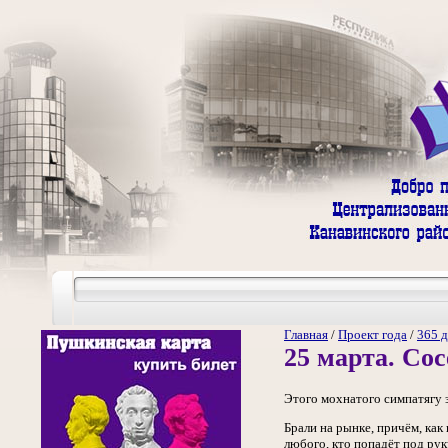
Главная
/
Проект года
/
365 д
25 марта. Со
Этого мохнатого симпатягу з
Брали на рынке, причём, как
любого, кто попадёт под рук