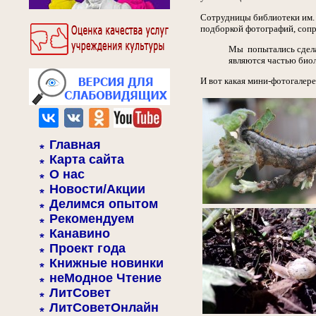
Сотрудницы библиотеки им. 
подборкой фотографий, соп
Мы попытались сделат
являются частью биол
И вот какая мини-фотогалере
Главная
Карта сайта
О нас
Новости/Акции
Делимся опытом
Рекомендуем
Канавино
Проект года
Книжные новинки
неМодное Чтение
ЛитСовет
ЛитСоветОнлайн