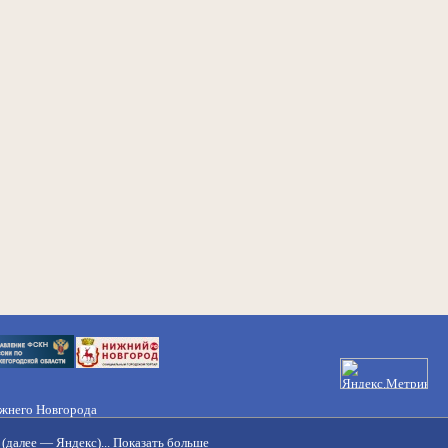
ижнего Новгорода
21-50-98, 221-88-82
(далее — Яндекс)...
Показать больше