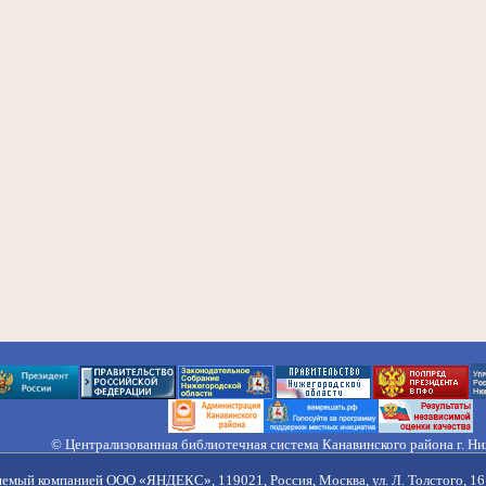
© Централизованная библиотечная система Канавинского района г. Н
603033, Россия, г. Н. Новгород, ул. Гороховецкая, 18А, Тел/факс (831) 2
Правила обработки персональных данных
яемый компанией ООО «ЯНДЕКС», 119021, Россия, Москва, ул. Л. Толстого, 16 