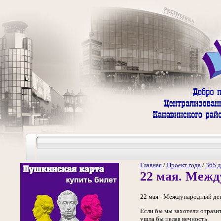
Главная
/
Проект года
/
365 д
22 мая. Межд
22 мая - Международный ден
Если бы мы захотели отрази
ушла бы целая вечность.