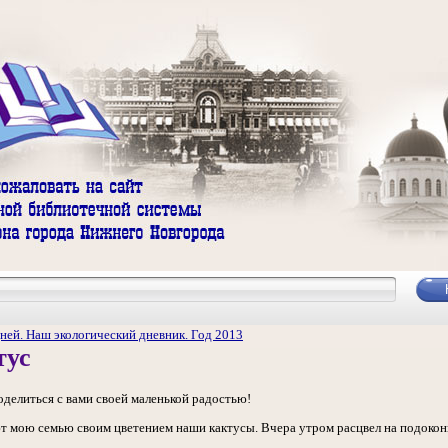
ней. Наш экологический дневник. Год 2013
тус
оделиться с вами своей маленькой радостью!
т мою семью своим цветением наши кактусы. Вчера утром расцвел на подоконн