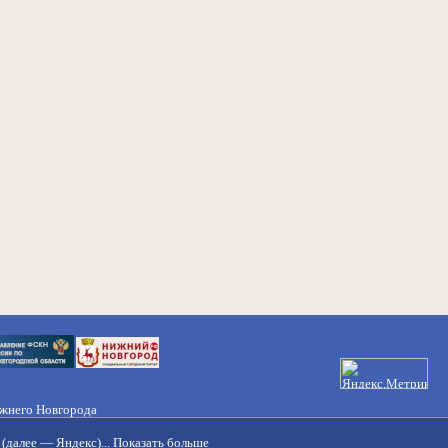
ижнего Новгорода
21-50-98, 221-88-82
(далее — Яндекс)...
Показать больше