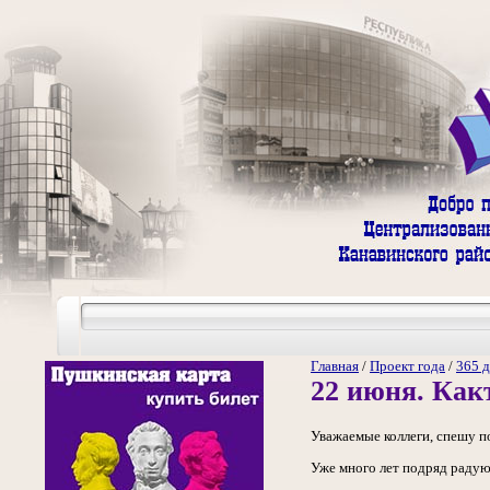
Главная
/
Проект года
/
365 д
22 июня. Как
Уважаемые коллеги, спешу п
Уже много лет подряд радую