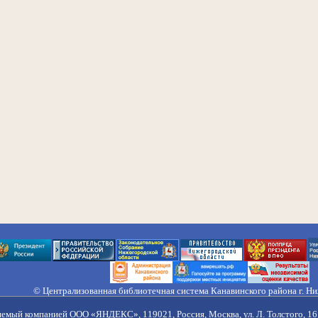
© Централизованная библиотечная система Канавинского района г. Н
603033, Россия, г. Н. Новгород, ул. Гороховецкая, 18А, Тел/факс (831) 2
Правила обработки персональных данных
яемый компанией ООО «ЯНДЕКС», 119021, Россия, Москва, ул. Л. Толстого, 16 