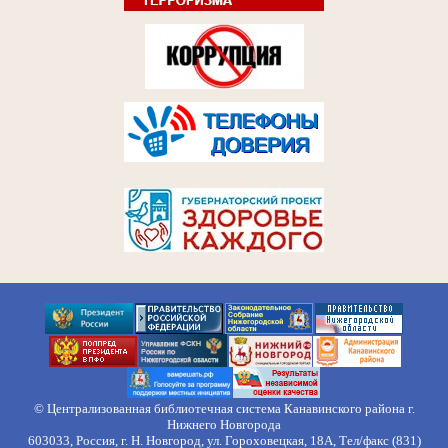
© Централизованная библиотечная система Канавинского района г.
Нижнего Новгорода
603033, Россия, г. Н. Новгород, ул. Гороховецкая, 18А, Тел/факс (831)