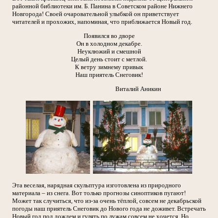
районной библиотеки им. Б. Панина в Советском районе Нижнего
Новгорода! Своей очаровательной улыбкой он приветствует
читателей и прохожих, напоминая, что приближается Новый год.
Появился во дворе
Он в холодном декабре.
Неуклюжий и смешной
Целый день стоит с метлой.
К ветру зимнему привык
Наш приятель Снеговик!
Виталий Аникин
Эта веселая, нарядная скульптура изготовлена из природного
материала – из снега. Вот только прогнозы синоптиков пугают!
Может так случиться, что из-за очень тёплой, совсем не декабрьской
погоды наш приятель Снеговик до Нового года не доживет. Встречать
Новый год под дождем и гулять по лужам совсем не хочется. Но