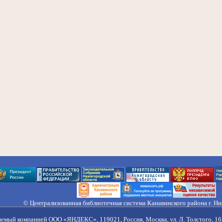
© Централизованная библиотечная система Канавинского района г. Н
603033, Россия, г. Н. Новгород, ул. Гороховецкая, 18А, Тел/факс (831) 2
Правила обработки персональных данных
яемый компанией ООО «ЯНДЕКС», 119021, Россия, Москва, ул. Л. Толстого, 16 