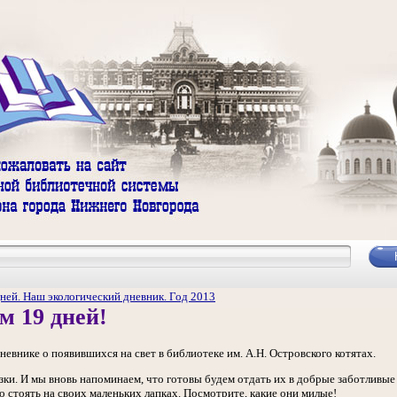
ней. Наш экологический дневник. Год 2013
м 19 дней!
невнике о появившихся на свет в библиотеке им. А.Н. Островского котятах.
ки. И мы вновь напоминаем, что готовы будем отдать их в добрые заботливые 
о стоять на своих маленьких лапках. Посмотрите, какие они милые!