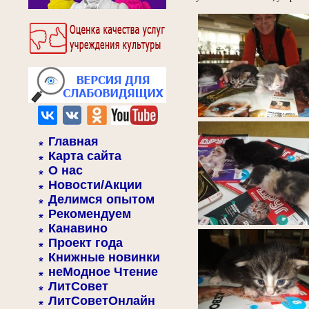
Главная
Карта сайта
О нас
Новости/Акции
Делимся опытом
Рекомендуем
Канавино
Проект года
Книжные новинки
неМодное Чтение
ЛитСовет
ЛитСоветОнлайн