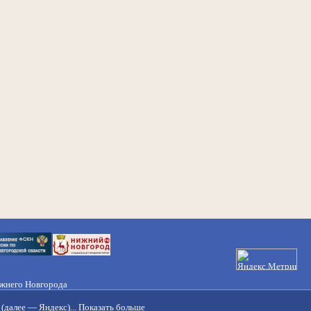
ижнего Новгорода
21-50-98, 221-88-82
(далее — Яндекс)...
Показать больше