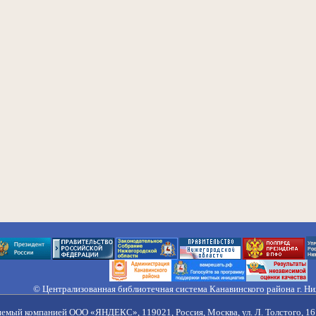
© Централизованная библиотечная система Канавинского района г. Н
603033, Россия, г. Н. Новгород, ул. Гороховецкая, 18А, Тел/факс (831) 2
Правила обработки персональных данных
яемый компанией ООО «ЯНДЕКС», 119021, Россия, Москва, ул. Л. Толстого, 16 