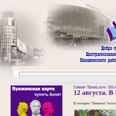
Главная
/
Проект года
/
365 д
12 августа. 
В зоопарке "Лимпопо" богат