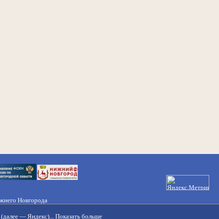
ижнего Новгорода
21-50-98, 221-88-82
(далее — Яндекс)...
Показать больше