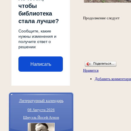
чтобы
библиотека
Продолжение следует
стала лучше?
Сообщите, какие
нужны изменения и
получите ответ о
решении
Написать
Поделиться…
Нравится
Добавить комментар
Литературный календарь
08 Августа 2026
Шмуэль Йосеф Агнон