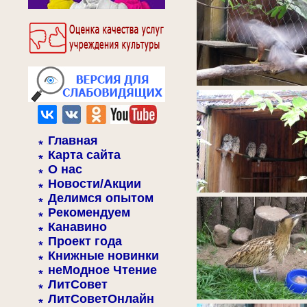
Главная
Карта сайта
О нас
Новости/Акции
Делимся опытом
Рекомендуем
Канавино
Проект года
Книжные новинки
неМодное Чтение
ЛитСовет
ЛитСоветОнлайн