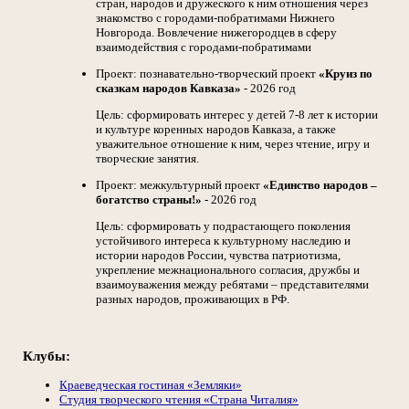
стран, народов и дружеского к ним отношения через
знакомство с городами-побратимами Нижнего
Новгорода. Вовлечение нижегородцев в сферу
взаимодействия с городами-побратимами
Проект: познавательно-творческий проект
«Круиз по
сказкам народов Кавказа»
- 2026 год
Цель: сформировать интерес у детей 7-8 лет к истории
и культуре коренных народов Кавказа, а также
уважительное отношение к ним, через чтение, игру и
творческие занятия.
Проект: межкультурный проект
«Единство народов –
богатство страны!»
- 2026 год
Цель: сформировать у подрастающего поколения
устойчивого интереса к культурному наследию и
истории народов России, чувства патриотизма,
укрепление межнационального согласия, дружбы и
взаимоуважения между ребятами – представителями
разных народов, проживающих в РФ.
Клубы:
Краеведческая гостиная «Земляки»
Студия творческого чтения «Страна Читалия»