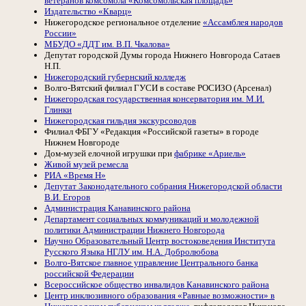
ветеранов комсомола «Комсомольская площадь»
Издательство «Кварц»
Нижегородское региональное отделение
«Ассамблея народов
России»
МБУДО «ДДТ им. В.П. Чкалова»
Депутат городской Думы города Нижнего Новгорода Сатаев
Н.П.
Нижегородский губернский колледж
Волго-Вятский филиал ГУСИ в составе РОСИЗО (Арсенал)
Нижегородская государственная консерватория им. М.И.
Глинки
Нижегородская гильдия экскурсоводов
Филиал ФБГУ «Редакция «Российской газеты» в городе
Нижнем Новгороде
Дом-музей елочной игрушки при
фабрике «Ариель»
Живой музей ремесла
РИА «Время Н»
Депутат Законодательного собрания Нижегородской области
В.И. Егоров
Администрация Канавинского района
Департамент социальных коммуникаций и молодежной
политики Администрации Нижнего Новгорода
Научно Образовательный Центр востоковедения Института
Русского Языка НГЛУ им. Н.А. Добролюбова
Волго-Вятское главное управление Центрального банка
российской Федерации
Всероссийское общество инвалидов Канавинского района
Центр инклюзивного образования «Равные возможности» в