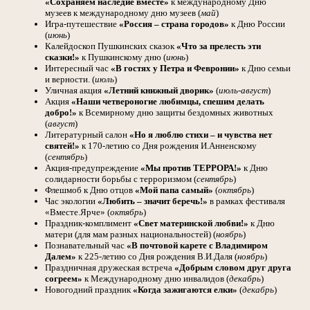
«Сохраняем наследие вместе»
к международному Дню
музеев к международному дню музеев (
май
)
Игра-путешествие
«Россия – страна городов»
к Дню России
(
июнь
)
Калейдоскоп Пушкинских сказок
«Что за прелесть эти
сказки!»
к Пушкинскому дню (
июнь
)
Интересный час
«В гостях у Петра и Февронии»
к Дню семьи
и верности. (
июль
)
Уличная акция
«Летний книжный дворик»
(
июль-август
)
Акция
«Наши четвероногие любимцы, спешим делать
добро!»
к Всемирному дню защиты бездомных животных
(
август
)
Литературный салон
«Но я люблю стихи – и чувства нет
святей!»
к 170-летию со Дня рождения И.Анненскому
(
сентябрь
)
Акция-предупреждение
«Мы против ТЕРРОРА!»
к Дню
солидарности борьбы с терроризмом (
сентябрь
)
Флешмоб к Дню отцов
«Мой папа самый»
(
октябрь
)
Час экологии
«Любить – значит беречь!»
в рамках фестиваля
«Вместе.Ярче» (
октябрь
)
Праздник-комплимент
«Свет материнской любви!»
к Дню
матери (для мам разных национальностей) (
ноябрь
)
Познавательный час
«В почтовой карете с Владимиром
Далем»
к 225-летию со Дня рождения В.И.Даля (
ноябрь
)
Праздничная дружеская встреча
«Добрым словом друг друга
согреем»
к Международному дню инвалидов (
декабрь
)
Новогодний праздник
«Когда зажигаются елки»
(
декабрь
)