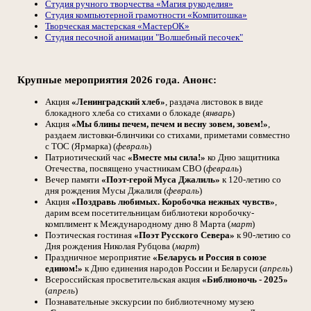
Студия ручного творчества «Магия рукоделия»
Студия компьютерной грамотности «Компитошка»
Творческая мастерская «МастерОК»
Студия песочной анимации "Волшебный песочек"
Крупные мероприятия 2026 года. Анонс:
Акция
«Ленинградский хлеб»
, раздача листовок в виде
блокадного хлеба со стихами о блокаде (
январь
)
Акция
«Мы блины печем, печем и весну зовем, зовем!»
,
раздаем листовки-блинчики со стихами, приметами совместно
с ТОС (Ярмарка) (
февраль
)
Патриотический час
«Вместе мы сила!»
ко Дню защитника
Отечества, посвящено участникам СВО (
февраль
)
Вечер памяти
«Поэт-герой Муса Джалиль»
к 120-летию со
дня рождения Мусы Джалиля (
февраль
)
Акция
«Поздравь любимых. Коробочка нежных чувств»
,
дарим всем посетительницам библиотеки коробочку-
комплимент к Международному дню 8 Марта (
март
)
Поэтическая гостиная
«Поэт Русского Севера»
к 90-летию со
Дня рождения Николая Рубцова (
март
)
Праздничное мероприятие
«Беларусь и Россия в союзе
едином!»
к Дню единения народов России и Беларуси (
апрель
)
Всероссийская просветительская акция
«Библионочь - 2025»
(
апрель
)
Познавательные экскурсии по библиотечному музею