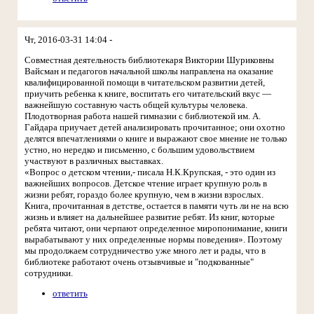
Чт, 2016-03-31 14:04 -
Совместная деятельность библиотекаря Виктории Шуриковны
Вайсман и педагогов начальной школы направлена на оказание
квалифицированной помощи в читательском развитии детей,
приучить ребенка к книге, воспитать его читательский вкус —
важнейшую составную часть общей культуры человека.
Плодотворная работа нашей гимназии с библиотекой им. А.
Гайдара приучает детей анализировать прочитанное; они охотно
делятся впечатлениями о книге и выражают свое мнение не только
устно, но нередко и письменно, с большим удовольствием
участвуют в различных выставках.
«Вопрос о детском чтении,- писала Н.К.Крупская, - это один из
важнейших вопросов. Детское чтение играет крупную роль в
жизни ребят, гораздо более крупную, чем в жизни взрослых.
Книга, прочитанная в детстве, остается в памяти чуть ли не на всю
жизнь и влияет на дальнейшее развитие ребят. Из книг, которые
ребята читают, они черпают определенное миропонимание, книги
вырабатывают у них определенные нормы поведения». Поэтому
мы продолжаем сотрудничество уже много лет и рады, что в
библиотеке работают очень отзывчивые и "подкованные"
сотрудники.
ответить