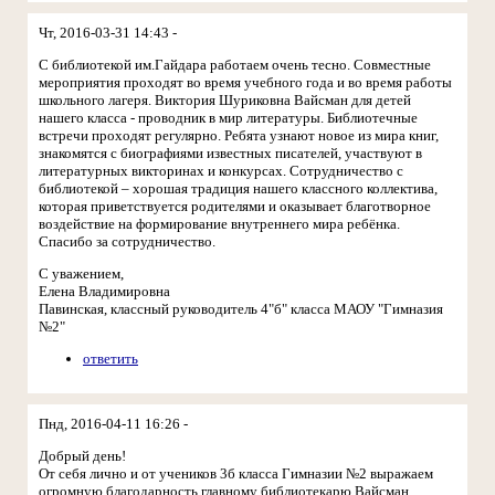
Чт, 2016-03-31 14:43 -
С библиотекой им.Гайдара работаем очень тесно. Совместные
мероприятия проходят во время учебного года и во время работы
школьного лагеря. Виктория Шуриковна Вайсман для детей
нашего класса - проводник в мир литературы. Библиотечные
встречи проходят регулярно. Ребята узнают новое из мира книг,
знакомятся с биографиями известных писателей, участвуют в
литературных викторинах и конкурсах. Сотрудничество с
библиотекой – хорошая традиция нашего классного коллектива,
которая приветствуется родителями и оказывает благотворное
воздействие на формирование внутреннего мира ребёнка.
Спасибо за сотрудничество.
С уважением,
Елена Владимировна
Павинская, классный руководитель 4"б" класса МАОУ "Гимназия
№2"
ответить
Пнд, 2016-04-11 16:26 -
Добрый день!
От себя лично и от учеников 3б класса Гимназии №2 выражаем
огромную благодарность главному библиотекарю Вайсман