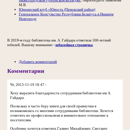
Нижегородском губернском колледже
, тифлопедагог Никонова
М.В.
Юношеский клуб «Юность (Приокский район)
Генеральное Консульство Республики Беларусь в Нижнем
Новгороде
В 2019-м году библиотека им. А. Гайдара отметила 100-летний
юбилей. Вашему вниманию -
юбилейная страничка
.
Добавить комментарий
Комментарии
Чт, 2015-11-19 18:47 -
Хочу выразить благодарность сотрудникам библиотеки им А.
Гайдара.
Поскольку я часто беру книги для своей правнучки я
познакомилась со многими сотрудниками библиотеки. Хочется
отметить их профессионализм и внимательное отношение к
посетителям.
Особенно хочется отметить Галину Михайловну, Светлану