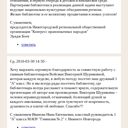
отношений, в первую очередь в детской и юношеской среде.
Партнерами библиотеки в реализации данной задачи выступают
ведущие национально-культурные объединения региона.
Желаю библиотеке и ее коллективу процветания и новых успехов!
С уважением,
председатель Нижегородской региональной общественной
организации "Конгресс ираноязычных народов"
Эрадж Боев
ответить
Ср, 2016-03-30 14:50 -
Хочу выразить огромную благодарность за совместную работу с
главным библиотекарем Войсман Викторией Шуриковной,
которая каждую неделю, в любую погоду посетит наш дружный 1
"А" класс. Но и мы всегда рады посетить библиотеку, где
библиотекарь всегда расскажет и покажет яркую, содержательную
презентацию об авторе или произведении. Виктория Шуриковна –
человек неравнодушный, отзывчивый, болеющий душой за
каждого школьника, поэтому дети чувствуют её искренность,
душевность и платят ей любовью. Спасибо!!!
С уважением Иванова Нина Евгеньевна, классный руководитель 1
"А" класса МАОУ "Гимназия № 2" г. Нижнего Новгорода.
ответить