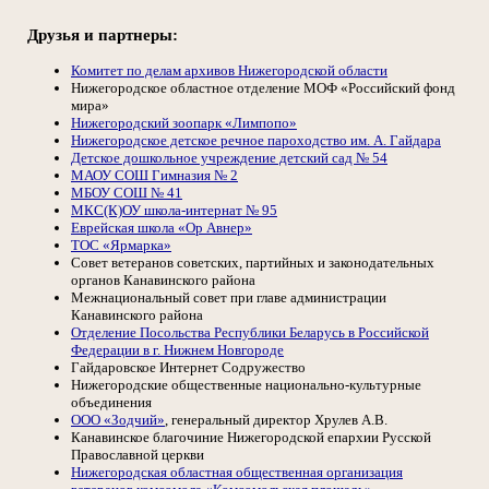
Друзья и партнеры:
Комитет по делам архивов Нижегородской области
Нижегородское областное отделение МОФ «Российский фонд
мира»
Нижегородский зоопарк «Лимпопо»
Нижегородское детское речное пароходство им. А. Гайдара
Детское дошкольное учреждение детский сад № 54
МАОУ СОШ Гимназия № 2
МБОУ СОШ № 41
МКС(К)ОУ школа-интернат № 95
Еврейская школа «Ор Авнер»
ТОС «Ярмарка»
Совет ветеранов советских, партийных и законодательных
органов Канавинского района
Межнациональный совет при главе администрации
Канавинского района
Отделение Посольства Республики Беларусь в Российской
Федерации в г. Нижнем Новгороде
Гайдаровское Интернет Содружество
Нижегородские общественные национально-культурные
объединения
ООО «Зодчий»
, генеральный директор Хрулев А.В.
Канавинское благочиние Нижегородской епархии Русской
Православной церкви
Нижегородская областная общественная организация