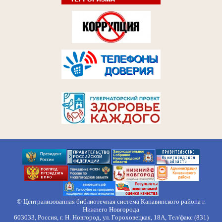
© Централизованная библиотечная система Канавинского района г.
Нижнего Новгорода
603033, Россия, г. Н. Новгород, ул. Гороховецкая, 18А, Тел/факс (831)