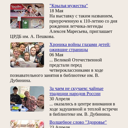
"Крылья мужества"
18 Мая
На выставку с таким названием,
приуроченную к 110-летию со дня
рождения летчика-легенды
Алексея Маресьева, приглашает
ЦРДБ им. А. Пешкова.
Хроника войны глазами детей:
ожившие страницы
06 Мая
... Великой Отечественной
предстали перед
четвероклассниками в ходе
познавательного занятия в библиотеке им. В.
Дубинина.
За чаем не скучаем: чайные
традиции народов России
30 Апреля
... оказались в центре внимания в
ходе задушевной и теплой встречи
в библиотеке им. В. Дубинина.
Волшебное слово "Здоровье"
23 Апреля