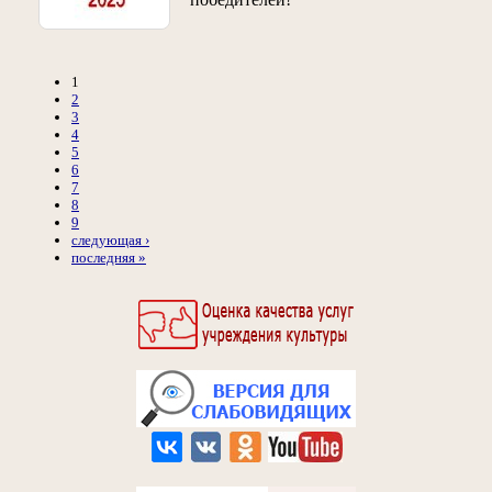
1
2
3
4
5
6
7
8
9
следующая ›
последняя »