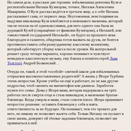
На самом деле, в рассказе две героини: взбалмошная девчонка Кузя и
респектабельная Наташа Кузнецова, точнее, Наталья Алексеевна
Макаркина. О Кузе рассказ ведётся в третьем лице, а о себе Наташа
рассказывает сама, от первого лица. Неугомонная, неистощимая на
выдумки школьница Кузя влюбляется в новенького мальчика, который
так не похож на её одноклассников, для него одного она была не
дурацкой Кузей (сокращённо от фамилии Кузнецова), а Наташей, или
«милостивой государыней Натальей», он будто из прошлого века:
благороден и галантен, обидчика готов вызвать на дуэль, не боится
противопоставить себя разнузданному классному коллективу,
который саботирует уборку класса после уроков. На контрольной
решает сразу четыре варианта, хорошо понимает и чувствует
немодную классическую музыку, ему близок и понятен герой
Льва
Толстого
Андрей Болконский…
Откуда он, такой, в этой «особой» элитной школе для избалованных
отпрысков высокопоставленных родителей? А жизнь у Игоря Турбина
очень непростая. Кроме учёбы он ещё и работает, но не как другие
подростки, чтоб скопить на магнитофон или джинсы. Заработок
нужен его семье. Дома у Игоря мама, которая надорвалась на трёх
работах после смерти отца и стала инвалидом, и маленькие братья-
близнецы. Когда умерла и мама, стало совсем плохо. Игорь принимает
непростое решение: оставить близнецов у себя и взять
ответственность за их будущее. Он понимает, чем это чревато для
него, но никому не позволяет жалеть себя. Только Наташу он пускает в
свою жизнь, доверяет ей тёплые ладошки близнецов, позволяет им
привязаться к ней: