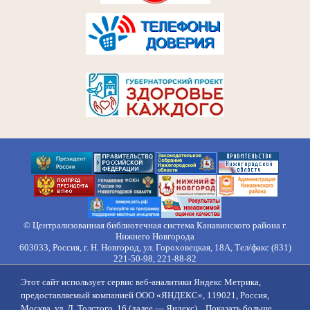
© Централизованная библиотечная система Канавинского района г.
Нижнего Новгорода
603033, Россия, г. Н. Новгород, ул. Гороховецкая, 18А, Тел/факс (831)
221-50-98, 221-88-82
Правила обработки персональных данных
Этот сайт использует сервис веб-аналитики Яндекс Метрика,
О нас
Контакты
Противодействие коррупции
Противодействие
предоставляемый компанией ООО «ЯНДЕКС», 119021, Россия,
идеологии терроризма
Напишите нам
Москва, ул. Л. Толстого, 16 (далее — Яндекс)...
Показать больше