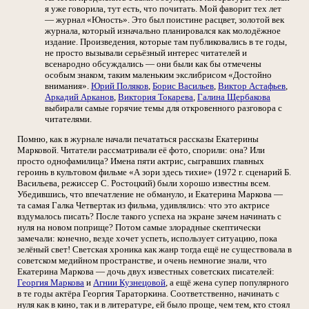
я уже говорила, тут есть, что почитать. Мой фаворит тех лет
— журнал «Юность». Это был поистине расцвет, золотой век
журнала, который изначально планировался как молодёжное
издание. Произведения, которые там публиковались в те годы,
не просто вызывали серьёзный интерес читателей и
всенародно обсуждались — они были как бы отмечены
особым знаком, таким маленьким экслибрисом «Достойно
внимания».
Юрий Поляков
,
Борис Васильев
,
Виктор Астафьев
,
Аркадий Арканов
,
Виктория Токарева
,
Галина Щербакова
выбирали самые горячие темы для откровенного разговора с
читателями.
Помню, как в журнале начали печататься рассказы Екатерины
Марковой. Читатели рассматривали её фото, спорили: она? Или
просто однофамилица? Имена пяти актрис, сыгравших главных
героинь в культовом фильме «А зори здесь тихие» (1972 г. сценарий Б.
Васильева, режиссер С. Ростоцкий) были хорошо известны всем.
Убедившись, что впечатление не обмануло, и Екатерина Маркова —
та самая Галка Четвертак из фильма, удивлялись: что это актрисе
вздумалось писать? После такого успеха на экране зачем начинать с
нуля на новом поприще? Потом самые злорадные скептически
замечали: конечно, везде хочет успеть, использует ситуацию, пока
зелёный свет! Светская хроника как жанр тогда ещё не существовала в
советском медийном пространстве, и очень немногие знали, что
Екатерина Маркова — дочь двух известных советских писателей:
Георгия Маркова
и
Агнии Кузнецовой
, а ещё жена супер популярного
в те годы актёра Георгия Тараторкина. Соответственно, начинать с
нуля как в кино, так и в литературе, ей было проще, чем тем, кто стоял