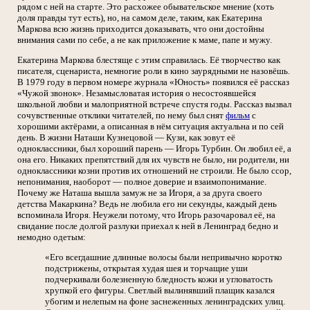
рядом с ней на старте. Это расхожее обывательское мнение (хоть
доля правды тут есть), но, на самом деле, таким, как Екатерина
Маркова всю жизнь приходится доказывать, что они достойны
внимания сами по себе, а не как приложение к маме, папе и мужу.
Екатерина Маркова блестяще с этим справилась. Её творчество как
писателя, сценариста, немногие роли в кино заурядными не назовёшь.
В 1979 году в первом номере журнала «Юность» появился её рассказ
«Чужой звонок». Незамысловатая история о несостоявшейся
школьной любви и малоприятной встрече спустя годы. Рассказ вызвал
сочувственные отклики читателей, по нему был снят
фильм
с
хорошими актёрами, а описанная в нём ситуация актуальна и по сей
день. В жизни Наташи Кузнецовой — Кузи, как зовут её
одноклассники, был хороший парень — Игорь Турбин. Он любил её, а
она его. Никаких препятствий для их чувств не было, ни родители, ни
одноклассники козни против их отношений не строили. Не было ссор,
непонимания, наоборот — полное доверие и взаимопонимание.
Почему же Наташа вышла замуж не за Игоря, а за друга своего
детства Макаркина? Ведь не любила его ни секунды, каждый день
вспоминала Игоря. Неужели потому, что Игорь разочаровал её, на
свидание после долгой разлуки приехал к ней в Ленинград бедно и
немодно одетым:
«Его всегдашние длинные волосы были непривычно коротко
подстрижены, открытая худая шея и торчащие уши
подчеркивали болезненную бледность кожи и угловатость
хрупкой его фигуры. Светлый вылинявший плащик казался
убогим и нелепым на фоне заснеженных ленинградских улиц.