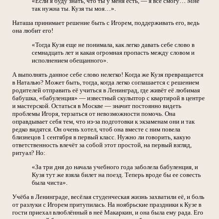
«Если я буду знать, что ты у меня есть, — я все смогу… Мне
так нужна ты. Кузя ты моя…».
Наташа принимает решение быть с Игорем, поддерживать его, ведь
она любит его!
«Тогда Кузя еще не понимала, как легко давать себе слово в
семнадцать лет и какая огромная пропасть между словом и
исполнением обещанного».
А выполнять данное себе слово нелегко! Когда же Кузя превращается
в Наталью? Может быть, тогда, когда легко соглашается с решением
родителей отправить её учиться в Ленинград, где живёт её любимая
бабушка, «бабуленция» — известный скульптор с квартирой в центре
и мастерской. Остаться в Москве — значит постоянно видеть
проблемы Игоря, терзаться от невозможности помочь. Она
оправдывает себя тем, что из-за подготовки к экзаменам они и так
редко видятся. Он очень хотел, чтоб она вместе с ним повела
близнецов 1 сентября в первый класс. Нужно ли говорить, какую
ответственность влечёт за собой этот простой, на первый взгляд,
ритуал? Но:
«За три дня до начала учебного года заболела бабуленция, и
Кузя тут же взяла билет на поезд. Теперь вроде бы ее совесть
была чиста».
Учёба в Ленинграде, весёлая студенческая жизнь захватили её, и боль
от разлуки с Игорем притупилась. На ноябрьские праздники к Кузе в
гости приехал влюблённый в неё Макаркин, и она была ему рада. Его