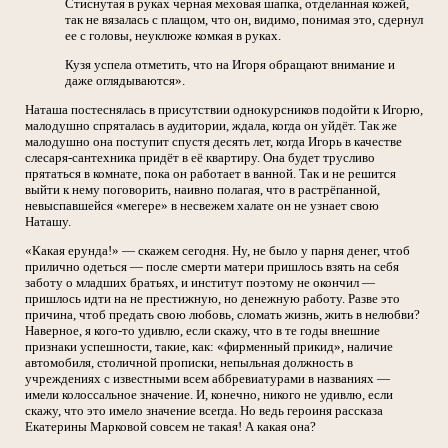
Стиснутая в руках черная меховая шапка, отделанная кожей,
так не вязалась с плащом, что он, видимо, понимая это, сдернул
ее с головы, неуклюже комкая в руках.
Кузя успела отметить, что на Игоря обращают внимание и
даже оглядываются».
Наташа постеснялась в присутствии однокурсников подойти к Игорю,
малодушно спряталась в аудитории, ждала, когда он уйдёт. Так же
малодушно она поступит спустя десять лет, когда Игорь в качестве
слесаря-сантехника придёт в её квартиру. Она будет трусливо
прятаться в комнате, пока он работает в ванной. Так и не решится
выйти к нему поговорить, наивно полагая, что в растрёпанной,
невыспавшейся «мегере» в несвежем халате он не узнает свою
Наташу.
«Какая ерунда!» — скажем сегодня. Ну, не было у парня денег, чтоб
прилично одеться — после смерти матери пришлось взять на себя
заботу о младших братьях, и институт поэтому не окончил —
пришлось идти на не престижную, но денежную работу. Разве это
причина, чтоб предать свою любовь, сломать жизнь, жить в нелюбви?
Наверное, я кого-то удивлю, если скажу, что в те годы внешние
признаки успешности, такие, как: «фирменный прикид», наличие
автомобиля, столичной прописки, непыльная должность в
учреждениях с известными всем аббревиатурами в названиях —
имели колоссальное значение. И, конечно, никого не удивлю, если
скажу, что это имело значение всегда. Но ведь героиня рассказа
Екатерины Марковой совсем не такая! А какая она?