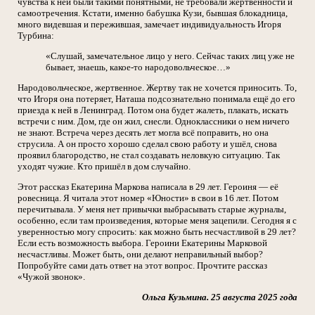
чувства к ней были такими понятными, не требовали жертвенности и
самоотречения. Кстати, именно бабушка Кузи, бывшая блокадница,
много видевшая и пережившая, замечает индивидуальность Игоря
Турбина:
«Слушай, замечательное лицо у него. Сейчас таких лиц уже не
бывает, знаешь, какое-то народовольческое…»
Народовольческое, жертвенное. Жертву так не хочется приносить. То,
что Игоря она потеряет, Наташа подсознательно понимала ещё до его
приезда к ней в Ленинград. Потом она будет жалеть, плакать, искать
встречи с ним. Дом, где он жил, снесли. Одноклассники о нем ничего
не знают. Встреча через десять лет могла всё поправить, но она
струсила. А он просто хорошо сделал свою работу и ушёл, снова
проявил благородство, не стал создавать неловкую ситуацию. Так
уходят чужие. Кто пришёл в дом случайно.
Этот рассказ Екатерина Маркова написала в 29 лет. Героиня — её
ровесница. Я читала этот номер «Юности» в свои в 16 лет. Потом
перечитывала. У меня нет привычки выбрасывать старые журналы,
особенно, если там произведения, которые меня зацепили. Сегодня я с
уверенностью могу спросить: как можно быть несчастливой в 29 лет?
Если есть возможность выбора. Героини Екатерины Марковой
несчастливы. Может быть, они делают неправильный выбор?
Попробуйте сами дать ответ на этот вопрос. Прочтите рассказ
«Чужой звонок».
Ольга Кузьмина. 25 августа 2025 года