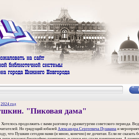
/
2024 год
ушкин. "Пиковая дама"
! Хотелось продолжить с вами разговор о драматургии советского периода. Ве
 читателей. Но грядущий юбилей
Александра Сергеевича Пушкина
и мероприят
ду, что Пушкин сегодня нами (и мною, конечно) не дочитан. Если не сказать б
дети изучают биографию памятника, и стихи его стали памятниками. А памятн