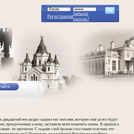
Забыли
Регистрация
пароль?
дь двадцатый век щедро одарил нас пьесами, которые ещё долго будут
ия, приуроченные к нему, заставили меня поменять планы. Я пришла к
ольше: не прочитан. С годами слой бронзы стал таким толстым, что
икам место где? Правильно, на кладбище! Чувства на кладбище