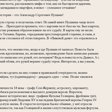
зни поэта, рассказывать мифы о том, как он был врагом царизма,
аглядывая в смартфон, и вовсе – сплошное отчаяние!
 история – это Александр Сергеевич Пушкин!
ую строку и получаешь ответ. По какой книге Пушкина чаще всего
ы… Приходится признать, что с картами поэт был на ты. Был азартен,
тие роковым образом влияло на его судьбу. В карты ему не везло.
его Татьяна Ларина, «преданьям простонародной старины, и снам, и
и не стеснялся об этом говорить. В «Пиковой даме» это отразилось в
ого, что неизвестно, когда и где Пушкин её написал. Повесть была
осень вдохновенья, но, возможно, произведение было написано раньше.
то написано его рукой, его почерком? Ведь в повести есть Дьявол. А с
ий облик, его рукой вершит судьбу героя. Интересно, а вы узнали,
 если сделать на них ставки в правильной очерёдности, можно
мёрка, туз (одиннадцать) – двадцать одно – очко. Позже хвалился
ичности 18 века – графу Сен-Жермену, астрологу, хироманту,
добился расположения и высшего доверия короля. Впрочем,
льное историческое лицо: графиня Наталья Голицина, фрейлина трёх
 французский Людовик XV и наследник Британской короны Генрих IV.
олгую жизнь. В старости потеряла былое обаяние, у неё отросли
твенности, так как Голициной в жизни сопутствовала мужская фортуна.