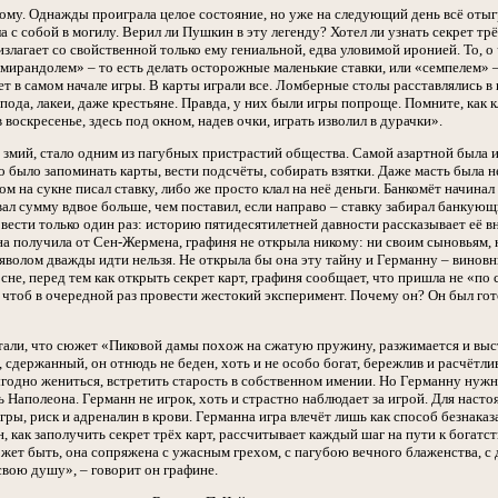
ному. Однажды проиграла целое состояние, но уже на следующий день всё отыг
ла с собой в могилу. Верил ли Пушкин в эту легенду? Хотел ли узнать секрет т
злагает со свойственной только ему гениальной, едва уловимой иронией. То, о
 мирандолем» – то есть делать осторожные маленькие ставки, или «семпелем» –
ет в самом начале игры. В карты играли все. Ломберные столы расставлялись в 
пода, лакеи, даже крестьяне. Правда, у них были игры попроще. Помните, как
 воскресенье, здесь под окном, надев очки, играть изволил в дурачки».
й змий, стало одним из пагубных пристрастий общества. Самой азартной была 
 было запоминать карты, вести подсчёты, собирать взятки. Даже масть была не
ом на сукне писал ставку, либо же просто клал на неё деньги. Банкомёт начина
вал сумму вдвое больше, чем поставил, если направо – ставку забирал банкую
овести только один раз: историю пятидесятилетней давности рассказывает её 
на получила от Сен-Жермена, графиня не открыла никому: ни своим сыновьям, н
ьяволом дважды идти нельзя. Не открыла бы она эту тайну и Германну – виновни
сне, перед тем как открыть секрет карт, графиня сообщает, что пришла не «по
чтоб в очередной раз провести жестокий эксперимент. Почему он? Он был гото
али, что сюжет «Пиковой дамы похож на сжатую пружину, разжимается и выс
сдержанный, он отнюдь не беден, хоть и не особо богат, бережлив и расчётлив
годно жениться, встретить старость в собственном имении. Но Германну нужно 
ь Наполеона. Германн не игрок, хоть и страстно наблюдает за игрой. Для нас
гры, риск и адреналин в крови. Германна игра влечёт лишь как способ безнаказ
, как заполучить секрет трёх карт, рассчитывает каждый шаг на пути к богатс
ожет быть, она сопряжена с ужасным грехом, с пагубою вечного блаженства, с 
 свою душу», – говорит он графине.