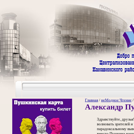
Главная
/
неМодное Чтение
Александр П
Здравствуйте, друзья
волновать зрителей и
парадоксальному выво
вместо Пушкина наши 