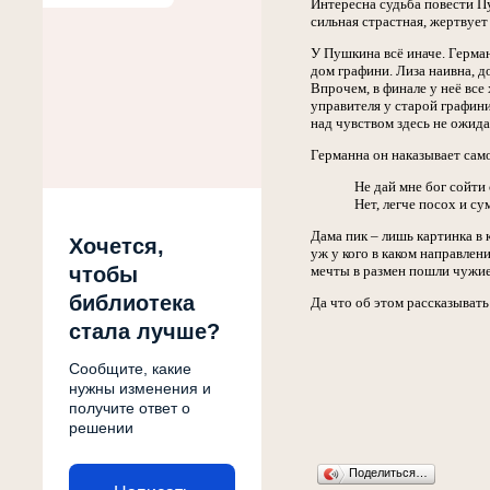
Интересна судьба повести Пу
сильная страстная, жертвует
У Пушкина всё иначе. Герман
дом графини. Лиза наивна, д
Впрочем, в финале у неё вс
управителя у старой графин
над чувством здесь не ожида
Германна он наказывает само
Не дай мне бог сойти 
Нет, легче посох и с
Дама пик – лишь картинка в
Хочется,
уж у кого в каком направлен
чтобы
мечты в размен пошли чужие 
библиотека
Да что об этом рассказыват
стала лучше?
Сообщите, какие
нужны изменения и
получите ответ о
решении
Поделиться…