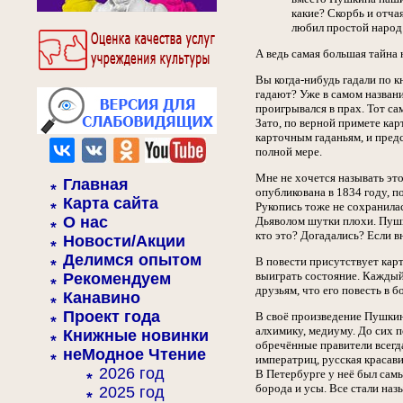
какие? Скорбь и отчая
любил простой народ 
А ведь самая большая тайна
Вы когда-нибудь гадали по 
гадают? Уже в самом названи
проигрывался в прах. Тот са
Зато, по верной примете кар
карточным гаданьям, и предс
полной мере.
Мне не хочется называть это
Главная
опубликована в 1834 году, п
Карта сайта
Рукопись тоже не сохранилас
О нас
Дьяволом шутки плохи. Пушки
кто это? Догадались? Если в
Новости/Акции
Делимся опытом
В повести присутствует карт
выиграть состояние. Каждый 
Рекомендуем
друзьям, что его повесть в б
Канавино
Проект года
В своё произведение Пушкин
алхимику, медиуму. До сих п
Книжные новинки
обречённые правители всегд
неМодное Чтение
императриц, русская красави
2026 год
В Петербурге у неё был сам
борода и усы. Все стали наз
2025 год