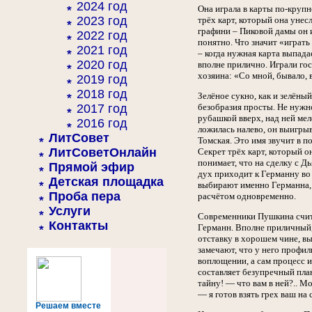
2024 год
Она играла в карты по-круп
2023 год
трёх карт, который она унес
графини – Пиковой дамы он и
2022 год
понятно. Что значит «играть
2021 год
– когда нужная карта выпада
2020 год
вполне прилично. Играли гос
хозяина: «Со мной, бывало, в
2019 год
2018 год
Зелёное сукно, как и зелёны
2017 год
безобразия просты. Не нужно
рубашкой вверх, над ней мел
2016 год
ложилась налево, он выигры
ЛитСовет
Томская. Это имя звучит в п
ЛитСоветОнлайн
Секрет трёх карт, который о
понимает, что на сделку с Д
Прямой эфир
дух приходит к Германну во 
Детская площадка
выбирают именно Германна, 
Проба пера
расчётом одновременно.
Услуги
Современники Пушкина счит
Контакты
Германн. Вполне приличный, 
отставку в хорошем чине, вы
замечают, что у него профил
воплощении, а сам процесс и
составляет безупречный план
тайну! — что вам в ней?.. М
— я готов взять грех ваш на
Решаем вместе