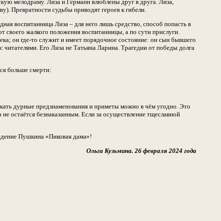
скую мелодраму. Лиза и Германн влюблены друг в друга. Лиза,
ву). Превратности судьбы приводят героев к гибели.
дная воспитанница Лиза – для него лишь средство, способ попасть в
от своего жалкого положения воспитанницы, а по сути прислуги.
ека; он где-то служит и имеет порядочное состояние: он сын бывшего
 читателями. Его Лиза не Татьяна Ларина. Трагедии от победы долга
лся больше смерти:
скать дурные предзнаменования и приметы можно в чём угодно. Это
а не остаётся безнаказанным. Если за осуществление тщеславной
ведение Пушкина «Пиковая дама»!
Ольга Кузьмина. 26 февраля 2024 года