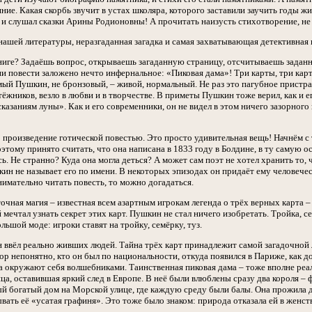
ние. Какая скорбь звучит в устах школяра, которого заставили заучить годы жи
и слушал сказки Арины Родионовны! А прочитать наизусть стихотворение, не з
 нашей литературы, неразгаданная загадка и самая захватывающая детективная
книге? Задаёшь вопрос, открываешь загаданную страницу, отсчитываешь заданн
и повести заложено нечто инфернальное: «Пиковая дама»! Три карты, три карт
мый Пушкин, не бронзовый, – живой, нормальный. Не раз это пагубное пристрас
тёжников, везло в любви и в творчестве. В приметы Пушкин тоже верил, как и 
казаниям луны». Как и его современники, он не видел в этом ничего зазорного 
 произведение готической повестью. Это просто удивительная вещь! Начнём с т
оэтому принято считать, что она написана в 1833 году в Болдине, в ту самую 
ь. Не странно? Куда она могла деться? А может сам поэт не хотел хранить то, ч
н не называет его по имени. В некоторых эпизодах он придаёт ему человеческ
нимательно читать повесть, то можно догадаться.
очная магия – известная всем азартным игрокам легенда о трёх верных карта –
мечтал узнать секрет этих карт. Пушкин не стал ничего изобретать. Тройка, се
ольшой моде: игроки ставят на тройку, семёрку, туз.
 ввёл реально живших людей. Тайна трёх карт принадлежит самой загадочной л
ор непонятно, кто он был по национальности, откуда появился в Париже, как 
а окружают себя волшебниками. Таинственная пиковая дама – тоже вполне реа
ца, оставившая яркий след в Европе. В неё были влюблены сразу два короля –
ый богатый дом на Морской улице, где каждую среду были балы. Она прожила д
ывать её «усатая графиня». Это тоже было знаком: природа отказала ей в женс