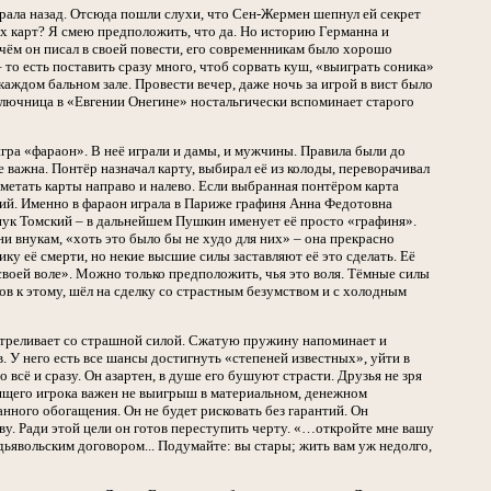
рала назад. Отсюда пошли слухи, что Сен-Жермен шепнул ей секрет
рёх карт? Я смею предположить, что да. Но историю Германна и
 чём он писал в своей повести, его современникам было хорошо
 то есть поставить сразу много, чтоб сорвать куш, «выиграть соника»
каждом бальном зале. Провести вечер, даже ночь за игрой в вист было
 ключница в «Евгении Онегине» ностальгически вспоминает старого
игра «фараон». В неё играли и дамы, и мужчины. Правила были до
 важна. Понтёр назначал карту, выбирал её из колоды, переворачивал
л метать карты направо и налево. Если выбранная понтёром карта
щий. Именно в фараон играла в Париже графиня Анна Федотовна
внук Томский – в дальнейшем Пушкин именует её просто «графиня».
и внукам, «хоть это было бы не худо для них» – она прекрасно
ку её смерти, но некие высшие силы заставляют её это сделать. Её
 своей воле». Можно только предположить, чья это воля. Тёмные силы
в к этому, шёл на сделку со страстным безумством и с холодным
треливает со страшной силой. Сжатую пружину напоминает и
. У него есть все шансы достигнуть «степеней известных», уйти в
всё и сразу. Он азартен, в душе его бушуют страсти. Друзья не зря
тоящего игрока важен не выигрыш в материальном, денежном
анного обогащения. Он не будет рисковать без гарантий. Он
тву. Ради этой цели он готов переступить черту. «…откройте мне вашу
дьявольским договором... Подумайте: вы стары; жить вам уж недолго,