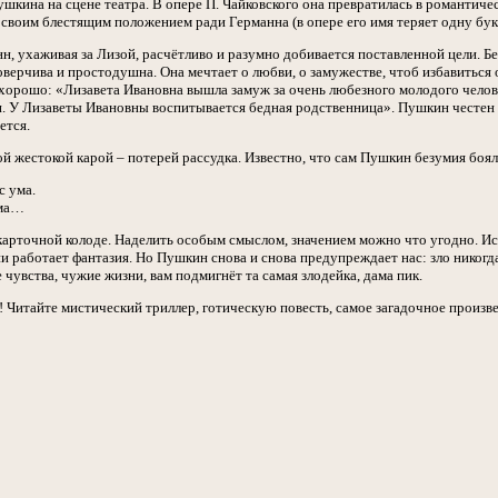
шкина на сцене театра. В опере П. Чайковского она превратилась в романтиче
 своим блестящим положением ради Германна (в опере его имя теряет одну бук
н, ухаживая за Лизой, расчётливо и разумно добивается поставленной цели. Бе
оверчива и простодушна. Она мечтает о любви, о замужестве, чтоб избавиться 
е хорошо: «Лизавета Ивановна вышла замуж за очень любезного молодого челов
и. У Лизаветы Ивановны воспитывается бедная родственница». Пушкин честен с
ется.
й жестокой карой – потерей рассудка. Известно, что сам Пушкин безумия боя
с ума.
ума…
 карточной колоде. Наделить особым смыслом, значением можно что угодно. И
ии работает фантазия. Но Пушкин снова и снова предупреждает нас: зло никогд
чувства, чужие жизни, вам подмигнёт та самая злодейка, дама пик.
ь! Читайте мистический триллер, готическую повесть, самое загадочное произ