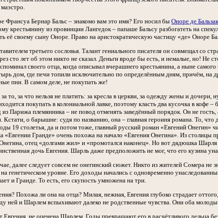
 маэстро.
ре Франсуа Бернар Бальс – знакомо вам это имя? Его носил бы
Оноре де Бальза
у крестьянину из провинции Лангедок – папаше Бальсу разбогатеть на спек
ть её своему сыну Оноре. Право на аристократическую частицу «де» Оноре Бал
тавителем третьего сословья. Талант гениального писателя он совмещал со с
з сто лет об этом никто не сказал. Деньги вроде бы есть, и немалые, но! Не с
вспоминал своего отца, когда описывал вчерашнего крестьянина, а ныне самог
ырь дом, где печи топили исключительно по определённым дням, причём, на 
ые пни. В самом деле, не покупать же!
за то, за что нельзя не платить: за кресла в церкви, за одежду жены и дочери, 
иходится покупать в колониальной лавке, поэтому класть два кусочка в кофе – 
из Парижа племянника – не повод отменять заведённый порядок. Он не гость, а
 Кстати, о барышне: судя по названию, она – главная героиня романа. То, что 
оды 19 столетья, да и потом тоже, главный русский роман «Евгений Онегин» чи
зка «Евгении Гранде» очень похожа на начало «Евгения Онегина». Из столицы 
Онегина, отец «долгами жил» и «промотался наконец». Но вот дядюшка Шарля ж
инственная дочь Евгения. Шарль даже предположить не мог, что его кузина ун
чае, далее следует совсем не онегинский сюжет. Никто из жителей Сомера не
ц на генетическом уровне. Его доходы начались с одновременно унаследованн
ает и Гранде. То есть, его скупость умножена на три.
ения? Похожа ли она на отца? Милая, нежная, Евгения глубоко страдает оттого
ду ней и Шарлем вспыхивают далеко не родственные чувства. Они оба молоды
 Евгения, не оценена Шарлем. Годы превращают его в расчётливого дельца без