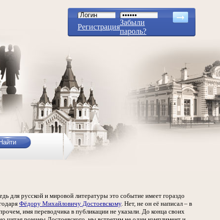
Забыли
Регистрация
пароль?
едь для русской и мировой литературы это событие имеет гораздо
агодаря
Фёдору Михайловичу Достоевскому
. Нет, не он её написал – в
прочем, имя переводчика в публикации не указали. До конца своих
но читая романы Достоевского, мы встретим не один комплимент и