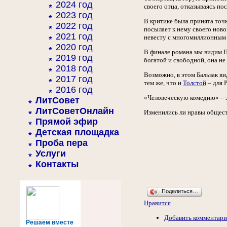
2024 год
своего отца, отказываясь пос
2023 год
В критике была принята точк
2022 год
посылает к нему своего новог
2021 год
невесту с многомиллионным
2020 год
В финале романа мы видим Ев
2019 год
богатой и свободной, она не 
2018 год
Возможно, в этом Бальзак в
2017 год
тем же, что и
Толстой
– для 
2016 год
«Человеческую комедию» – эп
ЛитСовет
ЛитСоветОнлайн
Изменились ли нравы обществ
Прямой эфир
Детская площадка
Проба пера
Услуги
Контакты
Поделиться…
Нравится
Добавить комментар
Решаем вместе