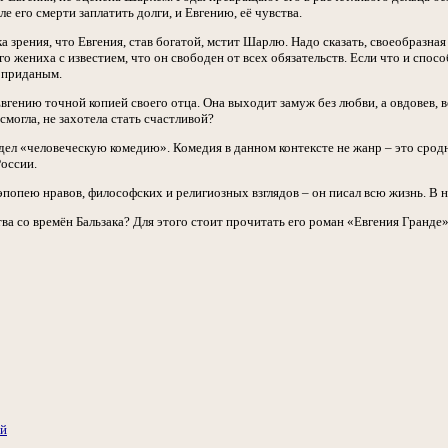
ле его смерти заплатить долги, и Евгению, её чувства.
а зрения, что Евгения, став богатой, мстит Шарлю. Надо сказать, своеобразная
о жениха с известием, что он свободен от всех обязательств. Если что и спосо
 приданым.
гению точной копией своего отца. Она выходит замуж без любви, а овдовев, ве
смогла, не захотела стать счастливой?
идел «человеческую комедию». Комедия в данном контексте не жанр – это сро
России.
опею нравов, философских и религиозных взглядов – он писал всю жизнь. В не
а со времён Бальзака? Для этого стоит прочитать его роман «Евгения Гранде»
ий