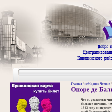
Главная
/
неМодное Чтение
Оноре де Бал
Что ж, уважаемые чит
большее значение, че
1843 году он перевёл
дней Достоевский был