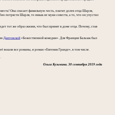
 месть! Она спасает фамильную честь, платит долги отца Шарля,
бно потрясти Шарля, то никак не муки совести, а то, что он упустил
дет тот же образ жизни, что был принят в доме отца. Почему, став
дни
Дантовской
«Божественной комедии». Для Франции Бальзак был
ё вошли все романы, и роман «Евгения Гранде», в том числе.
.
Ольга Кузьмина. 30 сентября 2019 года