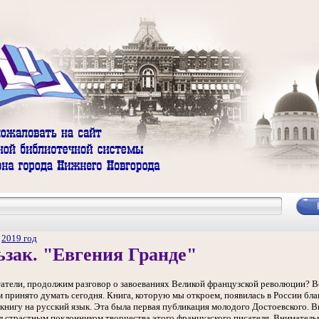
/
2019 год
ьзак. "Евгения Гранде"
атели, продолжим разговор о завоеваниях Великой французской революции? В
м принято думать сегодня. Книга, которую мы откроем, появилась в России бл
 книгу на русский язык. Эта была первая публикация молодого Достоевского. В
 страстным поклонником творчества этого французского писателя. Вниматель