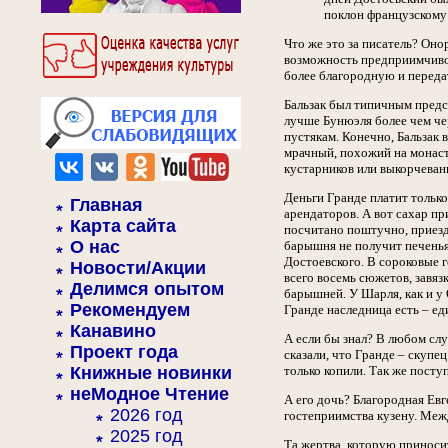
поклон французскому
Что же это за писатель? Оно
возможность предприимчивом
более благородную и переда
Бальзак был типичным предс
лучше Бунюэля более чем чере
пустякам. Конечно, Бальзак 
мрачный, похожий на монаст
кустарников или выкорчеванн
Деньги Гранде платит только 
Главная
арендаторов. А вот сахар пр
Карта сайта
посчитано поштучно, приезд 
О нас
барышня не получит печенья.
Достоевского. В сороковые г
Новости/Акции
всего восемь сюжетов, завя
Делимся опытом
барышней. У Шарля, как и у 
Рекомендуем
Гранде наследница есть – ед
Канавино
А если бы знал? В любом слу
Проект года
сказали, что Гранде – скупе
Книжные новинки
только копили. Так же поступ
неМодное Чтение
А его дочь? Благородная Евг
2026 год
гостеприимства кузену. Меж
2025 год
Та жертва, которую приносит