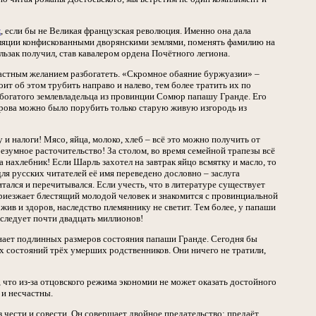
к
, если бы не Великая французская революция. Именно она дала
уляции конфискованными дворянскими землями, поменять фамилию на
ьзак получил, став кавалером ордена Почётного легиона.
трастным желанием разбогатеть. «Скромное обаяние буржуазии» –
тоит об этом трубить направо и налево, тем более тратить их по
о богатого землевладельца из провинции Сомюр папашу Гранде. Его
дрова можно было порубить только старую живую изгородь из
ну и налоги! Мясо, яйца, молоко, хлеб – всё это можно получить от
безумное расточительство! За столом, во время семейной трапезы всё
 нахлебник! Если Шарль захотел на завтрак яйцо всмятку и масло, то
для русских читателей её имя переведено дословно – заслуга
тался и перечитывался. Если учесть, что в литературе существует
приезжает блестящий молодой человек и знакомится с провинциальной
ив и здоров, наследство племяннику не светит. Тем более, у папаши
аследует почти двадцать миллионов!
 знает подлинных размеров состояния папаши Гранде. Сегодня бы
ых состояний трёх умерших родственников. Они ничего не тратили,
, что из-за отцовского режима экономии не может оказать достойного
 и несчастны.
 чести и совести. Он совершает двойное предательство: предаёт