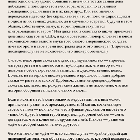
новогоднюю ёлку (долго объяснять, зачем) и в тот же самый день
побеждает с помощью этой ёлки вора, который по странному
совпадению решил залезть в их квартиру... Или так: мальчик
переоделся в девочку (не спрашивайте), чтобы помочь фарцовщикам
в одном из их тёмных делишек, да и случайно встретил, будучи в этом
облике, собственную маму, которая пришла закупиться
контрабандным товаром? Или даже так: в советскую школу приезжает
делегация скаутов из США, и один советский пионер опознаёт в юном
заокеанском капиталисте внука того самого американского солдата,
из-за которого в своё время пострадал дед этого пионера! (Впрочем, в
последнем случае не исключено, что пионер обознался.)
Словом, некоторые сюжеты отдают придуманностью — впрочем,
литература тем и отличаются от публицистики, что автор может
позволить себе откровенный вымысел, в художественных целях.
Волкова, на материале вполне реального прошлого, пишет добрые
сказки — разве это плохо? Вдобавок, самые неправдоподобные
сюжеты, как известно, рождает сама жизнь, и не исключено, что все
истории сборника записаны с чьих-то слов...
Если и искать в этой книге какие-то недостатки, то к ним можно
причислить, разве что, предсказуемость. Мальчик возненавидел
своего отчима — понятно же, что в финале рассказа он назовёт его
«папой». Другой юный герой испугался дворовой собаки — легко
догадаться, что в конце он подружится с ней. И вновь — разве мы
ждём от доброй сказки чего-то другого?
Чего мы точно не ждём — я, во всяком случае — крайне редкий для
нынешней литературы образ мудрого взрослого, который появляется