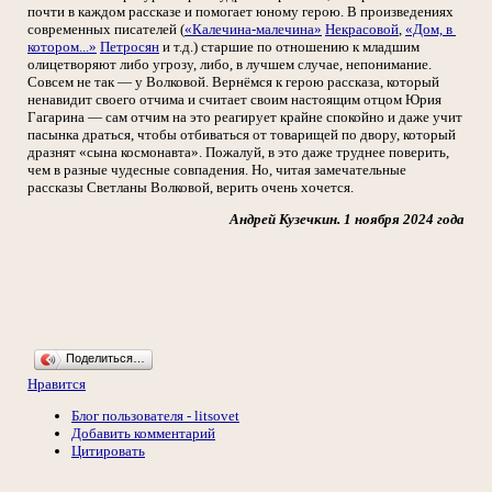
почти в каждом рассказе и помогает юному герою. В произведениях
современных писателей (
«Калечина-малечина»
Некрасовой
,
«Дом, в
котором...»
Петросян
и т.д.) старшие по отношению к младшим
олицетворяют либо угрозу, либо, в лучшем случае, непонимание.
Совсем не так — у Волковой. Вернёмся к герою рассказа, который
ненавидит своего отчима и считает своим настоящим отцом Юрия
Гагарина — сам отчим на это реагирует крайне спокойно и даже учит
пасынка драться, чтобы отбиваться от товарищей по двору, который
дразнят «сына космонавта». Пожалуй, в это даже труднее поверить,
чем в разные чудесные совпадения. Но, читая замечательные
рассказы Светланы Волковой, верить очень хочется.
Андрей Кузечкин. 1 ноября 2024 года
Поделиться…
Нравится
Блог пользователя - litsovet
Добавить комментарий
Цитировать