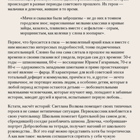
происходит в разные периоды советского прошлого. Их герои —
мальчики и девочки, жившие в то время.
«Мячи и скакалки были заброшены – не до них в томном
городском зное; нарисованные мелками классики и кривые
зайцы, казалось, плавились вместе с асфальтом – серым,
морщинистым, как коленки у слона в зоопарке».
Первое, что бросается в глаза — великолепный яркий язык и вместе с
ним множество интересных подробностей, тонко подмеченных
писательницей. Словно бы она сама слетала в прошлое на машине
времени и своими глазами всё увидела, передав сам дух времени: 50-е
годы — шпиономания, 60-е — восхищение Юрием Гагариным, 70-е и
80-е — одержимость западными шмотками и прямо проистекающее
из неё явление — фарца. И характерные для всей советской эпохи
тотальный дефицит и коммуналки, причём и то, и другое — нечто
привычное, не портящее жизнь людям, а особенно детям, которые в
любой период истории остаются детьми — любознательными
маленькими человечками, которые изучают мир, попадают в забавные
истории, заводят друзей и врагов, испытывают первую любовь...
Кстати, насчёт историй: Светлана Волкова помещает своих типичных
героев в не самые нетипичные ситуации. Первоклассник влюбляется в
свою учительницу. Школьник помогает бдительной (на самом деле,
сбрендившей) соседке разоблачить шпиона. Девочка, «побрившая»
портрет Добролюбова на тетради, получает нагоняй от школьного
руководства... Всё это ещё можно представить хотя бы теоретически.
А как вам такое: мальчик соглашается спрятать у себя чужую