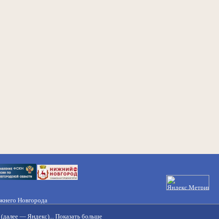
ижнего Новгорода
21-50-98, 221-88-82
(далее — Яндекс)...
Показать больше