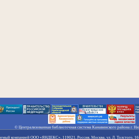
© Централизованная библиотечная система Канавинского района г. Н
603033, Россия, г. Н. Новгород, ул. Гороховецкая, 18А, Тел/факс (831) 2
Правила обработки персональных данных
яемый компанией ООО «ЯНДЕКС», 119021, Россия, Москва, ул. Л. Толстого, 16 