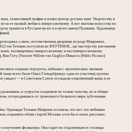
века, талантливый график и иллюстратор детских книг. Творчество и
-за ее пылкой любви к импрессионизму. А вот знатоки искусства по
орты хранятся в Русском музее и в музее имени Пушкина. Художница
фикой.
преподавал, а мать, потомственная дворянка из рода Мавриных,
1922-ом Татьяна поступила во ВХУТЕМАС, где мастерству рисования
 в залах, посвященных импрессионизму и постимпрессионизму.
 Ван Гогу (Vincent Willem van Gogh) и Пикассо (Pablo Picasso)
рисовать озорные портреты, пейзажи с пронзительно звонким
 чаще всего была Ольга Гильдебрандт, одна из участниц группы
 не увидел — в Советском Союзе осуждали откровенный жанр и не
удожником, и супругов соединяли не только чувства, но и общие
нигам, отгородившись от тревожного большого мира лубочными
йна. Однажды Татьяна Маврина осознала, что вот эти любимые
шила сохранить облик старой Москвы хотя бы в своих рисунках.
 и изучению фольклора. Она ездит по отдаленным от столицы