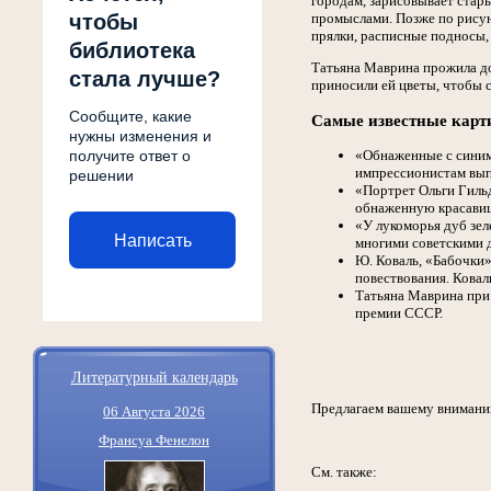
городам, зарисовывает стар
чтобы
промыслами. Позже по рисун
прялки, расписные подносы,
библиотека
Татьяна Маврина прожила до
стала лучше?
приносили ей цветы, чтобы с
Сообщите, какие
Самые известные кар
нужны изменения и
получите ответ о
«Обнаженные с синим
импрессионистам вып
решении
«Портрет Ольги Гиль
обнаженную красавиц
«У лукоморья дуб зел
Написать
многими советскими 
Ю. Коваль, «Бабочки»
повествования. Ковал
Татьяна Маврина при 
премии СССР.
Литературный календарь
Предлагаем вашему вниман
06 Августа 2026
Франсуа Фенелон
См. также: