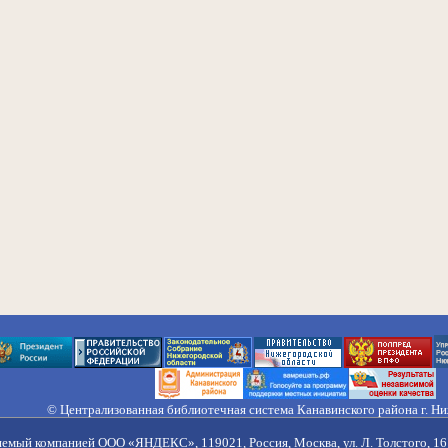
© Централизованная библиотечная система Канавинского района г. Н
603033, Россия, г. Н. Новгород, ул. Гороховецкая, 18А, Тел/факс (831) 2
Правила обработки персональных данных
яемый компанией ООО «ЯНДЕКС», 119021, Россия, Москва, ул. Л. Толстого, 16 