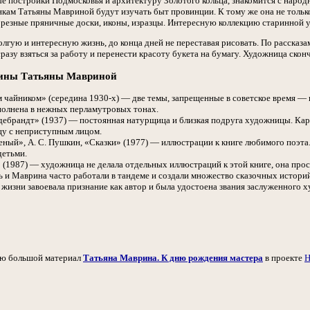
ые постройки Подмосковья и архитектуру Золотого кольца, знакомится с нар
кам Татьяны Мавриной будут изучать быт провинции. К тому же она не только 
 резные пряничные доски, иконы, изразцы. Интересную коллекцию старинной 
лгую и интересную жизнь, до конца дней не переставая рисовать. По рассказа
разу взяться за работу и перенести красоту букета на бумагу. Художница сконча
тины Татьяны Мавриной
 чайником» (середина 1930-х) — две темы, запрещенные в советское время —
олнена в нежных перламутровых тонах.
дебрандт» (1937) — постоянная натурщица и близкая подруга художницы. Кар
у с неприступным лицом.
еный», А. С. Пушкин, «Сказки» (1977) — иллюстрации к книге любимого поэт
детьми.
 (1987) — художница не делала отдельных иллюстраций к этой книге, она про
ь и Маврина часто работали в тандеме и создали множество сказочных истори
жизни завоевала признание как автор и была удостоена звания заслуженного
ию большой материал
Татьяна Маврина. К дню рождения мастера
в проекте
Н