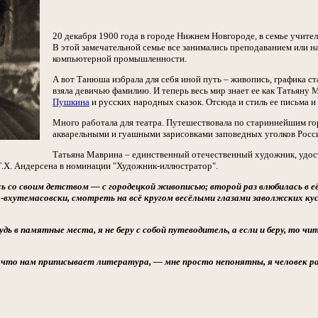
20 декабря 1900 года в городе Нижнем Новгороде, в семье учите
В этой замечательной семье все занимались преподаванием или на
компьютерной промышленности.
А вот Танюша избрала для себя иной путь – живопись, графика ст
взяла девичью фамилию. И теперь весь мир знает ее как Татьяну
Пушкина
и русских народных сказок. Отсюда и стиль ее письма и
Много работала для театра. Путешествовала по стариннейшим гор
акварельными и гуашными зарисовками заповедных уголков Росс
Татьяна Маврина – единственный отечественный художник, удо
.Х. Андерсена в номинации "Художник-иллюстратор".
ь со своим детством — с городецкой живописью; второй раз влюбилась в е
о-вхутемасовски, смотреть на всё кругом весёлыми глазами заволжских ку
будь в памятные места, я не беру с собой путеводитель, а если и беру, то ч
что нам приписывает литература, — мне просто непонятны, я человек раб