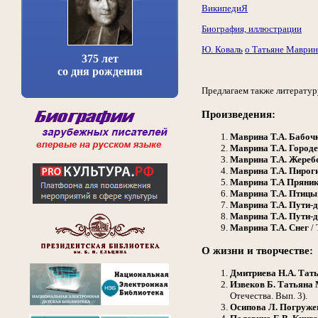
ВикипедиЯ
Биография, иллюстрации
Ю. Коваль
о Татьяне Маври
375 лет
со дня рождения
Предлагаем также литератур
Произведения:
Маврина Т.А.
Бабочк
Маврина Т.А.
Городе
Маврина Т.А.
Жереб
Маврина Т.А.
Пироги
Маврина Т.А
Пряник
Маврина Т.А.
Птицы
Маврина Т.А.
Пути-д
Маврина Т.А.
Пути-д
Маврина Т.А.
Снег
/ 
О жизни и творчестве:
Дмитриева Н.А.
Тат
Извеков Б.
Татьяна 
Отечества. Вып. 3).
Осипова Л.
Погружен