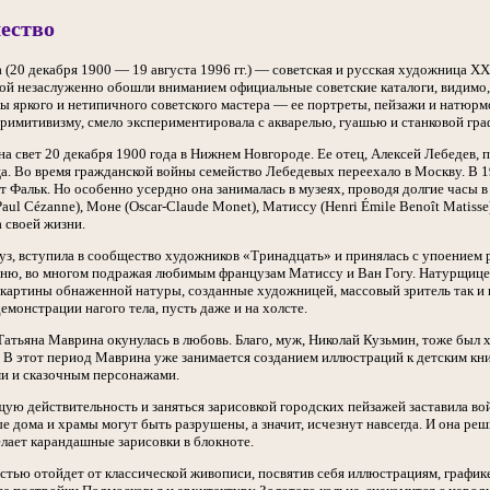
ество
(20 декабря 1900 — 19 августа 1996 гг.) — советская и русская художница ХХ 
 незаслуженно обошли вниманием официальные советские каталоги, видимо, из
ы яркого и нетипичного советского мастера — ее портреты, пейзажи и натюрм
 примитивизму, смело экспериментировала с акварелью, гуашью и станковой гра
а свет 20 декабря 1900 года в Нижнем Новгороде. Ее отец, Алексей Лебедев, 
. Во время гражданской войны семейство Лебедевых переехало в Москву. В 
рт Фальк. Но особенно усердно она занималась в музеях, проводя долгие часы
ul Cézanne), Моне (Oscar-Claude Monet), Матиссу (Henri Émile Benoît Matisse),
 своей жизни.
уз, вступила в сообщество художников «Тринадцать» и принялась с упоением 
ню, во многом подражая любимым французам Матиссу и Ван Гогу. Натурщицей
 картины обнаженной натуры, созданные художницей, массовый зритель так и
монстрации нагого тела, пусть даже и на холсте.
атьяна Маврина окунулась в любовь. Благо, муж, Николай Кузьмин, тоже был х
е. В этот период Маврина уже занимается созданием иллюстраций к детским к
и и сказочным персонажами.
ю действительность и заняться зарисовкой городских пейзажей заставила во
е дома и храмы могут быть разрушены, а значит, исчезнут навсегда. И она ре
елает карандашные зарисовки в блокноте.
тью отойдет от классической живописи, посвятив себя иллюстрациям, графике