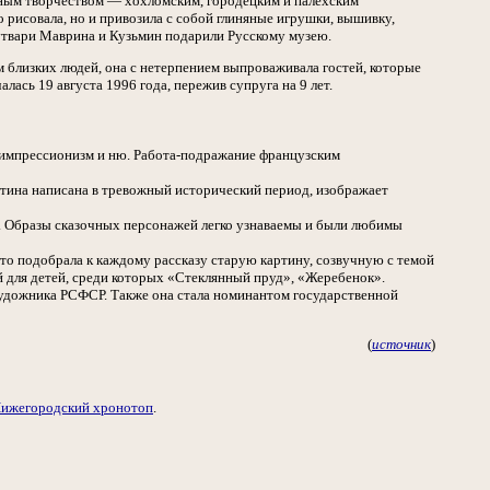
одным творчеством — хохломским, городецким и палехским
рисовала, но и привозила с собой глиняные игрушки, вышивку,
утвари Маврина и Кузьмин подарили Русскому музею.
м близких людей, она с нетерпением выпроваживала гостей, которые
лась 19 августа 1996 года, пережив супруга на 9 лет.
 импрессионизм и ню. Работа-подражание французским
тина написана в тревожный исторический период, изображает
а. Образы сказочных персонажей легко узнаваемы и были любимы
сто подобрала к каждому рассказу старую картину, созвучную с темой
й для детей, среди которых «Стеклянный пруд», «Жеребенок».
 художника РСФСР. Также она стала номинантом государственной
(
источник
)
ижегородский хронотоп
.