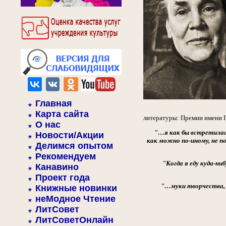
Главная
Карта сайта
литературы: Премии имени Г
О нас
"…я как бы встретилас
Новости/Акции
как можно по-иному, не п
Делимся опытом
Рекомендуем
"Когда я еду куда-ни
Канавино
Проект года
"…муки творчества, 
Книжные новинки
неМодное Чтение
ЛитСовет
ЛитСоветОнлайн