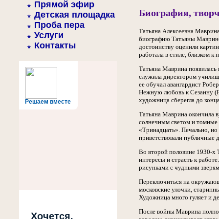
Прямой эфир
Биография, творч
Детская площадка
Проба пера
Татьяна Алексеевна Маврина 
Услуги
биографию Татьяны Мавриной
Контакты
достоинству оценили картин
работала в стиле, близком к
Татьяна Маврина появилась н
служила директором училища
ее обучал авангардист Робе
Нежную любовь к Сезанну (Pa
художница сберегла до конца
Решаем вместе
Татьяна Маврина окончила в
солнечным светом и томные 
«Тринадцать». Печально, но
приветствовали публичные де
Во второй половине 1930-х Т
интересы и страсть к работ
рисунками с чудными зверям
Переключиться на окружающу
московские улочки, старинны
Художница много гуляет и д
После войны Маврина полнос
Хочется,