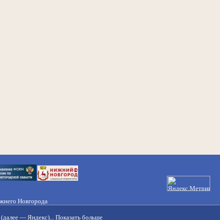
ижнего Новгорода
21-50-98, 221-88-82
(далее — Яндекс)...
Показать больше