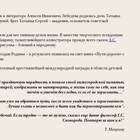
ля и литератора Алексея Ивановича Лебедева родилась дочь Татьяна.
укой. Брат Татьяны Сергей – академик, основатель советской
али для нее главным делом жизни. В качестве творческого псевдонима
 Маврину, талантливейшего иллюстратора прежде всего сказок
А.С.
 рисунка – близкий к народному.
одам Родины – в результате появилась на свет книга «Пути-дороги» с
ии.
стоенный престижнейшей международной награды в области детской
ё праздничную нарядность и поняла своей нижегородской памятью,
старей; изображать не натюрморты, а жизнь саму по себе, как она
течёт и утечёт бесследно, если её не зарисовать…"
итаю уже на обратном пути, после всего увиденного и зарисованного.
Лучше ехать в незнаемое и быть как бы первооткрывателем".
очий. Если трудно — то не нужно, сказал еще давно философ Г.С.
Сковорода. Повторю за ним и я!"
Т. Маврина