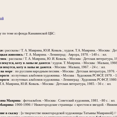
ной
у по теме из фонда Канавинской ЦБС:
и :
рассказы / Т. А. Маврина, Ю.И. Коваль ; худож. Т.А. Маврина. - Москва : Детс
цкая живопись
/ Т. А. Маврина. - Ленинград : Аврора, 1970. - 140 с. : ил.
енок
: рассказы / Т. А. Маврина, Ю. И. Коваль. - Москва : Детская литература, 1989
 пекутся, коту в лапы не даются
/ худож. Т. Маврина. - Москва : Малыш, 1966.
и пекутся, коту в лапы не даются
. - Москва : Малыш, 1967. - 24 с. : ил.
 на море
: по русским народным песням. - Москва : Детская литература, 1976. - 2
ороги
: из путевых альбомов художника. - Москва : Художник РСФСР, 1979. - 179
ороги
: из путевых альбомов художника. - Ленинград : Художник РСФСР, 1980. -
Т.А. Маврина, Ю.И. Коваль. - Москва : Детская литература, 1985. - 56 с. : ил.
ьяна Маврина
: фотоальбом. - Москва : Советский художник, 1981. - 80 с. : ил.
Маврина:
1900-1996 // Нижегородские страницы: с крестом и звездой. - Нижний
ие в сказку
: [о творчестве нижегородской художницы Татьяны Мавриной] // Семья