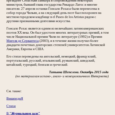
президент Себастьян Пиньера в сопровождении некоторых
министров, бывший глава государства Рикардо Лагос и многие
писатели. 27 апреля останки Гонсало Рохаса были перенесены в
собор города Чильян, а на следущий день поэт был похоронен на
местном городском кладбище в el Paseo de los Artistas рядом с
другими признанными деятелями искусства.
Гонсало Рохас является одним из величайших латиноамериканских
поэтов ХХ века. Он был удостоен многих литературных премий, в том
числе Национальной премии Чили по литературе (1992) и Премии
Мигеля де Сервантеса
(2003), и в течение жизни получил более
двадцати почетных докторских степеней университетов Латинской
Америки, Европы и США.
Его стихи переведены на ангольский, немецкий, французский,
португальский, русский, итальянский, румынский, шведский,
китайский, турецкий, бенгали и греческий.
Татьяна Шепелева. Октябрь 2015 года
(по материалам испано-, англо- и немецкоязычного Интернета)
См. также:
ВикипедиЯ
Стихи
В
"Журнальном зале"