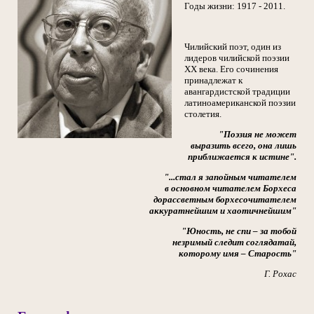
Годы жизни: 1917 - 2011.
Чилийский поэт, один из
лидеров чилийской поэзии
ХХ века. Его сочинения
принадлежат к
авангардистской традиции
латиноамериканской поэзии
столетия.
"Поэзия не может
выразить всего, она лишь
приближается к истине".
"...стал я запойным читателем
в основном читателем Борхеса
дорассветным борхесочитателем
аккуратнейшим и хаотичнейшим"
"Юность, не спи – за тобой
незримый следит соглядатай,
которому имя – Старость"
Г. Рохас