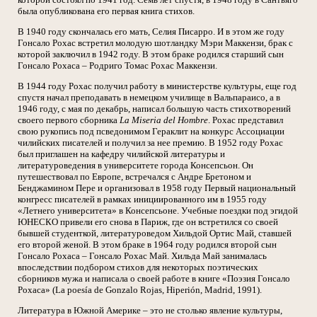
была опубликована его первая книга стихов.
В 1940 году скончалась его мать, Селия Писарро. И в этом же году
Гонсало Рохас встретил молодую шотландку Мэри Маккензи, брак с
которой заключил в 1942 году. В этом браке родился старший сын
Гонсало Рохаса – Родриго Томас Рохас Маккензи.
В 1944 году Рохас получил работу в министерстве культуры, еще год
спустя начал преподавать в немецком училище в Вальпараисо, а в
1946 году, с мая по декабрь, написал большую часть стихотворений
своего первого сборника
La Miseria del Hombre
. Рохас представил
свою рукопись под псведонимом Гераклит на конкурс Ассоциации
чилийских писателей и получил за нее премию. В 1952 году Рохас
был приглашен на кафедру чилийской литературы и
литературоведения в университете города Консепсьон. Он
путешествовал по Европе, встречался с Андре Бретоном и
Бенджамином Пере и организовал в 1958 году Первый национальный
конгресс писателей в рамках инициированного им в 1955 году
«Летнего университета» в Консепсьоне. Учебные поездки под эгидой
ЮНЕСКО привели его снова в Париж, где он встретился со своей
бывшей студенткой, литературоведом Хильдой Ортис Май, ставшей
его второй женой. В этом браке в 1964 году родился второй сын
Гонсало Рохаса – Гонсало Рохас Май. Хильда Май занималась
впоследствии подбором стихов для некоторых поэтических
сборников мужа и написала о своей работе в книге «Поэзия Гонсало
Рохаса» (La poesía de Gonzalo Rojas, Hiperión, Madrid, 1991).
Литература в Южной Америке – это не столько явление культуры,