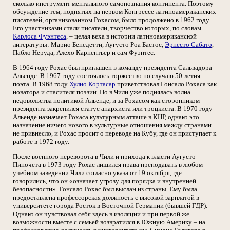
сколько инструмент ментального самопознания континента. Поэтому
обсуждение тем, поднятых на первом Конгрессе латиноамериканских
писателей, организованном Рохасом, было продолжено в 1962 году.
Его участниками стали писатели, творчество которых, по словам
Карлоса Фуэнтеса
, – целая веха в истории латиноамериканской
литературы: Марио Бенедетти, Аугусто Роа Бастос,
Эрнесто Сабато
,
Пабло Неруда, Алехо Карпентьер и сам Фуэнтес.
В 1964 году Рохас был приглашен в команду президента Сальвадора
Альенде. В 1967 году состоялось торжество по случаю 50-летия
поэта. В 1968 году
Хулио Кортасар
приветствовал Гонсало Рохаса как
новатора и спасителя поэзии. Но в Чили уже поднялась волна
недовольства политикой Альенде, и за Рохасом как сторонником
президента закрепился статус анархиста или троцкиста. В 1970 году
Альенде назначает Рохаса культурным атташе в КНР, однако это
назначение ничего нового в культурные отношения между странами
не привнесло, и Рохас просит о переводе на Кубу, где он приступает к
работе в 1972 году.
После военного переворота в Чили и прихода к власти Аугусто
Пиночета в 1973 году Рохас лишился права преподавать в любом
учебном заведении Чили согласно указа от 19 октября, где
говорились, что он «означает угрозу для порядка и внутренней
безопасности». Гонсало Рохас был выслан из страны. Ему была
предоставлена профессорская должность с высокой зарплатой в
университете города Росток в Восточной Германии (бывшей ГДР).
Однако он чувствовал себя здесь в изоляции и при первой же
возможности вместе с семьей возвратился в Южную Америку – на