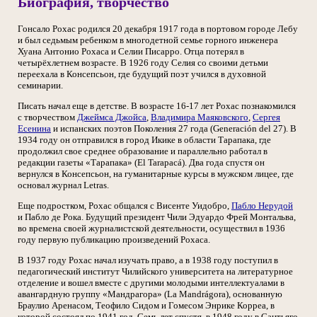
Биография, творчество
Гонсало Рохас родился 20 декабря 1917 года в портовом городе Лебу
и был седьмым ребенком в многодетной семье горного инженера
Хуана Антонио Рохаса и Селии Писарро. Отца потерял в
четырёхлетнем возрасте. В 1926 году Селия со своими детьми
переехала в Консепсьон, где будущий поэт учился в духовной
семинарии.
Писать начал еще в детстве. В возрасте 16-17 лет Рохас познакомился
с творчеством
Джеймса Джойса
,
Владимира Маяковского
,
Сергея
Есенина
и испанских поэтов Поколения 27 года (Generación del 27). В
1934 году он отправился в город Икике в области Тарапака, где
продолжил свое среднее образование и параллельно работал в
редакции газеты «Тарапака» (El Tarapacá). Два года спустя он
вернулся в Консепсьон, на гуманитарные курсы в мужском лицее, где
основал журнал Letras.
Еще подростком, Рохас общался с Висенте Уидобро,
Пабло Нерудой
и Пабло де Рока. Будущий президент Чили Эдуардо Фрей Монтальва,
во времена своей журналистской деятельности, осуществил в 1936
году первую публикацию произведений Рохаса.
В 1937 году Рохас начал изучать право, а в 1938 году поступил в
педагогический институт Чилийского университета на литературное
отделение и вошел вместе с другими молодыми интеллектуалами в
авангардную группу «Мандрагора» (La Mandrágora), основанную
Браулио Аренасом, Теофило Сидом и Гомесом Энрике Корреа, в
которой состоял по 1941 год. Семь лет спустя, в 1948 году в Сантьяго