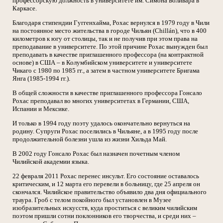
профессорскую должность в университете им. Симона Боливара в
Каркасе.
Благодаря стипендии Гуггенхайма, Рохас вернулся в 1979 году в Чили
на постоянное место жительства в городе Чильян (Chillán), что в 400
километров к югу от столицы, так и не получив при этом права на
преподавание в университете. По этой причине Рохас вынужден был
преподавать в качестве приглашенного профессора (на контрактной
основе) в США – в Колумбийском университете и университете
Чикаго с 1980 по 1985 гг., а затем в частном университете Бригама
Янга (1985-1994 гг.).
В общей сложности в качестве приглашенного профессора Гонсало
Рохас преподавал во многих университетах в Германии, США,
Испании и Мексике.
И только в 1994 году поэту удалось окончательно вернуться на
родину. Супруги Рохас поселились в Чильяне, а в 1995 году после
продолжительной болезни ушла из жизни Хильда Май.
В 2002 году Гонсало Рохас был назначен почетным членом
Чилийской академии языка.
22 февраля 2011 Рохас перенес инсульт. Его состояние оставалось
критическим, и 12 марта его перевели в больницу, где 25 апреля он
скончался. Чилийское правительство объявило два дня официального
траура. Гроб с телом покойного был установлен в Музее
изобразительных искусств, куда проститься с великим чилийским
поэтом пришли сотни поклонников его творчества, и среди них –