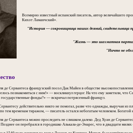
Всемирно известный испанский писатель, автор величайшего п
Кихот Ламанчский».
"История — сокровищница наших деяний, свидетельница пр
"Жизнь — это шахматная партия,
"Ничто не обхо
ество
 де Сервантеса французский посол Дак Майен в обществе высокопоставленны
елось познакомиться с ним!» — воскликнул герцог. На что ему заметили, что Се
а государственные фонды?» — вскричал потрясенный француз.
Сервантесу действительно никто не помогал, разве что однажды, выручая из п
о тем временам тиражом, — писатель остался небогатым человеком. Богатой и
ля де Сервантеса можно проследить не слишком далеко. Дед Хуан де Серванте
 Позднее он перебрался в городишко Алькала-де-Энарес, что в двадцати милях
с в 1540 году женился на донье Леонор де Кортине. Мигель был четвёртым из 