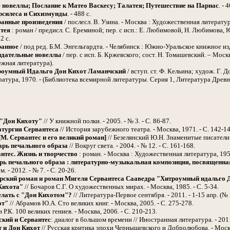
 новеллы; Послание к Матео Васкесу; Талатея; Путешествие на Парнас
. - 
рсилеса и Сихизмунды
. - 488 с.
ранные произведения
/ послесл. В. Узина. - Москва : Художественная литература
тея
: роман / предисл. С. Ереминой; пер. с исп.: Е. Любимовой, Н. Любимова, 
2 с.
ранное
/ под ред. Б.М. Энгельгардта. - Челябинск : Южно-Уральское книжное изд
идательные новеллы
/ пер. с исп. Б. Кржевского; сост. Н. Томашевский. – Моск
жная литература).
роумный Идальго Дон Кихот Ламанчский
/ вступ. ст. Ф. Кельина; худож. Г. Д
атура, 1970. - (Библиотека всемирной литературы. Серия 1, Литература Древн
 "Дон Кихоту"
// У книжной полки. - 2005. - № 3. - С. 86-87.
тургия Сервантеса
// История зарубежного театра. - Москва, 1971. - С. 142-14
[М. Сервантес и его великий роман]
// Безелянский Ю.Н. Знаменитые писатели З
рь печального образа
// Вокруг света. - 2004. - № 12. - С. 161-168.
нтес. Жизнь и творчество
: роман. - Москва : Художественная литература, 1956.
ь печального образа : литературно-музыкальная композиция, посвященная 
. - 2012. - № 7. - С. 20-26.
рский роман и роман Мигеля Сервантеса Сааведра "Хитроумный идальго 
Кихота"
// Бочаров С.Г. О художественных мирах. - Москва, 1985. - С. 5-34.
елать с "Дон Кихотом"?
// Литература-Первое сентября. - 2011. - 1-15 апр. (№ 7
от"
// Абрамов Ю.А. Сто великих книг. - Москва, 2005. - С. 275-278.
 Р.К. 100 великих гениев. - Москва, 2006. - С. 210-213.
ский и Сервантес
: диалог в большом времени // Иностранная литература. - 2011.
 и Дон Кихот
// Русская критика эпохи Чернышевского и Добролюбова. - Москва