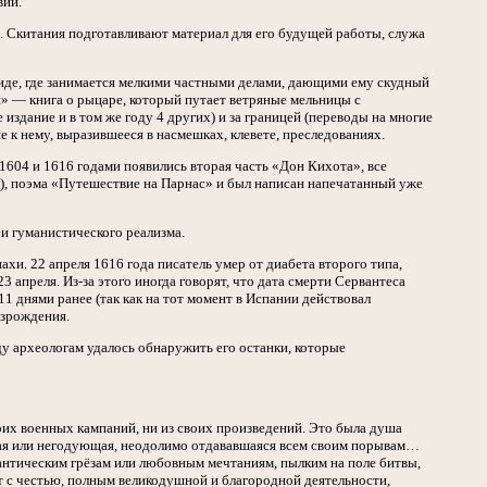
вий.
я. Скитания подготавливают материал для его будущей работы, служа
олиде, где занимается мелкими частными делами, дающими ему скудный
й» — книга о рыцаре, который путает ветряные мельницы с
 издание и в том же году 4 других) и за границей (переводы на многие
 к нему, выразившееся в насмешках, клевете, преследованиях.
1604 и 1616 годами появились вторая часть «Дон Кихота», все
.), поэма «Путешествие на Парнас» и был написан напечатанный уже
еи гуманистического реализма.
ахи. 22 апреля 1616 года писатель умер от диабета второго типа,
 апреля. Из-за этого иногда говорят, что дата смерти Сервантеса
11 днями ранее (так как на тот момент в Испании действовал
озрождения.
ду археологам удалось обнаружить его останки, которые
воих военных кампаний, ни из своих произведений. Это была душа
нная или негодующая, неодолимо отдававшаяся всем своим порывам…
антическим грёзам или любовным мечтаниям, пылким на поле битвы,
т с честью, полным великодушной и благородной деятельности,