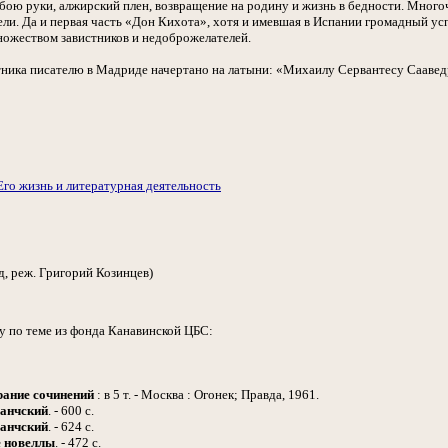
 бою руки, алжирский плен, возвращение на родину и жизнь в бедности. Много
ели. Да и первая часть «Дон Кихота», хотя и имевшая в Испании громадный ус
ножеством завистников и недоброжелателей.
ятника писателю в Мадриде начертано на латыни: «Михаилу Сервантесу Саавед
Его жизнь и литературная деятельность
д, реж. Григорий Козинцев)
у по теме из фонда Канавинской ЦБС:
ание сочинений
: в 5 т. - Москва : Огонек; Правда, 1961.
анчский
. - 600 с.
анчский
. - 624 с.
 новеллы
. - 472 с.