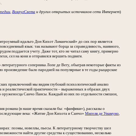
.
педии
,
ВокругСвета
и других открытых источников сети Интернет
)
Хитроумный идальго Дон Кихот Ламанчский» до сих пор является
овседневный язык: так называют борца за справедливость, наивного,
удом поддается учету. Даже тот, кто не читал саму книгу, примерно
ехи, сел на коня и отправился вершить подвиги.
го литературного соперника Лопе де Вегу, обыграв некоторые факты из
амо произведение было пародией на популярные в те годы рыцарские
ческих приключений мы видим глубокий психологический анализ
а и реалистической практичности – выраженных в образах двух
о оруженосца Санчо Пансы. Каждый из них по отдельности смешон,
я романа (в наше время сказали бы: «фанфики»), рассказы о
 последующие века: «Житие Дон Кихота и Санчо»
Мигеля де Унамуно
,
жанрах: поэмы, новеллы, пьесы. К литературному творчеству шел
невозможности найти другие средства к существованию, несколько