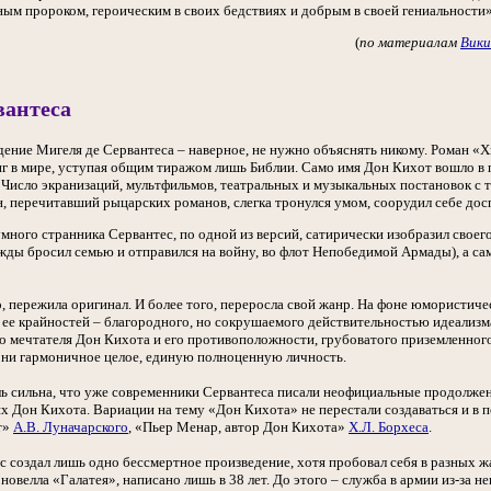
ым пророком, героическим в своих бедствиях и добрым в своей гениальности»
(
по материалам
Вики
вантеса
дение Мигеля де Сервантеса – наверное, не нужно объяснять никому. Роман «
г в мире, уступая общим тиражом лишь Библии. Само имя Дон Кихот вошло в п
 Число экранизаций, мультфильмов, театральных и музыкальных постановок с тр
, перечитавший рыцарских романов, слегка тронулся умом, соорудил себе досп
умного странника Сервантес, по одной из версий, сатирически изобразил свое
ажды бросил семью и отправился на войну, во флот Непобедимой Армады), а с
о, пережила оригинал. И более того, переросла свой жанр. На фоне юмористи
 ее крайностей – благородного, но сокрушаемого действительностью идеализм
 мечтателя Дон Кихота и его противоположности, грубоватого приземленног
они гармоничное целое, единую полноценную личность.
ль сильна, что уже современники Сервантеса писали неофициальные продолжени
 Дон Кихота. Вариации на тему «Дон Кихота» не перестали создаваться и в
т»
А.В. Луначарского
, «Пьер Менар, автор Дон Кихота»
Х.Л. Борхеса
.
с создал лишь одно бессмертное произведение, хотя пробовал себя в разных 
 новелла «Галатея», написано лишь в 38 лет. До этого – служба в армии из-за 