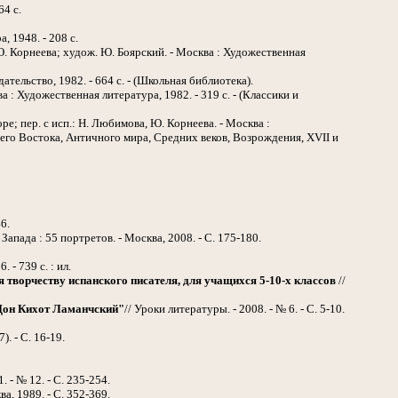
464 с.
, 1948. - 208 с.
Ю. Корнеева; худож. Ю. Боярский. - Москва : Художественная
ательство, 1982. - 664 с. - (Школьная библиотека).
ва : Художественная литература, 1982. - 319 с. - (Классики и
оре; пер. с исп.: Н. Любимова, Ю. Корнеева. - Москва :
его Востока, Античного мира, Средних веков, Возрождения, XVII и
6.
апада : 55 портретов. - Москва, 2008. - C. 175-180.
 - 739 с. : ил.
творчеству испанского писателя, для учащихся 5-10-х классов
//
Дон Кихот Ламанчский"
// Уроки литературы. - 2008. - № 6. - С. 5-10.
). - С. 16-19.
 - № 12. - С. 235-254.
, 1989. - С. 352-369.