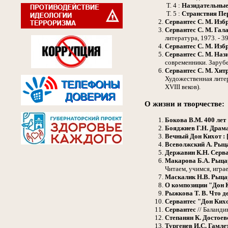
Т. 4 :
Назидательные
Т. 5 :
Странствия Пе
Сервантес С. М.
Изб
Сервантес С. М.
Гала
литература, 1973. - 39
Сервантес С. М.
Изб
Сервантес С. М.
Наз
современники. Зарубе
Сервантес С. М.
Хит
Художественная литер
XVIII веков).
О жизни и творчестве:
Бокова В.М.
400 лет
Бояджиев Г.Н.
Драма
Вечный Дон Кихот : 
Всеволжский А.
Рыца
Державин К.Н.
Серва
Макарова Б.А.
Рыцар
Читаем, учимся, играем
Маскалик Н.В.
Рыца
О композиции "Дон 
Рыжкова Т. В.
Что д
Сервантес "Дон Ких
Сервантес
// Баландин
Степанян К.
Достоев
Тургенев И.С.
Гамлет