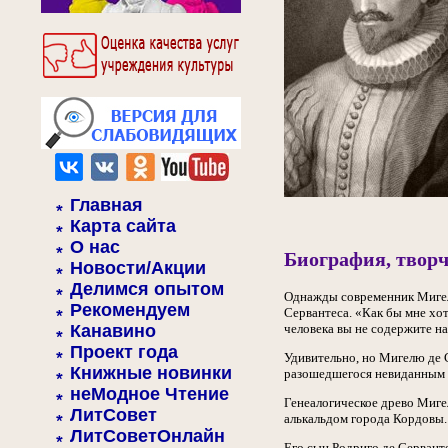
Главная
Карта сайта
О нас
Биография, творч
Новости/Акции
Делимся опытом
Однажды современник Мигеля
Рекомендуем
Сервантеса. «Как бы мне хот
Канавино
человека вы не содержите н
Проект года
Удивительно, но Мигелю де 
Книжные новинки
разошедшегося невиданным п
неМодное Чтение
Генеалогическое древо Миге
ЛитСовет
алькальдом города Кордовы.
ЛитСоветОнлайн
Его сын Родриго де Серванте