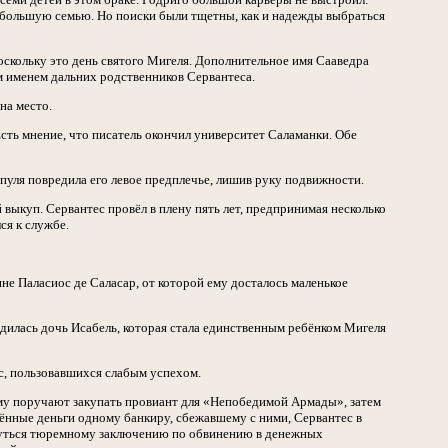
ю большую семью. Но поиски были тщетны, как и надежды выбраться
скольку это день святого Мигеля. Дополнительное имя Сааведра
м именем дальних родственников Сервантеса.
на место.
сть мнение, что писатель окончил университет Саламанки. Обе
 пуля повредила его левое предплечье, лишив руку подвижности.
 выкуп. Сервантес провёл в плену пять лет, предпринимая несколько
ся к службе.
не Паласиос де Саласар, от которой ему досталось маленькое
одилась дочь Исабель, которая стала единственным ребёнком Мигеля
ес, пользовавшихся слабым успехом.
му поручают закупать провиант для «Непобедимой Армады», затем
ённые деньги одному банкиру, сбежавшему с ними, Сервантес в
гнуться тюремному заключению по обвинению в денежных