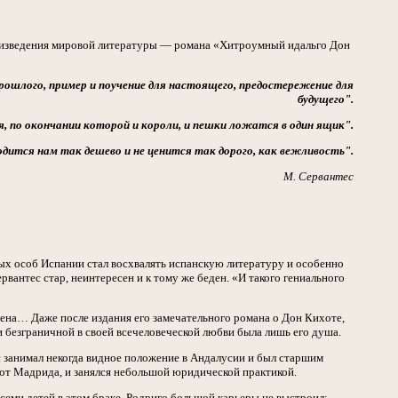
роизведения мировой литературы — романа «Хитроумный идальго Дон
ошлого, пример и поучение для настоящего, предостережение для
будущего".
 по окончании которой и короли, и пешки ложатся в один ящик".
дится нам так дешево и не ценится так дорого, как вежливость".
М. Сервантес
х особ Испании стал восхвалять испанскую литературу и особенно
рвантес стар, неинтересен и к тому же беден. «И такого гениального
лена… Даже после издания его замечательного романа о Дон Кихоте,
 безграничной в своей всечеловеческой любви была лишь его душа.
с занимал некогда видное положение в Андалусии и был старшим
 от Мадрида, и занялся небольшой юридической практикой.
семи детей в этом браке. Родриго большой карьеры не выстроил: