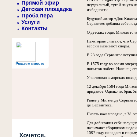
Прямой эфир
неудачливый, тугой на ухо 
Детская площадка
из бедности.
Проба пера
Будущий автор «Дон Кихота»
Услуги
Сервантес добавил себе поз
Контакты
О детских годах Мигеля точн
Некоторые считают, что Сер
версии вызывают споры.
В 23 года Сервантес вступил
Решаем вместе
В 1575 году во время очеред
попыток побега. Наконец, ег
Участвовал в морских поход
12 декабря 1584 года Мигел
приданое. Однако их брак б
Ранее у Мигеля де Сервантес
де Сервантеса.
Писать начал поздно, в 38 л
Для добывания себе насущно
назначают сборщиком недоим
1597 году попадает в тюрьм
Хочется,