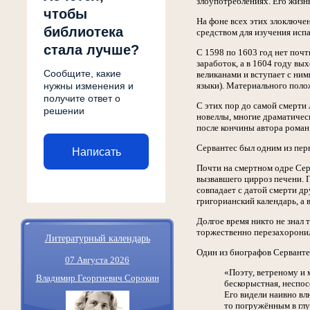
злоупотреблениях. Его жизнь
чтобы
На фоне всех этих злоключен
библиотека
средством для изучения исп
стала лучше?
С 1598 по 1603 год нет почт
заработок, а в 1604 году в
Сообщите, какие
великанами и вступает с ним
нужны изменения и
языки). Материального полож
получите ответ о
С этих пор до самой смерти
решении
новеллы, многие драматичес
после кончины автора роман
Сервантес был одним из перв
Написать
Почти на смертном одре Серв
вызвавшего цирроз печени. П
совпадает с датой смерти д
григорианский календарь, а
Долгое время никто не знал
торжественно перезахорони
Литературный календарь
Один из биографов Сервантес
07 Августа 2026
«Поэту, ветреному и 
Владимир Георгиевич Сорокин
бескорыстная, неспо
Его видели наивно в
то погружённым в глу