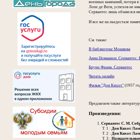
военных кампаний, потеря в
Лопе де Веги, успехов не им
Сервантес лишь обзавелся м
И все же на пьедестале пам
См. также:
В библиотеке Мошкова
Анна Цомакион. Сервантес. 
Бруно Франк. Сервантес
Читать онлайн
Фильм "Дон Кихот"
(1957 го
Предлагаем также литератур
Произведения:
Сервантес С. М.
Собр
Т. 1 :
Дон Кихот Лам
Т. 2 :
Дон Кихот Лам
Т. 3 :
Назидательные