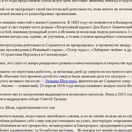
 в те годы представляла собой целую цепь жестоких лишений, невзгод и бедст
ий он не прекращает своей писательской деятельности, пока ничего не печата
анской жизни в её разнообразных проявлениях.
и никаких известий о жизни Сервантеса. В 1603 году он появляется в Вальяд
ыходит в свет первая часть романа «Хитроумный идальго Дон Кихот Ламанчски
и в бой, имевшая громадный успех в Испании (в несколько недель разошлось 1-е
ения автора она, однако, не улучшила, а только усилила враждебное отношение
 литературная деятельность Сервантеса не прекращалась: в промежутке между 
кие произведения («Ревнивый старик», «Театр чудес», «Лабиринт любви» и др
 «Странствия Персилеса и Сихизмунды».
ых, кто ушёл от жанра рыцарского романа и начал воплощать в творчестве ид
антес не переставал работать; за несколько дней до смерти он постригся в мон
о обычаям того времени датой его смерти была записана дата его похорон — 23
ругого великого писателя —
Уильяма Шекспира
, фактически же Сервантес умер 
 в Англии — юлианский). 23 апреля 1616 года иногда называют концом эпохи В
 точного места захоронения выдающегося испанского писателя. Лишь в 2015 го
ли в мадридском соборе Святой Троицы.
а, Шаль, характеризовал его так:
мечтательному, недоставало житейского уменья, и он не извлёк пользы ни из с
собная добывать себе славу или рассчитывать на успех, поочерёдно очарова
люблённым во всё прекрасное, великодушное и благородное, предающимся ром
бокое размышление, то беззаботно весёлым… Из анализа его жизни он выходи