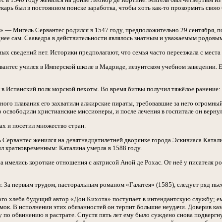
лекарь был в постоянном поиске заработка, чтобы хоть как-то прокормить сво
 — Мигель Сервантес родился в 1547 году, предположительно 29 сентября, по
днее сам. Сааведра в действительности являлось знатным и уважаемым родовы
ых сведений нет. Историки предполагают, что семья часто переезжала с места 
вантес учился в Имперской школе в Мадриде, иезуитском учебном заведении. Е
 в Испанский полк морской пехоты. Во время битвы получил тяжёлое ранение:
ного плавания его захватили алжирские пираты, требовавшие за него огромный
о освободили христианские миссионеры, и после лечения в госпитале он вернул
ах и посетил множество стран.
ь Сервантес женился на девятнадцатилетней дворянке города Эскивиаса Катали
ыл кратковременным: Каталина умерла в 1588 году.
а имелись короткие отношения с актрисой Аной де Рохас. От неё у писателя р
ет. За первым трудом, пасторальным романом «Галатея» (1585), следует ряд пь
го хлеба будущий автор «Дон Кихота» поступает в интендантскую службу; е
ок. В исполнении этих обязанностей он терпит большие неудачи. Доверив каз
у по обвинению в растрате. Спустя пять лет ему было суждено снова подвер