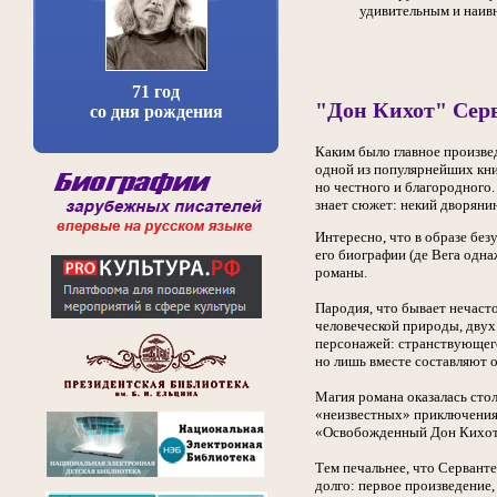
удивительным и наивн
71 год
"Дон Кихот" Сер
со дня рождения
Каким было главное произве
одной из популярнейших кни
но честного и благородного.
знает сюжет: некий дворянин
Интересно, что в образе без
его биографии (де Вега одн
романы.
Пародия, что бывает нечаст
человеческой природы, двух
персонажей: странствующего
но лишь вместе составляют 
Магия романа оказалась сто
«неизвестных» приключениях
«Освобожденный Дон Кихо
Тем печальнее, что Серванте
долго: первое произведение,