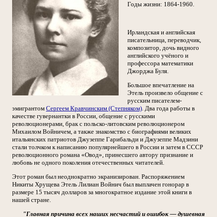
Годы жизни: 1864-1960.
Ирландская и английская
писательница, переводчик,
композитор, дочь видного
английского учёного и
профессора математики
Джорджа Буля.
Большое впечатление на
Этель произвело общение с
русским писателем-
эмигрантом
Сергеем Кравчинским (Степняком)
. Два года работы в
качестве гувернантки в России, общение с русскими
революционерами, брак с польско-литовским революционером
Михаилом Войничем, а также знакомство с биографиями великих
итальянских патриотов Джузеппе Гарибальди и Джузеппе Мадзини
стали толчком к написанию популярнейшего в России и затем в СССР
революционного романа «Овод», принесшего автору признание и
любовь не одного поколения отечественных читателей.
Этот роман был неоднократно экранизирован. Распоряжением
Никиты Хрущева Этель Лилиан Войнич был выплачен гонорар в
размере 15 тысяч долларов за многократное издание этой книги в
нашей стране.
"Главная причина всех наших несчастий и ошибок — душевная