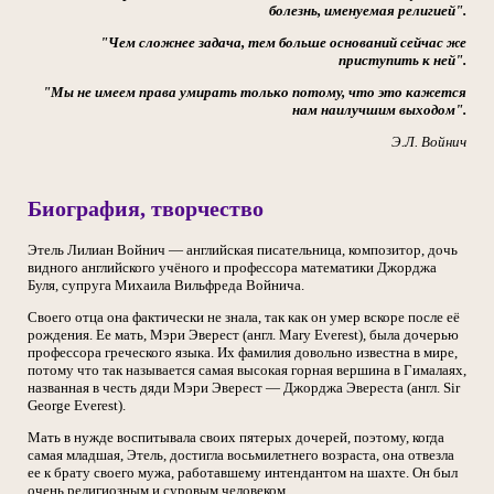
болезнь, именуемая религией".
"Чем сложнее задача, тем больше оснований сейчас же
приступить к ней".
"Мы не имеем права умирать только потому, что это кажется
нам наилучшим выходом".
Э.Л. Войнич
Биография, творчество
Этель Лилиан Войнич — английская писательница, композитор, дочь
видного английского учёного и профессора математики Джорджа
Буля, супруга Михаила Вильфреда Войнича.
Своего отца она фактически не знала, так как он умер вскоре после её
рождения. Ее мать, Мэри Эверест (англ. Mary Everest), была дочерью
профессора греческого языка. Их фамилия довольно известна в мире,
потому что так называется самая высокая горная вершина в Гималаях,
названная в честь дяди Мэри Эверест — Джорджа Эвереста (англ. Sir
George Everest).
Мать в нужде воспитывала своих пятерых дочерей, поэтому, когда
самая младшая, Этель, достигла восьмилетнего возраста, она отвезла
ее к брату своего мужа, работавшему интендантом на шахте. Он был
очень религиозным и суровым человеком.