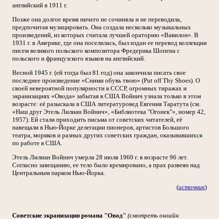
английский в 1911 г.
Позже она долгое время ничего не сочиняла и не переводила,
предпочитая музицировать. Она создала несколько музыкальных
произведений, из которых считала лучшей ораторию «Вавилон». В
1931 г. в Америке, где она поселилась, был издан ее перевод коллекции
писем великого польского композитора Фредерика Шопена с
польского и французского языков на английский.
Весной 1945 г. (ей тогда был 81 год) она закончила писать свое
последнее произведение «Сними обувь твою» (Put off Thy Shoes). О
своей невероятной популярности в СССР, огромных тиражах и
экранизациях «Овода» забытая в США Войнич узнала только в этом
возрасте: её разыскала в США литературовед Евгения Таратута (см.
«Наш друг Этель Лилиан Войнич», «Библиотека "Огонек"», номер 42,
1957). Ей стали приходить письма от советских читателей, её
навещали в Нью-Йорке делегации пионеров, артистов Большого
театра, моряков и разных других советских граждан, оказывавшихся
по работе в США.
Этель Лилиан Войнич умерла 28 июля 1960 г. в возрасте 96 лет.
Согласно завещанию, ее тело было кремировано, а прах развеян над
Центральным парком Нью-Йорка.
(
источник
)
Советские экранизации романа "Овод"
(смотреть онлайн