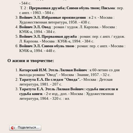
- 544 с.
Т. 2 :
Прерванная дружба; Сними обувь твою; Письма
: пер.
с англ. - 1963. - 584 с.
Войнич Э.Л.
Избранные произведения
: в 2 т. - Москва :
Художественная литература, 1958. - 438 с.
Войнич Э.Л.
Овод
: роман / худож. Л. Карпова. - Москва :
КУбК-а, 1994. - 384 с.
Войнич Э.Л.
Прерванная дружба
: роман: пер. с англ. / худож.
Л. Карпова. - Москва : КУбК-а, 1994. - 384 с.
Войнич Э.Л.
Сними обувь твою
: роман: пер. с англ. - Москва :
КУбК-а, 1994. - 448 с.
О жизни и творчестве:
Катарский И.М.
Этель Лилиан Войнич
: к 60-летию со дня
выхода романа "Овод". - Москва : Знание, 1957. - 32 с.
Таратута Е.А.
По следам "Овода".
- Москва : Детская
литература, 1981. - 207 с.
Таратута Е.А.
Этель Лилиан Войнич : судьба писателя и
судьба книги
. - 2-е изд., доп. - Москва : Художественная
литература, 1964. - 320 с. : ил.
Поделиться…