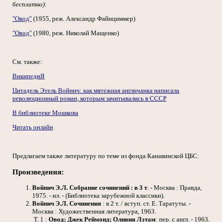
бесплатно)
:
"Овод"
(1955, реж. Александр Файнциммер)
"Овод"
(1980, реж. Николай Мащенко)
См. также:
ВикипедиЯ
Цитадель Этель Войнич: как мятежная англичанка написала
революционный роман, которым зачитывались в СССР
В библиотеке Мошкова
Читать онлайн
Предлагаем также литературу по теме из фонда Канавинской ЦБС:
Произведения:
Войнич Э.Л.
Собрание сочинений : в 3 т
. - Москва : Правда,
1975. - ил. - (Библиотека зарубежной классики).
Войнич Э.Л.
Сочинения
: в 2 т. / вступ. ст. Е. Таратуты. -
Москва : Художественная литература, 1963.
Т. 1 :
Овод; Джек Реймонд; Оливия Лэтам
: пер. с англ. - 1963.