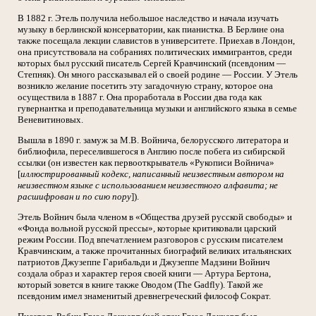
В 1882 г. Этель получила небольшое наследство и начала изучать
музыку в берлинской консерватории, как пианистка. В Берлине она
также посещала лекции славистов в университете. Приехав в Лондон,
она присутствовала на собраниях политических иммигрантов, среди
которых был русский писатель Сергей Кравчинский (псевдоним —
Степняк). Он много рассказывал ей о своей родине — России. У Этель
возникло желание посетить эту загадочную страну, которое она
осуществила в 1887 г. Она проработала в России два года как
гувернантка и преподавательница музыки и английского языка в семье
Веневитиновых.
Вышла в 1890 г. замуж за М.В. Войнича, белорусского литератора и
библиофила, переселившегося в Англию после побега из сибирской
ссылки (он известен как первооткрыватель «Рукописи Войнича»
[
иллюстрированный кодекс, написанный неизвестным автором на
неизвестном языке с использованием неизвестного алфавита; не
расшифрован и по сию пору
]).
Этель Войнич была членом в «Общества друзей русской свободы» и
«Фонда вольной русской прессы», которые критиковали царский
режим России. Под впечатлением разговоров с русским писателем
Кравчинским, а также прочитанных биографий великих итальянских
патриотов Джузеппе Гарибальди и Джузеппе Мадзини Войнич
создала образ и характер героя своей книги — Артура Бертона,
который зовется в книге также Оводом (The Gadfly). Такой же
псевдоним имел знаменитый древнегреческий философ Сократ.