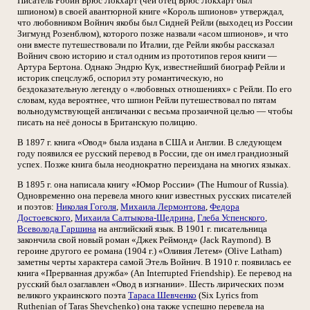
Писатель Робин Брюс Локхарт (чей отец Брюс Локхарт был
шпионом) в своей авантюрной книге «Король шпионов» утверждал,
что любовником Войнич якобы был Сидней Рейли (выходец из России
Зигмунд Розенблюм), которого позже назвали «асом шпионов», и что
они вместе путешествовали по Италии, где Рейли якобы рассказал
Войнич свою историю и стал одним из прототипов героя книги —
Артура Бертона. Однако Эндрю Кук, известнейший биограф Рейли и
историк спецслужб, оспорил эту романтическую, но
бездоказательную легенду о «любовных отношениях» с Рейли. По его
словам, куда вероятнее, что шпион Рейли путешествовал по пятам
вольнодумствующей англичанки с весьма прозаичной целью — чтобы
писать на неё доносы в Британскую полицию.
В 1897 г. книга «Овод» была издана в США и Англии. В следующем
году появился ее русский перевод в России, где он имел грандиозный
успех. Позже книга была неоднократно переиздана на многих языках.
В 1895 г. она написала книгу «Юмор России» (The Humour of Russia).
Одновременно она перевела много книг известных русских писателей
и поэтов:
Николая Гоголя
,
Михаила Лермонтова
,
Федора
Достоевского
,
Михаила Салтыкова-Щедрина
,
Глеба Успенского
,
Всеволода Гаршина
на английский язык. В 1901 г. писательница
закончила свой новый роман «Джек Реймонд» (Jack Raymond). В
героине другого ее романа (1904 г.) «Оливия Летем» (Olive Latham)
заметны черты характера самой Этель Войнич. В 1910 г. появилась ее
книга «Прерванная дружба» (An Interrupted Friendship). Ее перевод на
русский был озаглавлен «Овод в изгнании». Шесть лирических поэм
великого украинского поэта
Тараса Шевченко
(Six Lyrics from
Ruthenian of Taras Shevchenko) она также успешно перевела на