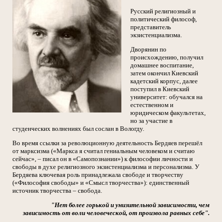
Русский религиозный и
политический философ,
представитель
экзистенциализмa.
Дворянин по
происхождению, получил
домашнее воспитание,
затем окончил Киевский
кадетский корпус, далее
поступил в Киевский
университет: обучался на
естественном и
юридическом факультетах,
но за участие в
студенческих волнениях был сослан в Вологду.
Во время ссылки за революционную деятельность Бердяев перешёл
от марксизма («Маркса я считал гениальным человеком и считаю
сейчас», – писал он в «Самопознании») к философии личности и
свободы в духе религиозного экзистенциализма и персонализма. У
Бердяева ключевая роль принадлежала свободе и творчеству
(«Философия свободы» и «Смысл творчества»): единственный
источник творчества – свобода.
"Нет более горькой и унизительной зависимости, чем
зависимость от воли человеческой, от произвола равных себе".