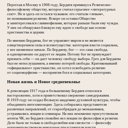
Переехав в Москву в 1908 году, Бердяев примкнул к Религиозно-
философскому обществу, которое считал серьезнее «литературных
сект». Но и здесь он остался чужаком: его считали «левым»,
не понимавшим религию. Вскоре он оставил Общество
и заинтересовался славянофилами, которые раньше были ему чужды.
У них он обнаружил близкую ему идею о свободе как основе
христианства и церкви.
По мнению Бердяева, бог не управляет миром и не является
олицетворением силы и всемогущества: категория власти социальна,
у нее низменное начало. По Бердяеву, бог — это сама свобода,
и одновременно он дарует ее людям. Потому бог не принуждает
признать себя — он дает человеку свободу выбора. Грех для Бердяева
был не непослушанием, а именно потерей свободы. Критиковавший
«официальное» христианство, он хотел освободить религию
от социоморфизма — восприятия бога в социальных категориях.
Новая жизнь и Новое средневековье
К революции 1917 года и большевизму Бердяев относился
настороженно, хотя и приветствовал свержение самодержавия.
В 1919 году он создал Вольную академию духовной культуры, чтобы
объединить интеллигенцию. Здесь собирались представители
различных направлений, от старообрядцев до меньшевиков,
устраивались лекции и семинары. На них неизменно присутствовали
агенты ЧК, но Бердяев спокойно вел лекции по философии и религии.
Дело было не только в свободолюбии или смелости — философу
покровительствовали некоторые представители власти.