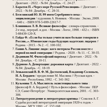
Дилетант. - 2022. - № 84: Декабрь. - С. 24-27.
Баратов П. «Через море Русской Революции»
// Дилетант. -
2022. - № 84: Декабрь. - С. 28-31.
Безелянский Ю. Н. 99 имен Серебряного века :
энциклопедия
/ художник А. Новиков. - Москва : Эксмо, 2009.
- 640 с. - ISBN 978-5-699-22617-7.
Блинников Л. В. Великие философы
: словарь-справочник. -
2-е изд., перераб. и доп. - Москва : Логос, 1998. - 432 с. - ISBN
5-88439-120-Х.
Гайда Ф. «Если бы только учителя нам больше говорили о
России...». Юношеские годы будущих кадетских лидеров
//
Родина. - 2015. - № 2. - С. 100-102.
Ганин А. Лишние люди : кого потеряла Россия вместе с
первой волной эмиграции
// Родина. - 2020. - № 11. - С. 30-35.
Дединкин М. Философский пароход
// Дилетант. - 2022. - №
84: Декабрь. - С. 10-11.
Дурново А. Депортация: дорожная карта
// Дилетант. - 2022. -
№ 84: Декабрь. - С. 18-19.
Зеньковский В. В. Ф. М. Достоевский, Владимир Соловьев,
Н. А. Бердяев
/ предисловие М. Маслина // Русская идея. -
Москва : Республика, 1992. - С. 341-362.
Кузьмина Т. А. Мыслитель экзистенциального типа
:
[философ Н. А. Бердяев] // Путь в философию. - Москва : ПЕР
СЭ; Санкт-Петербург : Университетская книга, 2001. - С. 303-
306.
Литературоведение и литературная критика
// Соколов А. Г.
Судьбы русской литературной эмиграции 1920-х годов. -
Москва : МГУ, 1991. - С. 157-168.