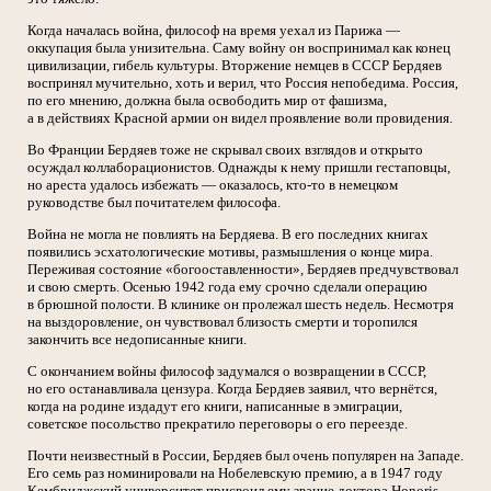
Когда началась война, философ на время уехал из Парижа —
оккупация была унизительна. Саму войну он воспринимал как конец
цивилизации, гибель культуры. Вторжение немцев в СССР Бердяев
воспринял мучительно, хоть и верил, что Россия непобедима. Россия,
по его мнению, должна была освободить мир от фашизма,
а в действиях Красной армии он видел проявление воли провидения.
Во Франции Бердяев тоже не скрывал своих взглядов и открыто
осуждал коллаборационистов. Однажды к нему пришли гестаповцы,
но ареста удалось избежать — оказалось, кто-то в немецком
руководстве был почитателем философа.
Война не могла не повлиять на Бердяева. В его последних книгах
появились эсхатологические мотивы, размышления о конце мира.
Переживая состояние «богооставленности», Бердяев предчувствовал
и свою смерть. Осенью 1942 года ему срочно сделали операцию
в брюшной полости. В клинике он пролежал шесть недель. Несмотря
на выздоровление, он чувствовал близость смерти и торопился
закончить все недописанные книги.
С окончанием войны философ задумался о возвращении в СССР,
но его останавливала цензура. Когда Бердяев заявил, что вернётся,
когда на родине издадут его книги, написанные в эмиграции,
советское посольство прекратило переговоры о его переезде.
Почти неизвестный в России, Бердяев был очень популярен на Западе.
Его семь раз номинировали на Нобелевскую премию, а в 1947 году
Кембриджский университет присвоил ему звание доктора Honoris