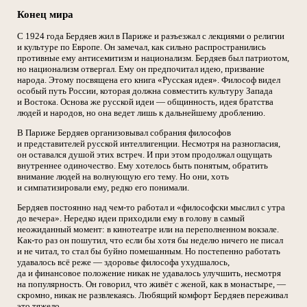
Конец мира
С 1924 года Бердяев жил в Париже и разъезжал с лекциями о религии
и культуре по Европе. Он замечал, как сильно распространились
противные ему антисемитизм и национализм. Бердяев был патриотом,
но национализм отвергал. Ему он предпочитал идею, призвание
народа. Этому посвящена его книга «Русская идея». Философ видел
особый путь России, которая должна совместить культуру Запада
и Востока. Основа же русской идеи — общинность, идея братства
людей и народов, но она ведет лишь к дальнейшему дроблению.
В Париже Бердяев организовывал собрания философов
и представителей русской интеллигенции. Несмотря на разногласия,
он оставался душой этих встреч. И при этом продолжал ощущать
внутреннее одиночество. Ему хотелось быть понятым, обратить
внимание людей на волнующую его тему. Но они, хоть
и симпатизировали ему, редко его понимали.
Бердяев постоянно над чем-то работал и «философски мыслил с утра
до вечера». Нередко идеи приходили ему в голову в самый
неожиданный момент: в кинотеатре или на переполненном вокзале.
Как-то раз он пошутил, что если бы хотя бы неделю ничего не писал
и не читал, то стал бы буйно помешанным. Но постепенно работать
удавалось всё реже — здоровье философа ухудшалось,
да и финансовое положение никак не удавалось улучшить, несмотря
на популярность. Он говорил, что живёт с женой, как в монастыре, —
скромно, никак не развлекаясь. Любящий комфорт Бердяев переживал
это тяжело.