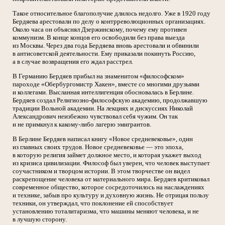
Такое относительное благополучие длилось недолго. Уже в 1920 году
Бердяева арестовали по делу о контрреволюционных организациях.
Около часа он объяснял Дзержинскому, почему ему противен
коммунизм. В конце концов его освободили без права выезда
из Москвы. Через два года Бердяева вновь арестовали и обвинили
в антисоветской деятельности. Ему приказали покинуть Россию,
а в случае возвращения его ждал расстрел.
В Германию Бердяев прибыл на знаменитом «философском»
пароходе «Обербургомистр Хакен», вместе со многими друзьями
и коллегами. Высланная интеллигенция обосновалась в Берлине.
Бердяев создал Религиозно-философскую академию, продолжавшую
традиции Вольной академии. На лекциях и дискуссиях Николай
Александрович неизбежно чувствовал себя чужим. Он так
и не примкнул к какому-либо лагерю эмигрантов.
В Берлине Бердяев написал книгу «Новое средневековье», один
из главных своих трудов. Новое средневековье — это эпоха,
в которую религия займет должное место, и которая укажет выход
из кризиса цивилизации. Философ был уверен, что человек выступает
соучастником и творцом истории. В этом творчестве он видел
раскрепощение человека от материального мира. Бердяев критиковал
современное общество, которое сосредоточилось на наслаждениях
и технике, забыв про культуру и духовную жизнь. Не отрицая пользу
техники, он утверждал, что поклонение ей способствует
установлению тоталитаризма, что машины меняют человека, и не
в лучшую сторону.