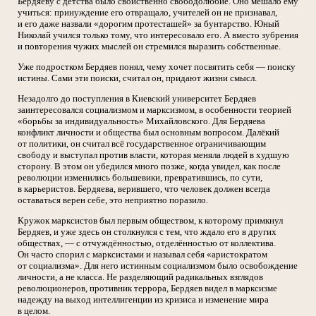
Бердяеву с детства было свойственно свободолюбие. Оно мешало ему
учиться: принуждение его отвращало, учителей он не признавал,
и его даже назвали «дорогим протесташей» за бунтарство. Юный
Николай учился только тому, что интересовало его. А вместо зубрения
и повторения чужих мыслей он стремился выразить собственные.
Уже подростком Бердяев понял, чему хочет посвятить себя — поиску
истины. Сами эти поиски, считал он, придают жизни смысл.
Незадолго до поступления в Киевский университет Бердяев
заинтересовался социализмом и марксизмом, в особенности теорией
«борьбы за индивидуальность» Михайловского. Для Бердяева
конфликт личности и общества был основным вопросом. Далёкий
от политики, он считал всё государственное ограничивающим
свободу и выступал против власти, которая меняла людей в худшую
сторону. В этом он убедился много позже, когда увидел, как после
революции изменились большевики, превратившись, по сути,
в карьеристов. Бердяева, верившего, что человек должен всегда
оставаться верен себе, это неприятно поразило.
Кружок марксистов был первым обществом, к которому примкнул
Бердяев, и уже здесь он столкнулся с тем, что ждало его в других
обществах, — с отчуждённостью, отделённостью от коллектива.
Он часто спорил с марксистами и называл себя «аристократом
от социализма». Для него истинным социализмом было освобождение
личности, а не класса. Не разделяющий радикальных взглядов
революционеров, противник террора, Бердяев видел в марксизме
надежду на выход интеллигенции из кризиса и изменение мира
в целом.