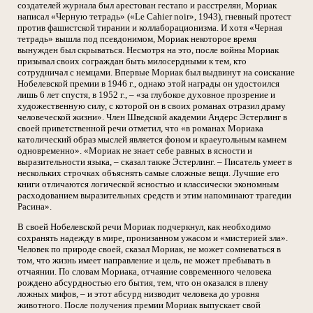
создателей журнала был арестован гестапо и расстрелян, Мориак
написал «Черную тетрадь» («Le Cahier noir», 1943), гневный протест
против фашистской тирании и коллаборационизма. И хотя «Черная
тетрадь» вышла под псевдонимом, Мориак некоторое время
вынужден был скрываться. Несмотря на это, после войны Мориак
призывал своих сограждан быть милосердными к тем, кто
сотрудничал с немцами. Впервые Мориак был выдвинут на соискание
Нобелевской премии в 1946 г., однако этой награды он удостоился
лишь 6 лет спустя, в 1952 г., – «за глубокое духовное прозрение и
художественную силу, с которой он в своих романах отразил драму
человеческой жизни». Член Шведской академии Андерс Эстерлинг в
своей приветственной речи отметил, что «в романах Мориака
католический образ мыслей является фоном и краеугольным камнем
одновременно». «Мориак не знает себе равных в ясности и
выразительности языка, – сказал также Эстерлинг. – Писатель умеет в
нескольких строчках объяснять самые сложные вещи. Лучшие его
книги отличаются логической ясностью и классически экономным
расходованием выразительных средств и этим напоминают трагедии
Расина».
В своей Нобелевской речи Мориак подчеркнул, как необходимо
сохранять надежду в мире, пронизанном ужасом и «мистерией зла».
Человек по природе своей, сказал Мориак, не может сомневаться в
том, что жизнь имеет направление и цель, не может пребывать в
отчаянии. По словам Мориака, отчаяние современного человека
рождено абсурдностью его бытия, тем, что он оказался в плену
ложных мифов, – и этот абсурд низводит человека до уровня
животного. После получения премии Мориак выпускает свой