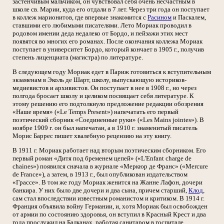
застенчивым мальчиком, он чувствовал себя очень несчастным в
школе св. Марии, куда его отдали в 7 лет. Через три года он поступает
в коллеж марионитов, где впервые знакомится с
Расином
и Паскалем,
ставшими его любимыми писателями. Лето Мориак проводил в
родовом имении деда недалеко от Бордо, и пейзажи этих мест
появятся во многих его романах. После окончания коллежа Мориак
поступает в университет Бордо, который кончает в 1905 г., получив
степень лиценциата (магистра) по литературе.
В следующем году Мориак едет в Париж готовиться к вступительным
экзаменам в Эколь де Шарт, школу, выпускающую историков-
медиевистов и архивистов. Он поступает в нее в 1908 г., но через
полгода бросает школу и целиком посвящает себя литературе. К
этому решению его подтолкнуло предложение редакции обозрения
«Наше время» («Le Temps Present») напечатать его первый
поэтический сборник «Соединенные руки» («Les Mains jointes»). В
ноябре 1909 г. он был напечатан, а в 1910 г. знаменитый писатель
Морис Баррес пишет хвалебную рецензию на эту книгу.
В 1911 г. Мориак работает над вторым поэтическим сборником. Его
первый роман «Дитя под бременем цепей» («L'Enfant charge de
chaines») появился сначала в журнале «Меркюр де Франс» («Mercure
de France»), а затем, в 1913 г., был опубликован издательством
«Грассе». В том же году Мориак женится на Жанне Лафон, дочери
банкира. У них было две дочери и два сына, причем старший,
Клод
,
сам стал впоследствии известным романистом и критиком. В 1914 г.
Франция объявила войну Германии, и, хотя Мориак был освобожден
от армии по состоянию здоровья, он вступил в Красный Крест и два
года прослужил на Балканах, работая санитаром в госпитале.