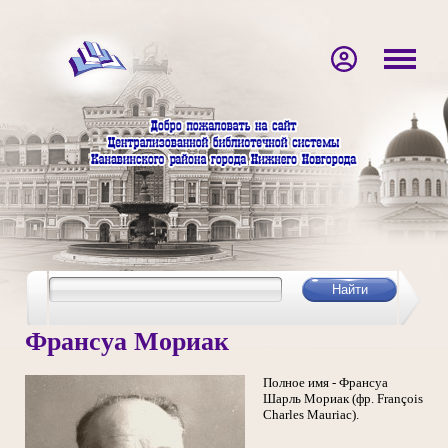
Франсуа Мориак
Полное имя - Франсуа
Шарль Мориак (фр. François
Charles Mauriac).