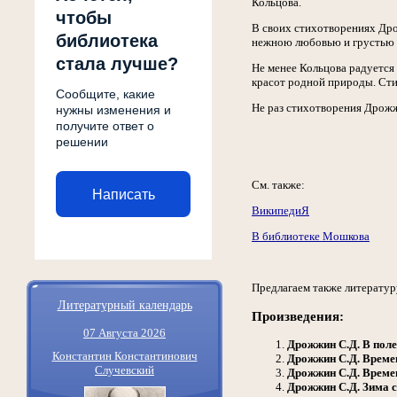
Кольцова.
чтобы
В своих стихотворениях Дро
библиотека
нежною любовью и грустью 
стала лучше?
Не менее Кольцова радуется
красот родной природы. Сти
Сообщите, какие
Не раз стихотворения Дрож
нужны изменения и
получите ответ о
решении
См. также:
Написать
ВикипедиЯ
В библиотеке Мошкова
Предлагаем также литератур
Литературный календарь
Произведения:
07 Августа 2026
Дрожжин С.Д.
В поле
Константин Константинович
Дрожжин С.Д.
Време
Случевский
Дрожжин С.Д.
Време
Дрожжин С.Д.
Зима с