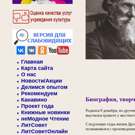
Главная
Карта сайта
О нас
Новости/Акции
Делимся опытом
Рекомендуем
Биография, творч
Канавино
Проект года
Родился 9 декабря, по други
Книжные новинки
выучился грамоте у местного
неМодное Чтение
Следующие годы жизни Дрож
ЛитСовет
познакомился с произведен
ЛитСоветОнлайн