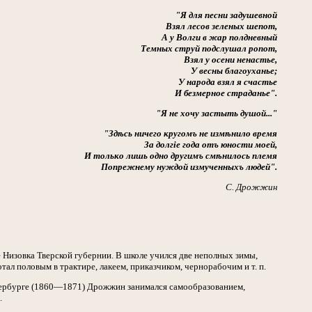
"Я для песни задушевной
Взял лесов зеленых шепот,
А у Волги в жар полдневный
Темных струй подслушал ропот,
Взял у осени ненастье,
У весны благоуханье;
У народа взял я счастье
И безмерное страданье".
"Я не хочу застыть душой..."
"Здѣсь ничего кругомъ не измѣнило время
За долгіе года отъ юности моей,
И только лишь одно другимъ смѣнилось племя
Попрежнему нуждой измученныхъ людей".
С. Дрожжин
е Низовка Тверской губернии. В школе учился две неполных зимы,
тал половым в трактире, лакеем, приказчиком, чернорабочим и т. п.
тербурге (1860—1871) Дрожжин занимался самообразованием,
.