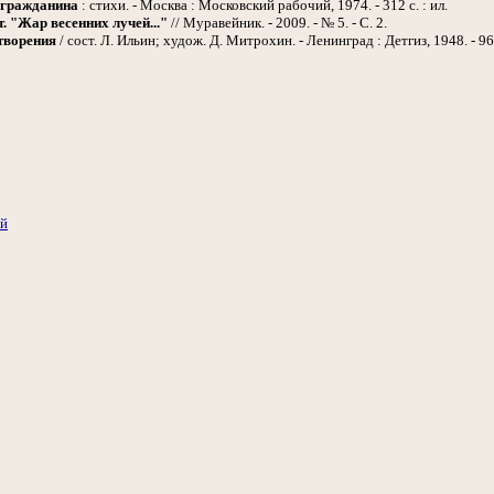
 гражданина
: стихи. - Москва : Московский рабочий, 1974. - 312 с. : ил.
. "Жар весенних лучей..."
// Муравейник. - 2009. - № 5. - С. 2.
творения
/ сост. Л. Ильин; худож. Д. Митрохин. - Ленинград : Детгиз, 1948. - 96 
ий