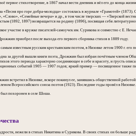
оё первое стихотворение, в 1867 начал вести дневник и вёл его до конца жизни
 «Песня про горе добра-молодца» состоялась в журнале «Грамотей» (1873).
, «Слово», «Семейные вечера» и др., в том числе тверских — «Тверской вестн
стым (1892, 1897) возвращается на родину (1896), посвящая себя литературно
ое участие в кружке писателей-самоучек им. Сурикова и совместно с Е. Нечае
рожжин приобрел после выхода его первого сборника стихов в 1889 году.
 самым известным русским крестьянским поэтом, в Низовке летом 1900 г. его 
 одна за другой вышли книги поэта, Дрожжин был избран почётным членом Общ
ихов этого периода характерно соединяющее в себе и красоту, и грусть описа
юционных событий 1905 — 1907 годов; яркий пример — посвященное также п
жин встретил в Низовке, вскоре покинул ее, занявшись общественной работой.
леном Всероссийского союза поэтов (1923). Последние годы провёл в Низовке.
и был похоронен в селе Шоша.
рчества
дрости, нежели в стихах Никитина и Сурикова. В своих стихах он больше раду