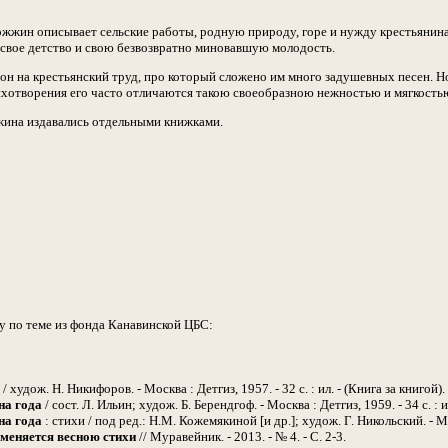
жжин описывает сельские работы, родную природу, горе и нужду крестьянина 
свое детство и свою безвозвратно миновавшую молодость.
 он на крестьянский труд, про который сложено им много задушевных песен.
хотворения его часто отличаются такою своеобразною нежностью и мягкостью
жина издавались отдельными книжками.
у по теме из фонда Канавинской ЦБС:
/ худож. Н. Никифоров. - Москва : Детгиз, 1957. - 32 с. : ил. - (Книга за книгой).
на года
/ сост. Л. Ильин; худож. Б. Берендгоф. - Москва : Детгиз, 1959. - 34 с. :
на года
: стихи / под ред.: Н.М. Кожемякиной [и др.]; худож. Г. Никольский. - Мо
меняется весною стихи
// Муравейник. - 2013. - № 4. - С. 2-3.