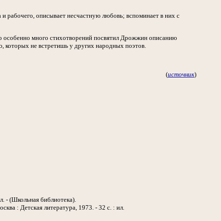
и рабочего, описывает несчастную любовь; вспоминает в них с
 Но особенно много стихотворений посвятил Дрожжин описанию
, которых не встретишь у других народных поэтов.
(
источник
)
 ил. - (Школьная библиотека).
сква : Детская литература, 1973. - 32 с. : ил.