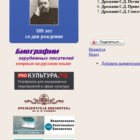
Дрожжин С.Д.
Песни
Дрожжин С.Д.
Привет
Дрожжин С.Д.
Стихо
189 лет
со дня рождения
Поделиться…
Нравится
Назад
Добавить комментар