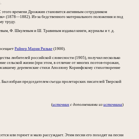
.
 С этого времени Дрожжин становится активным сотрудником
ик» (1878—1882). Из-за бедственного материального положения и под
му труду.
вым, Ф. Шкулевым и Ш. Травиным издавал книги, журналы и т. д.
посещает
Райнер Мария Рильке
(1900).
ества любителей российской словесности (1905), получил несколько
ние сельской жизни (при этом, в отличие от многих поэтов-горожан,
исавшему деревенские стихи Аполлону Коринфскому стихотворение
 Был избран председателем съезда пролетарских писателей Тверской
(
источник
с дополнениями из
источника
)
ется или горюет и мало рассуждает. Этим песни его походят на песни