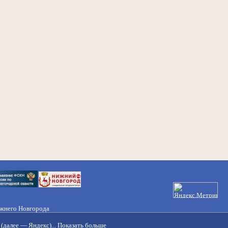
ижнего Новгорода
21-50-98, 221-88-82
(далее — Яндекс)...
Показать больше