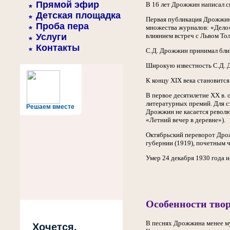
Прямой эфир
В 16 лет Дрожжин написал св
Детская площадка
Первая публикация Дрожжина
Проба пера
множества журналов: «Дело»
Услуги
влиянием встреч с Львом Тол
Контакты
С.Д. Дрожжин принимал близк
Широкую известность С.Д. Д
К концу XIX века становится
В первое десятилетие XX в.
литературных премий. Для ст
Решаем вместе
Дрожжин не касается револ
«Летний вечер в деревне»).
Октябрьский переворот Дрож
губернии (1919), почетным ч
Умер 24 декабря 1930 года 
Особенности тво
В песнях Дрожжина менее му
Хочется,