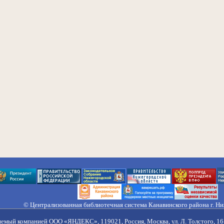
© Централизованная библиотечная система Канавинского района г. Н
603033, Россия, г. Н. Новгород, ул. Гороховецкая, 18А, Тел/факс (831) 2
Правила обработки персональных данных
яемый компанией ООО «ЯНДЕКС», 119021, Россия, Москва, ул. Л. Толстого, 16 