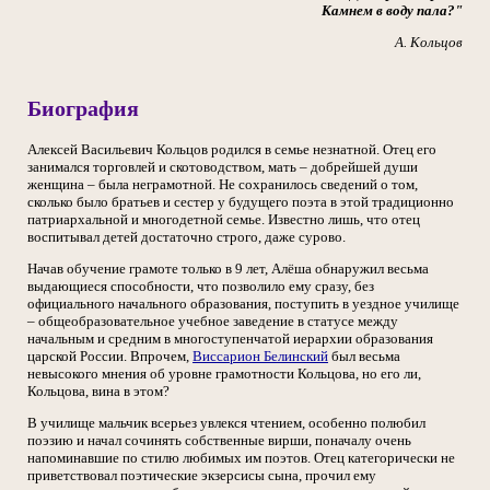
Камнем в воду пала?"
А. Кольцов
Биография
Алексей Васильевич Кольцов родился в семье незнатной. Отец его
занимался торговлей и скотоводством, мать – добрейшей души
женщина – была неграмотной. Не сохранилось сведений о том,
сколько было братьев и сестер у будущего поэта в этой традиционно
патриархальной и многодетной семье. Известно лишь, что отец
воспитывал детей достаточно строго, даже сурово.
Начав обучение грамоте только в 9 лет, Алёша обнаружил весьма
выдающиеся способности, что позволило ему сразу, без
официального начального образования, поступить в уездное училище
– общеобразовательное учебное заведение в статусе между
начальным и средним в многоступенчатой иерархии образования
царской России. Впрочем,
Виссарион Белинский
был весьма
невысокого мнения об уровне грамотности Кольцова, но его ли,
Кольцова, вина в этом?
В училище мальчик всерьез увлекся чтением, особенно полюбил
поэзию и начал сочинять собственные вирши, поначалу очень
напоминавшие по стилю любимых им поэтов. Отец категорически не
приветствовал поэтические экзерсисы сына, прочил ему