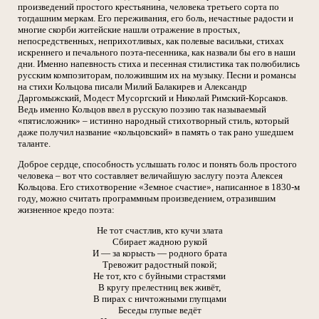
произведений простого крестьянина, человека третьего сорта по
тогдашним меркам. Его переживания, его боль, нечастные радости и
многие скорби житейские нашли отражение в простых,
непосредственных, неприхотливых, как полевые васильки, стихах
искреннего и печального поэта-песенника, как назвали бы его в наши
дни. Именно напевность стиха и песенная стилистика так полюбились
русским композиторам, положившим их на музыку. Песни и романсы
на стихи Кольцова писали Милий Балакирев и Александр
Даргомыжский, Модест Мусоргский и Николай Римский-Корсаков.
Ведь именно Кольцов ввел в русскую поэзию так называемый
«пятисложник» – истинно народный стихотворный стиль, который
даже получил название «кольцовский» в память о так рано ушедшем
таланте.
Доброе сердце, способность услышать голос и понять боль простого
человека – вот что составляет величайшую заслугу поэта Алексея
Кольцова. Его стихотворение «Земное счастие», написанное в 1830-м
году, можно считать программным произведением, отразившим
жизненное кредо поэта:
Не тот счастлив, кто кучи злата
Сбирает жадною рукой
И — за корысть — родного брата
Тревожит радостный покой;
Не тот, кто с буйными страстями
В кругу прелестниц век живёт,
В пирах с ничтожными глупцами
Беседы глупые ведёт