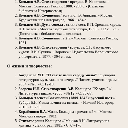
Кольцов А.В.
Стихотворения
/ предисл. В. Кочеткова. -
Москва : Советская Россия, 1988. - 288 с. - (Сельская
библиотека Нечерноземья).
Кольцов А.В.
Сочинения
/ вступ. ст. В. Аникина. - Москва :
Художественная литература, 1966. - 464 с.
Кольцов А.В.
Дума сокола
: стихи / сост. К.П. Орешин; худож.
Н. Пластов. - Москва : Детская литература, 1968. - 112 с. : ил. -
(Поэтическая библиотечка школьника).
Кольцов А.В.
Сочинения : в 2 т.
- Москва : Советская Россия,
1961.
Кольцов А.В.
Стихотворения
/ вступ. ст. О.Г. Ласунского;
худож. В.И. Сумина. - Воронеж : Издательство Воронежского
университета, 1977. - 304 с. : ил.
О жизни и творчестве:
Богданова М.Е.
"И как те песни сердцу милы"
: сценарий
литературно-музыкального вечера // Читаем, учимся, играем. -
2004. - № 6. - С. 12-18.
Зверева Н.Н.
Стихотворение А.В. Кольцова "Косарь"
//
Литература в школе. - 2006. - № 12. - С. 35-37.
Кольцов Алексей Васильевич (1809-1842): русский поэт
//
Рубцов Б.И. Улицы помнят их имена.... - Нижний Новгород,
2010. - С. 258.
Кораблинов В.А.
Жизнь Кольцова : роман: в 2 т. - Москва :
Молодая гвардия, 1982.
Стихотворения Кольцова
// Майков В.Н. Литературная
критика. - Ленинград, 1985. - С. 67-176.