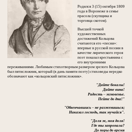
Родился 3 (15) октября 1809
года в Воронеже в семье
прасола (скупщика и
торговца скотом).
Высшей точкой
художественных
достижений Кольцова
считаются его «песни»:
впервые в русской поэзии в
качестве лирического героя
поэт показал крестьянина с
его внутренними
переживаниями. Любимым стихотворным размером зрелого Кольцова
был пятисложник, который (в дань памяти поэту) стиховеды нередко
обозначают как «кольцовский пятисложник».
"Дайте бокалы!
Дайте вина!
Радость
–
мгновенье.
Пейте до дна!"
"Обвенчавшись
–
не разженишься;
Наказал господь, так мучайся".
"Доля ж, моя доля!
Где ты запропала?
До поры до время