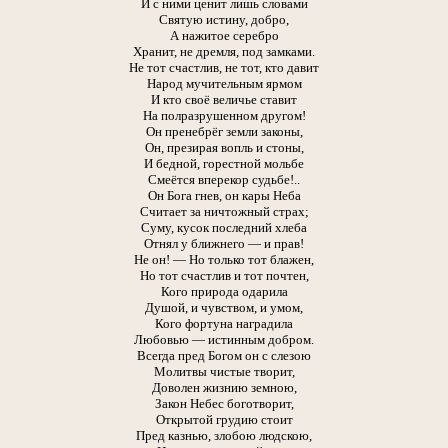
И с ними ценит лишь словами
Святую истину, добро,
А нажитое серебро
Хранит, не дремля, под замками.
Не тот счастлив, не тот, кто давит
Народ мучительным ярмом
И кто своё величье ставит
На полразрушенном другом!
Он пренебрёг земли законы,
Он, презирая вопль и стоны,
И бедной, горестной мольбе
Смеётся вперекор судьбе!..
Он Бога гнев, он кары Неба
Считает за ничтожный страх;
Суму, кусок последний хлеба
Отнял у ближнего — и прав!
Не он! — Но только тот блажен,
Но тот счастлив и тот почтен,
Кого природа одарила
Душой, и чувством, и умом,
Кого фортуна наградила
Любовью — истинным добром.
Всегда пред Богом он с слезою
Молитвы чистые творит,
Доволен жизнию земною,
Закон Небес боготворит,
Открытой грудию стоит
Пред казнью, злобою людскою,