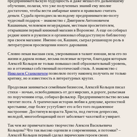
предпринимательскую будущность и даже мешал его дальнейшему
обучению, полагая, что уже полученных знаний ему вполне
достаточно, чтобы вести амбарные книги и правильно считать
деньги. Судьба преподнесла молодому предпринимателю-поэту
чудесный подарок – знакомство с Дмитрием Антоновичем
Кашкиным, человеком незаурядным, местным просветителем,
открывшим первый книжный магазин в Воронеже. А еще он собирал
редкие книги и рукописи и организовал общедоступную библиотеку
при своем магазине. Именно он, Кашкин, сыграл решающую роль в
литературном просвещении юного дарования.
Словно некая высшая сила, уверовавшая в талант юноши, вела его по
жизни и дарила новые, весьма полезные встречи, благодаря которым
Алексей Кольцов не только повышал свой образовательный уровень,
но и оттачивал собственный поэтический стиль. А знакомство с
Николаем Станкевичем
позволило поэту наконец получить не только
критику, но и известность в литературных кругах.
Продолжая заниматься семейным бизнесом, Алексей Кольцов писал
стихи – ночью, освободившись от дел мирских, в дороге, разъезжая
по поручениям отца, собирал фольклор. Предпринимательство весьма
тяготит поэта. А трагическая история любви к девушке, крепостной
крестьянке, еще более усугубляет его и без того подавленное
настроение. Достигнув возраста Христа, под гнетом депрессии,
молодой, многообещающий поэт заболевает чахоткой и умирает.
Так чем же примечательно творчество Алексея Васильевича
Кольцова? Что так высоко оценили и современники, и потомки? –
Алексей Кольцов первый сделал лирическим героем своих