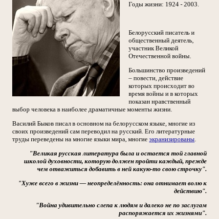
Годы жизни: 1924 - 2003.
Белорусский писатель и
общественный деятель,
участник Великой
Отечественной войны.
Большинство произведений
– повести, действие
которых происходит во
время войны и в которых
показан нравственный
выбор человека в наиболее драматичные моменты жизни.
Василий Быков писал в основном на белорусском языке, многие из
своих произведений сам переводил на русский. Его литературные
труды переведены на многие языки мира, многие
экранизированы
.
"Великая русская литература была и остается той главной
школой духовности, которую должен пройти каждый, прежде
чем отважиться добавить в ней какую-то свою строчку".
"Хуже всего в жизни — неопределённость: она отнимает волю к
действию".
"Война удивительно слепа к людям и далеко не по заслугам
распоряжается их жизнями".