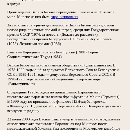
к дому».
Произведения Василя Быкова переведены более чем на 50 языков
мира. Многие из них были
экранизированы
.
За свою литературную деятельность Василь Быков был удостоен
целого ряда почетных премий и наград, среди них Государственная
премия СССР (1974, за повесть «Дожить до рассвета»),
Государственная премия Белорусской ССР имени Якуба Коласа
(1978), Ленинская премия (1986).
Быков — Народный писатель Белоруссии (1980), Герой
Социалистического Труда (1984).
Василь Быков активно занимался общественной деятельностью. В
1978-1989 годы он был депутатом Верховного Совета Белорусской
ССР, в 1989-1991 годы — депутатом Верховного Совета СССР. В
1990-1993 годы возглавлял объединение белорусов мира
«Бацькаушчына».
С середины 1990-х годов по приглашению Европейского
писательского парламента жил во Франкфурте-на-Майне (Германия).
В 1999 году по приглашению финского ПЭН-клуба переехал
в Финляндию. С декабря 2002 года жил в Чехии. Незадолго до смерти
вернулся на родину.
22 июня 2003 года Василь Быков умер в реанимационном отделении
онкологического госпиталя в Боровлянах под Минском после
продолжительной болезни. Был похоронен на Московском кладбище