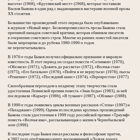
высота» (1968), «Круглянский мост» (1968), которые поставили
Василя Быкова в один ряд с выдающимися мастерами военной прозы
ХХ столетия.
Большинство произведений этого периода было опубликовано
в журнале «Новый мир». Бескомпромиссность прозы Быкова стала
причиной нападок советской критики, которая обвиняла писателя
в очернении советского строя. Многие из ранних повестей писателя
были запрещены и до рубежа 1980-1990-х годов
не перепечатывались.
В 1970-е годы Быков получил официально признание и мировую
известность. В этот период он создал повести «Сотников» (1970),
«Обелиск» (1971), «Дожить до рассвета» (1972), «Волчья стая»
(1975), «Его батальон» (1976), «Пойти и не вернуться» (1978); пьесы
«Решение» (1972), «Последний шанс» (1974), «Перекресток» (1977).
Своеобразным переходом к позднему этапу творчества стала
удостоенная Ленинской премии повесть «Знак беды» (1983), за ней
последовали «Карьер» (1986), «В тумане» (1987), «Облава» (1988).
В 1990-е годы появились циклы военных рассказов «Стена» (1997) и
«Пахаджане» (1999). Одним из последних крупных произведений
Быкова стала удостоенная в 1999 году российской премии «Триумф»
повесть «Волчья яма», рассказывающая о жизни в Чернобыльской
зоне (1998).
В последние годы Быков писал рассказы и философские притчи,
в 2002 году опубликовал книгу воспоминаний «Долгая дорога