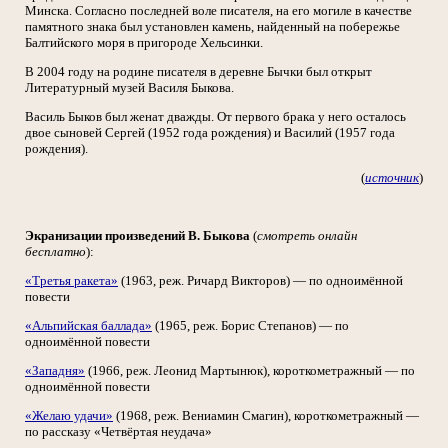
Минска. Согласно последней воле писателя, на его могиле в качестве
памятного знака был установлен камень, найденный на побережье
Балтийского моря в пригороде Хельсинки.
В 2004 году на родине писателя в деревне Бычки был открыт
Литературный музей Василя Быкова.
Василь Быков был женат дважды. От первого брака у него осталось
двое сыновей Сергей (1952 года рождения) и Василий (1957 года
рождения).
(
источник
)
Экранизации произведений В. Быкова
(
смотреть онлайн
бесплатно
):
«Третья ракета»
(1963, реж. Ричард Викторов) — по одноимённой
повести
«Альпийская баллада»
(1965, реж. Борис Степанов) — по
одноимённой повести
«Западня»
(1966, реж. Леонид Мартынюк), короткометражный — по
одноимённой повести
«Желаю удачи»
(1968, реж. Вениамин Смагин), короткометражный —
по рассказу «Четвёртая неудача»