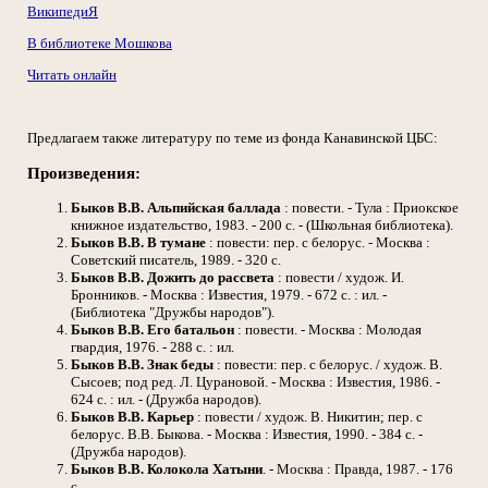
ВикипедиЯ
В библиотеке Мошкова
Читать онлайн
Предлагаем также литературу по теме из фонда Канавинской ЦБС:
Произведения:
Быков В.В.
Альпийская баллада
: повести. - Тула : Приокское
книжное издательство, 1983. - 200 с. - (Школьная библиотека).
Быков В.В.
В тумане
: повести: пер. с белорус. - Москва :
Советский писатель, 1989. - 320 с.
Быков В.В.
Дожить до рассвета
: повести / худож. И.
Бронников. - Москва : Известия, 1979. - 672 с. : ил. -
(Библиотека "Дружбы народов").
Быков В.В.
Его батальон
: повести. - Москва : Молодая
гвардия, 1976. - 288 с. : ил.
Быков В.В.
Знак беды
: повести: пер. с белорус. / худож. В.
Сысоев; под ред. Л. Цурановой. - Москва : Известия, 1986. -
624 с. : ил. - (Дружба народов).
Быков В.В.
Карьер
: повести / худож. В. Никитин; пер. с
белорус. В.В. Быкова. - Москва : Известия, 1990. - 384 с. -
(Дружба народов).
Быков В.В.
Колокола Хатыни
. - Москва : Правда, 1987. - 176
с.