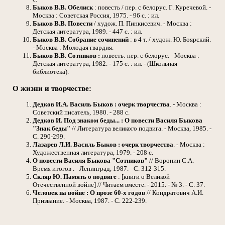
Быков В.В.
Обелиск
: повесть / пер. с белорус. Г. Куречевой. -
Москва : Советская Россия, 1975. - 96 с. : ил.
Быков В.В.
Повести
/ худож. П. Пинкисевич. - Москва :
Детская литература, 1989. - 447 с. : ил.
Быков В.В.
Собрание сочинений
: в 4 т. / худож. Ю. Боярский.
- Москва : Молодая гвардия.
Быков В.В.
Сотников :
повесть: пер. с белорус. - Москва :
Детская литература, 1982. - 175 с. : ил. - (Школьная
библиотека).
О жизни и творчестве:
Дедков И.А.
Василь Быков : очерк творчества
. - Москва :
Советский писатель, 1980. - 288 с.
Дедков И.
Под знаком беды... : О повести Василя Быкова
"Знак беды"
// Литература великого подвига. - Москва, 1985. -
С. 290-299.
Лазарев Л.И.
Василь Быков : очерк творчества
. - Москва :
Художественная литература, 1979. - 208 с.
О повести Василя Быкова "Сотников"
// Воронин С.А.
Время итогов . - Ленинград, 1987. - С. 312-315.
Скляр Ю.
Память о подвиге
: [книги о Великой
Отечественной войне] // Читаем вместе. - 2015. - № 3. - С. 37.
Человек на войне
: О прозе 60-х годов
// Кондратович А.И.
Призвание. - Москва, 1987. - С. 222-239.