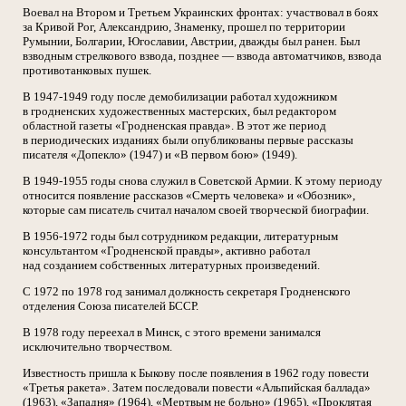
Воевал на Втором и Третьем Украинских фронтах: участвовал в боях
за Кривой Рог, Александрию, Знаменку, прошел по территории
Румынии, Болгарии, Югославии, Австрии, дважды был ранен. Был
взводным стрелкового взвода, позднее — взвода автоматчиков, взвода
противотанковых пушек.
В 1947-1949 году после демобилизации работал художником
в гродненских художественных мастерских, был редактором
областной газеты «Гродненская правда». В этот же период
в периодических изданиях были опубликованы первые рассказы
писателя «Допекло» (1947) и «В первом бою» (1949).
В 1949-1955 годы снова служил в Советской Армии. К этому периоду
относится появление рассказов «Смерть человека» и «Обозник»,
которые сам писатель считал началом своей творческой биографии.
В 1956-1972 годы был сотрудником редакции, литературным
консультантом «Гродненской правды», активно работал
над созданием собственных литературных произведений.
С 1972 по 1978 год занимал должность секретаря Гродненского
отделения Союза писателей БССР.
В 1978 году переехал в Минск, с этого времени занимался
исключительно творчеством.
Известность пришла к Быкову после появления в 1962 году повести
«Третья ракета». Затем последовали повести «Альпийская баллада»
(1963), «Западня» (1964), «Мертвым не больно» (1965), «Проклятая