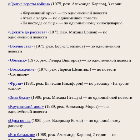
«Долгие вёрсты войны»
(1975, реж Александр Карпов), 3 серии:
«Журавлиный крик» — по одноимённой повести
«Атака с ходу» — по одноимённой повести
«На восходе солнца» — по одноимённому киносценарию
«Дожить до рассвета»
(1975, реж. Михаил Ершов) — по
одноимённой повести
«Волчья стая»
(1975, реж. Борис Степанов) — по одноимённой
повести
«Обелиск»
(1976, реж. Ричард Викторов) — по одноимённой повести
«Восхождение»
(1976, реж. Лариса Шепитько) — по повести
«Сотников»
«Фруза»
(1981, реж. Вячеслав Никифоров) — по рассказу «На тропе
жизни»
«Знак беды»
(1986, реж. Михаил Пташук) — по одноимённой повести
«Круглянский мост»
(1989, реж. Александр Мороз) — по
одноимённой повести
«Одна ночь»
(1989, реж. Владимир Колос) — по одноимённому
рассказу
«Его батальон»
(1989, реж. Александр Карпов), 2 серии — по
одноимённой повести