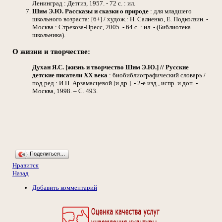
Ленинград : Детгиз, 1957. - 72 с. : ил.
Шим Э.Ю.
Рассказы и сказки о природе
: для младшего
школьного возраста: [6+] / худож.: Н. Салиенко, Е. Подколзин. -
Москва : Стрекоза-Пресс, 2005. - 64 с. : ил. - (Библиотека
школьника).
О жизни и творчестве:
Духан Я.С. [жизнь и творчество Шим Э.Ю.] // Русские
детские писатели ХХ века
: биобиблиографический словарь /
под ред.: И.Н. Арзамасцевой [и др.]. - 2-е изд., испр. и доп. -
Москва, 1998. – С. 493.
Поделиться…
Нравится
Назад
Добавить комментарий