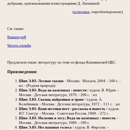
добрыми, оригинальными иллюстрациями Д. Лапшиной.
(
источник
, отредактировано
)
См. также:
ВикипедиЯ
Читать онлайн
Предлагаем также литературу по теме из фонда Канавинской ЦБС:
Произведения:
Шим Э.Ю.
Лесные сказки
. - Москва : Махаон, 2004. - 160 с. :
ил. - (Родная природа).
Шим Э.Ю.
Вода на камешках : повести
/ худож. В. Юдин. -
Москва : Детская литература, 1970. - 208 с. : ил.
Шим Э.Ю.
Сказки, найденные в траве
/ худож. А.
Келейников. - Москва : Детская литература, 1972. - 111 с. : ил.
Шим Э.Ю.
Ваня песенки поет : рассказы и повесть
/ худож.
И.Г. Снегур. - Москва : Советская Россия, 1969. - 272 с.
Шим Э.Ю.
Мальчик в лесу; Вода на камешках : повести
. -
Москва : Детская литература, 1980. - 190 с.
Шим Э.Ю.
Неслышные голоса
/ худож. В. Фирсова. -