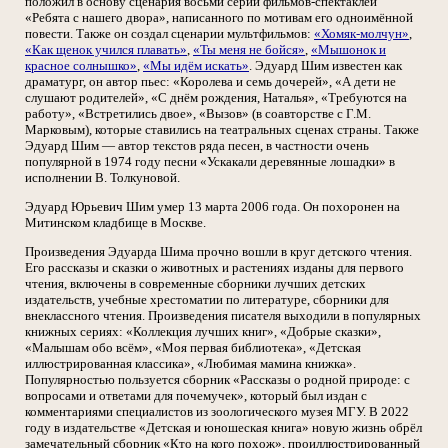
положил в основу сценария восьми серий фильмов-спектаклей
«Ребята с нашего двора», написанного по мотивам его одноимённой
повести. Также он создал сценарии мультфильмов:
«Хомяк-молчун»
,
«Как щенок учился плавать»
,
«Ты меня не бойся»
,
«Мышонок и
красное солнышко»
,
«Мы идём искать»
. Эдуард Шим известен как
драматург, он автор пьес: «Королева и семь дочерей», «А дети не
слушают родителей», «С днём рождения, Наталья», «Требуются на
работу», «Встретились двое», «Вызов» (в соавторстве с Г.М.
Марковым), которые ставились на театральных сценах страны. Также
Эдуард Шим — автор текстов ряда песен, в частности очень
популярной в 1974 году песни «Ускакали деревянные лошадки» в
исполнении В. Толкуновой.
Эдуард Юрьевич Шим умер 13 марта 2006 года. Он похоронен на
Митинском кладбище в Москве.
Произведения Эдуарда Шима прочно вошли в круг детского чтения.
Его рассказы и сказки о животных и растениях изданы для первого
чтения, включены в современные сборники лучших детских
издательств, учебные хрестоматии по литературе, сборники для
внеклассного чтения. Произведения писателя выходили в популярных
книжных сериях: «Коллекция лучших книг», «Добрые сказки»,
«Малышам обо всём», «Моя первая библиотека», «Детская
иллюстрированная классика», «Любимая мамина книжка».
Популярностью пользуется сборник «Рассказы о родной природе: с
вопросами и ответами для почемучек», который был издан с
комментариями специалистов из зоологического музея МГУ. В 2022
году в издательстве «Детская и юношеская книга» новую жизнь обрёл
замечательный сборник «Кто на кого похож», проиллюстрированный