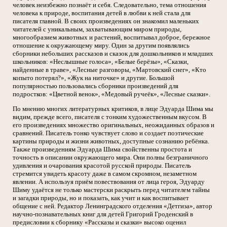
человек неизбежно познаёт и себя. Следовательно, тема отношения
человека к природе, воспитания детей в любви к ней стала для
писателя главной. В своих произведениях он знакомил маленьких
читателей с уникальным, захватывающим миром природы,
многообразием животных и растений, воспитывал доброе, бережное
отношение к окружающему миру. Один за другим появлялись
сборники небольших рассказов и сказок для дошкольников и младших
школьников: «Неслышные голоса», «Белые берёзы», «Сказки,
найденные в траве», «Лесные разговоры, «Мартовский снег», «Кто
копыто потерял?», «Жук на ниточке» и другие. Большой
популярностью пользовались сборники произведений для
подростков: «Цветной венок», «Медовый ручеёк», «Лесные сказки».
По мнению многих литературных критиков, в лице Эдуарда Шима мы
видим, прежде всего, писателя с тонким художественным вкусом. В
его произведениях множество оригинальных, неожиданных образов и
сравнений. Писатель тонко чувствует слово и создает поэтические
картины природы и жизни животных, доступные сознанию ребёнка.
Также произведениям Эдуарда Шима свойственны простота и
точность в описании окружающего мира. Они полны безграничного
удивления и очарования красотой русской природы. Писатель
стремится увидеть красоту даже в самом скромном, незаметном
явлении. А используя приём повествования от лица героя, Эдуарду
Шиму удаётся не только мастерски раскрыть перед читателем тайны
и загадки природы, но и показать, как учит и как воспитывает
общение с ней. Редактор Ленинградского отделения «Детгиза», автор
научно-познавательных книг для детей Григорий Гроденский в
предисловии к сборнику «Рассказы и сказки» высоко оценил