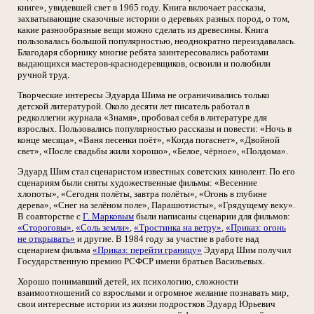
книге», увидевшей свет в 1965 году. Книга включает рассказы,
захватывающие сказочные истории о деревьях разных пород, о том,
какие разнообразные вещи можно сделать из древесины. Книга
пользовалась большой популярностью, неоднократно переиздавалась.
Благодаря сборнику многие ребята заинтересовались работами
выдающихся мастеров-краснодеревщиков, освоили и полюбили
ручной труд.
Творческие интересы Эдуарда Шима не ограничивались только
детской литературой. Около десяти лет писатель работал в
редколлегии журнала «Знамя», пробовал себя в литературе для
взрослых. Пользовались популярностью рассказы и повести: «Ночь в
конце месяца», «Ваня песенки поёт», «Когда погаснет», «Двойной
свет», «После свадьбы жили хорошо», «Белое, чёрное», «Полдома».
Эдуард Шим стал сценаристом известных советских кинолент. По его
сценариям были сняты художественные фильмы: «Весенние
хлопоты», «Сегодня полёты, завтра полёты», «Огонь в глубине
дерева», «Снег на зелёном поле», Парашютисты», «Грядущему веку».
В соавторстве с
Г. Марковым
были написаны сценарии для фильмов:
«Стороговы»
,
«Соль земли»
,
«Тростинка на ветру»
,
«Приказ: огонь
не открывать»
и другие. В 1984 году за участие в работе над
сценарием фильма
«Приказ: перейти границу»
Эдуард Шим получил
Государственную премию РСФСР имени братьев Васильевых.
Хорошо понимавший детей, их психологию, сложности
взаимоотношений со взрослыми и огромное желание познавать мир,
свои интересные истории из жизни подростков Эдуард Юрьевич