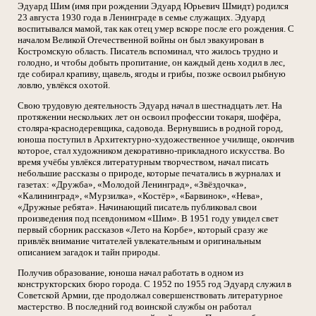
Эдуард Шим (имя при рождении Эдуард Юрьевич Шмидт) родился
23 августа 1930 года в Ленинграде в семье служащих. Эдуард
воспитывался мамой, так как отец умер вскоре после его рождения. С
началом Великой Отечественной войны он был эвакуирован в
Костромскую область. Писатель вспоминал, что жилось трудно и
голодно, и чтобы добыть пропитание, он каждый день ходил в лес,
где собирал крапиву, щавель, ягоды и грибы, позже освоил рыбную
ловлю, увлёкся охотой.
Свою трудовую деятельность Эдуард начал в шестнадцать лет. На
протяжении нескольких лет он освоил профессии токаря, шофёра,
столяра-краснодеревщика, садовода. Вернувшись в родной город,
юноша поступил в Архитектурно-художественное училище, окончив
которое, стал художником декоративно-прикладного искусства. Во
время учёбы увлёкся литературным творчеством, начал писать
небольшие рассказы о природе, которые печатались в журналах и
газетах: «Дружба», «Молодой Ленинград», «Звёздочка»,
«Калининград», «Мурзилка», «Костёр», «Барвинок», «Нева»,
«Дружные ребята». Начинающий писатель публиковал свои
произведения под псевдонимом «Шим». В 1951 году увидел свет
первый сборник рассказов «Лето на Корбе», который сразу же
привлёк внимание читателей увлекательным и оригинальным
описанием загадок и тайн природы.
Получив образование, юноша начал работать в одном из
конструкторских бюро города. С 1952 по 1955 год Эдуард служил в
Советской Армии, где продолжал совершенствовать литературное
мастерство. В последний год воинской службы он работал