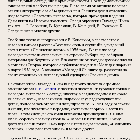
литературным сотрудником армейской газеты. После демобилизации
юноша пришёл работать на радио. В это время он активно посещал
занятия литературного объединения при Ленинградском отделении
издательства «Советский писатель», которые проходили в здании
Дома книги на Невском проспекте. Среди окружения Эдуарда Шима
тех лет — Г. Горышин, В. Курочкин, В. Конецкий, В. Голявкин, Б.
Сергуненков и многие другие.
Особенно тесно он подружился с В. Конецким, в соавторстве с
которым написал рассказ «Веселый июнь и скучный», увидевший
свет в газете «Ленинские искры» в 1956 году. В этом же году
молодые писатели отправились на стройки Сибири, где собирали
материалы для будущих книг. Впечатления от поездки друзья описали
в повести «Опора», которую опубликовал журнал «Молодая гвардия»
в марте 1958 года. А альманах «Молодой Ленинград» разместил на
своих страницах их литературный сценарий «Своими руками».
На становление Эдуарда Шима как детского писателя огромное
влияние оказал
В.В. Бианки
. Известный писатель-натуралист привлёк
молодого литератора к сотрудничеству в радиопередаче о природе
«Вести из леса», которая имела широкий круг радиослушателей-
детей, пользовалась огромной популярностью. В 1961 году рассказы
и сказки, прозвучавшие в передаче, составили сборник «Вести из
леса». В том числе, в него были включены произведения Э. Шима:
«Как Бобренок плотину строил», «Полосы и пятнышки», «Кому
достался белый гриб», «Как воробей тёплый угол искал», «Солнышко
за ушко», «Кто работает зимой» и многие другие.
Эдуард Шим разделял взгляды В. Бианки на то, что познавая природу,