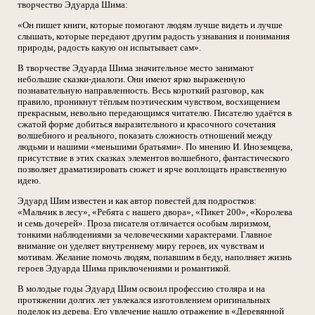
творчество Эдуарда Шима:
«Он пишет книги, которые помогают людям лучше видеть и лучше
слышать, которые передают другим радость узнавания и понимания
природы, радость какую он испытывает сам».
В творчестве Эдуарда Шима значительное место занимают
небольшие сказки-диалоги. Они имеют ярко выраженную
познавательную направленность. Весь короткий разговор, как
правило, проникнут тёплым поэтическим чувством, восхищением
прекрасным, невольно передающимся читателю. Писателю удаётся в
сжатой форме добиться выразительного и красочного сочетания
волшебного и реального, показать сложность отношений между
людьми и нашими «меньшими братьями». По мнению И. Иноземцева,
присутствие в этих сказках элементов волшебного, фантастического
позволяет драматизировать сюжет и ярче воплощать нравственную
идею.
Эдуард Шим известен и как автор повестей для подростков:
«Мальчик в лесу», «Ребята с нашего двора», «Пикет 200», «Королева
и семь дочерей». Проза писателя отличается особым лиризмом,
тонкими наблюдениями за человеческими характерами. Главное
внимание он уделяет внутреннему миру героев, их чувствам и
мотивам. Желание помочь людям, попавшим в беду, наполняет жизнь
героев Эдуарда Шима приключениями и романтикой.
В молодые годы Эдуард Шим освоил профессию столяра и на
протяжении долгих лет увлекался изготовлением оригинальных
поделок из дерева. Его увлечение нашло отражение в «Деревянной