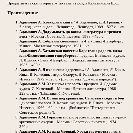
Предлагаем также литературу по теме из фонда Канавинской ЦБС:
Произведения:
Адамович А.
Блокадная книга
/ А. Адамович, Д.И. Гранин. -
5-е изд., испр. и доп. - Ленинград : Лениздат, 1989. - 527 с. : ил.
Адамович А.
Додумывать до конца: литература и тревоги
века
. - Москва : Советский писатель, 1988. - 496 с.
Адамович А.
Собрание сочинений : в 4 т.
- Санкт-Петербург;
Минск : Мастацкая литература, 1981. - ил.
Адамович А.
Хатынская повесть; Каратели : радость ножа
или Жизнеописания гипербореев
/ предисл. В. Быкова; худож.
Л. Яценко. - Санкт-Петербург : Художественная литература,
1986. - 400 с.
Адамович А.
Я из огненной деревни...
/ А. Адамович, Я. Брыль
Янка; В. Колесник ; пер. с белорус. Д. Ковалева. - Москва :
Известия, 1979. - 526 с. - (Библиотека "Дружбы народов").
Адамович А.М.
Хатынская повесть
/ предисл. И. Дедкова;
худож. С. Каменной. - Москва : Детская литература, 1988. -
223 с. : ил. - (Школьная библиотека).
Адамович А.М.
Война под крышами. Сыновья уходят в бой
: дилогия / послесл. В. Коваленко; худож. И. Блиох. - Москва :
Известия, 1966. - 624 с. : ил. - (Библиотека "Пятьдесят лет
Советского романа").
Адамович А.М.
Горизонты белорусской прозы
: литературно-
критические очерки. - Москва : Советский писатель, 1974. -
320 с.
Адамович А.М.
Кузьма Чорный. Уроки творчества
/ пер. с