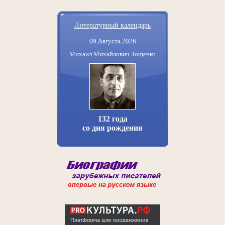
Литературный календарь
09 Августа 2026
Михаил Михайлович Зощенко
132 года
со дня рождения