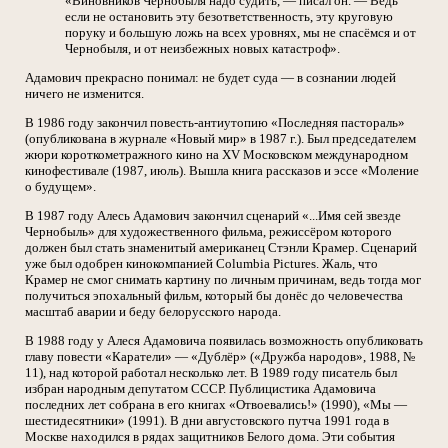
«Виновников Чернобыля надо судить, — писал он. — Ведь
если не остановить эту безответственность, эту круговую
поруку и большую ложь на всех уровнях, мы не спасёмся и от
Чернобыля, и от неизбежных новых катастроф».
Адамович прекрасно понимал: не будет суда — в сознании людей
ничего не изменится.
В 1986 году закончил повесть-антиутопию «Последняя пастораль»
(опубликована в журнале «Новый мир» в 1987 г.). Был председателем
жюри короткометражного кино на XV Московском международном
кинофестивале (1987, июль). Вышла книга рассказов и эссе «Моление
о будущем».
В 1987 году Алесь Адамович закончил сценарий «...Имя сей звезде
Чернобыль» для художественного фильма, режиссёром которого
должен был стать знаменитый американец Стэнли Крамер. Сценарий
уже был одобрен кинокомпанией Columbia Pictures. Жаль, что
Крамер не смог снимать картину по личным причинам, ведь тогда мог
получиться эпохальный фильм, который бы донёс до человечества
масштаб аварии и беду белорусского народа.
В 1988 году у Алеся Адамовича появилась возможность опубликовать
главу повести «Каратели» — «Дублёр» («Дружба народов», 1988, №
11), над которой работал несколько лет. В 1989 году писатель был
избран народным депутатом СССР. Публицистика Адамовича
последних лет собрана в его книгах «Отвоевались!» (1990), «Мы —
шестидесятники» (1991). В дни августовского путча 1991 года в
Москве находился в рядах защитников Белого дома. Эти события