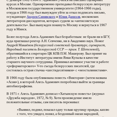
курсах в Москве. Одновременно преподавал белорусскую литературу
в Московском государственном университете (1964-1966 годы),
откуда в 1966 году был вынужден уйти за отказ подписать письмо,
осуждающее
Андрея Синявского
и
Юлия Даниэля
, московских
литераторов-диссидентов, которых судили за «антисоветскую
деятельность». Был вынужден покинуть Москву и вернуться в 1967
году в Минск.
Более полугода Алесь Адамович был безработным: не брали ни в БГУ,
куда приглашал ректор А.Н. Севченко, ни в Академию наук. Помог
Андрей Макаёнок (
белорусский советский драматург, сценарист,
Народный писатель Белорусской ССР — прим. Т. Шепелевой
),
обратившийся к секретарю ЦК КПБ П.М. Машерову. Был принят на
работу в Институт литературы имени Янки Купалы в качестве
старшего научного сотрудника. Принимал активное участие в работе
«реформаторского» V-го съезда белорусских писателей, где
состоялась острая стычка «шестидесятников» с «неосталинистами».
В 1966 году была опубликована повесть «Виктория» (затем названа
«Асия»), в которой Алесь Адамович попробовал выйти за границы
автобиографизма.
В 1971 г. Алесь Адамович дописал «Хатынскую повесть» (журнал
«Дружба народов», 1972, № 9). Хотя произведение имело
положительные отзывы, сам писатель переживал:
«Выявил, поднял, показал одну только крупицу правды, каплю
с того, что увидел, понял, а бездонный океан народной,