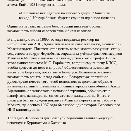
атома. Ещё в 1981 году он написал:
«На планете нет надписи на какой-то двери: “Запасный
выход”. Некуда бежать будет в случаях ядерного пожара».
Одним из первых на Земле белорусский писатель осознал
возможность гибели человечества и бил в колокола.
В апрельскую ночь 1986-го, когда взорвался реактор на
Чернобыльской АЭС, Адамович летел на самолёте на юг, в санаторий
Железноводска. Писатель стал искать возможность разрушить стену
секретности вокруг Чернобыля, опрашивал учёных-физиков, медиков
Минска и Москвы о возможных последствиях катастрофы. После
этого написал письмо М.С. Горбачеву, тогдашнему генсеку КПСС,
чтобы донести до него и мировой общественности истинные
масштабы бедствия, постигшего Беларусь. Появилась реальная
возможность влиять на ход событий. Белорусское партийное
руководство вместо того, чтоб использовать должным образом
интеллектуальный потенциал и организаторские способности Алеся
Адамовича, организовало в печати обструкцию, обвинив его в
пацифизме, паникерстве, святотатстве и кликушестве. В итоге
писатель был вынужден покинуть Минск и переехать на работу в
Москву, где осенью 1987 года был избран директором Всесоюзного
НИИ киноискусства.
Трагедию Чернобыля для Беларуси Адамович ставил в «адскую
цепочку» с Куропатами и Хатынью.