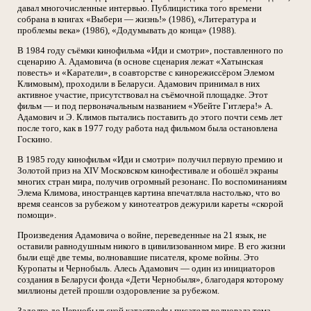
давал многочисленные интервью. Публицистика того времени
собрана в книгах «Выбери — жизнь!» (1986), «Литература и
проблемы века» (1986), «Додумывать до конца» (1988).
В 1984 году съёмки кинофильма «Иди и смотри», поставленного по
сценарию А. Адамовича (в основе сценария лежат «Хатынская
повесть» и «Каратели», в соавторстве с кинорежиссёром Элемом
Климовым), проходили в Беларуси. Адамович принимал в них
активное участие, присутствовал на съёмочной площадке. Этот
фильм — и под первоначальным названием «Убейте Гитлера!» А.
Адамович и Э. Климов пытались поставить до этого почти семь лет
после того, как в 1977 году работа над фильмом была остановлена
Госкино.
В 1985 году кинофильм «Иди и смотри» получил первую премию и
Золотой приз на XIV Московском кинофестивале и обошёл экраны
многих стран мира, получив огромный резонанс. По воспоминаниям
Элема Климова, иностранцев картина впечатляла настолько, что во
время сеансов за рубежом у кинотеатров дежурили кареты «скорой
помощи».
Произведения Адамовича о войне, переведенные на 21 язык, не
оставили равнодушным никого в цивилизованном мире. В его жизни
были ещё две темы, волновавшие писателя, кроме войны. Это
Куропаты и Чернобыль. Алесь Адамович — один из инициаторов
создания в Беларуси фонда «Дети Чернобыля», благодаря которому
миллионы детей прошли оздоровление за рубежом.
Задолго до Чернобыльской катастрофы писателя волновала тема