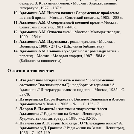
белорус. З. Крахмальниковой. - Москва : Художественная
литература, 1977. - 187 с.
Адамович А.М.
Ничего важнее: Современные проблемы
военной прозы
. - Москва : Советский писатель, 1985. - 288 с.
Адамович А.М.
О современной военной прозе
. - Москва :
Советский писатель, 1981. - 440 с.
Адамович А.М.
Отвоевались!
- Москва : Молодая гвардия,
1990. - 254 с.
Адамович А.М.
Партизаны
: роман-дилогия. - Москва. :
Воениздат, 1980. - 271 с. - (Школьная библиотека).
Адамович А.М.
Сыновья уходят в бой : роман-дилогия
. -
переизд. - Москва : Молодая гвардия, 1987. - 584 с. -
(Библиотека юношества).
О жизни и творчестве:
Что дает нам сегодня память о войне? : [современное
состояние "военной прозы"]
: подборка материалов / А.
Адамович // Литература великого подвига. - Москва, 1985. - С.
53-70.
Из переписки Игоря Дедкова с Василем Быковым и Алесем
Адамовичем
// Знамя. - 2006. - № 1. - С. 136-171.
Лавров В.
Помнить! : заметки о творчестве Алеся
Адамовича
// Ради жизни на Земле. - Ленинград :
Художественная литература, 1986. - С. 82-106.
Павловский А.
Говорит Блокада : О "Блокадной книге" А.
Адамовича и Д. Гранина
// Ради жизни на Земле. - Ленинград,
1986. - С. 107-119.