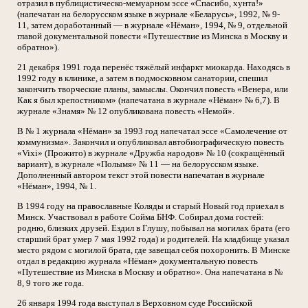
отразил в публицистическо-мемуарном эссе «Спасибо, хунта!»
(напечатан на белорусском языке в журнале «Беларусь», 1992, № 9-
11, затем доработанный — в журнале «Нёман», 1994, № 9, отдельной
главой документальной повести «Путешествие из Минска в Москву и
обратно»).
21 декабря 1991 года перенёс тяжёлый инфаркт миокарда. Находясь в
1992 году в клинике, а затем в подмосковном санатории, спешил
закончить творческие планы, замыслы. Окончил повесть «Венера, или
Как я был крепостником» (напечатана в журнале «Нёман» № 6,7). В
журнале «Знамя» № 12 опубликована повесть «Немой».
В № 1 журнала «Нёман» за 1993 год напечатал эссе «Самолечение от
коммунизма». Закончил и опубликовал автобиографическую повесть
«Vixi» (Прожито) в журнале «Дружба народов» № 10 (сокращённый
вариант), в журнале «Полымя» № 11 — на белорусском языке.
Дополненный автором текст этой повести напечатан в журнале
«Нёман», 1994, № 1.
В 1994 году на православные Коляды и старый Новый год приехал в
Минск. Участвовал в работе Сойма БНФ. Собирал дома гостей:
родню, близких друзей. Ездил в Глушу, побывал на могилах брата (его
старший брат умер 7 мая 1992 года) и родителей. На кладбище указал
место рядом с могилой брата, где завещал себя похоронить. В Минске
отдал в редакцию журнала «Нёман» документальную повесть
«Путешествие из Минска в Москву и обратно». Она напечатана в №
8, 9 того же года.
26 января 1994 года выступал в Верховном суде Российской