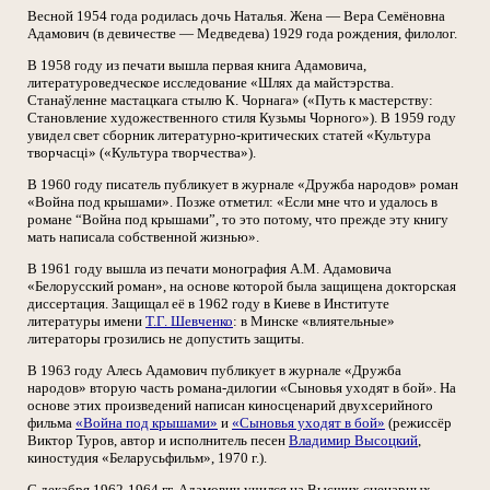
Весной 1954 года родилась дочь Наталья. Жена — Вера Семёновна
Адамович (в девичестве — Медведева) 1929 года рождения, филолог.
В 1958 году из печати вышла первая книга Адамовича,
литературоведческое исследование «Шлях да майстэрства.
Станаўленне мастацкага стылю К. Чорнага» («Путь к мастерству:
Становление художественного стиля Кузьмы Чорного»). В 1959 году
увидел свет сборник литературно-критических статей «Культура
творчасці» («Культура творчества»).
В 1960 году писатель публикует в журнале «Дружба народов» роман
«Война под крышами». Позже отметил: «Если мне что и удалось в
романе “Война под крышами”, то это потому, что прежде эту книгу
мать написала собственной жизнью».
В 1961 году вышла из печати монография А.М. Адамовича
«Белорусский роман», на основе которой была защищена докторская
диссертация. Защищал её в 1962 году в Киеве в Институте
литературы имени
Т.Г. Шевченко
: в Минске «влиятельные»
литераторы грозились не допустить защиты.
В 1963 году Алесь Адамович публикует в журнале «Дружба
народов» вторую часть романа-дилогии «Сыновья уходят в бой». На
основе этих произведений написан киносценарий двухсерийного
фильма
«Война под крышами»
и
«Сыновья уходят в бой»
(режиссёр
Виктор Туров, автор и исполнитель песен
Владимир Высоцкий
,
киностудия «Беларусьфильм», 1970 г.).
С декабря 1962-1964 гг. Адамович учился на Высших сценарных