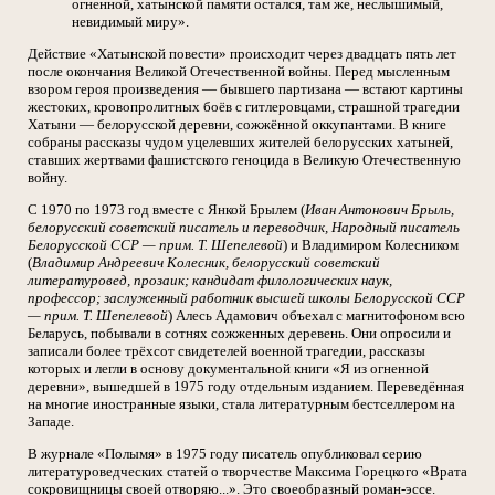
огненной, хатынской памяти остался, там же, неслышимый,
невидимый миру».
Действие «Хатынской повести» происходит через двадцать пять лет
после окончания Великой Отечественной войны. Перед мысленным
взором героя произведения — бывшего партизана — встают картины
жестоких, кровопролитных боёв с гитлеровцами, страшной трагедии
Хатыни — белорусской деревни, сожжённой оккупантами. В книге
собраны рассказы чудом уцелевших жителей белорусских хатыней,
ставших жертвами фашистского геноцида в Великую Отечественную
войну.
С 1970 по 1973 год вместе с Янкой Брылем (
Иван Антонович Брыль,
белорусский советский писатель и переводчик, Народный писатель
Белорусской ССР — прим. Т. Шепелевой
) и Владимиром Колесником
(
Владимир Андреевич Колесник, белорусский советский
литературовед, прозаик; кандидат филологических наук,
профессор; заслуженный работник высшей школы Белорусской ССР
— прим. Т. Шепелевой
) Алесь Адамович объехал с магнитофоном всю
Беларусь, побывали в сотнях сожженных деревень. Они опросили и
записали более трёхсот свидетелей военной трагедии, рассказы
которых и легли в основу документальной книги «Я из огненной
деревни», вышедшей в 1975 году отдельным изданием. Переведённая
на многие иностранные языки, стала литературным бестселлером на
Западе.
В журнале «Полымя» в 1975 году писатель опубликовал серию
литературоведческих статей о творчестве Максима Горецкого «Врата
сокровищницы своей отворяю...». Это своеобразный роман-эссе.