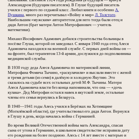
Александром (будущим писателем). В Глуше будущий писатель
учился с первого по седьмой класс. Любил книги и особенно
А.
Пушкина
, много раз перечитывал «Войну и мир»
Л. Толстого
.
Наибольшим «мужским» авторитетом для него тогда были отец и
дядя Антон (брат матери Антон Митрофанович — учитель
математики).
Михаил Иосифович Адамович добился строительства больницы в
посёлке Глуша, которой он заведовал. С января 1940 года отец Алеся
Адамовича находился на военной службе. С первых дней войны он —
на фронте, был терапевтом 13-й армии, дослужился до подполковника
медицинской службы.
В 1930 году деда Алеся Адамовича по материнской линии,
Митрофана Фомича Тычино, «раскулачили» и выслали вместе с женой
и тремя детьми (из семи) в далёкую и холодную Якутию. Это
сказалось на судьбе всех остальных детей М.Ф. Тычины. Матери
Алеся Адамовича власти без конца напоминали, что она — «дочь
кулака». Дед Митрофан остался навек в якутской земле, остальные
члены его семьи вернулись в Беларусь.
В 1940—1941 годы Алесь учился в Берёзках на Хотимщине
(Могилёвской области), где учительствовал его дядя Антон. Вернулся
в Глушу в день, когда началась война с Германией.
Во время Великой Отечественной войны мать Александра, спасая
сына от угона в Германию, в школьном свидетельстве исправила дату
его рождения на более позднюю. Алесь с 14 лет вместе с матерью и