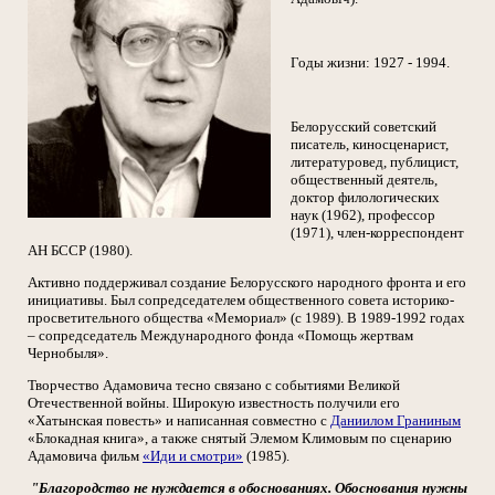
Годы жизни: 1927 - 1994.
Белорусский советский
писатель, киносценарист,
литературовед, публицист,
общественный деятель,
доктор филологических
наук (1962), профессор
(1971), член-корреспондент
АН БССР (1980).
Активно поддерживал создание Белорусского народного фронта и его
инициативы. Был сопредседателем общественного совета историко-
просветительного общества «Мемориал» (с 1989). В 1989-1992 годах
– сопредседатель Международного фонда «Помощь жертвам
Чернобыля».
Творчество Адамовича тесно связано с событиями Великой
Отечественной войны. Широкую известность получили его
«Хатынская повесть» и написанная совместно с
Даниилом Граниным
«Блокадная книга», а также снятый Элемом Климовым по сценарию
Адамовича фильм
«Иди и смотри»
(1985).
"Благородство не нуждается в обоснованиях. Обоснования нужны