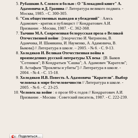
Рубашкин А.
Словом и болью : О "Блокадной книге" А.
Адамовича и Д. Гранина
// Литература великого подвига. -
Москва, 1985. - С. 300-305.
"Сок общественных выводов и убеждений"
: Алесь
Адамович - критик и публицист // Кондратович А.И.
Призвание. - Москва, 1987. - С. 362-368.
Тычино М.А.
Современная белорусская проза о Великой
Отечественной войне
: [творчество И. Чигринова, В.
Адамчика, И. Шамякина, И. Науменко, А. Адамовича, В.
Быкова] // Литература в школе. – 2005. - № 6. - С. 9-13.
Холодяков И.
Великая Отечественная война в
произведениях русской литературы XX века
: [В. Быков
"Сотников"; В Кондратьев "Сашка"; А. Адамович "Каратели";
В. Астафьев "Прокляты и убиты"] // Литература в школе. -
2004. - № 4. - С. 15-18.
Холодяков И.В.
Повесть А. Адамовича "Каратели". Выбор
человека в мире бесчеловечности
// Литература в школе. -
2005. - № 6. - С. 23-25.
Человек на войне
: о прозе 60-х годов // Кондратович А.И.
Призвание. - Москва : Советский писатель, 1987. - С. 222-239.
Поделиться…