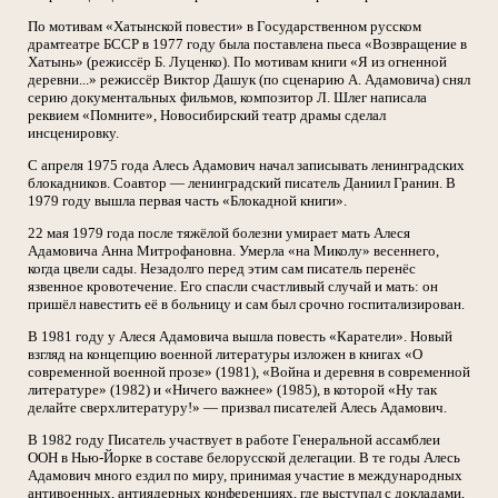
По мотивам «Хатынской повести» в Государственном русском
драмтеатре БССР в 1977 году была поставлена пьеса «Возвращение в
Хатынь» (режиссёр Б. Луценко). По мотивам книги «Я из огненной
деревни...» режиссёр Виктор Дашук (по сценарию А. Адамовича) снял
серию документальных фильмов, композитор Л. Шлег написала
реквием «Помните», Новосибирский театр драмы сделал
инсценировку.
С апреля 1975 года Алесь Адамович начал записывать ленинградских
блокадников. Соавтор — ленинградский писатель Даниил Гранин. В
1979 году вышла первая часть «Блокадной книги».
22 мая 1979 года после тяжёлой болезни умирает мать Алеся
Адамовича Анна Митрофановна. Умерла «на Миколу» весеннего,
когда цвели сады. Незадолго перед этим сам писатель перенёс
язвенное кровотечение. Его спасли счастливый случай и мать: он
пришёл навестить её в больницу и сам был срочно госпитализирован.
В 1981 году у Алеся Адамовича вышла повесть «Каратели». Новый
взгляд на концепцию военной литературы изложен в книгах «О
современной военной прозе» (1981), «Война и деревня в современной
литературе» (1982) и «Ничего важнее» (1985), в которой «Ну так
делайте сверхлитературу!» — призвал писателей Алесь Адамович.
В 1982 году Писатель участвует в работе Генеральной ассамблеи
ООН в Нью-Йорке в составе белорусской делегации. В те годы Алесь
Адамович много ездил по миру, принимая участие в международных
антивоенных, антиядерных конференциях, где выступал с докладами,