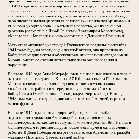
братом принимал участие в деятельности антифашистского подполья.
С 1943 года был связным в партизанском отряде, а потом и бойцом.
Эти события не просто оставили след в душе, но и подтолкнули позже
к созданию ряда блестящих художественных произведений. Из-под
пера писателя вышли дилогия «Партизаны» («Война под крышами» и
«Сыновья уходят в бой»), «Хатынская повесть», «Я из огненной
деревни» (совместно с Янкой Брылем и Владимиром Колесником),
«Каратели», «Блокадная книга» (совместно с Даниилом Граниным).
Мать стала активной участницей Глушанского подполья с сентября
1941 года: будучи заведующей местной аптеки, она привозила из
Бобруйска медикаменты и обеспечивала ими партизан отряда имени
Кирова, вместе со своими детьми выполняла разные задания и
поручения.
В начале 1943 года Анна Митрофановна с сыновьями «пошла в лес», в
партизанский отряд имени Кирова 37-й бригады имени Пархоменко
Минского соединения. Александр некоторое время выполнял
хозяйственные работы в лагере, позже участвовал в боях в
Бобруйском и Октябрьском районах, видел смерть в лицо. В конце
1943 года часть отряда соединилась с Советской Армией, перешла
линию фронта.
В начале 1944 года по командировке Центрального штаба
партизанского движения Александр был направлен в город
Лениногорск на Алтае, где в эвакуации жила его родная тётя. Учился в
Лениногорском горно-металлургическом техникуме и одновременно
работал. И День Победы он встретил там. Алесь Адамович награждён
медалью «Партизану Отечественной войны».