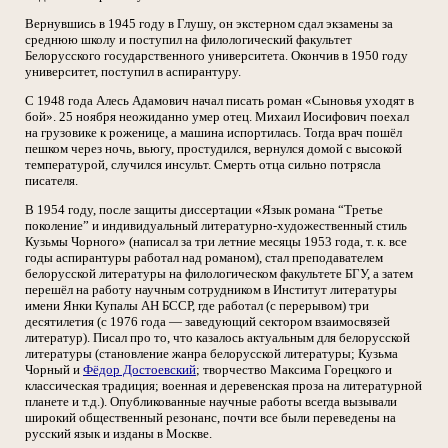
Вернувшись в 1945 году в Глушу, он экстерном сдал экзамены за
среднюю школу и поступил на филологический факультет
Белорусского государственного университета. Окончив в 1950 году
университет, поступил в аспирантуру.
С 1948 года Алесь Адамович начал писать роман «Сыновья уходят в
бой». 25 ноября неожиданно умер отец. Михаил Иосифович поехал
на грузовике к роженице, а машина испортилась. Тогда врач пошёл
пешком через ночь, вьюгу, простудился, вернулся домой с высокой
температурой, случился инсульт. Смерть отца сильно потрясла
писателя.
В 1954 году, после защиты диссертации «Язык романа “Третье
поколение” и индивидуальный литературно-художественный стиль
Кузьмы Чорного» (написал за три летние месяцы 1953 года, т. к. все
годы аспирантуры работал над романом), стал преподавателем
белорусской литературы на филологическом факультете БГУ, а затем
перешёл на работу научным сотрудником в Институт литературы
имени Янки Купалы АН БССР, где работал (с перерывом) три
десятилетия (с 1976 года — заведующий сектором взаимосвязей
литератур). Писал про то, что казалось актуальным для белорусской
литературы (становление жанра белорусской литературы; Кузьма
Чорный и
Фёдор Достоевский
; творчество Максима Горецкого и
классическая традиция; военная и деревенская проза на литературной
планете и т.д.). Опубликованные научные работы всегда вызывали
широкий общественный резонанс, почти все были переведены на
русский язык и изданы в Москве.