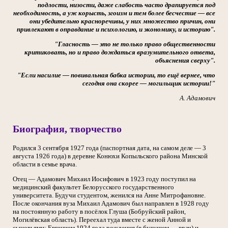
подлости, низости, даже слабость часто драпируется под
необходимость, а уж корысть, эгоизм и тем более бесчестие
—
все
они убедительно красноречивы, у них множество причин, они
привлекают в оправдание и психологию, и экономику, и историю".
"Гласность — это не только право общественности
критиковать, но и право дождаться вразумительного ответа,
объяснения сверху".
"Если насилие — повивальная бабка истории, то ещё вернее, что
сегодня она скорее — могильщик истории!"
А. Адамович
Биография, творчество
Родился 3 сентября 1927 года (паспортная дата, на самом деле — 3
августа 1926 года) в деревне Конюхи Копыльского района Минской
области в семье врача.
Отец — Адамович Михаил Иосифович в 1923 году поступил на
медицинский факультет Белорусского государственного
университета. Будучи студентом, женился на Анне Митрофановне.
После окончания вуза Михаил Адамович был направлен в 1928 году
на постоянную работу в посёлок Глуша (Бобруйский район,
Могилёвская область). Переехал туда вместе с женой Анной и
сыновьями: Евгением 1924 года рождения (в будущем — врач) и