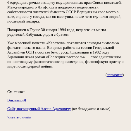
Федерации с речью в защиту имущественных прав Союза писателей,
Международного Литфонда в поддержку неделимости
собственности писателей бывшего СССР. Вернулся на своё место в
зале, спросил у соседа, как он выступил, после чего случился второй,
последний инфаркт.
Похоронен в Глуше 30 января 1994 года, недалеко от могил
родителей, бабушки, рядом с братом.
Уже в военной повести «Каратели» появляются эпизоды символико-
фантастического плана. Во время работы на сессии Генеральной
Ассамблеи ООН в составе белорусской делегации в 1982 году
Адамович начал роман «Последняя пастораль» — своё единственное
по-настоящему фантастическое произведение, философскую притчу о
мире после ядерной войны.
(
источник
)
См. также:
ВикипедиЯ
Сайт, посвященный Алесю Адамовичу
(
на белорусском языке
)
Читать онлайн