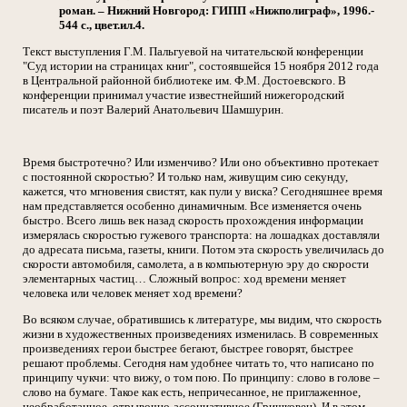
роман. – Нижний Новгород: ГИПП «Нижполиграф», 1996.-
544 с., цвет.ил.4.
Текст выступления Г.М. Пальгуевой на читательской конференции
"Суд истории на страницах книг", состоявшейся 15 ноября 2012 года
в Центральной районной библиотеке им. Ф.М. Достоевского. В
конференции принимал участие известнейший нижегородский
писатель и поэт Валерий Анатольевич Шамшурин.
Время быстротечно? Или изменчиво? Или оно объективно протекает
с постоянной скоростью? И только нам, живущим сию секунду,
кажется, что мгновения свистят, как пули у виска? Сегодняшнее время
нам представляется особенно динамичным. Все изменяется очень
быстро. Всего лишь век назад скорость прохождения информации
измерялась скоростью гужевого транспорта: на лошадках доставляли
до адресата письма, газеты, книги. Потом эта скорость увеличилась до
скорости автомобиля, самолета, а в компьютерную эру до скорости
элементарных частиц… Сложный вопрос: ход времени меняет
человека или человек меняет ход времени?
Во всяком случае, обратившись к литературе, мы видим, что скорость
жизни в художественных произведениях изменилась. В современных
произведениях герои быстрее бегают, быстрее говорят, быстрее
решают проблемы. Сегодня нам удобнее читать то, что написано по
принципу чукчи: что вижу, о том пою. По принципу: слово в голове –
слово на бумаге. Такое как есть, непричесанное, не приглаженное,
необработанное, отрывочно-ассоциативное (Гришковец). И в этом