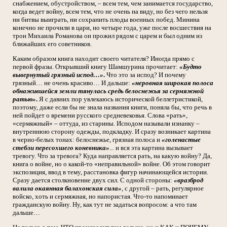
снабжением, обустройством, – всем тем, чем занимается государство,
когда ведет войну, всем тем, что не очень на виду, но без чего нельзя
ни битвы выиграть, ни сохранить плоды военных побед. Минина
конечно не прочили в цари, но четыре года, уже после восшествия на
трон Михаила Романова он прожил рядом с царем и был одним из
ближайших его советников.
Каким образом книга находит своего читателя? Иногда прямо с
первой фразы. Открывший книгу Шамшурина прочитает:
«Будто
вывернутый грязный испод…»
.
Что это за испод? И почему
грязный… не очень красиво… И дальше:
«неровная широкая полоса
обнажившейся земли тянулась средь белоснежья за сермяжной
ратью»
.
Я с давних пор увлекаюсь исторической беллетристикой,
поэтому, даже если бы не знала названия книги, поняла бы, что речь в
ней пойдет о времени русского средневековья. Слова «рать»,
«сермяжный» – оттуда, из старины. Исподом называли изнанку –
внутреннюю сторону одежды, подкладку. И сразу возникает картина
в черно-белых тонах: белоснежье, грязная полоса и
«голенастые
стебли пересохшего коневника»
...
и вся эта картина вызывает
тревогу. Что за тревога? Куда направляется рать, на какую войну? Да,
книга о войне, но о какой-то «неправильной» войне. Об этом говорит
экспозиция, ввод в тему, расстановка фигур начинающейся истории.
Сразу дается столкновение двух сил. С одной стороны:
«вразброд
валила окаянная балахонская сила»
, с другой – рать, регулярное
войско, хоть и сермяжная, но напористая. Что-то напоминает
гражданскую войну. Ну, как тут не задаться вопросом: а что там
дальше…