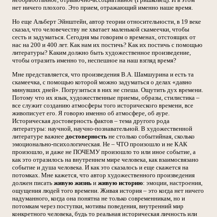
нет ничего плохого. Это прием, отражающий именно наше время.
Но еще Альберт Эйнштейн, автор теории относительности, в 19 веке
сказал, что человечеству не хватает маленькой скамеечки, чтобы
сесть и задуматься. Сегодня мы говорим о временах, отстоящих от
нас на 200 и 400 лет. Как нам их постичь? Как их постичь с помощью
литературы? Каким должно быть художественное произведение,
чтобы отразить именно то, неспешное на наш взгляд время?
Мне представляется, что произведения В.А. Шамшурина и есть та
скамеечка, с помощью которой можно задуматься о делах «давно
минувших дней». Погрузиться в них не спеша. Ощутить дух времени.
Потому что их язык, художественные приемы, образы, стилистика –
все служит созданию атмосферы того исторического времени, все
живописует его. Я говорю именно об атмосфере, об ауре.
Историческая достоверность фактов – тема другого рода
литературы: научной, научно-познавательной. В художественной
литературе важнее
достоверность
не столько событийная, сколько
эмоционально-психологическая. Не – ЧТО произошло и не КАК
произошло, и даже не ПОЧЕМУ произошло то или иное событие, а
как это отразилось на внутреннем мире человека, как взаимосвязано
событие и душа человека. И как это сказалось и еще скажется на
потомках. Мне кажется, что автор художественного произведения
должен писать
живую жизнь
и
живую историю
: эмоции, настроения,
ощущения людей того времени. Живая история – это когда нет ничего
надуманного, когда она понятна не только современникам, но и
потомкам через поступки, мотивы поведения, внутренний мир
конкретного человека, будь то реальная историческая личность или