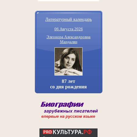
Литературный календарь
06 Августа 2026
Элеонора Александровна
Мандалян
87 лет
со дня рождения