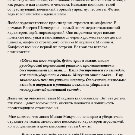
как родного или знакомого человека. Невольно возникает такой
сочувствующий, печальный, горький упрек: ну, что же ты, Фотин,
ведь говорили тебе – одевай шлем.
Любое художественное произведение строится на конфликте. В
романах Валерия Шамшурина – целый конгломерат столкновений
характеров, идей, мировоззрений. Они выражены через вполне
понятные поступки и запоминаются через художественные детали.
Скажем, конфликт стрелецкого сотника Микулина с Мининым.
Конфликт возник с первой же встречи. Вот как эта встреча
описывается:
«Обочь от него твердо, будто врос в землю, стоял
русобородый коренастый ратник с пронзительными,
бесстрашными глазами. … Взгляд встретился со взглядом,
как сталь ударилась о сталь. Микулин отвел глаза… Ему
захотелось чем-то унизить жертву. Он сызнова, тяжелым
взглядом вперился в ратника и сызнова ударился о
несокрушимый ответный взгляд».
Далее автор описывает глаза Микулина как бесовские. Вот эта деталь,
эти глаза – дают возможность оценить личности и понять суть
происходящего столкновения.
Мне кажется, что линия Минин-Микулин очень ярко и убедительно
отражает не только личностное несходство характеров персонажей,
но и социальные и даже классовые черты Смуты.
«Выше черного люда ставил себя Микулин при жизни, лег