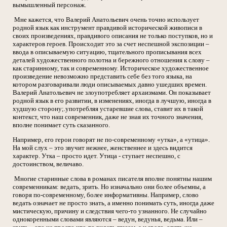
вымышленный персонаж.
Мне кажется, что Валерий Анатольевич очень точно использует
родной язык как инструмент правдивой исторической живописи в
своих произведениях, правдивого описания не только поступков, но и
характеров героев. Происходит это за счет неспешной экспозиции –
ввода в описываемую ситуацию, тщательного прописывания всех
деталей художественного полотна и бережного отношения к слову –
как старинному, так и современному. Историческое художественное
произведение невозможно представить себе без того языка, на
котором разговаривали люди описываемых давно ушедших времен.
Валерий Анатольевич не злоупотребляет архаизмами. Он показывает
родной язык в его развитии, в изменениях, иногда в лучшую, иногда в
худшую сторону;.употребляя устаревшие слова, ставит их в такой
контекст, что наш современник, даже не зная их точного значения,
вполне понимает суть сказанного.
Например, его герои говорят не по-современному «утка», а «утица».
На мой слух – это звучит нежнее, женственнее и здесь видится
характер. Утка – просто идет. Утица - ступает неспешно, с
достоинством, величаво.
Многие старинные слова в романах писателя вполне понятны нашим
современникам: ведать, зрить. Но изначально они более объемны, а
говоря по-современному, более информативны. Например, слово
ведать означает не просто знать, а именно понимать суть, иногда даже
мистическую, причину и следствия чего-то узнанного. Не случайно
однокоренными словами являются – ведун, ведунья, ведьма. Или –