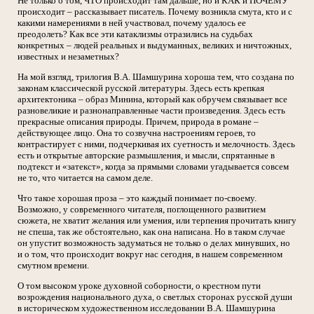
Не только о том, ЧТО происходит там дальше, но и КАК и ПОЧЕМУ
происходит – рассказывает писатель. Почему возникла смута, кто и с
какими намерениями в ней участвовал, почему удалось ее
преодолеть? Как все эти катаклизмы отразились на судьбах
конкретных – людей реальных и выдуманных, великих и ничтожных,
известных и незаметных?
На мой взгляд, трилогия В.А. Шамшурина хороша тем, что создана по
законам классической русской литературы. Здесь есть крепкая
архитектоника – образ Минина, который как обручем связывает все
разновеликие и разнонаправленные части произведения. Здесь есть
прекрасные описания природы. Причем, природа в романе –
действующее лицо. Она то созвучна настроениям героев, то
контрастирует с ними, подчеркивая их суетность и мелочность. Здесь
есть и открытые авторские размышления, и мысли, спрятанные в
подтекст и «затекст», когда за прямыми словами угадывается совсем
не то, что читается на самом деле.
Что такое хорошая проза – это каждый понимает по-своему.
Возможно, у современного читателя, поглощенного развитием
сюжета, не хватит желания или умения, или терпения прочитать книгу
не спеша, так же обстоятельно, как она написана. Но в таком случае
он упустит возможность задуматься не только о делах минувших, но
и о том, что происходит вокруг нас сегодня, в нашем современном
смутном времени.
О том высоком уроке духовной соборности, о крестном пути
возрождения национального духа, о светлых сторонах русской души
в историческом художественном исследовании В.А. Шамшурина