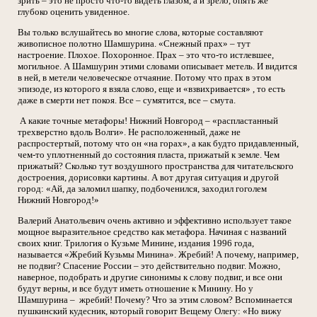
зрить – это не просто что-то видеть глазом, а и зрело, опять же
глубоко оценить увиденное.
Вы только вслушайтесь во многие слова, которые составляют
живописное полотно Шамшурина. «Снежный прах» – тут
настроение. Плохое. Похоронное. Прах – это что-то истлевшее,
могильное. А Шамшурин этими словами описывает метель. И видится
в ней, в метели человеческое отчаяние. Потому что прах в этом
эпизоде, из которого я взяла слово, еще и «взвихривается» , то есть
даже в смерти нет покоя. Все – сумятится, все – смута.
А какие точные метафоры! Нижний Новгород – «распластанный
трехверстно вдоль Волги». Не расположенный, даже не
распростертый, потому что он «на горах», а как будто придавленный,
чем-то уплотненный до состояния пласта, прижатый к земле. Чем
прижатый? Сколько тут воздушного пространства для читательского
достроения, дорисовки картины. А вот другая ситуация и другой
город: «Ай, да заломил шапку, подбоченился, заходил гоголем
Нижний Новгород!»
Валерий Анатольевич очень активно и эффективно использует такое
мощное выразительное средство как метафора. Начиная с названий
своих книг. Трилогия о Кузьме Минине, издания 1996 года,
называется «Жребий Кузьмы Минина». Жребий! А почему, например,
не подвиг? Спасение России – это действительно подвиг. Можно,
наверное, подобрать и другие синонимы к слову подвиг, и все они
будут верны, и все будут иметь отношение к Минину. Но у
Шамшурина – жребий! Почему? Что за этим словом? Вспоминается
пушкинский кудесник, который говорит Вещему Олегу: «Но вижу