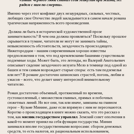
рядом с ним по смерти»
.
Именно через этот конфликт двух незаурядных, сильных, честных,
любящих свое Отечество людей закладывается в самом начале романа
трагическая напряженность всего произведения.
Должна ли быть в исторической художественной прозе
занимательность? В чем она должна проявляться? Поскольку прошлое
скрывается в тумане, читателя не могут не занимать тайны,
невыясненность обстоятельств, загадочность происходящего.
Нижегородцам – нашим современникам хорошо известны
предположения о том, что под кремлевскими башнями существовали
подземные ходы. Может быть, это легенды, но Валерий Анатольевич
описывает сидение загадочного иезуита Мело в темнице под одной из
башен и тем самым возрождает старые споры: есть там подземелья
или нет? В романе достаточно шпионских страстей, погонь, любви и
ужасов – всего, что делает книгу интересной внимательному
читателю.
Роман достаточно объемный, протяженный по времени,
густонаселенный, с множеством главных, прямых и побочных
сюжетных линий. Но все они, так или иначе, завязаны на главном
герое – Кузьме Минине, даже если впрямую с ним не пересекаются.
Коротко о происходящем в книге можно сказать, что это рассказ о
том, как
мясник государством управлял
. Земский совет ополчения в
какой-то момент принял на себя функции государства. Минин
занимался вполне государственными вопросами: сбором денежных
средств, то есть налогов, их рациональным использованием,