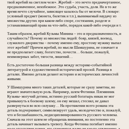
твой жребий на светлом челе». Жребий – это нечто предначертанное,
предназначенное, неизбежное. Это судьба, участь, доля. Но в то же
время нечто случайное, зависящее казалось бы от мелочи. В словаре:
условный предмет (монета, билетик и т.п.), вынимаемый наудачу из
множества других при каком-либо споре, состязании, разделе и
устанавливающий права на что-либо, порядок какой-либо очереди и т.
Таким образом, жребий Кузьмы Минина – это и предназначенность, и
случайность? Почему из множества людей: бояр, князей, воевод,
служилого дворянства – почему именно ему, простому мужику выпал
этот жребий? Причем жребий, по мысли Шамшурина, не означает и
не предполагает славу, богатство, почести… больше, пожалуй,
неимоверных забот, тягости, лишений…
Есть достаточно большая разница между историко-событийной
литературой и художественной исторической прозой. Разница в
деталях. Именно детали делают историю и исторических личностей
живыми.
У Шамшурина много таких деталей, которые не сразу заметны, но
играют значительную роль. Например, шлем Фотинки. Племянник
Кузьмы- могучий детина, истинно русский богатырь никак не мог
привыкнуть к боевому шлему, он ему мешал, стеснял, не давал
развернуться во всю силушку… На протяжении всего романа эта
деталь подчеркивает, символизирует удаль, молодечество и, пожалуй,
что и бесшабашность, недисциплинированность русского человека.
Сначала на этот шлем не обращаешь внимания, но постепенно эта
деталь начинает вызывать тревогу. Когда Фотинка погибает именно
из-за отсутствия шлема, его становится жалко не как-то отвлеченно, а