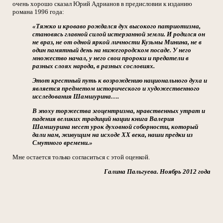
очень хорошо сказал Юрий Адрианов в предисловии к изданию
романа 1996 года:
«Тяжко и кроваво рождался дух высокого патриотизма,
становясь главной силой истерзанной земли. И родился он
не враз, не от одной яркой личности Кузьмы Минина, не в
один памятный день на нижегородском посаде. У него
множество начал, у него свои пророки и предатели в
разных слоях народа, в разных сословиях.
Этот крестный путь к возрождению национального духа и
является предметом исторического и художественного
исследования Шамшурина….
В эпоху торжества эгоцентризма, нравственных утрат и
падения великих традиций нации книга Валерия
Шамшурина несет урок духовной соборности, который
дали нам, живущим на исходе XX века, наши предки из
Смутного времени.»
Мне остается только согласиться с этой оценкой.
Галина Пальгуева. Ноябрь 2012 года