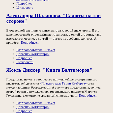
Подробнее
Цитировать
Александра Шалашова. "Салюты на той
стороне"
В очередной раз пишу о книге, автора которой знаю лично. И это,
конечно, создаёт определённые трудности: с одной стороны, надо
высказаться честно, с другой — ругать не особенно хочется. А
придётся.
Подробнее...
Блог пользователя - litsovet
Добавить комментарий
Подробнее
Цитировать
Жоэль Диккер. "Книга Балтиморов"
Продолжаю изучать творчество популярнейшего современного
писателя, чей детектив
«Правда о деле Гарри Квеберта»
стал
международным бестселлером. А это — его продолжение, точнее,
второй роман о похождениях американского писателя Маркуса
Гольдмана, сюжетно не связанный с предыдущим.
Подробнее...
Блог пользователя - litsovet
Добавить комментарий
Подробнее