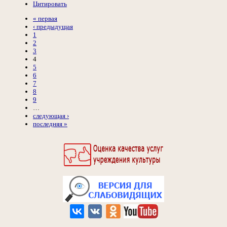
Цитировать
« первая
‹ предыдущая
1
2
3
4
5
6
7
8
9
…
следующая ›
последняя »