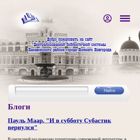
Блоги
Пауль Маар. "И в субботу Субастик
вернулся"
В очередной раз покидаю территорию современной литературы, в