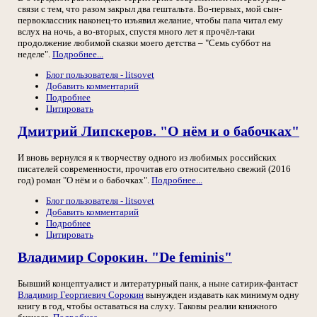
связи с тем, что разом закрыл два гештальта. Во-первых, мой сын-
первоклассник наконец-то изъявил желание, чтобы папа читал ему
вслух на ночь, а во-вторых, спустя много лет я прочёл-таки
продолжение любимой сказки моего детства – "Семь суббот на
неделе".
Подробнее...
Блог пользователя - litsovet
Добавить комментарий
Подробнее
Цитировать
Дмитрий Липскеров. "О нём и о бабочках"
И вновь вернулся я к творчеству одного из любимых российских
писателей современности, прочитав его относительно свежий (2016
год) роман "О нём и о бабочках".
Подробнее...
Блог пользователя - litsovet
Добавить комментарий
Подробнее
Цитировать
Владимир Сорокин. "De feminis"
Бывший концептуалист и литературный панк, а ныне сатирик-фантаст
Владимир Георгиевич Сорокин
вынужден издавать как минимум одну
книгу в год, чтобы оставаться на слуху. Таковы реалии книжного