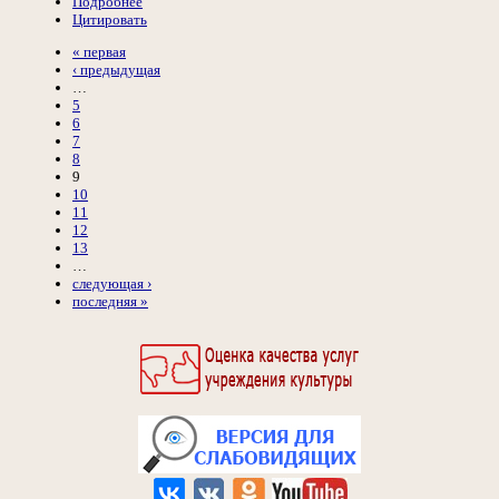
Подробнее
Цитировать
« первая
‹ предыдущая
…
5
6
7
8
9
10
11
12
13
…
следующая ›
последняя »