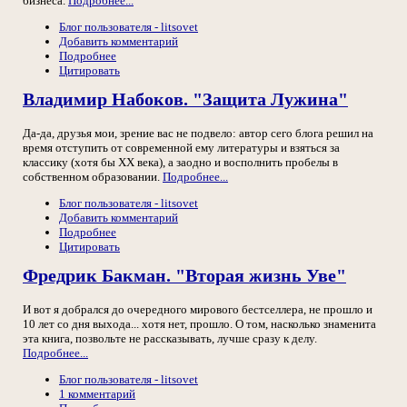
бизнеса.
Подробнее...
Блог пользователя - litsovet
Добавить комментарий
Подробнее
Цитировать
Владимир Набоков. "Защита Лужина"
Да-да, друзья мои, зрение вас не подвело: автор сего блога решил на
время отступить от современной ему литературы и взяться за
классику (хотя бы XX века), а заодно и восполнить пробелы в
собственном образовании.
Подробнее...
Блог пользователя - litsovet
Добавить комментарий
Подробнее
Цитировать
Фредрик Бакман. "Вторая жизнь Уве"
И вот я добрался до очередного мирового бестселлера, не прошло и
10 лет со дня выхода... хотя нет, прошло. О том, насколько знаменита
эта книга, позвольте не рассказывать, лучше сразу к делу.
Подробнее...
Блог пользователя - litsovet
1 комментарий