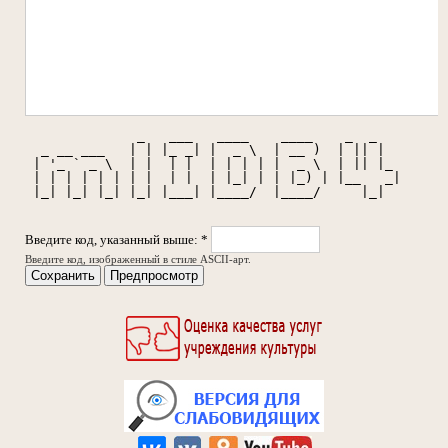
              _   ___   ____    ____    _  _   
  _ __ ___   | | |_ _| |  _ \  | __ )  | || |  
 | '_ ` _ \  | |  | |  | | | | |  _ \  | || |_ 
 | | | | | | | |  | |  | |_| | | |_) | |__   _|
 |_| |_| |_| |_| |___| |____/  |____/     |_|  
Введите код, указанный выше:
*
Введите код, изображенный в стиле ASCII-арт.