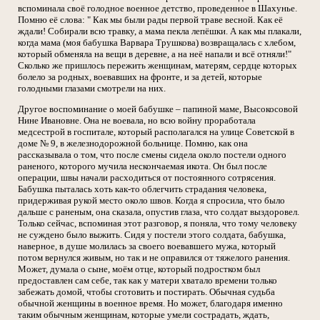
вспоминала своё голодное военное детство, проведенное в Шахунье.
Помню её слова: " Как мы были рады первой траве весной. Как её
ждали! Собирали всю травку, а мама пекла лепёшки. А как мы плакали,
когда мама (моя бабушка Варвара Трушкова) возвращалась с хлебом,
который обменяла на вещи в деревне, а на неё напали и всё отняли!"
Сколько же пришлось пережить женщинам, матерям, сердце которых
болело за родных, воевавших на фронте, и за детей, которые
голодными глазами смотрели на них.
Другое воспоминание о моей бабушке – папиной маме, Высокосовой
Нине Ивановне. Она не воевала, но всю войну проработала
медсестрой в госпитале, который располагался на улице Советской в
доме № 9, в железнодорожной больнице. Помню, как она
рассказывала о том, что после смены сидела около постели одного
раненого, которого мучила нескончаемая икота. Он был после
операции, швы начали расходиться от постоянного сотрясения.
Бабушка пыталась хоть как-то облегчить страдания человека,
придерживая рукой место около швов. Когда я спросила, что было
дальше с раненым, она сказала, опустив глаза, что солдат выздоровел.
Только сейчас, вспоминая этот разговор, я поняла, что тому человеку
не суждено было выжить. Сидя у постели этого солдата, бабушка,
наверное, в душе молилась за своего воевавшего мужа, который
потом вернулся живым, но так и не оправился от тяжелого ранения.
Может, думала о сыне, моём отце, который подростком был
предоставлен сам себе, так как у матери хватало времени только
забежать домой, чтобы сготовить и постирать. Обычная судьба
обычной женщины в военное время. Но может, благодаря именно
таким обычным женщинам, которые умели сострадать, ждать,