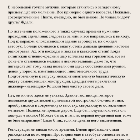
В небольшой группе мужчин, которые стянулись к загадочному
призыву, царило молчание. Все примерно одного возраста, Пожилые,
сосредоточенные. Никто, очевидно, не был знаком. Не узнавали друг
друга? Ждали.
По истечении положенного в таких случаях времени мужчина-
проводник сделал знак следовать за ним, и все направились к выходу.
Под козырьком, опоясывающим здание аэропорта, их ожидал
автобус. Солнце клонилось к закату, степь дышала дневным настоем
разнотравья. Ах, эти восходы и закаты в казахской степи! Когда
гигантский огненно-красный шар всплывал над горизонтом, все на
фоне его становилось мелким и незначительным, даже то, что
пятьдесят лет тому назад возвели они здесь собственными руками,
ценой упорного, изматывающего, многомесячного труда.
Подготовленную к запуску межконтинентальную баллистическую
ракету самоновейшей конструкции. Двадцатичетырехлетний
инженер-«наземщик» Кошкин был мастер своего дела.
Нет, он ничего здесь не узнавал. Здание гостиницы, которое
помнилось двухэтажной приземистой постройкой блочного типа,
преобразилось в современную высотку, сверкающую остекленным
металлом. Полвека не прошли даром. Еще бы, подумал он,
ведь они
шагнули в космос!
Может быть, и тот, их первый неудачный шаг тоже
не был напрасным? Было б так, если не цена за него заплаченная.
Регистрация не заняла много времени. Вновь прибывшие стали
расходиться по номерам. Проводник еще в автобусе оповестил их о
времени и месте завтрашнего сбора. Кошкин забрал свой чемоданчик