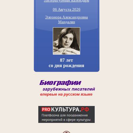
06 Августа 2026
Элеонора Александровна
Мандалян
87 лет
со дня рождения