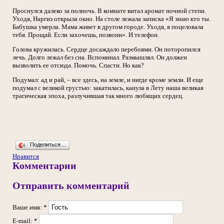
Проснулся далеко за полночь. В комнате витал аромат ночной степи.
Уходя, Наргиз открыла окно. На столе лежала записка «Я знаю кто ты.
Бабушка умерла. Мама живет в другом городе. Уходя, я поцеловала
тебя. Прощай. Если захочешь, позвони». И телефон.
Голова кружилась. Сердце досаждало перебоями. Он поторопился
лечь. Долго лежал без сна. Вспоминал. Размышлял. Он должен
вызволить ее отсюда. Помочь. Спасти. Но как?
Подумал: ад и рай, – все здесь, на земле, и нигде кроме земли. И еще
подумал с великой грустью: закатилась, канула в Лету наша великая
трагическая эпоха, разлучившая так много любящих сердец.
Поделиться…
Нравится
Комментарии
Отправить комментарий
Ваше имя:
*
E-mail:
*