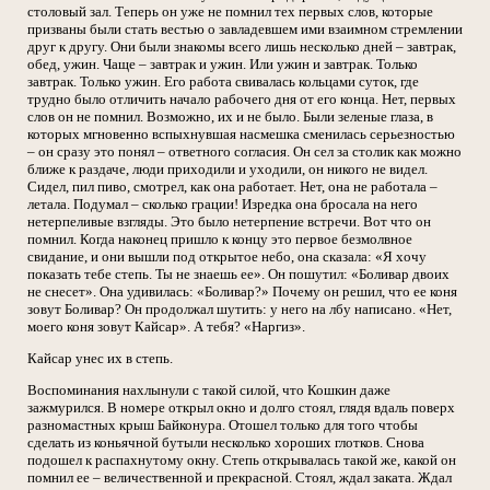
столовый зал. Теперь он уже не помнил тех первых слов, которые
призваны были стать вестью о завладевшем ими взаимном стремлении
друг к другу. Они были знакомы всего лишь несколько дней – завтрак,
обед, ужин. Чаще – завтрак и ужин. Или ужин и завтрак. Только
завтрак. Только ужин. Его работа свивалась кольцами суток, где
трудно было отличить начало рабочего дня от его конца. Нет, первых
слов он не помнил. Возможно, их и не было. Были зеленые глаза, в
которых мгновенно вспыхнувшая насмешка сменилась серьезностью
– он сразу это понял – ответного согласия. Он сел за столик как можно
ближе к раздаче, люди приходили и уходили, он никого не видел.
Сидел, пил пиво, смотрел, как она работает. Нет, она не работала –
летала. Подумал – сколько грации! Изредка она бросала на него
нетерпеливые взгляды. Это было нетерпение встречи. Вот что он
помнил. Когда наконец пришло к концу это первое безмолвное
свидание, и они вышли под открытое небо, она сказала: «Я хочу
показать тебе степь. Ты не знаешь ее». Он пошутил: «Боливар двоих
не снесет». Она удивилась: «Боливар?» Почему он решил, что ее коня
зовут Боливар? Он продолжал шутить: у него на лбу написано. «Нет,
моего коня зовут Кайсар». А тебя? «Наргиз».
Кайсар унес их в степь.
Воспоминания нахлынули с такой силой, что Кошкин даже
зажмурился. В номере открыл окно и долго стоял, глядя вдаль поверх
разномастных крыш Байконура. Отошел только для того чтобы
сделать из коньячной бутыли несколько хороших глотков. Снова
подошел к распахнутому окну. Степь открывалась такой же, какой он
помнил ее – величественной и прекрасной. Стоял, ждал заката. Ждал