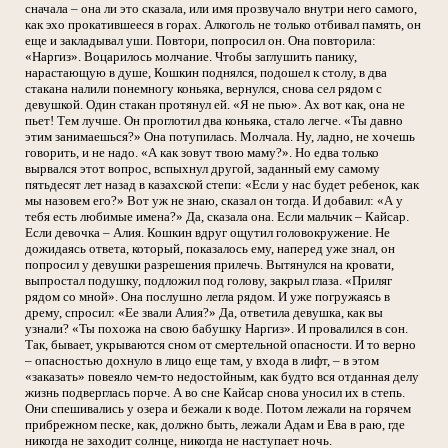
сначала – она ли это сказала, или имя прозвучало внутри него самого,
как эхо прокатившееся в горах. Алкоголь не только отбивал память, он
еще и закладывал уши. Повтори, попросил он. Она повторила:
«Наргиз». Воцарилось молчание. Чтобы заглушить панику,
нарастающую в душе, Кошкин поднялся, подошел к столу, в два
стакана налили понемногу коньяка, вернулся, снова сел рядом с
девушкой. Один стакан протянул ей. «Я не пью». Ах вот как, она не
пьет! Тем лучше. Он проглотил два коньяка, стало легче. «Ты давно
этим занимаешься?» Она потупилась. Молчала. Ну, ладно, не хочешь
говорить, и не надо. «А как зовут твою маму?». Но едва только
вырвался этот вопрос, вспыхнул другой, заданный ему самому
пятьдесят лет назад в казахской степи: «Если у нас будет ребенок, как
мы назовем его?» Вот уж не знаю, сказал он тогда. И добавил: «А у
тебя есть любимые имена?» Да, сказала она. Если мальчик – Кайсар.
Если девочка – Алия. Кошкин вдруг ощутил головокружение. Не
дожидаясь ответа, который, показалось ему, наперед уже знал, он
попросил у девушки разрешения прилечь. Вытянулся на кровати,
выпростал подушку, подложил под голову, закрыл глаза. «Приляг
рядом со мной». Она послушно легла рядом. И уже погружаясь в
дрему, спросил: «Ее звали Алия?» Да, ответила девушка, как вы
узнали? «Ты похожа на свою бабушку Наргиз». И провалился в сон.
Так, бывает, укрываются сном от смертельной опасности. И то верно
– опасностью дохнуло в лицо еще там, у входа в лифт, – в этом
«заказать» повеяло чем-то недостойным, как будто вся отданная делу
жизнь подверглась порче. А во сне Кайсар снова уносил их в степь.
Они спешивались у озера и бежали к воде. Потом лежали на горячем
прибрежном песке, как, должно быть, лежали Адам и Ева в раю, где
никогда не заходит солнце, никогда не наступает ночь.