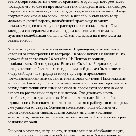
этого феерического, ни с чем не сравнимого зрелища, которое часто
посещало его во сне на протяжении этих пятидесяти лет, так быстро,
подумал он, промелькнувших перед его удивленными глазами. И еще
подумал:
все что было здесь – здесь и теперь.
А был здесь тогда
молодой русский парень, полюбивший красавицу-казашку, –
независимую, своевольную, страстную как степная орлица. Она
завладела его сердцем, а взамен отдала все, что может отдать
мужчине полюбившая женщина. Степь окрылила их и вознесла на
седьмое небо.
А потом случилось то что случилось. Чудовищная, величайшая в
истории ракетостроения катастрофа. Первый запуск «Изделия Р-16»
должен был состояться 24 октября. Из Центра торопили,
приближалась 45-я годовщина Великого Октября. Родина ждала
исторического события – в этот день над ней должен был вознестись
«ядерный щит». За тридцать минут до старта произошел
преждевременный запуск двигателей второй ступени. Нижележащие
топливные баки ступени первой взорвались, и в течение одиннадцати
секунд гигантский огненный вал смел на своем пути все что лежало
окрест на расстоянии полусотни метров. Сто двадцать шесть
погибших, сорок два раненых. Ирженер-лейтенант Кошкин был
одним из них. Его спасло то, что закончив свою работу, он в это время
уже удалялся от старта. Огненная волна всего лишь облизала его
своим слабеющим языком, сделав одежду на спине угольным
компрессом, смоченным парами азотной кислоты. Он упал и потерял
сознание от боли.
Очнулся в лазарете, когда с него, нашпигованного обезболивающим,
сдирали одежду вместе с кожей. Лежал на животе, боялся открыть