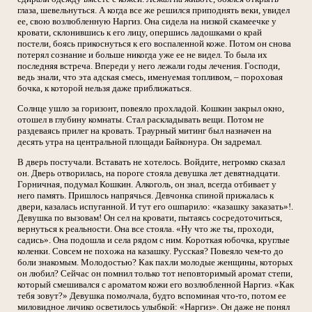
глаза, шевельнуться. А когда все же решился приподнять веки, увидел
ее, свою возлюбленную Наргиз. Она сидела на низкой скамеечке у
кровати, склонившись к его лицу, опершись ладошками о край
постели, боясь прикоснуться к его воспаленной коже. Потом он снова
потерял сознание и больше никогда уже ее не видел. То была их
последняя встреча. Впереди у него лежали годы лечения. Господи,
ведь знали, что эта адская смесь, именуемая топливом, – пороховая
бочка, к которой нельзя даже приближаться.
Солнце ушло за горизонт, повеяло прохладой. Кошкин закрыл окно,
отошел в глубину комнаты. Стал раскладывать вещи. Потом не
раздеваясь прилег на кровать. Траурный митинг был назначен на
десять утра на центральной площади Байконура. Он задремал.
В дверь постучали. Вставать не хотелось. Войдите, негромко сказал
он. Дверь отворилась, на пороге стояла девушка лет девятнадцати.
Горничная, подумал Кошкин. Алкоголь, он знал, всегда отбивает у
него память. Пришлось напрячься. Девчонка спиной прижалась к
двери, казалась испуганной. И тут его ошпарило: «казашку заказать»!.
Девушка по вызовам! Он сел на кровати, пытаясь сосредоточиться,
вернуться к реальности. Она все стояла. «Ну что же ты, проходи,
садись». Она подошла и села рядом с ним. Короткая юбочка, круглые
коленки. Совсем не похожа на казашку. Русская? Повеяло чем-то до
боли знакомым. Молодостью? Как пахли молодые женщины, которых
он любил? Сейчас он помнил только тот неповторимый аромат степи,
который смешивался с ароматом кожи его возлюбленной Наргиз. «Как
тебя зовут?» Девушка помолчала, будто вспоминая что-то, потом ее
миловидное личико осветилось улыбкой: «Наргиз». Он даже не понял