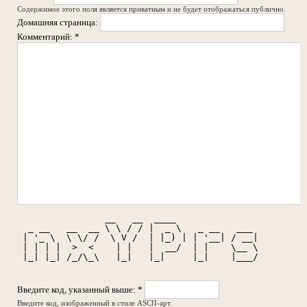
Содержимое этого поля является приватным и не будет отображаться публично.
Домашняя страница:
Комментарий:
*
                __   __  ____               
  _ __   __  __ \ \ / / |  _ \   _ __   ___ 
 | '_ \  \ \/ /  \ V /  | |_) | | '__| / __|
 | | | |  >  <    | |   |  __/  | |    \__ \
 |_| |_| /_/\_\   |_|   |_|     |_|    |___/
Введите код, указанный выше:
*
Введите код, изображенный в стиле ASCII-арт.