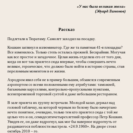
«У нас была великая эпоха»
(Эдуард Лимонов)
Рассказ
Подлетали к Тюратаму. Самолет заходил на посадку.
Кошкин заглянул в иллюминатор. Где же та памятная 41-я площадка?
Все изменилось. Только степь осталась прежней. Бескрайняя. Могучая
как все простое и загадочное. Целая жизнь отделяла его от того дня,
когда он вот так прилетел сюда впервые, чтобы совершить нечто
великое, героическое, что должно было войти в историю страны, став
переломным моментом в ее жизни.
Аэродром явил себя не в пример большим, обзавелся современным
аэропортом со всеми положенными ему атрибутами: таможней,
багажными каруселями, контрольно-пропускными пунктами,
всенепременной торговой суетой и даже небольшим рестораном.
В зале прилета их группу встречали. Молодой казах держал над
головой табличку, на которой черным по белому было начертано
нечто понятное, очевидно, только тем кто прилетел сюда с той же
целью что и он, семидесятичетырехлетний профессор Петр Кошкин.
Увидев ее, он даже вздрогнул, как мог бы наверное вздрогнуть от
раздавшегося поблизости выстрела. «24.9.1960». На дворе стоял
октябрь 2010 – го.