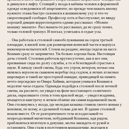
и двинулся к лифту. Стоящий у входа в кабины человек в форменной
одежде осведомился об апартаменте, но прежде чем нажать кнопку
нужного этажа быстро склонился к кошкинскому уху и что-то
скороговоркой сообщил. Профессор хоть и был глуховат, но ввиду
хорошей дикции корреспондента однако расслышал. «Можно
казашку заказать». Расслышать-то расслышал, да не сразу понял,
только головой тряхнул. И поехал, усмехаясь в седые усы.
… Она работала в столовой самообслуживания на сорок третьей
площадке, в жилой зоне для размещения воинской части и корпуса
инженеров-испытателей. Стояла на раздаче, иногда сидела на кассе.
Кошкин сразу ее заприметил. Уж больно хороша была. Настоящая
дочь степей. Столовая работала круглосуточно, как и все они,
призванные сюда по долгу службы, а то и безоглядной страстью к
науке. К началу своей смены, будь это утром, вечером, ночью она
являлась верхом на скаковом жеребце под седлом, в легких атласных
шароварах и такой же просторной накидке, приводящей на память
нечто персидское из Омара Хайяма, которым упивался Кошкин в
недолгие часы отдыха. Однажды подойдя к столовой после ночной
смены, на рассвете, он увидел на фоне восстающего солнечного
диска, окрасившего степь в тона красной меди, – увидел всадника,
мчащегося навстречу в легком облачке им самим вздымаемой пыли.
Они столкнулись у входа, где молодая казашка ставила своего конька у
коновязи, по всему, и сделанной только для нее. В здание столовой
вошли вместе. От ее разгоряченного тела исходил какой-то
непреодолимый магнетизм, побудивший Кошкина, идя рядом,
приблизиться вплотную к девушке, молча завладеть ее рукой и
остановить. Они стали в полутемном коридорчике, ведущем в