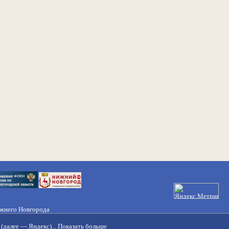
ижнего Новгорода
21-50-98, 221-88-82
(далее — Яндекс)...
Показать больше