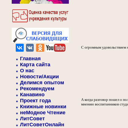
С огромным удовольствием н
Главная
Карта сайта
О нас
Новости/Акции
Делимся опытом
Рекомендуем
Канавино
А когда разговор пошел о п
Проект года
мнению воспитанников студии
Книжные новинки
неМодное Чтение
ЛитСовет
ЛитСоветОнлайн