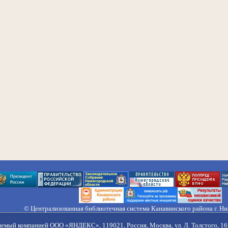
© Централизованная библиотечная система Канавинского района г. Н
603033, Россия, г. Н. Новгород, ул. Гороховецкая, 18А, Тел/факс (831) 2
Правила обработки персональных данных
яемый компанией ООО «ЯНДЕКС», 119021, Россия, Москва, ул. Л. Толстого, 16 