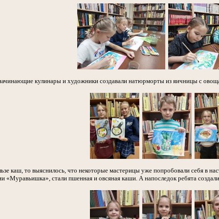
ачинающие кулинары и художники создавали натюрморты из яичницы с овощам
ользе каш, то выяснилось, что некоторые мастерицы уже попробовали себя в н
 «Муравьишка», стали пшенная и овсяная каши. А напоследок ребята создали к