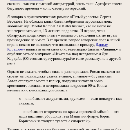
связано – так это с высокой литературой, опять-таки. Артефакт своего
безумного времени – но по-своему интересный.
Я говорю о приключенческом романе «Пятый уровень» Сергея
Веселова. На обложке книги были изображены персонажи моих
любимых игр: Mortal Kombat 3 и Killer Instinct, что не могло не
заинтересовать меня, 13-летнего подростка. И первое, что я
обнаружил, когда начал читать – никакого отношения к этим играм
произведение не имеет. В те времена вопрос авторских прав в нашей
стране никого не волновал, что позволило, к примеру,
Данилу
Корецкому
написать нелегальную новеллизацию фильма «Хищник» и
опубликовать её в журнале «Искатель» под псевдонимом Дэн
Кордейл. (Об этом литературном курьёзе тоже расскажу, но в другой
раз.)
Однако не сказать, чтобы я сильно разочаровался. Роман оказался по-
своему неплохим, даже увлекательным, а главное – брутальным.
Автор стартует с места в карьер, погружая читателя в мир
кромешного насилия, в котором жили подростки 90-х. Книга
начинается с классификации синяков:
«— они бывают аккуратными, круглыми — если попадут в глаз
снежком;
— они бывают оторочены по краям сиреневой каймой — это
когда школьная уборщица тетя Маша или физрук Борис
Борисович застанут в туалете с сигаретой;»
Теперь о сюжете: есть сын богатых родителей, который очень любит