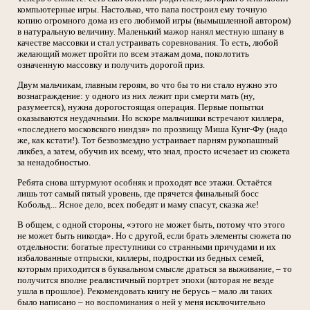
компьютерные игры. Настолько, что папа построил ему точную
копию огромного дома из его любимой игры (вымышленной автором)
в натуральную величину. Маленький мажор нанял местную шпану в
качестве массовки и стал устраивать соревнования. То есть, любой
желающий может пройти по всем этажам дома, поколотить
означенную массовку и получить дорогой приз.
Двум мальчикам, главным героям, во что бы то ни стало нужно это
вознаграждение: у одного из них лежит при смерти мать (ну,
разумеется), нужна дорогостоящая операция. Первые попытки
оказываются неудачными. Но вскоре мальчишки встречают киллера,
«последнего московского ниндзя» по прозвищу Миша Кунг-Фу (надо
же, как кстати!). Тот безвозмездно устраивает парням рукопашный
ликбез, а затем, обучив их всему, что знал, просто исчезает из сюжета
за ненадобностью.
Ребята снова штурмуют особняк и проходят все этажи. Остаётся
лишь тот самый пятый уровень, где прячется финальный босс
Кобольд... Ясное дело, всех победят и маму спасут, сказка же!
В общем, с одной стороны, «этого не может быть, потому что этого
не может быть никогда». Но с другой, если брать элементы сюжета по
отдельности: богатые преступники со странными причудами и их
избалованные отпрыски, киллеры, подростки из бедных семей,
которым приходится в буквальном смысле драться за выживание, – то
получится вполне реалистичный портрет эпохи (которая не везде
ушла в прошлое). Рекомендовать книгу не берусь – мало ли таких
было написано – но воспоминания о ней у меня исключительно