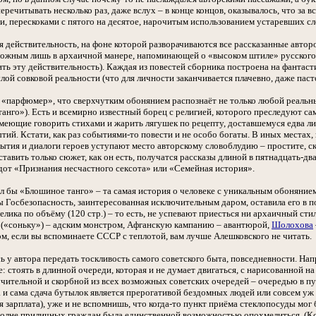
речитывать несколько раз, даже вслух – в конце концов, оказывалось, что з
, перескоками с пятого на десятое, нарочитым использованием устаревших сл
я действительность, на фоне которой разворачиваются все рассказанные авто
можным лишь в архаичной манере, напоминающей о «высоком штиле» русского к
сить эту действительность). Каждая из повестей сборника построена на фанта
ой совковой реальности (что для личности заканчивается плачевно, даже пас
й «парфюмер», что сверхчутким обонянием распознаёт не только любой реальны
анго»). Есть и всемирно известный борец с религией, которого преследуют са
умеющие говорить стихами и жарить лягушек по рецепту, доставшемуся едва ли
ий. Кстати, как раз событиями-то повести и не особо богаты. В иных местах, г
ытия и диалоги героев уступают место авторскому словоблудию – простите, ска
тавить только сюжет, как он есть, получатся рассказы длиной в пятнадцать-дв
от «Признания несчастного сексота» или «Семейная история».
л бы «Блошиное танго» – та самая история о человеке с уникальным обоняние
 Госбезопасность, заинтересованная исключительным даром, оставила его в пок
елика по объёму (120 стр.) – то есть, не успевают приесться ни архаичный ст
 («соньку») – адским монстром, Афганскую кампанию – авантюрой,
Шолохова
 если вы вспоминаете СССР с теплотой, вам лучше Алешковского не читать.
ь у автора передать тоскливость самого советского быта, повседневности. Напр
ое: стоять в длинной очереди, которая и не думает двигаться, с нарисованной 
мучительной и скорбной из всех возможных советских очередей – очередью в п
да и сама сдача бутылок является прерогативой бездомных людей или совсем уж
 зарплата), уже и не вспомнишь, что когда-то пункт приёма стеклопосуды мог б
полне приличных граждан была единственной возможностью опохмелиться. (К