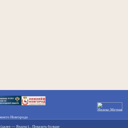
ижнего Новгорода
21-50-98, 221-88-82
(далее — Яндекс)...
Показать больше