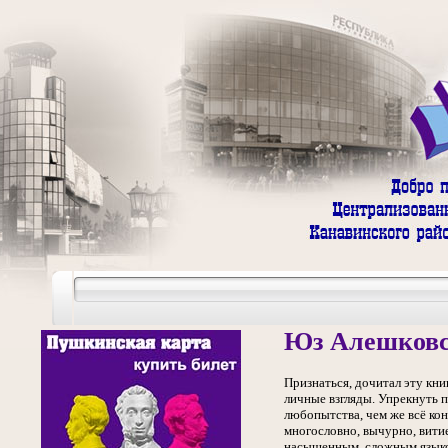
Юз Алешковск
Признаться, дочитал эту кни
личные взгляды. Упрекнуть п
любопытства, чем же всё кон
многословно, вычурно, вити
насыщенным, сложным языком