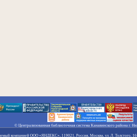
© Централизованная библиотечная система Канавинского района г. Н
603033, Россия, г. Н. Новгород, ул. Гороховецкая, 18А, Тел/факс (831) 2
Правила обработки персональных данных
яемый компанией ООО «ЯНДЕКС», 119021, Россия, Москва, ул. Л. Толстого, 16 