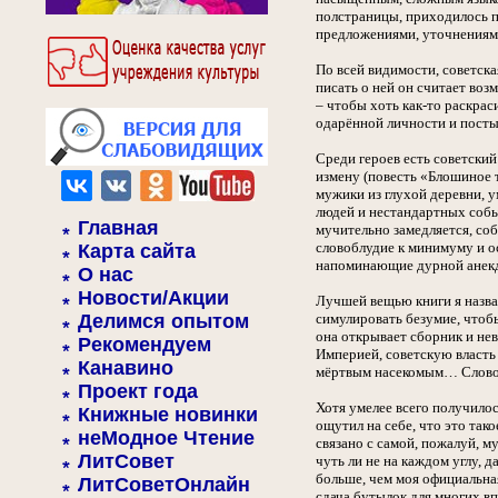
полстраницы, приходилось пе
предложениями, уточнениями
По всей видимости, советска
писать о ней он считает воз
– чтобы хоть как-то раскра
одарённой личности и постыл
Среди героев есть советски
измену (повесть «Блошиное т
мужики из глухой деревни, 
людей и нестандартных событ
Главная
мучительно замедляется, соб
словоблудие к минимуму и ос
Карта сайта
напоминающие дурной анекд
О нас
Новости/Акции
Лучшей вещью книги я назва
Делимся опытом
симулировать безумие, чтобы
она открывает сборник и нев
Рекомендуем
Империей, советскую власть
Канавино
мёртвым насекомым… Словом,
Проект года
Хотя умелее всего получилос
Книжные новинки
ощутил на себе, что это так
неМодное Чтение
связано с самой, пожалуй, 
ЛитСовет
чуть ли не на каждом углу, 
больше, чем моя официальная
ЛитСоветОнлайн
сдача бутылок для многих в