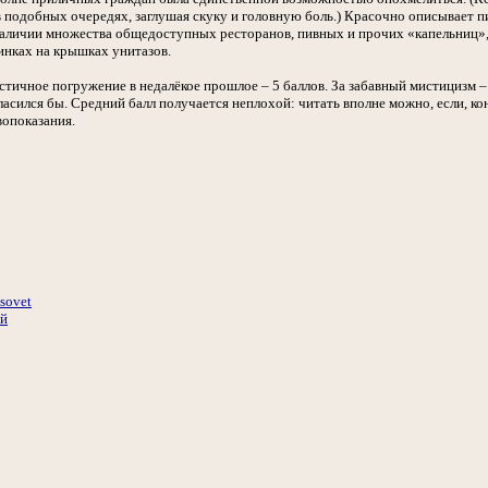
 в подобных очередях, заглушая скуку и головную боль.) Красочно описывает 
наличии множества общедоступных ресторанов, пивных и прочих «капельниц», 
бинках на крышках унитазов.
истичное погружение в недалёкое прошлое – 5 баллов. За забавный мистицизм – 
гласился бы. Средний балл получается неплохой: читать вполне можно, если, к
опоказания.
tsovet
ий