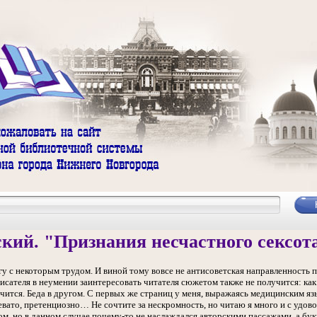
ий. "Признания несчастного сексота
гу с некоторым трудом. И виной тому вовсе не антисоветская направленность
исателя в неумении заинтересовать читателя сюжетом также не получится: как 
чится. Беда в другом. С первых же страниц у меня, выражаясь медицинским я
евато, претенциозно… Не сочтите за нескромность, но читаю я много и с удо
, но в данном случае почему-то не наслаждался авторскими пассажами, а бук