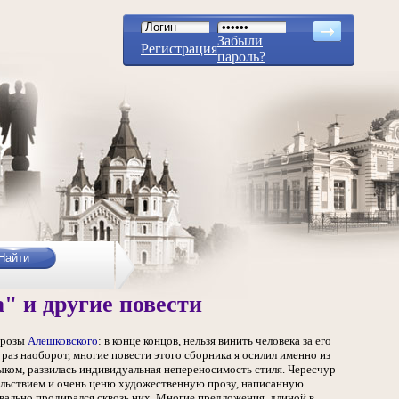
Забыли
Регистрация
пароль?
" и другие повести
 прозы
Алешковского
: в конце концов, нельзя винить человека за его
раз наоборот, многие повести этого сборника я осилил именно из
зыком, развилась индивидуальная непереносимость стиля. Чересчур
вольствием и очень ценю художественную прозу, написанную
вально продирался сквозь них. Многие предложения, длиной в