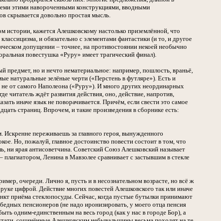
а всеми этими навороченными конструкциями, вводными
ов скрывается довольно простая мысль.
ром истории, кажется Алешковскому настолько приземлённой, что
лассицизма, и обязательно с элементами фантастики (и то, и другое
стическом допущении – точнее, на противостоянии некоей необычно
торальная повестушка «Руру» имеет трагический финал).
й предмет, но и нечто нематериальное: например, пошлость, враньё,
мые натуральные зелёные черти («Перстень в футляре»). Есть и
 не от самого Наполеона («Руру»). И много других неординарных
де читатель ждёт развития действия, оно, действие, напротив,
зать иначе язык не поворачивается. Причём, если свести это самое
адцать страниц. Впрочем, и такие произведения в сборнике есть:
м. Искренне переживаешь за главного героя, вынужденного
ое. Но, пожалуй, главное достоинство повести состоит в том, что
иль, ни ярая антисоветчина. Советский Союз Алешковский называет
– плагиатором, Ленина в Мавзолее сравнивает с застывшим в стекле
имер, очереди. Лично я, пусть и в несознательном возрасте, но всё ж
на руке цифрой. Действие многих повестей Алешковского так или иначе
ункт приёма стеклопосуды. Сейчас, когда пустые бутылки принимают
 бедных пенсионеров (не надо иронизировать, у моего отца пенсия
ыть одним-единственным на весь город (как у нас в городе Бор), а
стати, сочинённые Алешковским небывальщины весьма походят на те