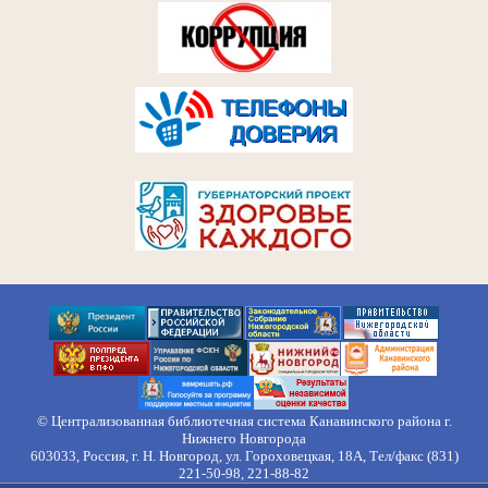
© Централизованная библиотечная система Канавинского района г.
Нижнего Новгорода
603033, Россия, г. Н. Новгород, ул. Гороховецкая, 18А, Тел/факс (831)
221-50-98, 221-88-82