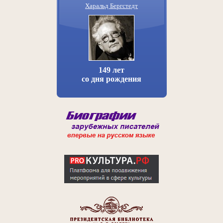
Харальд Бергстедт
149 лет
со дня рождения