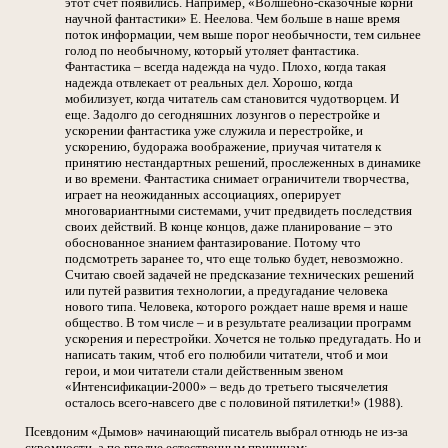
этот счет появились. Например, «Волшебно-сказочные корни
научной фантастики» Е. Неелова. Чем больше в наше время
поток информации, чем выше порог необычности, тем сильнее
голод по необычному, который утоляет фантастика.
Фантастика – всегда надежда на чудо. Плохо, когда такая
надежда отвлекает от реальных дел. Хорошо, когда
мобилизует, когда читатель сам становится чудотворцем. И
еще. Задолго до сегодняшних лозунгов о перестройке и
ускорении фантастика уже служила и перестройке, и
ускорению, будоража воображение, приучая читателя к
принятию нестандартных решений, прослеженных в динамике
и во времени. Фантастика снимает ограничители творчества,
играет на неожиданных ассоциациях, оперирует
многовариантными системами, учит предвидеть последствия
своих действий. В конце концов, даже планирование – это
обоснованное знанием фантазирование. Потому что
подсмотреть заранее то, что еще только будет, невозможно.
Считаю своей задачей не предсказание технических решений
или путей развития технологии, а предугадание человека
нового типа. Человека, которого рождает наше время и наше
общество. В том числе – и в результате реализации программ
ускорения и перестройки. Хочется не только предугадать. Но и
написать таким, чтоб его полюбили читатели, чтоб и мои
герои, и мои читатели стали действенным звеном
«Интенсификации-2000» – ведь до третьего тысячелетия
осталось всего-навсего две с половиной пятилетки!» (1988).
Псевдоним «Дымов» начинающий писатель выбрал отнюдь не из-за
скромности, а по вполне естественным причинам: