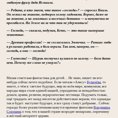
любимую фразу дяди Исмаила.
— Ребята, а кто знает, что такое «господа»? — спросил Наиль.
Он лежал на животе, подперев голову ладонями. Вернее, даже не
на животе, а на локотках и носочках ботинок — и ничуточки не
прогибался. На Земле ни за что так не удержаться!
— Господа, — сказала, подумав, Кето, — это такие вымершие
животные.
— Древняя профессия! — не согласилась Эммочка. — Раньше люди
в религиях работали, в бога верили. Так вот, наверно, он —
господь, а они — господа!
— Глупости! — Шурик постучал кулаком по шлему. — Бога давно
нет. Почему же слово не умерло?»
Милая советская фантастика для детей… Не знаю, пишет ли кто-
нибудь сейчас нечто подобное. Если читали «Алису»
Булычёва
, то
знаете, о чём я: светлое будущее, мир во всём мире, коммунизм, все
народы мира стали единой нацией, упразднены за ненадобностью
деньги, армии, религии, иерархические лестницы. Подумать только,
ещё тридцать лет назад писатели действительно верили, что однажды
так и будет: наступит будущее, и все сразу станут добрыми... Сейчас
гораздо более реалистичными кажутся мрачные фантазии
Владимира
Сорокина
о том, что в нашей стране возродят монархию, опричнину
и жёсткий авторитет церкви.