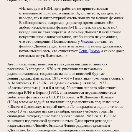
«На заводе и в НИИ, где я работал, не приветствовали
отвлечение от основного занятия. А, кроме того, как деловой
карьере, так и литературной очень почему-то мешала фамилия.
В «Ленпроекте», например, директор прямо заявил: «Не
люблю несклоняемых фамилий»! Впрочем, ни для кого мой
псевдоним не стал секретом. А почему Дымов? Я искал такое
искусственное словосочетание, чтобы никто не усомнился,
что это псевдоним. Позаимствовал у
Чехова
, считая, что
фамилии Дымов существовать не может. К моему удивлению,
потом выяснилось, что существует
Осип Дымов
, а сейчас даже
несколько штук Дымовых…»
Автор нескольких повестей и трех десятков фантастических
рассказов. В середине 1970-х гг. участвовал в нескольких
радиопостановках, созданных на основе повестей-буриме
ленинградских фантастов: 1975 – «Я – Галактика» (5-я глава в соавт. с
А. Балабухой), 1975-76 – «Седьмой океан» (1-я глава), 1977 –
«Зеленые стрелы» (1-я и 6-я главы). Участник первого областного
семинара КЛФ в Перми (1981), считающегося первым конвентом
любителей фантастики в СССР. По повести Ф. Дымова «Школа»
(1984) в том же году был поставлен радиоспектакль под названием
«Школа в Дыницах», который шел на Ленинградском радио в течение
около 10 лет каждое начало сентября, начало учебного года. На
свободные литературные хлеба ушел с начала 1985-го. С 1989-го
занимался издательской деятельностью. Одно время руководил
издательством «Лицей», бывшим Ленинградским отделением
«Детлита». Его произведения переводились на чешский, словацкий,