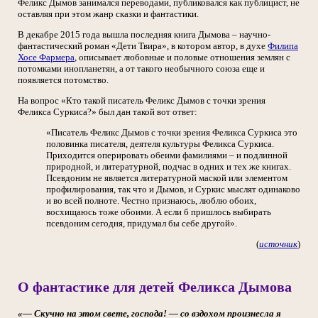
Феликс Дымов занимался переводами, публиковался как публицист, не
оставляя при этом жанр сказки и фантастики.
В декабре 2015 года вышла последняя книга Дымова – научно-
фантастический роман «Дети Твира», в котором автор, в духе
Филипа
Хосе Фармера
, описывает любовные и половые отношения землян с
потомками инопланетян, а от такого необычного союза еще и
появляется потомство.
На вопрос «Кто такой писатель Феликс Дымов с точки зрения
Феликса Суркиса?» был дан такой вот ответ:
«Писатель Феликс Дымов с точки зрения Феликса Суркиса это
половинка писателя, деятеля культуры Феликса Суркиса.
Приходится оперировать обеими фамилиями – и подлинной
природной, и литературной, подчас в одних и тех же книгах.
Псевдоним не является литературной маской или элементом
профилирования, так что и Дымов, и Суркис мыслят одинаково
и во всей полноте. Честно признаюсь, люблю обоих,
восхищаюсь тоже обоими. А если б пришлось выбирать
псевдоним сегодня, придумал бы себе другой».
(
источник
)
О фантастике для детей Феликса Дымова
«— Скучно на этом свете, господа! — со вздохом произнесла я