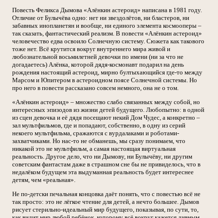
Повесть Феликса Дымова «Алёнкин астероид» написана в 1981 году.
Отличие от Булычёва одно: нет ни звездолётов, ни бластеров, ни
забавных инопланетян и вообще, ни единого элемента космооперы –
так сказать, фантастический реализм. В повести «Алёнкин астероид»
человечество едва освоило Солнечную систему. Сюжета как такового
тоже нет. Всё крутится вокруг внутреннего мира живой и
любознательной восьмилетней девочки по имени (ни за что не
догадаетесь) Алёнка, которой дядя-космонавт подарил на день
рождения настоящий астероид, мирно бултыхающийся где-то между
Марсом и Юпитером в астероидном поясе Солнечной системы. Но
про него в повести рассказано совсем немного, она не о том.
«Алёнкин астероид» – множество слабо связанных между собой, но
интересных эпизодов из жизни детей будущего. Любопытно: в одной
из сцен девочка и её дядя посещают некий Дом Чудес, а конкретно –
зал мультфильмов, где и попадают, собственно, в одну из серий
некоего мультфильма, сражаются с вурдалаками и роботами-
захватчиками. Но нас-то не обманешь, мы сразу понимаем, что
никакой это не мультфильм, а самая настоящая виртуальная
реальность. Другое дело, что ни Дымову, ни Булычёву, ни другим
советским фантастам даже в страшном сне бы не привиделось, что в
недалёком будущем эта выдуманная реальность будет интереснее
детям, чем «реальная».
Не по-детски печальная концовка даёт понять, что с повестью всё не
так просто: это не лёгкое чтение для детей, а нечто большее. Дымов
рисует стерильно-идеальный мир будущего, показывая, по сути, то,
как видит мир любой ребёнок, которому всё вокруг кажется дивным,