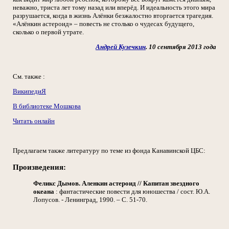
неважно, триста лет тому назад или вперёд. И идеальность этого мира
разрушается, когда в жизнь Алёнки безжалостно вторгается трагедия.
«Алёнкин астероид» – повесть не столько о чудесах будущего,
сколько о первой утрате.
Андрей Кузечкин
. 10 сентября 2013 года
См. также :
ВикипедиЯ
В библиотеке Мошкова
Читать онлайн
Предлагаем также литературу по теме из фонда Канавинской ЦБС:
Произведения:
Феликс Дымов. Аленкин астероид // Капитан звездного
океана
: фантастические повести для юношества / сост. Ю.А.
Лопусов. - Ленинград, 1990. – С. 51-70.