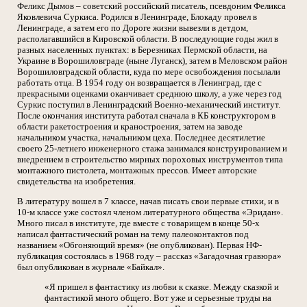
Феликс Дымов – советский российский писатель, псевдоним Феликса
Яковлевича Суркиса. Родился в Ленинграде, Блокаду провел в
Ленинграде, а затем его по Дороге жизни вывезли в детдом,
располагавшийся в Кировской области. В последующие годы жил в
разных населенных пунктах: в Березниках Пермской области, на
Украине в Ворошиловграде (ныне Луганск), затем в Меловском район
Ворошиловградской области, куда по мере освобождения посылали
работать отца. В 1954 году он возвращается в Ленинград, где с
прекрасными оценками оканчивает среднюю школу, а уже через год
Суркис поступил в Ленинградский Военно-механический институт.
После окончания института работал сначала в КБ конструктором в
области ракетостроения и краностроения, затем на заводе
начальником участка, начальником цеха. Последнее десятилетие
своего 25-летнего инженерного стажа занимался конструированием и
внедрением в строительство мирных пороховых инструментов типа
монтажного пистолета, монтажных прессов. Имеет авторские
свидетельства на изобретения.
В литературу вошел в 7 классе, начав писать свои первые стихи, и в
10-м классе уже состоял членом литературного общества «Эридан».
Много писал в институте, где вместе с товарищем в конце 50-х
написал фантастический роман на тему палеоконтактов под
названием «Обгоняющий время» (не опубликован). Первая НФ-
публикация состоялась в 1968 году – рассказ «Загадочная гравюра»
был опубликован в журнале «Байкал».
«Я пришел в фантастику из любви к сказке. Между сказкой и
фантастикой много общего. Вот уже и серьезные труды на