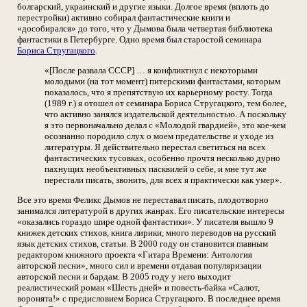
болгарский, украинский и другие языки. Долгое время (вплоть до
перестройки) активно собирал фантастические книги и
«дособирался» до того, что у Дымова была четвертая библиотека
фантастики в Петербурге. Одно время был старостой семинара
Бориса Стругацкого
.
«[После развала СССР] … я конфликтнул с некоторыми
молодыми (на тот момент) питерскими фантастами, которым
показалось, что я препятствую их карьерному росту. Тогда
(1989 г.) я отошел от семинара Бориса Стругацкого, тем более,
что активно занялся издательской деятельностью. А поскольку
я это первоначально делал с «Молодой гвардией», это кое-кем
осознанно породило слух о моем предательстве и уходе из
литературы. Я действительно перестал светиться на всех
фантастических тусовках, особенно прочтя несколько дурно
пахнущих необъективных пасквилей о себе, и мне тут же
перестали писать, звонить, для всех я практически как умер».
Все это время Феликс Дымов не переставал писать, плодотворно
занимался литературой в других жанрах. Его писательские интересы
«оказались гораздо шире одной фантастики». У писателя вышло 9
книжек детских стихов, книга лирики, много переводов на русский
язык детских стихов, статьи. В 2000 году он становится главным
редактором книжного проекта «Гитара Времени: Антология
авторской песни», много сил и времени отдавая популяризации
авторской песни и бардам. В 2005 году у него выходит
реалистический роман «Шесть дней» и повесть-байка «Салют,
воронята!» с предисловием Бориса Стругацкого. В последнее время