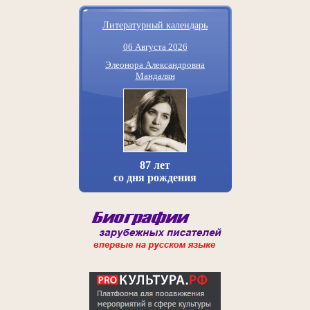
Литературный календарь
06 Августа 2026
Элеонора Александровна
Мандалян
87 лет
со дня рождения