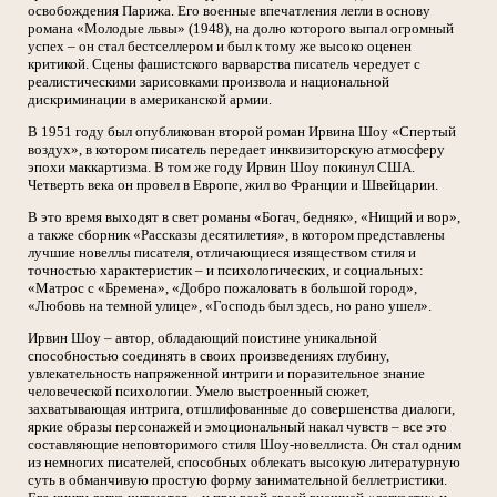
освобождения Парижа. Его военные впечатления легли в основу
романа «Молодые львы» (1948), на долю которого выпал огромный
успех – он стал бестселлером и был к тому же высоко оценен
критикой. Сцены фашистского варварства писатель чередует с
реалистическими зарисовками произвола и национальной
дискриминации в американской армии.
В 1951 году был опубликован второй роман Ирвина Шоу «Спертый
воздух», в котором писатель передает инквизиторскую атмосферу
эпохи маккартизма. В том же году Ирвин Шоу покинул США.
Четверть века он провел в Европе, жил во Франции и Швейцарии.
В это время выходят в свет романы «Богач, бедняк», «Нищий и вор»,
а также сборник «Рассказы десятилетия», в котором представлены
лучшие новеллы писателя, отличающиеся изяществом стиля и
точностью характеристик – и психологических, и социальных:
«Матрос с «Бремена», «Добро пожаловать в большой город»,
«Любовь на темной улице», «Господь был здесь, но рано ушел».
Ирвин Шоу – автор, обладающий поистине уникальной
способностью соединять в своих произведениях глубину,
увлекательность напряженной интриги и поразительное знание
человеческой психологии. Умело выстроенный сюжет,
захватывающая интрига, отшлифованные до совершенства диалоги,
яркие образы персонажей и эмоциональный накал чувств – все это
составляющие неповторимого стиля Шоу-новеллиста. Он стал одним
из немногих писателей, способных облекать высокую литературную
суть в обманчивую простую форму занимательной беллетристики.