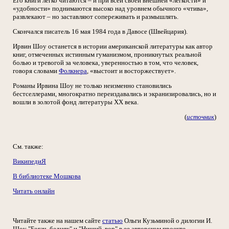
Его книги легко читаются – и при всей своей внешней «легкости» и
«удобности» поднимаются высоко над уровнем обычного «чтива»,
развлекают – но заставляют сопереживать и размышлять.
Скончался писатель 16 мая 1984 года в Давосе (Швейцария).
Ирвин Шоу останется в истории американской литературы как автор
книг, отмеченных истинным гуманизмом, проникнутых реальной
болью и тревогой за человека, уверенностью в том, что человек,
говоря словами
Фолкнера
, «выстоит и восторжествует».
Романы Ирвина Шоу не только неизменно становились
бестселлерами, многократно переиздавались и экранизировались, но и
вошли в золотой фонд литературы ХХ века.
(
источник
)
См. также:
ВикипедиЯ
В библиотеке Мошкова
Читать онлайн
Читайте также на нашем сайте
статью
Ольги Кузьминой о дилогии И.
Шоу "Богач, бедняк" и "Нищий, вор" в ее авторском проекте