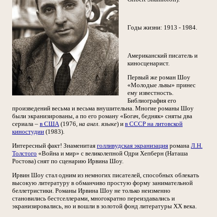
Годы жизни: 1913 - 1984.
Американский писатель и
киносценарист.
Первый же роман Шоу
«Молодые львы» принес
ему известность.
Библиография его
произведений весьма и весьма внушительна. Многие романы Шоу
были экранизированы, а по его роману «Богач, бедняк» сняты два
сериала –
в США
(1976,
на англ. языке
) и
в СССР на литовской
киностудии
(1983).
Интересный факт! Знаменитая
голливудская экранизация
романа
Л.Н.
Толстого
«Война и мир» с великолепной Одри Хепберн (Наташа
Ростова) снят по сценарию Ирвина Шоу.
Ирвин Шоу стал одним из немногих писателей, способных облекать
высокую литературу в обманчиво простую форму занимательной
беллетристики. Романы Ирвина Шоу не только неизменно
становились бестселлерами, многократно переиздавались и
экранизировались, но и вошли в золотой фонд литературы ХХ века.