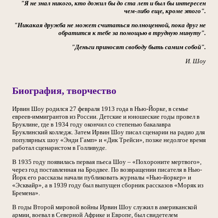
"Я не знал никого, кто дожил бы до ста лет и был бы интересен
чем-либо еще, кроме этого".
"Никакая дружба не может считаться полноценной, пока друг не
обратится к тебе за помощью в трудную минуту".
"Деньги приносят свободу быть самим собой".
И. Шоу
Биография, творчество
Ирвин Шоу родился 27 февраля 1913 года в Нью-Йорке, в семье
евреев-иммигрантов из России. Детские и юношеские годы провел в
Бруклине, где в 1934 году окончил со степенью бакалавра
Бруклинский колледж. Затем Ирвин Шоу писал сценарии на радио для
популярных шоу «Энди Гамп» и «Дик Трейси», позже недолгое время
работал сценаристом в Голливуде.
В 1935 году появилась первая пьеса Шоу – «Похороните мертвого»,
через год поставленная на Бродвее. По возвращении писателя в Нью-
Йорк его рассказы начали публиковать журналы «Нью-йоркер» и
«Эсквайр», а в 1939 году был выпущен сборник рассказов «Моряк из
Бремена».
В годы Второй мировой войны Ирвин Шоу служил в американской
армии, воевал в Северной Африке и Европе, был свидетелем