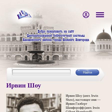
Ирвин Шоу
Ирвин Шоу (англ. Irwin
Shaw), настоящее имя —
Ирвин Гилберт
Шамфорофф (англ. Irwin
Gilbert Shamforoff).