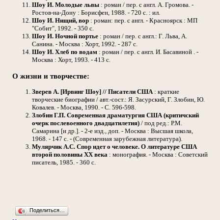
Шоу И.
Молодые львы
: роман / пер. с англ. А. Громова. -
Ростов-на-Дону : Борисфен, 1988. - 720 с. : ил.
Шоу И.
Нищий, вор
: роман: пер. с англ. - Красноярск : МП
"Собит", 1992. - 350 с.
Шоу И.
Ночной портье
: роман / пер. с англ.: Г. Льва, А.
Санина. - Москва : Хорт, 1992. - 287 с.
Шоу И.
Хлеб по водам
: роман / пер. с англ. И. Басавиной . -
Москва : Хорт, 1993. - 413 с.
О жизни и творчестве:
Зверев А. [Ирвинг Шоу] // Писатели США
: краткие
творческие биографии / авт.-сост.: Я. Засурский, Г. Злобин, Ю.
Ковалев. - Москва, 1990. - С. 596-598.
Злобин Г.П. Современная драматургия США (критичский
очерк послевоенного двадцатилетия)
/ под ред.: Р.М.
Самарина [и др.]. - 2-е изд., доп. - Москва : Высшая школа,
1968. - 147 с. - (Современная зарубежная литература).
Мулярчик А.С. Спор идет о человеке. О литературе США
второй половины ХХ века
: монография. - Москва : Советский
писатель, 1985. - 360 с.
Поделиться…