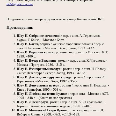
неМодное Чтение
.
Предлагаем также литературу по теме из фонда Канавинской ЦБС:
Произведения:
Шоу И.
Собрание сочинений
/ пер. с англ. А. Герасимова;
худож. Г. Бойко. - Москва : Хорт.
Шоу И.
Богач, бедняк
: женские любовные романы / пер. с
англ. И. Басавина. - Москва : Вече; Рипол, 1993. - 432 с.
Шоу И.
Вершина холма
: романы: пер. с англ. - Москва : АСТ,
1999. - 400 с.
Шоу И.
Вечер в Византии
: роман / пер. с англ. К. Чугунова. -
Москва : Прогресс, 1980. - 315 с.
Шоу И.
Взвихренный воздух
: роман / пер. с англ. И. Полоцк. -
Санкт-Петербург : Северо-Запад, 1993. - 479 с.
Шоу И.
Две недели в другом городе
: роман / пер. с англ. А.
Герасимова. - Москва : Хорт, 1992. - 352 с.
Шоу И.
Допустимые потери
: роман / пер. с англ. И. Полоцка. -
Киев : Борисфен, 1995. - 508 с.
Шоу И.
Любовь на темной улице
: пер. с англ. - Москва : АСТ,
2005. - 348 с. - (Книга на все времена).
Шоу И.
Люси Краун
: роман / пер. с англ. А.Е. Герасимова. -
Барнаул : Алтайское книжное издатво, 1990. - 240 с.
Шоу И.
Маленький Генри Ирвинг
: рассказ / пер. с англ. В.
Вебера // Смена. - 2008. - № 3. - С. 134-139.