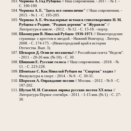
Чернова А. Год Рубцова
// Наш современник. - 2017. - № 1. -
С. 190-199.
Чернова А. Е. "Здесь все символично"
// Наш современник. -
2015. - № 1. - С. 195-205.
Чернова А. Е. Фольклорные истоки в стихотворениях Н. М.
Рубцова о Родине. "Родная деревня" и "Журавли"
//
Литература в школе. - 2012. - № 12. - С. 15-18. - портр.
Шамшурин В. Николай Рубцов: 1936-1971
// Нижегородские
страницы: с крестом и звездой. - Нижний Новгород : Литера,
2008. - С. 174-175. - (Нижегородский край в истории
Отечества. Вып. 3).
Шеваров Д. Огни не погашены!
// Российская газета "Неделя".
- 2011. - 20-26 янв. (№ 10). - С. 30.
Шишкин Е. Русские голоса
// Наш современник. - 2018. - №
11. - С. 223-228.
Шмитько С. Как Николай Рубцов на "Спартак" ходил
//
Физкультура и спорт. - 2014. - № 9. - С. 30-31.
Шорохов А. Оправдание поэзии
// Москва. - 2012. - № 9. - С.
197-202.
Шутан М. И. Снежная лирика русских поэтов ХХ века
//
Литература-Первое сентября. - 2011. - 1-15 янв. (№ 1). - С. 27-
30.