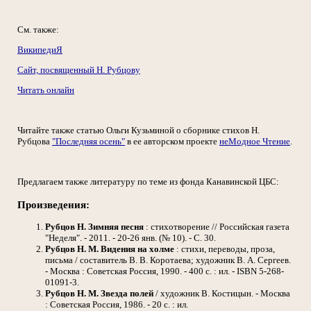
См. также:
ВикипедиЯ
Сайт, посвященный Н. Рубцову
Читать онлайн
Читайте также статью Ольги Кузьминой о сборнике стихов Н.
Рубцова
"Последняя осень"
в ее авторском проекте
неМодное Чтение
.
Предлагаем также литературу по теме из фонда Канавинской ЦБС:
Произведения:
Рубцов Н. Зимняя песня
: стихотворение // Российская газета
"Неделя". - 2011. - 20-26 янв. (№ 10). - С. 30.
Рубцов Н. М. Видения на холме
: стихи, переводы, проза,
письма / составитель В. В. Коротаева; художник В. А. Сергеев.
- Москва : Советская Россия, 1990. - 400 с. : ил. - ISBN 5-268-
01091-3.
Рубцов Н. М. Звезда полей
/ художник В. Костицын. - Москва
: Советская Россия, 1986. - 20 с. : ил.