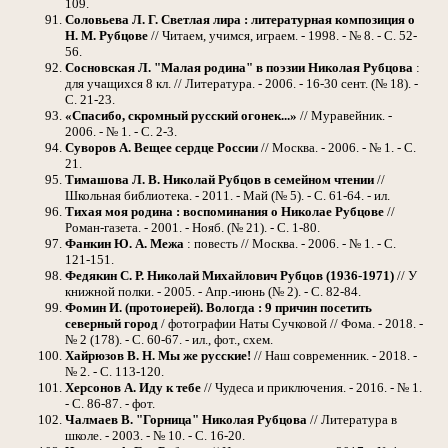
109.
Соловьева Л. Г. Светлая лира : литературная композиция о
Н. М. Рубцове
// Читаем, учимся, играем. - 1998. - № 8. - С. 52-
56.
Сосновская Л. "Малая родина" в поэзии Николая Рубцова
:
для учащихся 8 кл. // Литература. - 2006. - 16-30 сент. (№ 18). -
С. 21-23.
«Спасибо, скромный русский огонек...»
// Муравейник. -
2006. - № 1. - С. 2-3.
Суворов А. Вещее сердце России
// Москва. - 2006. - № 1. - С.
21.
Тимашова Л. В. Николай Рубцов в семейном чтении
//
Школьная библиотека. - 2011. - Май (№ 5). - С. 61-64. - ил.
Тихая моя родина : воспоминания о Николае Рубцове
//
Роман-газета. - 2001. - Нояб. (№ 21). - С. 1-80.
Фанкин Ю. А. Межа
: повесть // Москва. - 2006. - № 1. - С.
121-151.
Федякин С. Р. Николай Михайлович Рубцов (1936-1971)
// У
книжной полки. - 2005. - Апр.-июнь (№ 2). - С. 82-84.
Фомин И. (протоиерей). Вологда : 9 причин посетить
северный город
/ фотографии Наты Сучковой // Фома. - 2018. -
№ 2 (178). - С. 60-67. - ил., фот., схем.
Хайрюзов В. Н. Мы же русские!
// Наш современник. - 2018. -
№ 2. - С. 113-120.
Херсонов А. Иду к тебе
// Чудеса и приключения. - 2016. - № 1.
- С. 86-87. - фот.
Чалмаев В. "Горница" Николая Рубцова
// Литература в
школе. - 2003. - № 10. - С. 16-20.