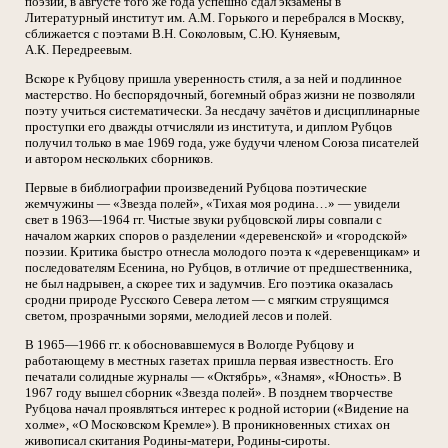
поэзии, в августе того же года успешно сдал экзамены в
Литературный институт им. А.М. Горького и перебрался в Москву,
сближается с поэтами В.Н. Соколовым, С.Ю. Куняевым,
А.К. Передреевым.
Вскоре к Рубцову пришла уверенность стиля, а за ней и подлинное
мастерство. Но беспорядочный, богемный образ жизни не позволяли
поэту учиться систематически. За несдачу зачётов и дисциплинарные
проступки его дважды отчисляли из института, и диплом Рубцов
получил только в мае 1969 года, уже будучи членом Союза писателей
и автором нескольких сборников.
Первые в библиографии произведений Рубцова поэтические
жемчужины — «Звезда полей», «Тихая моя родина…» — увидели
свет в 1963—1964 гг. Чистые звуки рубцовской лиры совпали с
началом жарких споров о разделении «деревенской» и «городской»
поэзии. Критика быстро отнесла молодого поэта к «деревенщикам» и
последователям Есенина, но Рубцов, в отличие от предшественника,
не был надрывен, а скорее тих и задумчив. Его поэтика оказалась
сродни природе Русского Севера летом — с мягким струящимся
светом, прозрачными зорями, мелодией лесов и полей.
В 1965—1966 гг. к обосновавшемуся в Вологде Рубцову и
работающему в местных газетах пришла первая известность. Его
печатали солидные журналы — «Октябрь», «Знамя», «Юность». В
1967 году вышел сборник «Звезда полей». В позднем творчестве
Рубцова начал проявляться интерес к родной истории («Видение на
холме», «О Московском Кремле»). В проникновенных стихах он
живописал скитания Родины-матери, Родины-сироты.