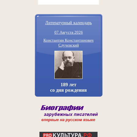
Литературный календарь
07 Августа 2026
Константин Константинович
Случевский
189 лет
со дня рождения