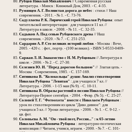
Рубцов Николай Михайлович
// Современная русская
литература. - Минск : Книжный Дом, 2003. - С. 4-35.
Румянцев А. Г. Волнистая дорога до небес
: стихи // Наш
современник. - 2011. - № 1. - С. 73-76.
Садуллаева Р. К. Лирический герой Николая Рубцова
: опыт
читательской интерпретации : для учащихся 11 кл. //
Литература в школе. - 2008. - № 11. - С. 32-35.
Садыков А. Под сенью Рубцовского древа
// Наш
современник. - 2020. - № 7. - С. 251-253.
Сардарян А. Р. Сто великих историй любви
. - Москва : Вече,
2005. - 420 с. : фот., портр. - (100 великих). - ISBN 5-9533-0409-
9.
Саржан Л. И. Знакомство с Н. М. Рубцовым
// Литература в
школе. - 2006. - № 2. - С. 27-30.
Селезнев Ю. И. "Перед дорогою большою"
//
Златая цепь. -
Москва : Современник, 1985. - С. 157-169.
Ситникова В. "Колокольцы" души: Анализ стихотворения
Николая Рубцова "Левитан"
: для учащихся 7 кл. //
Литература. - 2006. - 1-15 мая (№ 9). - С. 10-11.
Ситникова В. Образы растений в поэзии Николая Рубцова
//
Литература-Первое сентября. - 2004. - Февр. (№ 5). - С. 25-27.
Соловей Т. Г. "Фотоохота" вместе с Николаем Рубцовым
:
урок по стихотворениям из цикла "Диво дивное": для
учащихся 5 кл. // Уроки литературы. - 2006. - № 1. - С. 9-12. -
цв. фот.
Соловьева А. М. "Он - твой поэт, Россия..." : к 65-летию
Николая Михайловича Рубцова
: литературно-поэтическая
композиция // Читаем, учимся, играем. - 2000. - № 7. - С. 101-