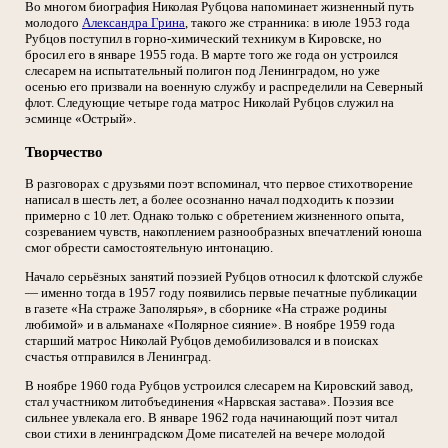
Во многом биография Николая Рубцова напоминает жизненный путь
молодого
Александра Грина
, такого же странника: в июле 1953 года
Рубцов поступил в горно-химический техникум в Кировске, но
бросил его в январе 1955 года. В марте того же года он устроился
слесарем на испытательный полигон под Ленинградом, но уже
осенью его призвали на военную службу и распределили на Северный
флот. Следующие четыре года матрос Николай Рубцов служил на
эсминце «Острый».
Творчество
В разговорах с друзьями поэт вспоминал, что первое стихотворение
написал в шесть лет, а более осознанно начал подходить к поэзии
примерно с 10 лет. Однако только с обретением жизненного опыта,
созреванием чувств, накоплением разнообразных впечатлений юноша
смог обрести самостоятельную интонацию.
Начало серьёзных занятий поэзией Рубцов относил к флотской службе
— именно тогда в 1957 году появились первые печатные публикации
в газете «На страже Заполярья», в сборнике «На страже родины
любимой» и в альманахе «Полярное сияние». В ноябре 1959 года
старший матрос Николай Рубцов демобилизовался и в поисках
счастья отправился в Ленинград.
В ноябре 1960 года Рубцов устроился слесарем на Кировский завод,
стал участником литобъединения «Нарвская застава». Поэзия все
сильнее увлекала его. В январе 1962 года начинающий поэт читал
свои стихи в ленинградском Доме писателей на вечере молодой