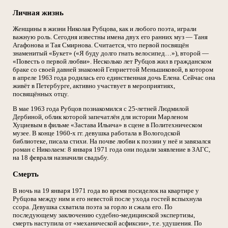
Личная жизнь
Женщины в жизни Николая Рубцова, как и любого поэта, играли
важную роль. Сегодня известны имена двух его ранних муз — Таня
Агафонова и Тая Смирнова. Считается, что первой посвящён
знаменитый «Букет» («Я буду долго гнать велосипед…»), второй —
«Повесть о первой любви». Несколько лет Рубцов жил в гражданском
браке со своей давней знакомой Генриеттой Меньшиковой, в котором
в апреле 1963 года родилась его единственная дочь Елена. Сейчас она
живёт в Петербурге, активно участвует в мероприятиях,
посвящённых отцу.
В мае 1963 года Рубцов познакомился с 25-летней Людмилой
Дербиной, облик которой запечатлён для истории Марленом
Хуциевым в фильме «Застава Ильича» в сцене в Политехническом
музее. В конце 1960-х гг. девушка работала в Вологодской
библиотеке, писала стихи. На почве любви к поэзии у неё и завязался
роман с Николаем: 8 января 1971 года они подали заявление в ЗАГС,
на 18 февраля назначили свадьбу.
Смерть
В ночь на 19 января 1971 года во время посиделок на квартире у
Рубцова между ним и его невестой после ухода гостей вспыхнула
ссора. Девушка схватила поэта за горло и сжала его. По
последующему заключению судебно-медицинской экспертизы,
смерть наступила от «механической асфиксии», т.е. удушения. По