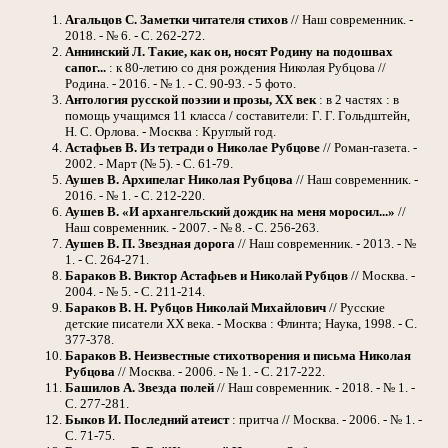
Агальцов С. Заметки читателя стихов
// Наш современник. -
2018. - № 6. - С. 262-272.
Аннинский Л. Такие, как он, носят Родину на подошвах
сапог...
: к 80-летию со дня рождения Николая Рубцова //
Родина. - 2016. - № 1. - С. 90-93. - 5 фото.
Антология русской поэзии и прозы, ХХ век
: в 2 частях : в
помощь учащимся 11 класса / составители: Г. Г. Гольдштейн,
Н. С. Орлова. - Москва : Круглый год.
Астафьев В. Из тетради о Николае Рубцове
// Роман-газета. -
2002. - Март (№ 5). - С. 61-79.
Аушев В. Архипелаг Николая Рубцова
// Наш современник. -
2016. - № 1. - С. 212-220.
Аушев В. «И архангельский дождик на меня моросил...»
//
Наш современник. - 2007. - № 8. - С. 256-263.
Аушев В. П. Звездная дорога
// Наш современник. - 2013. - №
1. - С. 264-271.
Бараков В. Виктор Астафьев и Николай Рубцов
// Москва. -
2004. - № 5. - С. 211-214.
Бараков В. Н. Рубцов Николай Михайлович
// Русские
детские писатели ХХ века. - Москва : Флинта; Наука, 1998. - С.
377-378.
Бараков В. Неизвестные стихотворения и письма Николая
Рубцова
// Москва. - 2006. - № 1. - С. 217-222.
Башилов А. Звезда полей
// Наш современник. - 2018. - № 1. -
С. 277-281.
Быков И. Последний атеист
: притча // Москва. - 2006. - № 1. -
С. 71-75.