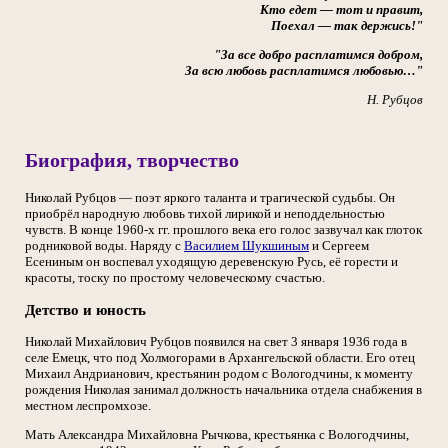
Кто едет — тот и правит,
Поехал — так держись!"
"За все добро расплатимся добром,
За всю любовь расплатимся любовью…"
Н. Рубцов
Биография, творчество
Николай Рубцов — поэт яркого таланта и трагической судьбы. Он
приобрёл народную любовь тихой лирикой и неподдельностью
чувств. В конце 1960-х гг. прошлого века его голос зазвучал как глоток
родниковой воды. Наряду с
Василием Шукшиным
и Сергеем
Есениным он воспевал уходящую деревенскую Русь, её горести и
красоты, тоску по простому человеческому счастью.
Детство и юность
Николай Михайлович Рубцов появился на свет 3 января 1936 года в
селе Емецк, что под Холмогорами в Архангельской области. Его отец
Михаил Андрианович, крестьянин родом с Вологодчины, к моменту
рождения Николая занимал должность начальника отдела снабжения в
местном леспромхозе.
Мать Александра Михайловна Рычкова, крестьянка с Вологодчины,