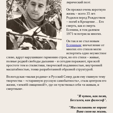
лирический поэт.
Он прожил очень короткую
жизнь – всего 35 лет.
Родился перед Рождеством
– погиб в Крещение… Его
смерть, как и смерть
Есенина, в том далеком
1971-м потрясла многих.
Он так и не стал новым
Есениным
; впечатление от
многих его стихов могло
испортить одно неуместное
слово, вдруг нарушившее гармонию строк, но его стихи – живые,
полные редкой свободы дыхания – и сегодня поражают, при всей
простоте тем и стилистики, творческой подлинностью, внутренней
масштабностью, тонко разработанной образной структурой.
Вологодская «малая родина» и Русский Север дали ему главную тему
творчества – «старинную русскую самобытность», стала центром его
жизни, «землёй священной!», где он чувствовал себя «и живым, и
смертным».
"Я чуток, как поэт,
Бессилен, как философ".
"Мы сваливать не вправе
Вину свою на жизнь.