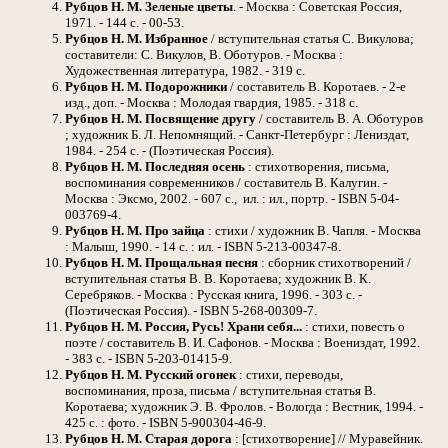
Рубцов Н. М. Зеленые цветы
. - Москва : Советская Россия,
1971. - 144 с. - 00-53.
Рубцов Н. М. Избранное
/ вступительная статья С. Викулова;
составители: С. Викулов, В. Оботуров. - Москва :
Художественная литература, 1982. - 319 с.
Рубцов Н. М. Подорожники
/ составитель В. Коротаев. - 2-е
изд., доп. - Москва : Молодая гвардия, 1985. - 318 с.
Рубцов Н. М. Посвящение другу
/ составитель В. А. Оботуров
; художник Б. Л. Непомнящий. - Санкт-Петербург : Лениздат,
1984. - 254 с. - (Поэтическая Россия).
Рубцов Н. М. Последняя осень
: стихотворения, письма,
воспоминания современников / составитель В. Калугин. -
Москва : Эксмо, 2002. - 607 с., ил. : ил., портр. - ISBN 5-04-
003769-4.
Рубцов Н. М. Про зайца
: стихи / художник В. Чапля. - Москва
: Малыш, 1990. - 14 с. : ил. - ISBN 5-213-00347-8.
Рубцов Н. М. Прощальная песня
: сборник стихотворений /
вступительная статья В. В. Коротаева; художник В. К.
Серебряков. - Москва : Русская книга, 1996. - 303 с. -
(Поэтическая Россия). - ISBN 5-268-00309-7.
Рубцов Н. М. Россия, Русь! Храни себя...
: стихи, повесть о
поэте / составитель В. И. Сафонов. - Москва : Воениздат, 1992.
- 383 с. - ISBN 5-203-01415-9.
Рубцов Н. М. Русский огонек
: стихи, переводы,
воспоминания, проза, письма / вступительная статья В.
Коротаева; художник Э. В. Фролов. - Вологда : Вестник, 1994. -
425 с. : фото. - ISBN 5-900304-46-9.
Рубцов Н. М. Старая дорога
: [стихотворение] // Муравейник.