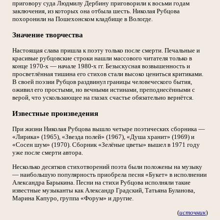
приговору суда Людмилу Дербину приговорили к восьми годам
заключения, из которых она отбыла шесть. Николая Рубцова
похоронили на Пошехонском кладбище в Вологде.
Значение творчества
Настоящая слава пришла к поэту только после смерти. Печальные и
красивые рубцовские строки нашли массового читателя только в
конце 1970-х — начале 1980-х гг. Безыскусная возвышенность и
просветлённая тишина его стихов стали высоко цениться критиками.
В своей поэзии Рубцов раздвинул границы человеческого бытия,
оживил его простыми, но вечными истинами, преподнесёнными с
верой, что ускользающее на глазах счастье обязательно вернётся.
Известные произведения
При жизни Николая Рубцова вышло четыре поэтических сборника —
«Лирика» (1965), «Звезда полей» (1967), «Душа хранит» (1969) и
«Сосен шум» (1970). Сборник «Зелёные цветы» вышел в 1971 году
уже после смерти автора.
Несколько десятков стихотворений поэта были положены на музыку
— наибольшую популярность приобрела песня «Букет» в исполнении
Александра Барыкина. Песни на стихи Рубцова исполняли такие
известные музыканты как Александр Градский, Татьяна Буланова,
Марина Капуро, группа «Форум» и другие.
(
источник
)