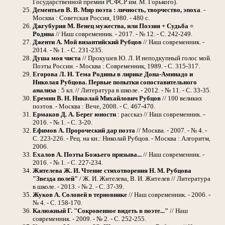
Государственной премии РСФСР им. М. Горького).
Дементьев В. В. Мир поэта : личность, творчество, эпоха
. -
Москва : Советская Россия, 1980. - 480 с.
Джгубурия М. Венец мужества, или Поэзия + Судьба =
Родина
// Наш современник. - 2017. - № 12. - С. 242-249.
Дженти А. Мой византийский Рубцов
// Наш современник. -
2014. - № 1. - С. 231-235.
Душа моя чиста
// Прокушев Ю. Л. И неподкупный голос мой.
Поэты России. - Москва : Современник, 1989. - С. 315-317.
Егорова Л. Н. Тема Родины в лирике Дона-Аминадо и
Николая Рубцова. Первые попытки сопоставительного
анализа
: 5 кл. // Литература в школе. - 2012. - № 11. - С. 33-35.
Еремин В. Н. Николай Михайлович Рубцов
// 100 великих
поэтов. - Москва : Вече, 2008. - С. 467-470.
Ермаков Д. А. Берег юности
: рассказ // Наш современник. -
2016. - № 1. - С. 3-20.
Ефимов А. Пророческий дар поэта
// Москва. - 2007. - № 4. -
С. 223-226. - Рец. на кн.: Николай Рубцов. - Москва : Алгоритм,
2006.
Ехалов А. Поэты Божьего призыва...
// Наш современник. -
2016. - № 1. - С. 227-234.
Жителева Ж. И. Чтение стихотворения Н. М. Рубцова
"Звезда полей"
/ Ж. И. Жителева, В. И. Жителев // Литература
в школе. - 2013. - № 2. - С. 37-39.
Жуков А. Соловей в терновнике
// Наш современник. - 2006. -
№ 4. - С. 158-170.
Калюжный Г. "Сокровенное видеть в поэте..."
// Наш
современник. - 2009. - № 2. - С. 252-255.