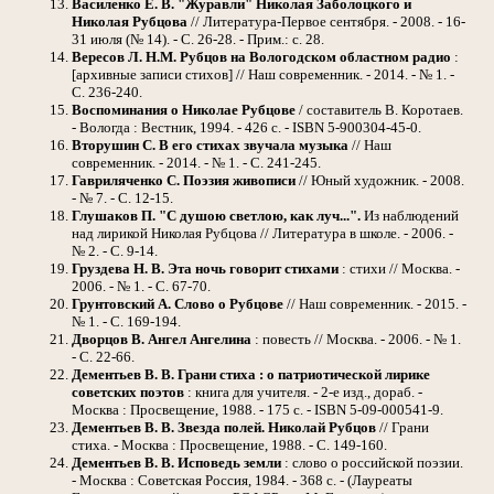
Василенко Е. В. "Журавли" Николая Заболоцкого и
Николая Рубцова
// Литература-Первое сентября. - 2008. - 16-
31 июля (№ 14). - С. 26-28. - Прим.: с. 28.
Вересов Л. Н.М. Рубцов на Вологодском областном радио
:
[архивные записи стихов] // Наш современник. - 2014. - № 1. -
С. 236-240.
Воспоминания о Николае Рубцове
/ составитель В. Коротаев.
- Вологда : Вестник, 1994. - 426 с. - ISBN 5-900304-45-0.
Вторушин С. В его стихах звучала музыка
// Наш
современник. - 2014. - № 1. - С. 241-245.
Гавриляченко С. Поэзия живописи
// Юный художник. - 2008.
- № 7. - С. 12-15.
Глушаков П. "С душою светлою, как луч...".
Из наблюдений
над лирикой Николая Рубцова // Литература в школе. - 2006. -
№ 2. - С. 9-14.
Груздева Н. В. Эта ночь говорит стихами
: стихи // Москва. -
2006. - № 1. - С. 67-70.
Грунтовский А. Слово о Рубцове
// Наш современник. - 2015. -
№ 1. - С. 169-194.
Дворцов В. Ангел Ангелина
: повесть // Москва. - 2006. - № 1.
- С. 22-66.
Дементьев В. В. Грани стиха : о патриотической лирике
советских поэтов
: книга для учителя. - 2-е изд., дораб. -
Москва : Просвещение, 1988. - 175 с. - ISBN 5-09-000541-9.
Дементьев В. В. Звезда полей. Николай Рубцов
// Грани
стиха. - Москва : Просвещение, 1988. - С. 149-160.
Дементьев В. В. Исповедь земли
: слово о российской поэзии.
- Москва : Советская Россия, 1984. - 368 с. - (Лауреаты