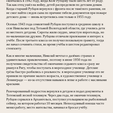
скончалась в 1942 году, когда Коле Рубцову было шесть лет от роду.
Так как отец ушёл на войну, детей распределили по детским домам.
Когда старший Рубцов вернулся с фронта после тяжёлого ранения, он
не смог найти следов сына по причине гибели документов при пожаре
детского дома — вновь встретились они только в 1955 году.
Осенью 1943 года семилетний Рубцов поступил в среднюю школу в
селе Никольское под Тотьмой Вологодской области, где учились дети
из местного детдома. Сироты жили скудно, зачастую впроголодь, но
по-мальчишески дружно. Рубцова отличали прилежание и интерес к
учёбе. После третьего класса он получил похвальную грамоту, тогда
же начал сочинять стихи, во время учёбы в шестом редактировал
стенгазету.
Как и многие мальчишки, Николай мечтал о далёких странах и
удивительных приключениях, поэтому в июне 1950 года по
получении свидетельства об окончании седьмого класса сразу же
рванул в Ригу, чтобы поступать в мореходное училище. Детские
грёзы быстро разбились о реальность: в мореходное училище его не
приняли по причине малого возраста, в художественное училище в
Ленинграде — из-за отсутствия навыков в лепке и работе с масляными
красками.
Разочарованный подросток вернулся в детдом и подал документы в
Тотемский лесной техникум. Через два года, не окончив техникум,
Рубцов сорвался в Архангельск, поступил угольщиком на рыболовный
сейнер, на котором работал 10 месяцев. Непоседливый юноша часто
менял работу, место жительства, начинал и бросал учёбу.