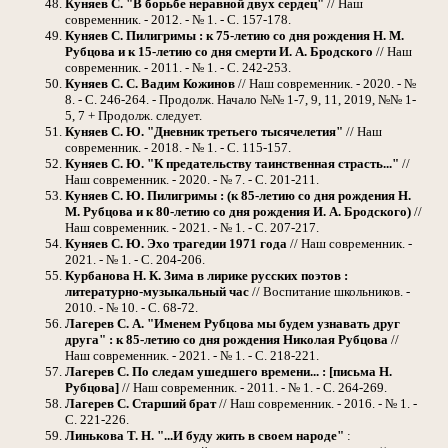
Куняев С. "В борьбе неравной двух сердец"
// Наш
современник. - 2012. - № 1. - С. 157-178.
Куняев С. Пилигримы : к 75-летию со дня рождения Н. М.
Рубцова и к 15-летию со дня смерти И. А. Бродского
// Наш
современник. - 2011. - № 1. - С. 242-253.
Куняев С. С. Вадим Кожинов
// Наш современник. - 2020. - №
8. - С. 246-264. - Продолж. Начало №№ 1-7, 9, 11, 2019, №№ 1-
5, 7 + Продолж. следует.
Куняев С. Ю. "Дневник третьего тысячелетия"
// Наш
современник. - 2018. - № 1. - С. 115-157.
Куняев С. Ю. "К предательству таинственная страсть..."
//
Наш современник. - 2020. - № 7. - С. 201-211.
Куняев С. Ю. Пилигримы : (к 85-летию со дня рождения Н.
М. Рубцова и к 80-летию со дня рождения И. А. Бродского)
//
Наш современник. - 2021. - № 1. - С. 207-217.
Куняев С. Ю. Эхо трагедии 1971 года
// Наш современник. -
2021. - № 1. - С. 204-206.
Курбанова Н. К. Зима в лирике русских поэтов :
литературно-музыкальный час
// Воспитание школьников. -
2010. - № 10. - С. 68-72.
Лагерев С. А. "Именем Рубцова мы будем узнавать друг
друга" : к 85-летию со дня рождения Николая Рубцова
//
Наш современник. - 2021. - № 1. - С. 218-221.
Лагерев С. По следам ушедшего времени... : [письма Н.
Рубцова]
// Наш современник. - 2011. - № 1. - С. 264-269.
Лагерев С. Старший брат
// Наш современник. - 2016. - № 1. -
С. 221-226.
Линькова Т. Н. "...И буду жить в своем народе"
: