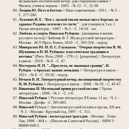
музыкально-поэтический вечер: для старшеклассников //
Читаем, учимся, играем. - 2005. - № 12. - С. 32-38.
Лощиц Ю. Поэт и богема
// Наш современник. - 2011. - № 5. -
С. 277-280.
Лукович И. Е. "Кто с лаской тихою помыслил о березке, за
здравье Родины затеплил то свечу"
: для учащихся 5 кл. //
Уроки литературы. - 2007. - № 3. - С. 14-16. - ил.
Любовь и смерть Николая Рубцова
: [женщины в жизни
русского поэта] // Бабенко В. Г. Музы русской литературы. -
Москва : АСТ-Пресс Книга, 2010. - С. 303-326. - портр.
Минералов Ю. И. П. С. Глушаков. "Очерки творчества В. М.
Шукшина и Н. М. Рубцова: классическая традиция и
поэтика"
(Рига: Rota, 2009. - 279 с.) : [рецензия] // Литература
в школе. - 2010. - № 8. - С. 47.
Нестерова Н. П. "...Простота, не знающая границ". Н.
Рубцов - о братьях наших меньших
// Литература в школе. -
2011. - № 8. - С. 19-20. - портр.
Нечаев В. Н. Литературный вечер, посвященный творчеству
Н. М. Рубцова
// Литература в школе. - 2006. - № 10. - С. 45-47.
Никитина И. Маленький принц русской поэзии
// Уроки
литературы. - 2006. - № 1. - С. 1-6.
Николай Рубцов
// Русская литература ХХ века. 11 кл. : Ч. 2. -
Москва : Дрофа. - С. 395-403.
Николай
Рубцов // Антология русской поэзии и прозы, ХХ век
: Ч. 2. - Москва : Круглый год, 1997. - С. 311.
Николай Рубцов : вологодская трагедия
. - Москва : Эллис
Лак, 1998. - 464 с. - (Писатели Советской России). - ISBN 5-
88889-040-5.