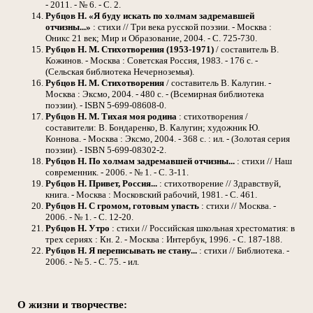
- 2011. - № 6. - С. 2.
Рубцов Н. «Я буду искать по холмам задремавшей
отчизны...»
: стихи // Три века русской поэзии. - Москва :
Оникс 21 век; Мир и Образование, 2004. - С. 725-730.
Рубцов Н. М. Стихотворения (1953-1971)
/ составитель В.
Кожинов. - Москва : Советская Россия, 1983. - 176 с. -
(Сельская библиотека Нечерноземья).
Рубцов Н. М. Стихотворения
/ составитель В. Калугин. -
Москва : Эксмо, 2004. - 480 с. - (Всемирная библиотека
поэзии). - ISBN 5-699-08608-0.
Рубцов Н. М. Тихая моя родина
: стихотворения /
составители: В. Бондаренко, В. Калугин; художник Ю.
Коннова. - Москва : Эксмо, 2004. - 368 с. : ил. - (Золотая серия
поэзии). - ISBN 5-699-08302-2.
Рубцов Н. По холмам задремавшей отчизны...
: стихи // Наш
современник. - 2006. - № 1. - С. 3-11.
Рубцов Н. Привет, Россия...
: стихотворение // Здравствуй,
книга. - Москва : Московский рабочий, 1981. - С. 461.
Рубцов Н. С громом, готовым упасть
: стихи // Москва. -
2006. - № 1. - С. 12-20.
Рубцов Н. Утро
: стихи // Российская школьная хрестоматия: в
трех сериях : Кн. 2. - Москва : Интербук, 1996. - С. 187-188.
Рубцов Н. Я переписывать не стану...
: стихи // Библиотека. -
2006. - № 5. - С. 75. - ил.
О жизни и творчестве: