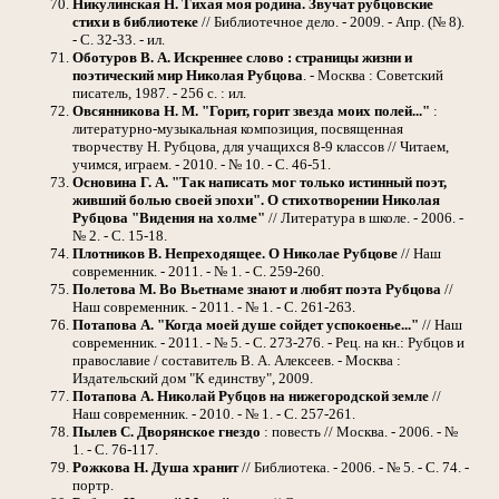
Никулинская Н. Тихая моя родина. Звучат рубцовские
стихи в библиотеке
// Библиотечное дело. - 2009. - Апр. (№ 8).
- С. 32-33. - ил.
Оботуров В. А. Искреннее слово : страницы жизни и
поэтический мир Николая Рубцова
. - Москва : Советский
писатель, 1987. - 256 с. : ил.
Овсянникова Н. М. "Горит, горит звезда моих полей..."
:
литературно-музыкальная композиция, посвященная
творчеству Н. Рубцова, для учащихся 8-9 классов // Читаем,
учимся, играем. - 2010. - № 10. - С. 46-51.
Основина Г. А. "Так написать мог только истинный поэт,
живший болью своей эпохи". О стихотворении Николая
Рубцова "Видения на холме"
// Литература в школе. - 2006. -
№ 2. - С. 15-18.
Плотников В. Непреходящее. О Николае Рубцове
// Наш
современник. - 2011. - № 1. - С. 259-260.
Полетова М. Во Вьетнаме знают и любят поэта Рубцова
//
Наш современник. - 2011. - № 1. - С. 261-263.
Потапова А. "Когда моей душе сойдет успокоенье..."
// Наш
современник. - 2011. - № 5. - С. 273-276. - Рец. на кн.: Рубцов и
православие / составитель В. А. Алексеев. - Москва :
Издательский дом "К единству", 2009.
Потапова А. Николай Рубцов на нижегородской земле
//
Наш современник. - 2010. - № 1. - С. 257-261.
Пылев С. Дворянское гнездо
: повесть // Москва. - 2006. - №
1. - С. 76-117.
Рожкова Н. Душа хранит
// Библиотека. - 2006. - № 5. - С. 74. -
портр.