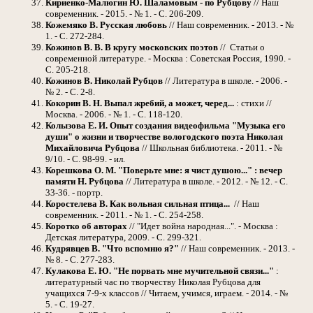
Кириенко-Малюгин Ю. Шаламовым - по Рубцову
// Наш
современник. - 2015. - № 1. - С. 206-209.
Кожемяко В. Русская любовь
// Наш современник. - 2013. - №
1. - С. 272-284.
Кожинов В. В. В кругу московских поэтов
//
Статьи о
современной литературе. - Москва : Советская Россия, 1990. -
С. 205-218.
Кожинов В. Николай Рубцов
// Литература в школе. - 2006. -
№ 2. - С. 2-8.
Кокорин В. Н. Выпал жребий, а может, черед...
: стихи //
Москва. - 2006. - № 1. - С. 118-120.
Колызова Е. И. Опыт создания видеофильма "Музыка его
души" о жизни и творчестве вологодского поэта Николая
Михайловича Рубцова
// Школьная библиотека. - 2011. - №
9/10. - С. 98-99. - ил.
Корешкова О. М. "Поверьте мне: я чист душою..." : вечер
памяти Н. Рубцова
// Литература в школе. - 2012. - № 12. - С.
33-36. - портр.
Коростелева В. Как вольная сильная птица...
// Наш
современник. - 2011. - № 1. - С. 254-258.
Коротко об авторах
// "Идет война народная...". - Москва :
Детская литература, 2009. - С. 299-321.
Кудрявцев В. "Что вспомню я?"
// Наш современник. - 2013. -
№ 8. - С. 277-283.
Кулакова Е. Ю. "Не порвать мне мучительной связи..."
:
литературный час по творчеству Николая Рубцова для
учащихся 7-9-х классов // Читаем, учимся, играем. - 2014. - №
5. - С. 19-27.