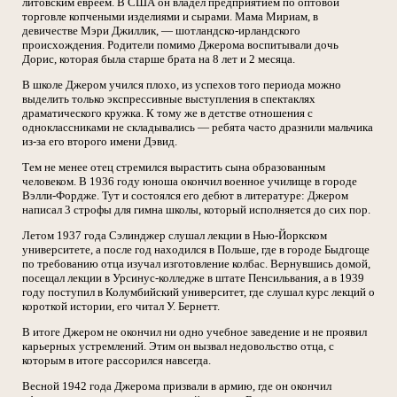
литовским евреем. В США он владел предприятием по оптовой
торговле копчеными изделиями и сырами. Мама Мириам, в
девичестве Мэри Джиллик, — шотландско-ирландского
происхождения. Родители помимо Джерома воспитывали дочь
Дорис, которая была старше брата на 8 лет и 2 месяца.
В школе Джером учился плохо, из успехов того периода можно
выделить только экспрессивные выступления в спектаклях
драматического кружка. К тому же в детстве отношения с
одноклассниками не складывались — ребята часто дразнили мальчика
из-за его второго имени Дэвид.
Тем не менее отец стремился вырастить сына образованным
человеком. В 1936 году юноша окончил военное училище в городе
Вэлли-Фордже. Тут и состоялся его дебют в литературе: Джером
написал 3 строфы для гимна школы, который исполняется до сих пор.
Летом 1937 года Сэлинджер слушал лекции в Нью-Йоркском
университете, а после год находился в Польше, где в городе Быдгоще
по требованию отца изучал изготовление колбас. Вернувшись домой,
посещал лекции в Урсинус-колледже в штате Пенсильвания, а в 1939
году поступил в Колумбийский университет, где слушал курс лекций о
короткой истории, его читал У. Бернетт.
В итоге Джером не окончил ни одно учебное заведение и не проявил
карьерных устремлений. Этим он вызвал недовольство отца, с
которым в итоге рассорился навсегда.
Весной 1942 года Джерома призвали в армию, где он окончил