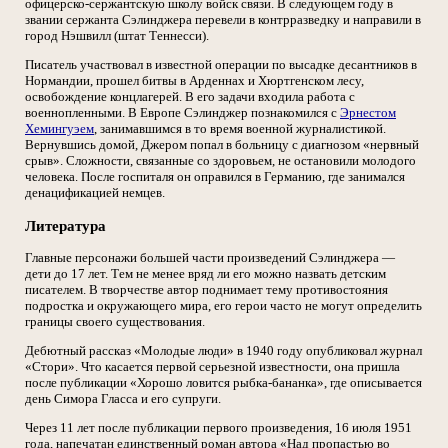
офицерско-сержантскую школу войск связи. В следующем году в
звании сержанта Сэлинджера перевели в контрразведку и направили в
город Нэшвилл (штат Теннесси).
Писатель участвовал в известной операции по высадке десантников в
Нормандии, прошел битвы в Арденнах и Хюртгенском лесу,
освобождение концлагерей. В его задачи входила работа с
военнопленными. В Европе Сэлинджер познакомился с
Эрнестом
Хемингуэем
, занимавшимся в то время военной журналистикой.
Вернувшись домой, Джером попал в больницу с диагнозом «нервный
срыв». Сложности, связанные со здоровьем, не остановили молодого
человека. После госпиталя он оправился в Германию, где занимался
денацификацией немцев.
Литература
Главные персонажи большей части произведений Сэлинджера —
дети до 17 лет. Тем не менее вряд ли его можно назвать детским
писателем. В творчестве автор поднимает тему противостояния
подростка и окружающего мира, его герои часто не могут определить
границы своего существования.
Дебютный рассказ «Молодые люди» в 1940 году опубликовал журнал
«Стори». Что касается первой серьезной известности, она пришла
после публикации «Хорошо ловится рыбка-бананка», где описывается
день Симора Гласса и его супруги.
Через 11 лет после публикации первого произведения, 16 июля 1951
года, напечатан единственный роман автора «Над пропастью во