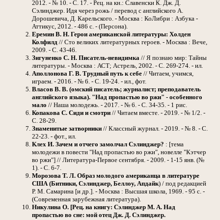
2012. - № 10. - С. 17. - Рец. на кн.: Славенски К. Дж. Д.
Сэлинджер. Идя через рожь / перевод с английского А.
Дорошевича, Д. Карельского. - Москва : КоЛибри : Азбука -
Аттикус, 2012. - 486 с. - (Персона).
Еремин В. Н. Герои американской литературы: Холден
Колфилд
// Сто великих литературных героев. - Москва : Вече,
2009. - С. 43-46.
Зигуненко С. Н. Писатель-невидимка
// Я познаю мир: Тайны
литературы. - Москва : АСТ; Астрель, 2002. - С. 269-274. - ил.
Аполлонова Г. В. Трудный путь к себе
// Читаем, учимся,
играем. - 2016. - № 6. - С. 19-24. - ил., фот.
Власов В. В. (омский писатель; журналист; преподаватель
английского языка). "Над пропастью во ржи" - особенного
мало
// Наша молодежь. - 2017. - № 6. - С. 34-35. - 1 рис.
Копакова С. Сиди и смотри
// Читаем вместе. - 2019. - № 1/2. -
С. 28-29.
Знаменитые затворники
// Классный журнал. - 2019. - № 8. - С.
22-23. - фот., ил.
Клех И. Зачем и отчего замолчал Сэлинджер?
: [тема
молодежи в повести "Над пропастью во ржи", новелле "Кэтчер
во ржи"] // Литература-Первое сентября. - 2009. - 1-15 янв. (№
1). - С. 6-7.
Морозова Т. Л. Образ молодого американца в литературе
США (Битники, Сэлинджер, Беллоу, Апдайк
) / под редакцией
Р. М. Самарина [и др.]. - Москва : Высшая школа, 1969. - 95 с. -
(Современная зарубежная литература).
Никулина О. [Рец. на книгу: Сэлинджер М. А. Над
пропастью во сне: мой отец Дж. Д. Сэлинджер.