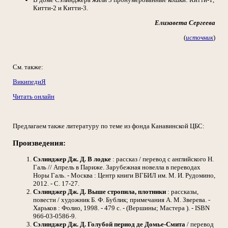
Китти-2 и Китти-3.
Елизавета Сергеева
(
источник
)
См. также:
ВикипедиЯ
Читать онлайн
Предлагаем также литературу по теме из фонда Канавинской ЦБС:
Произведения:
Сэлинджер Дж. Д. В лодке
: рассказ / перевод с английского Н.
Галь // Апрель в Париже. Зарубежная новелла в переводах
Норы Галь. - Москва : Центр книги ВГБИЛ им. М. И. Рудомино,
2012. - С. 17-27.
Сэлинджер Дж. Д. Выше стропила, плотники
: рассказы,
повести / художник Б. Ф. Бублик; примечания А. М. Зверева. -
Харьков : Фолио, 1998. - 479 с. - (Вершины; Мастера ). - ISBN
966-03-0586-9.
Сэлинджер Дж. Д. Голубой период де Домье-Смита
/ перевод