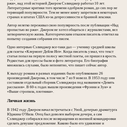
ржи», над этой историей Джером Сэлинджер работал 10 лет.
Литературные критики того времени одобрили роман, до сих пор не
теряющий популярности. Тем не менее книгу запретили в некоторых
странах и штатах США из-за депрессивности и бранной лексики.
Автор нелегко переживал свою популярность после публикации «Над
пропастью во ржи». Джером не хотел общаться с журналистами, вел
затворническую жизнь. Категорическим отказом писатель ответил на
попытку создания собрания его писем.
Одно интервью Сэлинджер все-таки дал — ученику средней школы
для газеты «Клермонт Дейли Игл». Когда писатель узнал, что текст
статьи попал на первую полосу местной газеты, он пришел в ярость.
Редкостью для прессы были и фото литератора. Его биография
множилась слухами, было непонятно, что пишет сейчас автор.
К выходу романа в разных изданиях было опубликовано 26
произведений Джерома, в том числе 7 из 9 новелл. В 1953 году они
составили отдельный сборник Сэлинджера под названием «Девять
рассказов». В 60-х годах вышли произведения «Фрэнни и Зуи» и
«Выше стропила, плотники».
Личная жизнь
В 1942 году Джером начал встречаться с Уной, дочерью драматурга
Юджина О’Нила. Отец был доволен выбором дочери, а сам
Сэлинджер собирался после возвращения из военной командировки
сделать девушке предложение. Каково было его удивление и