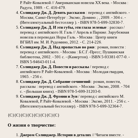
Р. Райт-Ковалевой // Американская новелла ХХ века. - Москва :
Радуга, 1989. - С. 416-479.
Сэлинджер Дж. Д. Девять рассказов
: перевод с английского. -
Москва; Санкт-Петербург : Эксмо; Домино ; , 2009. - 304 с. -
(Интеллектуальный бестселлер ). - ISBN 978-5-699-32830-7.
Сэлинджер Дж. Д. И эти губы, эти глаза зеленые
: рассказ /
перевод с английского Н. Галь // Апрель в Париже. Зарубежная
новелла в переводах Норы Галь. - Москва : Центр книги
ВГБИЛ им. М. И. Рудомино, 2012. - С. 214-226.
Сэлинджер Дж. Д. Над пропастью во ржи
: роман, повести :
перевод с английского. - Москва : Б.С.Г.-Пресс; Пушкинская
библиотека, 2002. - 591 с. - (Камертон). - ISBN 5-93381-077-0. -
ISBN 5-94643-011-4.
Сэлинджер Дж. Д. Повести и рассказы
/ перевод с
английского Р. Райт-Ковалевой. - Москва : Молодая гвардия,
1965. - 256 с.
Сэлинджер Дж. Д. Собрание сочинений
: роман, повести,
рассказы : перевод с английского. - Москва : Эксмо, 2008. - 704
с. - (Большая книга). - ISBN 978-5-699-31203-0.
Сэлинджер Дж. Д. Фрэнни и Зуи
/ перевод с английского М.
Ковалевой, Р. Райт-Ковалевой. - Москва : Эксмо, 2011. - 256 с. -
(Интеллектуальный бестселлер). - ISBN 978-5-699-32364-7.
{C}{C}
{C}{C}
{C}{C}
{C}{C}
О жизни о творчестве:
Джером Сэлинджер. История в деталях
// Читаем вместе. -