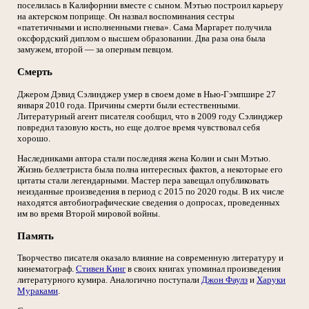
поселилась в Калифорнии вместе с сыном. Мэтью построил карьеру
на актерском поприще. Он назвал воспоминания сестры
«патетичными и исполненными гнева». Сама Маргарет получила
оксфордский диплом о высшем образовании. Два раза она была
замужем, второй — за оперным певцом.
Смерть
Джером Дэвид Сэлинджер умер в своем доме в Нью-Гэмпшире 27
января 2010 года. Причины смерти были естественными.
Литературный агент писателя сообщил, что в 2009 году Сэлинджер
повредил тазовую кость, но еще долгое время чувствовал себя
хорошо.
Наследниками автора стали последняя жена Колин и сын Мэтью.
Жизнь беллетриста была полна интересных фактов, а некоторые его
цитаты стали легендарными. Мастер пера завещал опубликовать
неизданные произведения в период с 2015 по 2020 годы. В их числе
находятся автобиографические сведения о допросах, проведенных
им во время Второй мировой войны.
Память
Творчество писателя оказало влияние на современную литературу и
кинематограф.
Стивен Кинг
в своих книгах упоминал произведения
литературного кумира. Аналогично поступали
Джон Фаулз
и
Харуки
Мураками
.