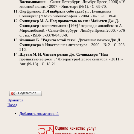
Воспоминания
. – Санкт-Петербург : Лимбус Пресс, 2006] // У
книжной полки. - 2007. - Янв.-март (№ 1). - С. 69-70.
Онуфриенко Г. Я выбрала себе судьбу...
: [невидимка
Сэлинджер] // Мир библиографии. - 2004. - № 3. - С. 39-40.
Сэлинджер М. А. Над пропастью во сне: Мой отец Дж. Д.
Сэлинджер
: воспоминания : [16+] / перевод с английского А.
Миролюбовой. - Санкт-Петербург : Лимбус Пресс, 2006. - 576
с. : ил. - ISBN 5-8370-0430-0.
Фаликов Б. "Ради толстой тети". Духовные поиски Дж. Д.
Сэлинджера
// Иностранная литература. - 2009. - № 2. - С. 203-
216.
Шутан М. И. Читаем роман Дж. Сэлинджера "Над
пропастью во ржи"
// Литература-Первое сентября. - 2011. -
Авг. (№ 13). - С. 18-21.
Поделиться…
Нравится
Назад
Добавить комментарий