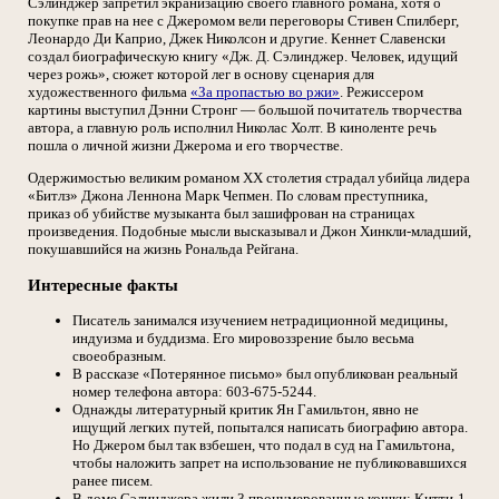
Сэлинджер запретил экранизацию своего главного романа, хотя о
покупке прав на нее с Джеромом вели переговоры Стивен Спилберг,
Леонардо Ди Каприо, Джек Николсон и другие. Кеннет Славенски
создал биографическую книгу «Дж. Д. Сэлинджер. Человек, идущий
через рожь», сюжет которой лег в основу сценария для
художественного фильма
«За пропастью во ржи»
. Режиссером
картины выступил Дэнни Стронг — большой почитатель творчества
автора, а главную роль исполнил Николас Холт. В киноленте речь
пошла о личной жизни Джерома и его творчестве.
Одержимостью великим романом XX столетия страдал убийца лидера
«Битлз» Джона Леннона Марк Чепмен. По словам преступника,
приказ об убийстве музыканта был зашифрован на страницах
произведения. Подобные мысли высказывал и Джон Хинкли-младший,
покушавшийся на жизнь Рональда Рейгана.
Интересные факты
Писатель занимался изучением нетрадиционной медицины,
индуизма и буддизма. Его мировоззрение было весьма
своеобразным.
В рассказе «Потерянное письмо» был опубликован реальный
номер телефона автора: 603-675-5244.
Однажды литературный критик Ян Гамильтон, явно не
ищущий легких путей, попытался написать биографию автора.
Но Джером был так взбешен, что подал в суд на Гамильтона,
чтобы наложить запрет на использование не публиковавшихся
ранее писем.
В доме Сэлинджера жили 3 пронумерованные кошки: Китти-1,