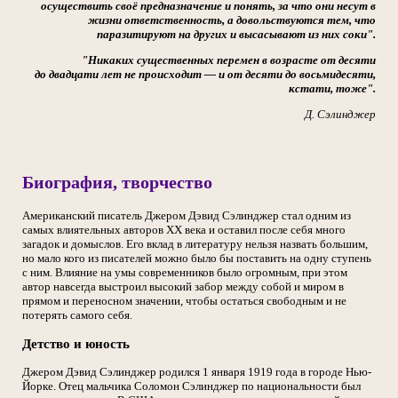
осуществить своё предназначение и понять, за что они несут в
жизни ответственность, а довольствуются тем, что
паразитируют на других и высасывают из них соки".
"Никаких существенных перемен в возрасте от десяти
до двадцати лет не происходит — и от десяти до восьмидесяти,
кстати, тоже".
Д. Сэлинджер
Биография, творчество
Американский писатель Джером Дэвид Сэлинджер стал одним из
самых влиятельных авторов XX века и оставил после себя много
загадок и домыслов. Его вклад в литературу нельзя назвать большим,
но мало кого из писателей можно было бы поставить на одну ступень
с ним. Влияние на умы современников было огромным, при этом
автор навсегда выстроил высокий забор между собой и миром в
прямом и переносном значении, чтобы остаться свободным и не
потерять самого себя.
Детство и юность
Джером Дэвид Сэлинджер родился 1 января 1919 года в городе Нью-
Йорке. Отец мальчика Соломон Сэлинджер по национальности был