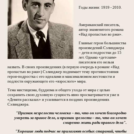
Годы жизни: 1919 - 2010.
Американский писатель,
автор знаменитого романа
«Над пропастью во ржи».
Главные герои большинства
произведений Сэлинджера
– дети и подростки до 15
лет. Однако «детским»
писателем его нельзя
назвать. В своих произведениях (в первую очередь в романе «Над
пропастью во ржи») Сэлинджер поднимает тему противостояния
героя-подростка с его идеалами и максимализмом жестокости и
подлости окружающего его «взрослого» мира.
Тема мистицизма, буддизма и общего ухода от мира с целью
сохранить свою духовную сущность явно просматривается уже в
«Девяти рассказах» и усиливается в поздних произведениях
Сэлинджера.
"Признак незрелости человека – то, что он хочет благородно
умереть за правое дело, и признак зрелости – то, что он хочет
смиренно жить ради правого дела".
"Хорошие люди подчас не прилагают особых стараний, чтобы