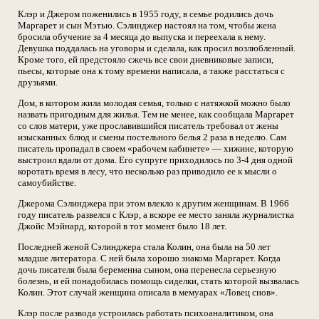
Клэр и Джером поженились в 1955 году, в семье родились дочь
Маргарет и сын Мэтью. Сэлинджер настоял на том, чтобы жена
бросила обучение за 4 месяца до выпуска и переехала к нему.
Девушка поддалась на уговоры и сделала, как просил возлюбленный.
Кроме того, ей предстояло сжечь все свои дневниковые записи,
пьесы, которые она к тому времени написала, а также расстаться с
друзьями.
Дом, в котором жила молодая семья, только с натяжкой можно было
назвать пригодным для жилья. Тем не менее, как сообщала Маргарет
со слов матери, уже прославившийся писатель требовал от жены
изысканных блюд и смены постельного белья 2 раза в неделю. Сам
писатель пропадал в своем «рабочем кабинете» — хижине, которую
выстроил вдали от дома. Его супруге приходилось по 3-4 дня одной
коротать время в лесу, что несколько раз приводило ее к мысли о
самоубийстве.
Джерома Сэлинджера при этом влекло к другим женщинам. В 1966
году писатель развелся с Клэр, а вскоре ее место заняла журналистка
Джойс Мэйнард, которой в тот момент было 18 лет.
Последней женой Сэлинджера стала Колин, она была на 50 лет
младше литератора. С ней была хорошо знакома Маргарет. Когда
дочь писателя была беременна сыном, она перенесла серьезную
болезнь, и ей понадобилась помощь сиделки, стать которой вызвалась
Колин. Этот случай женщина описала в мемуарах «Ловец снов».
Клэр после развода устроилась работать психоаналитиком, она