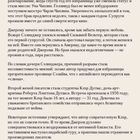
разочарование, когда спустя год его избранница уже сменила статус и
стала миссис Уна Чаплин. Голливуд был не менее взбудоражен
поступком маэстро Чарли Чаплина. Уверенность злопыхателей в том,
что этот брак продлится недолго, таяла с каждым годом. Супруги
прожили вместе до самой смерти мэтра кино.
Джерому ничего не оставалось, кроме как забыть первую любовь.
Вскоре Сэлинджер увлекся немкой Сильвией Вельтер, которая стала
его первой супругой. Он сначала арестовал нацистку, а потом женился
на ней. Вместе они вернулись в Америку, где какое-то время жили в
доме родителей Джерома. Но брак оказался недолговечным — не
прожив и года, пара рассталась.
По словам дочери Сэлинджера, причиной разрыва стала
несовместимость мнений: позже автор придумал для избранницы
презрительное прозвище Сэлайва, что с английского переводится как
«слюна».
Второй женой писателя стала студентка Клэр Дуглас, дочь арт-
критика Роберта Лэнгтона Дугласа. Встреча произошла в 1950 году,
на тот момент Клэр было 16 лет, а автору — 31 год. Девочка из
уважаемого британского семейства отправилась через Атлантику
подальше от войны.
Некоторые источники утверждают, что автор совратил юную Клэр,
но это не совсем точно. В то время Джером духовно
совершенствовался и воздерживался от интимной близости. Его
наставником выступал индийский гуру, а практики нашли отражение в
произведениях писателя.