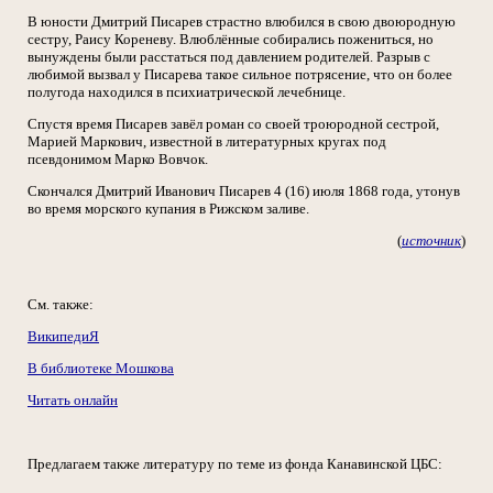
В юности Дмитрий Писарев страстно влюбился в свою двоюродную
сестру, Раису Кореневу. Влюблённые собирались пожениться, но
вынуждены были расстаться под давлением родителей. Разрыв с
любимой вызвал у Писарева такое сильное потрясение, что он более
полугода находился в психиатрической лечебнице.
Спустя время Писарев завёл роман со своей троюродной сестрой,
Марией Маркович, известной в литературных кругах под
псевдонимом Марко Вовчок.
Скончался Дмитрий Иванович Писарев 4 (16) июля 1868 года, утонув
во время морского купания в Рижском заливе.
(
источник
)
См. также:
ВикипедиЯ
В библиотеке Мошкова
Читать онлайн
Предлагаем также литературу по теме из фонда Канавинской ЦБС: