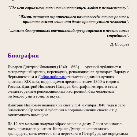
"Где нет сарказмов, там нет и настоящей любви к человечеству".
"Жизнь человека ограниченного почти всегда течет ровнее и
приятнее жизни гения или даже просто умного человека".
"...жизнь без приятных впечатлений превращается в невыносимое
страдание".
Д. Писарев
Биография
Писарев Дмитрий Иванович (1840–1868) — русский публицист и
литературный критик, переводчик, революционер-демократ. Наряду с
Чернышевским и
Добролюбовым
считается одним из лучших
критиков XIX века, выдающимся представителем 1860-х годов в
России. Дмитрий Иванович Писарев, биография которого стала
олицетворением революционных настроений, был человеком
глубокого ума и тонкого вкуса.
Дмитрий Иванович появился на свет 2 (14) октября 1840 года в селе
Знаменское Орловской губернии в родовом имении своего отца,
зажиточного помещика.
До 12 лет мальчик получал образование на дому. С ним занималась
мать, приходили учителя. Когда же Дмитрию исполнилось
двенадцать, мать вместе с ним переехала в Петербург, где определила