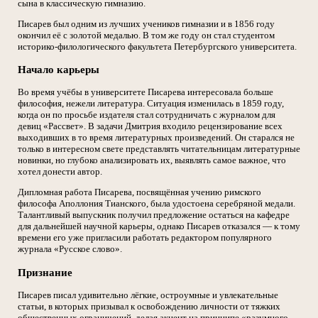
сына в классическую гимназию.
Писарев был одним из лучших учеников гимназии и в 1856 году
окончил её с золотой медалью. В том же году он стал студентом
историко-филологического факультета Петербургского университета.
Начало карьеры
Во время учёбы в университете Писарева интересовала больше
философия, нежели литература. Ситуация изменилась в 1859 году,
когда он по просьбе издателя стал сотрудничать с журналом для
девиц «Рассвет». В задачи Дмитрия входило рецензирование всех
выходивших в то время литературных произведений. Он старался не
только в интересном свете представлять читательницам литературные
новинки, но глубоко анализировать их, выявлять самое важное, что
хотел донести автор.
Дипломная работа Писарева, посвящённая учению римского
философа Аполлония Тианского, была удостоена серебряной медали.
Талантливый выпускник получил предложение остаться на кафедре
для дальнейшей научной карьеры, однако Писарев отказался — к тому
времени его уже пригласили работать редактором популярного
журнала «Русское слово».
Признание
Писарев писал удивительно лёгкие, остроумные и увлекательные
статьи, в которых призывал к освобождению личности от тяжких
общественных ограничений, делая акцент на принципе «разумного