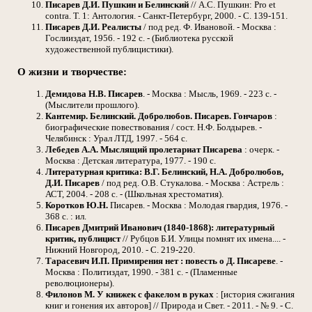
Писарев Д.И.
Пушкин и Белинский
// А.С. Пушкин: Pro et
contra. Т. 1: Антология. - Санкт-Петербург, 2000. - С. 139-151.
Писарев Д.И.
Реалисты
/ под ред. Ф. Ивановой. - Москва :
Гослииздат, 1956. - 192 с. - (Библиотека русской
художественной публицистики).
О жизни и творчестве:
Демидова Н.В.
Писарев
. - Москва : Мысль, 1969. - 223 с. -
(Мыслители прошлого).
Кантемир. Белинский. Добролюбов. Писарев. Гончаров
:
биографические повествования / сост. Н.Ф. Болдырев. -
Челябинск : Урал ЛТД, 1997. - 564 с.
Лебедев А.А.
Мыслящий пролетариат Писарева
: очерк. -
Москва : Детская литература, 1977. - 190 с.
Литературная критика: В.Г. Белинский, Н.А. Добролюбов,
Д.И. Писарев
/ под ред. О.В. Стукалова. - Москва : Астрель :
АСТ, 2004. - 208 с. - (Школьная хрестоматия).
Коротков Ю.Н.
Писарев. - Москва : Молодая гвардия, 1976. -
368 с. : ил.
Писарев Дмитрий Иванович (1840-1868): литературный
критик, публицист
// Рубцов Б.И. Улицы помнят их имена.... -
Нижний Новгород, 2010. - С. 219-220.
Тарасевич И.П.
Примирения нет : повесть о Д. Писареве
. -
Москва : Политиздат, 1990. - 381 с. - (Пламенные
революционеры).
Филонов М.
У книжек с факелом в руках
: [история сжигания
книг и гонения их авторов] // Природа и Свет. - 2011. - № 9. - С.